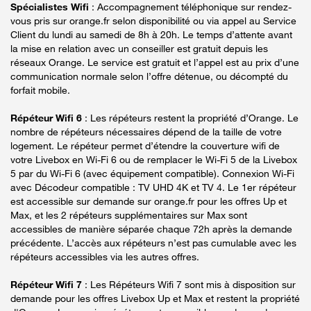
Spécialistes Wifi
: Accompagnement téléphonique sur rendez-
vous pris sur orange.fr selon disponibilité ou via appel au Service
Client du lundi au samedi de 8h à 20h. Le temps d’attente avant
la mise en relation avec un conseiller est gratuit depuis les
réseaux Orange. Le service est gratuit et l’appel est au prix d’une
communication normale selon l’offre détenue, ou décompté du
forfait mobile.
Répéteur Wifi 6
: Les répéteurs restent la propriété d’Orange. Le
nombre de répéteurs nécessaires dépend de la taille de votre
logement. Le répéteur permet d’étendre la couverture wifi de
votre Livebox en Wi-Fi 6 ou de remplacer le Wi-Fi 5 de la Livebox
5 par du Wi-Fi 6 (avec équipement compatible). Connexion Wi-Fi
avec Décodeur compatible : TV UHD 4K et TV 4. Le 1er répéteur
est accessible sur demande sur orange.fr pour les offres Up et
Max, et les 2 répéteurs supplémentaires sur Max sont
accessibles de manière séparée chaque 72h après la demande
précédente. L’accès aux répéteurs n’est pas cumulable avec les
répéteurs accessibles via les autres offres.
Répéteur Wifi 7
: Les Répéteurs Wifi 7 sont mis à disposition sur
demande pour les offres Livebox Up et Max et restent la propriété