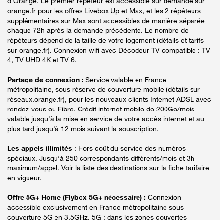
d'Orange. Le premier répéteur est accessible sur demande sur
orange.fr pour les offres Livebox Up et Max, et les 2 répéteurs
supplémentaires sur Max sont accessibles de manière séparée
chaque 72h après la demande précédente. Le nombre de
répéteurs dépend de la taille de votre logement (détails et tarifs
sur orange.fr). Connexion wifi avec Décodeur TV compatible : TV
4, TV UHD 4K et TV 6.
Partage de connexion :
Service valable en France
métropolitaine, sous réserve de couverture mobile (détails sur
réseaux.orange.fr), pour les nouveaux clients Internet ADSL avec
rendez-vous ou Fibre. Crédit internet mobile de 200Go/mois
valable jusqu'à la mise en service de votre accès internet et au
plus tard jusqu'à 12 mois suivant la souscription.
Les appels illimités
: Hors coût du service des numéros
spéciaux. Jusqu’à 250 correspondants différents/mois et 3h
maximum/appel. Voir la liste des destinations sur la fiche tarifaire
en vigueur.
Offre 5G+ Home (Flybox 5G+ nécessaire) :
Connexion
accessible exclusivement en France métropolitaine sous
couverture 5G en 3,5GHz. 5G : dans les zones couvertes