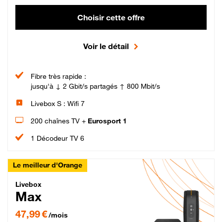
Choisir cette offre
Voir le détail
Fibre très rapide :
jusqu'à ↓ 2 Gbit/s partagés ↑ 800 Mbit/s
Livebox S : Wifi 7
200 chaînes TV +
Eurosport 1
1 Décodeur TV 6
Le meilleur d'Orange
Livebox Max Fibre
Livebox
Max
47,99 € par mois pendant 12 mois puis 57,99 € par mois, Engagement 12 moi
47,99 €
/mois