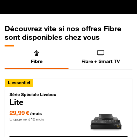
Découvrez vite si nos offres Fibre
sont disponibles chez vous
Fibre
Fibre + Smart TV
L'essentiel
Série Spéciale Livebox Lite Fibre
Série Spéciale Livebox
Lite
29,99 € par mois , Engagement 12 mois
29,99 €
/mois
Engagement 12 mois