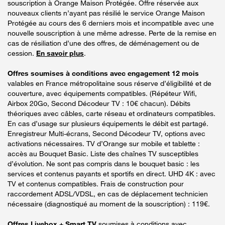
souscription à Orange Maison Protégée. Offre réservée aux
nouveaux clients n’ayant pas résilié le service Orange Maison
Protégée au cours des 6 derniers mois et incompatible avec une
nouvelle souscription à une même adresse. Perte de la remise en
cas de résiliation d’une des offres, de déménagement ou de
cession.
En savoir plus
.
Offres soumises à conditions avec engagement 12 mois
valables en France métropolitaine sous réserve d’éligibilité et de
couverture, avec équipements compatibles. (Répéteur Wifi,
Airbox 20Go, Second Décodeur TV : 10€ chacun). Débits
théoriques avec câbles, carte réseau et ordinateurs compatibles.
En cas d’usage sur plusieurs équipements le débit est partagé.
Enregistreur Multi-écrans, Second Décodeur TV, options avec
activations nécessaires. TV d’Orange sur mobile et tablette :
accès au Bouquet Basic. Liste des chaînes TV susceptibles
d’évolution. Ne sont pas compris dans le bouquet basic : les
services et contenus payants et sportifs en direct. UHD 4K : avec
TV et contenus compatibles. Frais de construction pour
raccordement ADSL/VDSL, en cas de déplacement technicien
nécessaire (diagnostiqué au moment de la souscription) : 119€.
Offres Livebox + Smart TV
soumises à conditions avec