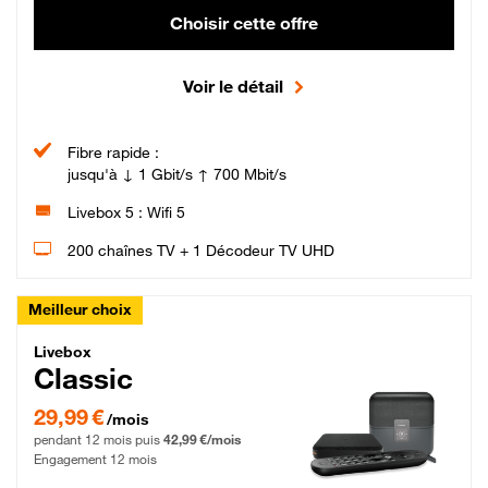
Choisir cette offre
Voir le détail
Fibre rapide :
jusqu'à ↓ 1 Gbit/s ↑ 700 Mbit/s
Livebox 5 : Wifi 5
200 chaînes TV + 1 Décodeur TV UHD
Meilleur choix
Livebox Classic Fibre
Livebox
Classic
29,99 € par mois pendant 12 mois puis 42,99 € par mois, Engagement 12 moi
29,99 €
/mois
pendant 12 mois puis
42,99 €/mois
Engagement 12 mois