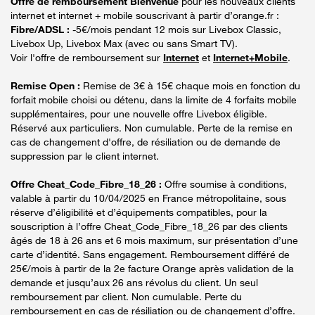
Offre de remboursement Bienvenue
pour les nouveaux clients
internet et internet + mobile souscrivant à partir d’orange.fr :
Fibre/ADSL :
-5€/mois pendant 12 mois sur Livebox Classic,
Livebox Up, Livebox Max (avec ou sans Smart TV).
Voir l'offre de remboursement sur
Internet
et
Internet+Mobile
.
Remise Open :
Remise de 3€ à 15€ chaque mois en fonction du
forfait mobile choisi ou détenu, dans la limite de 4 forfaits mobile
supplémentaires, pour une nouvelle offre Livebox éligible.
Réservé aux particuliers. Non cumulable. Perte de la remise en
cas de changement d'offre, de résiliation ou de demande de
suppression par le client internet.
Offre Cheat_Code_Fibre_18_26 :
Offre soumise à conditions,
valable à partir du 10/04/2025 en France métropolitaine, sous
réserve d’éligibilité et d’équipements compatibles, pour la
souscription à l’offre Cheat_Code_Fibre_18_26 par des clients
âgés de 18 à 26 ans et 6 mois maximum, sur présentation d’une
carte d’identité. Sans engagement. Remboursement différé de
25€/mois à partir de la 2e facture Orange après validation de la
demande et jusqu’aux 26 ans révolus du client. Un seul
remboursement par client. Non cumulable. Perte du
remboursement en cas de résiliation ou de changement d’offre.