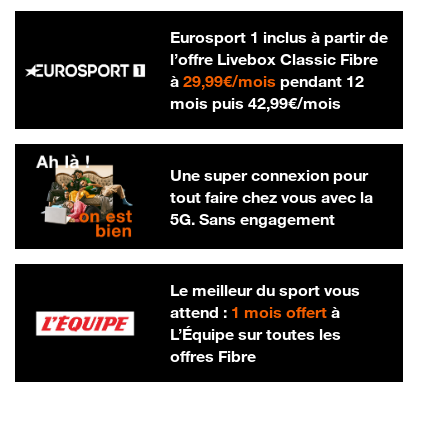
Eurosport 1 inclus à partir de
l’offre Livebox Classic Fibre
29,99 € par mois
à
29,99€/mois
pendant 12
42,99 € par m
mois puis
42,99€/mois
Une super connexion pour
tout faire chez vous avec la
5G. Sans engagement
Le meilleur du sport vous
attend :
1 mois offert
à
L’Équipe sur toutes les
offres Fibre