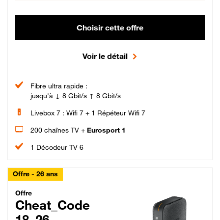
Choisir cette offre
Voir le détail
Fibre ultra rapide :
jusqu'à ↓ 8 Gbit/s ↑ 8 Gbit/s
Livebox 7 : Wifi 7 + 1 Répéteur Wifi 7
200 chaînes TV +
Eurosport 1
1 Décodeur TV 6
Offre - 26 ans
Cheat_Code Fibre_18_26
Offre
Cheat_Code
18_26