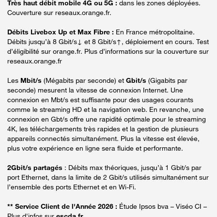
Très haut débit mobile 4G ou 5G :
dans les zones déployées.
Couverture sur reseaux.orange.fr.
Débits Livebox Up et Max Fibre :
En France métropolitaine.
Débits jusqu’à 8 Gbit/s↓ et 8 Gbit/s↑, déploiement en cours. Test
d’éligibilité sur orange.fr. Plus d’informations sur la couverture sur
reseaux.orange.fr
Les
Mbit/s
(Mégabits par seconde) et
Gbit/s
(Gigabits par
seconde) mesurent la vitesse de connexion Internet. Une
connexion en Mbt/s est suffisante pour des usages courants
comme le streaming HD et la navigation web. En revanche, une
connexion en Gbt/s offre une rapidité optimale pour le streaming
4K, les téléchargements très rapides et la gestion de plusieurs
appareils connectés simultanément. Plus la vitesse est élevée,
plus votre expérience en ligne sera fluide et performante.
2Gbit/s partagés
: Débits max théoriques, jusqu’à 1 Gbit/s par
port Ethernet, dans la limite de 2 Gbit/s utilisés simultanément sur
l’ensemble des ports Ethernet et en Wi-Fi.
** Service Client de l'Année 2026 :
Étude Ipsos bva – Viséo CI –
Plus d'infos sur
escda.fr