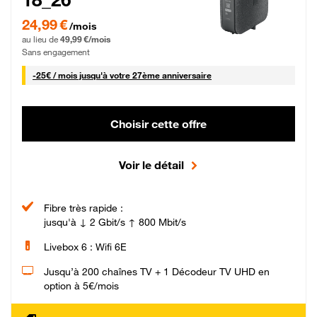
24,99 € par mois pendant 0 mois puis 49,99 € par mois, Sans engagement
24,99 €
/mois
au lieu de
49,99 €/mois
Sans engagement
25 € par mois
-
25€ / mois
jusqu'à votre 27ème anniversaire
Choisir cette offre
Voir le détail
Fibre très rapide :
jusqu'à ↓ 2 Gbit/s ↑ 800 Mbit/s
Livebox 6 : Wifi 6E
Jusqu’à 200 chaînes TV + 1 Décodeur TV UHD en
option à 5€/mois