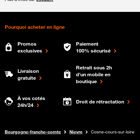
Pourquoi acheter en ligne
Promos
Paiement
exclusives
100% sécurisé
Retrait sous 2h
Livraison
d'un mobile en
gratuite
boutique
À vos cotés
Droit de rétractation
24h/24
Internet fibre
Boutique Orange
Bourgogne-franche-comte
Nievre
Cosne-cours-sur-loire