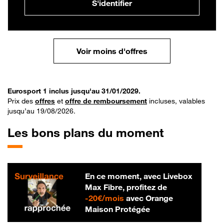
S'identifier
Voir moins d'offres
Eurosport 1 inclus jusqu'au 31/01/2029.
Prix des
offres
et
offre de remboursement
incluses, valables
jusqu’au 19/08/2026.
Les bons plans du moment
En ce moment, avec Livebox
Max Fibre, profitez de
20 € par mois
-
20€/mois
avec Orange
Maison Protégée