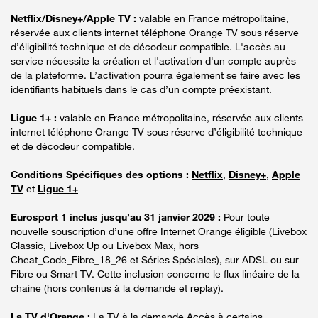
Netflix/Disney+/Apple TV :
valable en France métropolitaine,
réservée aux clients internet téléphone Orange TV sous réserve
d’éligibilité technique et de décodeur compatible. L'accès au
service nécessite la création et l'activation d'un compte auprès
de la plateforme. L’activation pourra également se faire avec les
identifiants habituels dans le cas d’un compte préexistant.
Ligue 1+ :
valable en France métropolitaine, réservée aux clients
internet téléphone Orange TV sous réserve d’éligibilité technique
et de décodeur compatible.
Conditions Spécifiques des options :
Netflix
,
Disney+
,
Apple
TV
et
Ligue 1+
Eurosport 1 inclus jusqu’au 31 janvier 2029 :
Pour toute
nouvelle souscription d’une offre Internet Orange éligible (Livebox
Classic, Livebox Up ou Livebox Max, hors
Cheat_Code_Fibre_18_26 et Séries Spéciales), sur ADSL ou sur
Fibre ou Smart TV. Cette inclusion concerne le flux linéaire de la
chaine (hors contenus à la demande et replay).
La TV d'Orange :
La TV à la demande Accès à certains