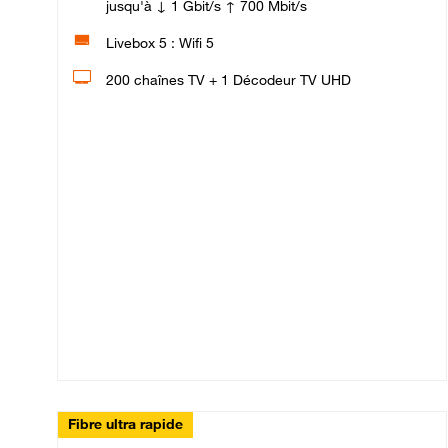
jusqu'à ↓ 1 Gbit/s ↑ 700 Mbit/s
Livebox 5 : Wifi 5
200 chaînes TV + 1 Décodeur TV UHD
Fibre ultra rapide