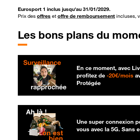
Eurosport 1 inclus jusqu'au 31/01/2029.
Prix des
offres
et
offre de remboursement
incluses, 
Les bons plans du mom
En ce moment, avec Liv
20
profitez de
-
20€/mois
av
Protégée
Une super connexion po
vous avec la 5G. Sans