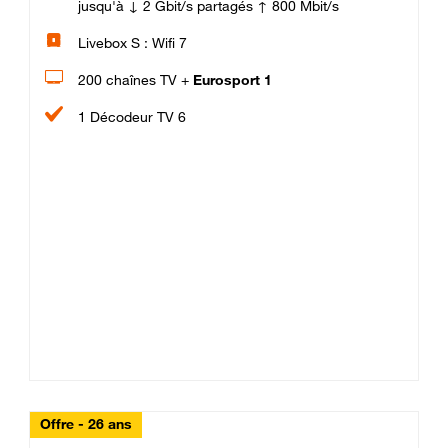
jusqu'à ↓ 2 Gbit/s partagés ↑ 800 Mbit/s
Livebox S : Wifi 7
200 chaînes TV +
Eurosport 1
1 Décodeur TV 6
Offre - 26 ans