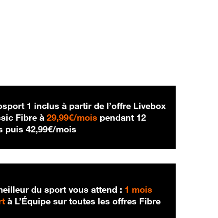
sport 1 inclus à partir de l’offre Livebox
29,99 € par mois
sic Fibre à
29,99€/mois
pendant 12
42,99 € par mois
s puis
42,99€/mois
eilleur du sport vous attend :
1 mois
rt
à L’Équipe sur toutes les offres Fibre