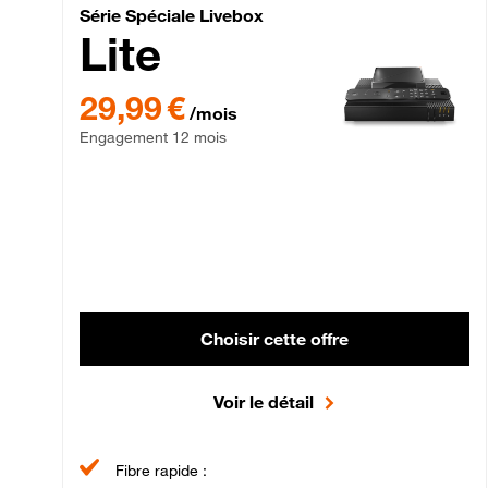
Série Spéciale Livebox 
Série Spéciale Livebox
Lite
29,99 € par mois , Engagement 12 mois
29,99 €
/mois
Engagement 12 mois
Choisir cette offre
Voir le détail
Fibre rapide :