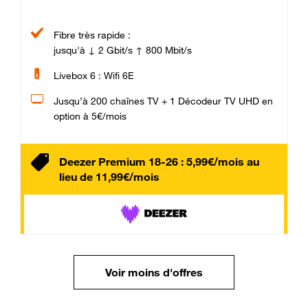
Fibre très rapide :
jusqu'à ↓ 2 Gbit/s ↑ 800 Mbit/s
Livebox 6 : Wifi 6E
Jusqu’à 200 chaînes TV + 1 Décodeur TV UHD en
option à 5€/mois
Deezer Premium 18-26 : 5,99€/mois au
lieu de 11,99€/mois
Voir moins d'offres