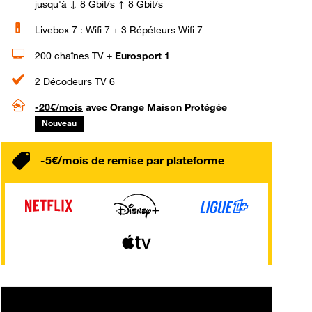
jusqu'à ↓ 8 Gbit/s ↑ 8 Gbit/s
Livebox 7 : Wifi 7 + 3 Répéteurs Wifi 7
200 chaînes TV +
Eurosport 1
2 Décodeurs TV 6
-20€/mois
avec Orange Maison Protégée
Nouveau
-5€/mois de remise par plateforme