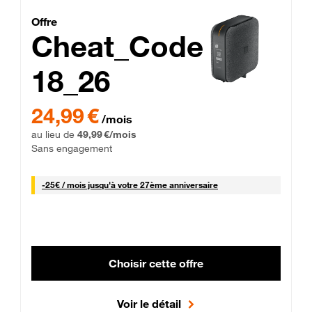
Cheat_Code Fibre_18_26
Offre
Cheat_Code
18_26
 Engagement 12 mois
24,99 € par mois pendant 0 mois puis 49,99 € par mois, Sans 
24,99 €
/mois
au lieu de
49,99 €/mois
Sans engagement
25 € par mois
-
25€ / mois
jusqu'à votre 27ème anniversaire
Choisir cette offre
Voir le détail