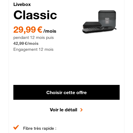
Lite Fibre
Livebox Classic Fibre
Livebox
Classic
29,99 € par mois pendant 12 mois puis 42,99 € par mois, Enga
29,99 €
/mois
pendant 12 mois puis
42,99 €/mois
Engagement 12 mois
Choisir cette offre
Voir le détail
Fibre très rapide :