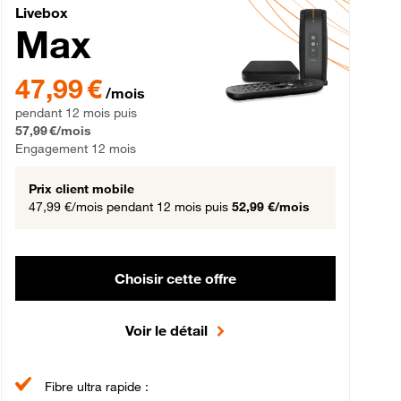
Livebox Max Fibre
Livebox
Max
gement 12 mois
47,99 € par mois pendant 12 mois puis 57,99 € par mois, Engageme
47,99 €
/mois
pendant 12 mois puis
57,99 €/mois
Engagement 12 mois
Prix client mobile
47,99 €/mois
pendant 12 mois puis
52,99 €/mois
Choisir cette offre
Voir le détail
Fibre ultra rapide :