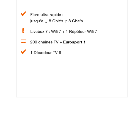
Fibre ultra rapide :
jusqu'à ↓ 8 Gbit/s ↑ 8 Gbit/s
Livebox 7 : Wifi 7 + 1 Répéteur Wifi 7
200 chaînes TV +
Eurosport 1
1 Décodeur TV 6