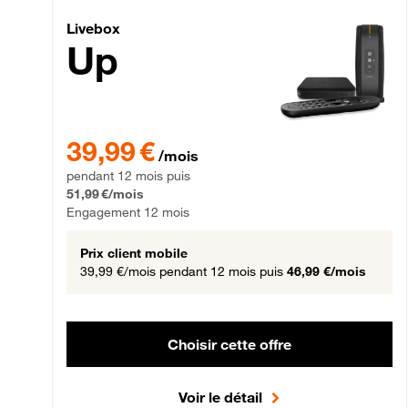
Livebox Up Fibre
Livebox
Up
39,99 € par mois pendant 12 mois puis 51,99 € par mois,
39,99 €
/mois
pendant 12 mois puis
51,99 €/mois
Engagement 12 mois
Prix client mobile
39,99 €/mois
pendant 12 mois puis
46,99 €/mois
Choisir cette offre
Voir le détail