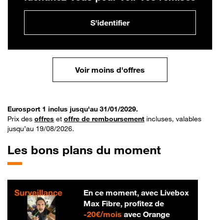
S'identifier
Voir moins d'offres
Eurosport 1 inclus jusqu'au 31/01/2029.
Prix des
offres
et
offre de remboursement
incluses, valables
jusqu’au 19/08/2026.
Les bons plans du moment
En ce moment, avec Livebox
Max Fibre, profitez de
20 € par mois
-
20€/mois
avec Orange