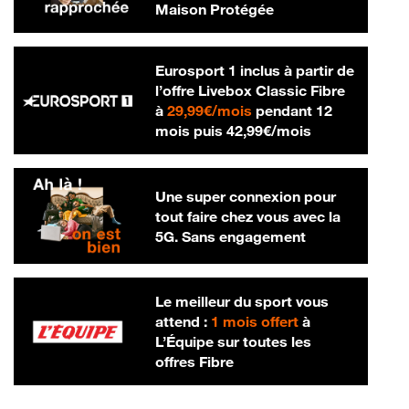
Maison Protégée
Eurosport 1 inclus à partir de
l’offre Livebox Classic Fibre
29,99 € par mois
à
29,99€/mois
pendant 12
42,99 € par m
mois puis
42,99€/mois
Une super connexion pour
tout faire chez vous avec la
5G. Sans engagement
Le meilleur du sport vous
attend :
1 mois offert
à
L’Équipe sur toutes les
offres Fibre