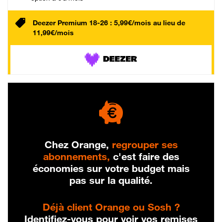
Deezer Premium 18-26 : 5,99€/mois au lieu de
11,99€/mois
Chez Orange,
regrouper ses
abonnements,
c'est faire des
économies sur votre budget mais
pas sur la qualité.
Déjà client Orange ou Sosh ?
Identifiez-vous pour voir vos remises