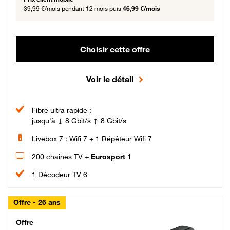
39,99 €/mois
pendant 12 mois puis
46,99 €/mois
Choisir cette offre
Voir le détail
Fibre ultra rapide :
jusqu'à ↓ 8 Gbit/s ↑ 8 Gbit/s
Livebox 7 : Wifi 7 + 1 Répéteur Wifi 7
200 chaînes TV +
Eurosport 1
1 Décodeur TV 6
Offre - 26 ans
Cheat_Code Fibre_18_26
Offre