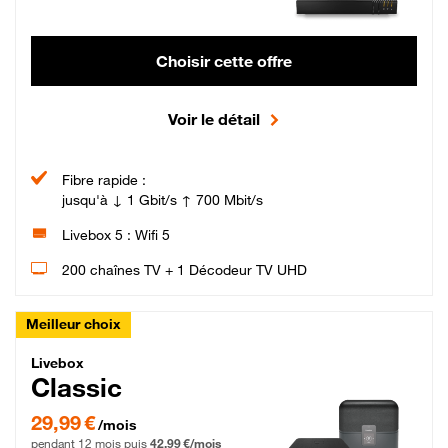
Choisir cette offre
Voir le détail
Fibre rapide :
jusqu'à ↓ 1 Gbit/s ↑ 700 Mbit/s
Livebox 5 : Wifi 5
200 chaînes TV + 1 Décodeur TV UHD
Meilleur choix
Livebox Classic Fibre
Livebox
Classic
29,99 € par mois pendant 12 mois puis 42,99 € par mois, Engagement 12 moi
29,99 €
/mois
pendant 12 mois puis
42,99 €/mois