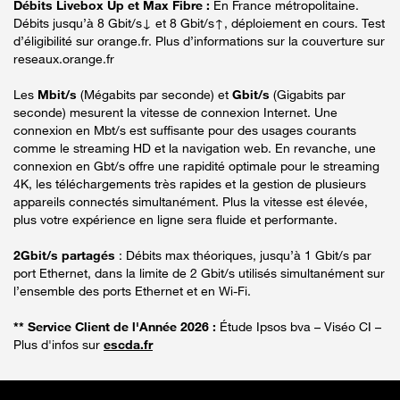
Débits Livebox Up et Max Fibre :
En France métropolitaine.
Débits jusqu’à 8 Gbit/s↓ et 8 Gbit/s↑, déploiement en cours. Test
d’éligibilité sur orange.fr. Plus d’informations sur la couverture sur
reseaux.orange.fr
Les
Mbit/s
(Mégabits par seconde) et
Gbit/s
(Gigabits par
seconde) mesurent la vitesse de connexion Internet. Une
connexion en Mbt/s est suffisante pour des usages courants
comme le streaming HD et la navigation web. En revanche, une
connexion en Gbt/s offre une rapidité optimale pour le streaming
4K, les téléchargements très rapides et la gestion de plusieurs
appareils connectés simultanément. Plus la vitesse est élevée,
plus votre expérience en ligne sera fluide et performante.
2Gbit/s partagés
: Débits max théoriques, jusqu’à 1 Gbit/s par
port Ethernet, dans la limite de 2 Gbit/s utilisés simultanément sur
l’ensemble des ports Ethernet et en Wi-Fi.
** Service Client de l'Année 2026 :
Étude Ipsos bva – Viséo CI –
Plus d'infos sur
escda.fr