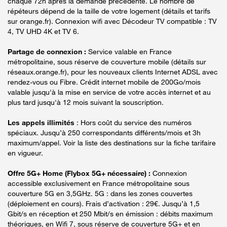
chaque 72h après la demande précédente. Le nombre de
répéteurs dépend de la taille de votre logement (détails et tarifs
sur orange.fr). Connexion wifi avec Décodeur TV compatible : TV
4, TV UHD 4K et TV 6.
Partage de connexion :
Service valable en France
métropolitaine, sous réserve de couverture mobile (détails sur
réseaux.orange.fr), pour les nouveaux clients Internet ADSL avec
rendez-vous ou Fibre. Crédit internet mobile de 200Go/mois
valable jusqu'à la mise en service de votre accès internet et au
plus tard jusqu'à 12 mois suivant la souscription.
Les appels illimités
: Hors coût du service des numéros
spéciaux. Jusqu’à 250 correspondants différents/mois et 3h
maximum/appel. Voir la liste des destinations sur la fiche tarifaire
en vigueur.
Offre 5G+ Home (Flybox 5G+ nécessaire) :
Connexion
accessible exclusivement en France métropolitaine sous
couverture 5G en 3,5GHz. 5G : dans les zones couvertes
(déploiement en cours). Frais d’activation : 29€. Jusqu’à 1,5
Gbit/s en réception et 250 Mbit/s en émission : débits maximum
théoriques, en Wifi 7, sous réserve de couverture 5G+ et en