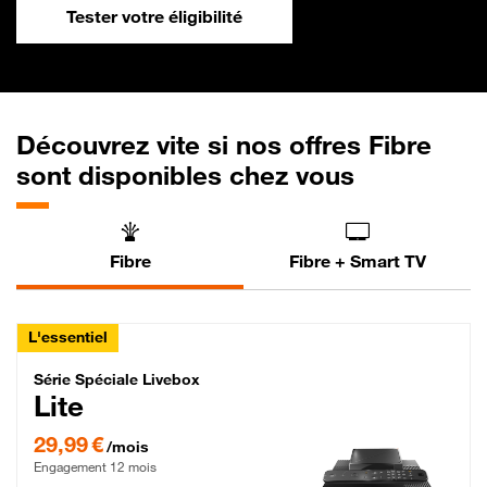
Tester votre éligibilité
Découvrez vite si nos offres Fibre
sont disponibles chez vous
Fibre
Fibre + Smart TV
L'essentiel
Série Spéciale Livebox Lite Fibre
Série Spéciale Livebox
Lite
29,99 € par mois , Engagement 12 mois
29,99 €
/mois
Engagement 12 mois