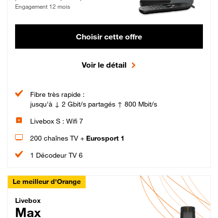
Engagement 12 mois
Choisir cette offre
Voir le détail
Fibre très rapide :
jusqu'à ↓ 2 Gbit/s partagés ↑ 800 Mbit/s
Livebox S : Wifi 7
200 chaînes TV +
Eurosport 1
1 Décodeur TV 6
Le meilleur d'Orange
Livebox Max Fibre
Livebox
Max