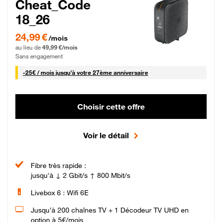
Cheat_Code
18_26
24,99 € par mois pendant 0 mois puis 49,99 € par mois, Sans engagement
24,99 €
/mois
au lieu de
49,99 €/mois
Sans engagement
25 € par mois
-
25€ / mois
jusqu'à votre 27ème anniversaire
Choisir cette offre
Voir le détail
Fibre très rapide :
jusqu'à ↓ 2 Gbit/s ↑ 800 Mbit/s
Livebox 6 : Wifi 6E
Jusqu’à 200 chaînes TV + 1 Décodeur TV UHD en
option à 5€/mois