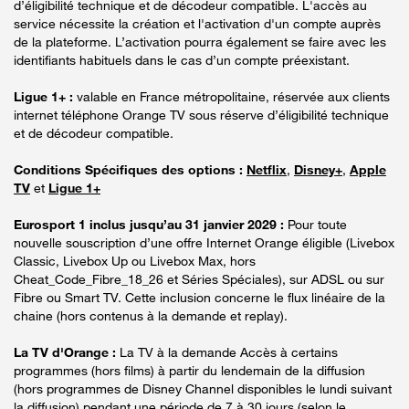
d’éligibilité technique et de décodeur compatible. L'accès au
service nécessite la création et l'activation d'un compte auprès
de la plateforme. L’activation pourra également se faire avec les
identifiants habituels dans le cas d’un compte préexistant.
Ligue 1+ :
valable en France métropolitaine, réservée aux clients
internet téléphone Orange TV sous réserve d’éligibilité technique
et de décodeur compatible.
Conditions Spécifiques des options :
Netflix
,
Disney+
,
Apple
TV
et
Ligue 1+
Eurosport 1 inclus jusqu’au 31 janvier 2029 :
Pour toute
nouvelle souscription d’une offre Internet Orange éligible (Livebox
Classic, Livebox Up ou Livebox Max, hors
Cheat_Code_Fibre_18_26 et Séries Spéciales), sur ADSL ou sur
Fibre ou Smart TV. Cette inclusion concerne le flux linéaire de la
chaine (hors contenus à la demande et replay).
La TV d'Orange :
La TV à la demande Accès à certains
programmes (hors films) à partir du lendemain de la diffusion
(hors programmes de Disney Channel disponibles le lundi suivant
la diffusion) pendant une période de 7 à 30 jours (selon le