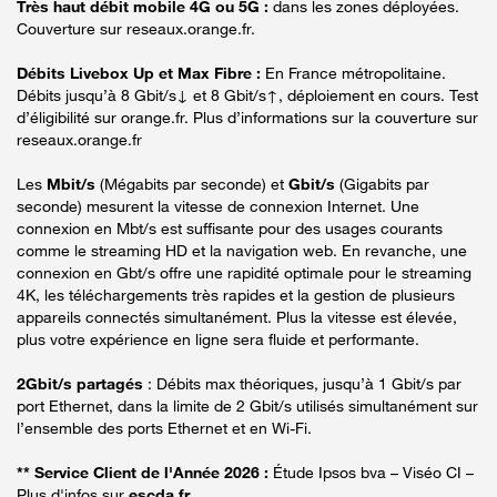
Très haut débit mobile 4G ou 5G :
dans les zones déployées.
Couverture sur reseaux.orange.fr.
Débits Livebox Up et Max Fibre :
En France métropolitaine.
Débits jusqu’à 8 Gbit/s↓ et 8 Gbit/s↑, déploiement en cours. Test
d’éligibilité sur orange.fr. Plus d’informations sur la couverture sur
reseaux.orange.fr
Les
Mbit/s
(Mégabits par seconde) et
Gbit/s
(Gigabits par
seconde) mesurent la vitesse de connexion Internet. Une
connexion en Mbt/s est suffisante pour des usages courants
comme le streaming HD et la navigation web. En revanche, une
connexion en Gbt/s offre une rapidité optimale pour le streaming
4K, les téléchargements très rapides et la gestion de plusieurs
appareils connectés simultanément. Plus la vitesse est élevée,
plus votre expérience en ligne sera fluide et performante.
2Gbit/s partagés
: Débits max théoriques, jusqu’à 1 Gbit/s par
port Ethernet, dans la limite de 2 Gbit/s utilisés simultanément sur
l’ensemble des ports Ethernet et en Wi-Fi.
** Service Client de l'Année 2026 :
Étude Ipsos bva – Viséo CI –
Plus d'infos sur
escda.fr