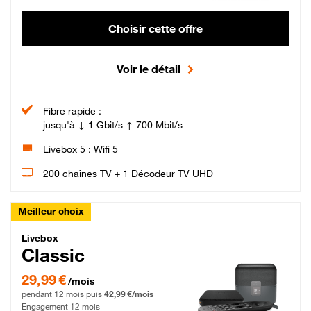
Choisir cette offre
Voir le détail
Fibre rapide :
jusqu'à ↓ 1 Gbit/s ↑ 700 Mbit/s
Livebox 5 : Wifi 5
200 chaînes TV + 1 Décodeur TV UHD
Meilleur choix
Livebox Classic Fibre
Livebox
Classic
29,99 € par mois pendant 12 mois puis 42,99 € par mois, Engagement 12 moi
29,99 €
/mois
pendant 12 mois puis
42,99 €/mois
Engagement 12 mois