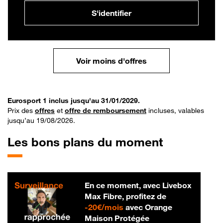
S'identifier
Voir moins d'offres
Eurosport 1 inclus jusqu'au 31/01/2029.
Prix des
offres
et
offre de remboursement
incluses, valables
jusqu’au 19/08/2026.
Les bons plans du moment
En ce moment, avec Livebox
Max Fibre, profitez de
20 € par mois
-
20€/mois
avec Orange
Maison Protégée