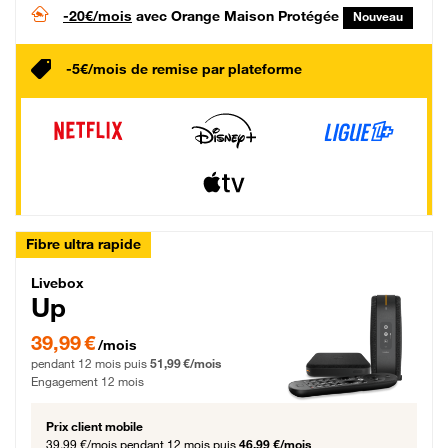
-20€/mois
avec Orange Maison Protégée
Nouveau
-5€/mois de remise par plateforme
Fibre ultra rapide
Livebox Up Fibre
Livebox
Up
39,99 € par mois pendant 12 mois puis 51,99 € par mois, Engagement 12 moi
39,99 €
/mois
pendant 12 mois puis
51,99 €/mois
Engagement 12 mois
Prix client mobile
39,99 €/mois
pendant 12 mois puis
46,99 €/mois