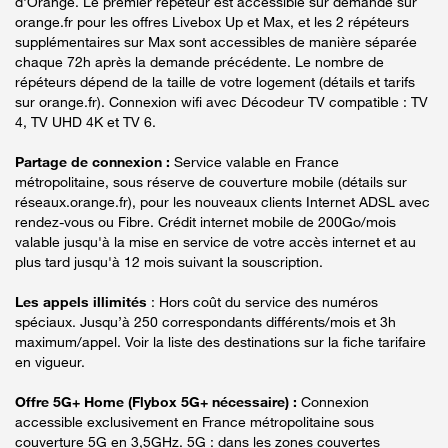
d'Orange. Le premier répéteur est accessible sur demande sur
orange.fr pour les offres Livebox Up et Max, et les 2 répéteurs
supplémentaires sur Max sont accessibles de manière séparée
chaque 72h après la demande précédente. Le nombre de
répéteurs dépend de la taille de votre logement (détails et tarifs
sur orange.fr). Connexion wifi avec Décodeur TV compatible : TV
4, TV UHD 4K et TV 6.
Partage de connexion :
Service valable en France
métropolitaine, sous réserve de couverture mobile (détails sur
réseaux.orange.fr), pour les nouveaux clients Internet ADSL avec
rendez-vous ou Fibre. Crédit internet mobile de 200Go/mois
valable jusqu'à la mise en service de votre accès internet et au
plus tard jusqu'à 12 mois suivant la souscription.
Les appels illimités
: Hors coût du service des numéros
spéciaux. Jusqu’à 250 correspondants différents/mois et 3h
maximum/appel. Voir la liste des destinations sur la fiche tarifaire
en vigueur.
Offre 5G+ Home (Flybox 5G+ nécessaire) :
Connexion
accessible exclusivement en France métropolitaine sous
couverture 5G en 3,5GHz. 5G : dans les zones couvertes