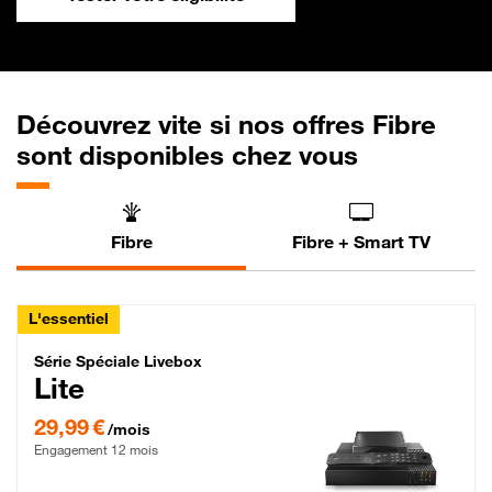
Découvrez vite si nos offres Fibre
sont disponibles chez vous
Fibre
Fibre + Smart TV
L'essentiel
Série Spéciale Livebox Lite Fibre
Série Spéciale Livebox
Lite
29,99 € par mois , Engagement 12 mois
29,99 €
/mois
Engagement 12 mois