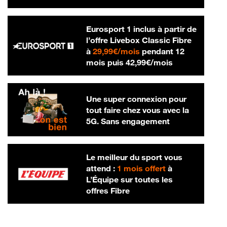
Eurosport 1 inclus à partir de
l’offre Livebox Classic Fibre
29,99 € par mois
à
29,99€/mois
pendant 12
42,99 € par m
mois puis
42,99€/mois
Une super connexion pour
tout faire chez vous avec la
5G. Sans engagement
Le meilleur du sport vous
attend :
1 mois offert
à
L’Équipe sur toutes les
offres Fibre