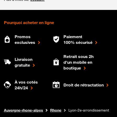
Pourquoi acheter en ligne
Promos
Paiement
exclusives
100% sécurisé
Retrait sous 2h
Livraison
d'un mobile en
gratuite
boutique
À vos cotés
Droit de rétractation
24h/24
Internet fibre
Boutique Orange
Auvergne-rhone-alpes
Rhone
Lyon-2e-arrondissement