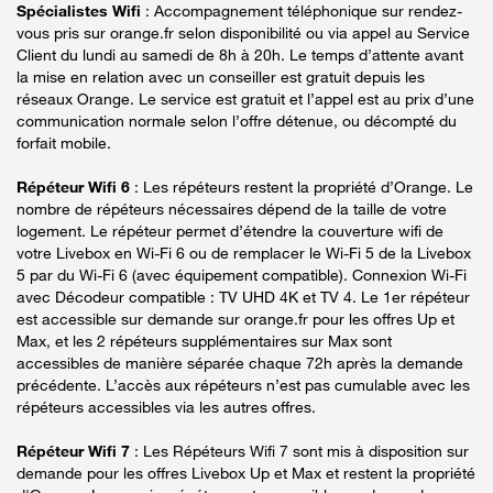
Spécialistes Wifi
: Accompagnement téléphonique sur rendez-
vous pris sur orange.fr selon disponibilité ou via appel au Service
Client du lundi au samedi de 8h à 20h. Le temps d’attente avant
la mise en relation avec un conseiller est gratuit depuis les
réseaux Orange. Le service est gratuit et l’appel est au prix d’une
communication normale selon l’offre détenue, ou décompté du
forfait mobile.
Répéteur Wifi 6
: Les répéteurs restent la propriété d’Orange. Le
nombre de répéteurs nécessaires dépend de la taille de votre
logement. Le répéteur permet d’étendre la couverture wifi de
votre Livebox en Wi-Fi 6 ou de remplacer le Wi-Fi 5 de la Livebox
5 par du Wi-Fi 6 (avec équipement compatible). Connexion Wi-Fi
avec Décodeur compatible : TV UHD 4K et TV 4. Le 1er répéteur
est accessible sur demande sur orange.fr pour les offres Up et
Max, et les 2 répéteurs supplémentaires sur Max sont
accessibles de manière séparée chaque 72h après la demande
précédente. L’accès aux répéteurs n’est pas cumulable avec les
répéteurs accessibles via les autres offres.
Répéteur Wifi 7
: Les Répéteurs Wifi 7 sont mis à disposition sur
demande pour les offres Livebox Up et Max et restent la propriété