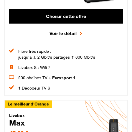
Choisir cette offre
Voir le détail
Fibre très rapide :
jusqu'à ↓ 2 Gbit/s partagés ↑ 800 Mbit/s
Livebox S : Wifi 7
200 chaînes TV +
Eurosport 1
1 Décodeur TV 6
Le meilleur d'Orange
Livebox Max Fibre
Livebox
Max
47,99 € par mois pendant 12 mois puis 57,99 € par mois, Engagement 12 moi