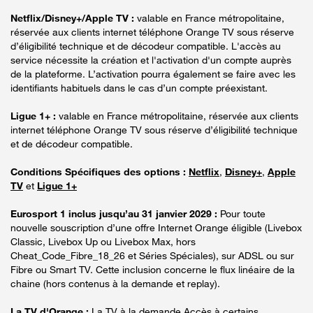
Netflix/Disney+/Apple TV :
valable en France métropolitaine,
réservée aux clients internet téléphone Orange TV sous réserve
d’éligibilité technique et de décodeur compatible. L'accès au
service nécessite la création et l'activation d'un compte auprès
de la plateforme. L’activation pourra également se faire avec les
identifiants habituels dans le cas d’un compte préexistant.
Ligue 1+ :
valable en France métropolitaine, réservée aux clients
internet téléphone Orange TV sous réserve d’éligibilité technique
et de décodeur compatible.
Conditions Spécifiques des options :
Netflix
,
Disney+
,
Apple
TV
et
Ligue 1+
Eurosport 1 inclus jusqu’au 31 janvier 2029 :
Pour toute
nouvelle souscription d’une offre Internet Orange éligible (Livebox
Classic, Livebox Up ou Livebox Max, hors
Cheat_Code_Fibre_18_26 et Séries Spéciales), sur ADSL ou sur
Fibre ou Smart TV. Cette inclusion concerne le flux linéaire de la
chaine (hors contenus à la demande et replay).
La TV d'Orange :
La TV à la demande Accès à certains