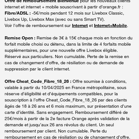
Offre de remboursement Bienvenue
pour les nouveaux clients
internet et internet + mobile souscrivant à partir d’orange.fr :
Fibre/ADSL :
-5€/mois pendant 12 mois sur Livebox Classic,
Livebox Up, Livebox Max (avec ou sans Smart TV).
Voir l'offre de remboursement sur
Internet
et
Internet+Mobile
.
Remise Open :
Remise de 3€ à 15€ chaque mois en fonction du
forfait mobile choisi ou détenu, dans la limite de 4 forfaits mobile
supplémentaires, pour une nouvelle offre Livebox éligible.
Réservé aux particuliers. Non cumulable. Perte de la remise en
cas de changement d'offre, de résiliation ou de demande de
suppression par le client internet.
Offre Cheat_Code_Fibre_18_26 :
Offre soumise à conditions,
valable à partir du 10/04/2025 en France métropolitaine, sous
réserve d’éligibilité et d’équipements compatibles, pour la
souscription à l’offre Cheat_Code_Fibre_18_26 par des clients
âgés de 18 à 26 ans et 6 mois maximum, sur présentation d’une
carte d’identité. Sans engagement. Remboursement différé de
25€/mois à partir de la 2e facture Orange après validation de la
demande et jusqu’aux 26 ans révolus du client. Un seul
remboursement par client. Non cumulable. Perte du
remboursement en cas de résiliation ou de changement d’offre.