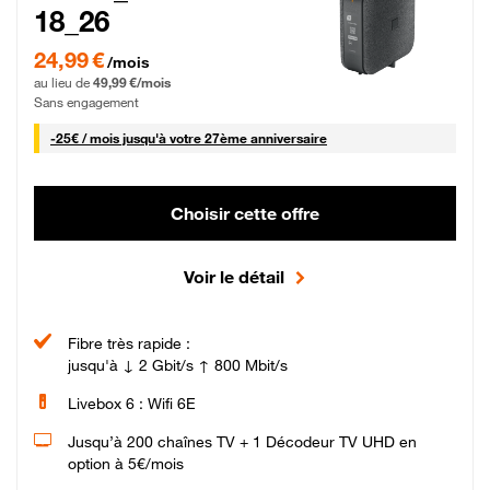
18_26
24,99 € par mois pendant 0 mois puis 49,99 € par mois, Sans engagement
24,99 €
/mois
au lieu de
49,99 €/mois
Sans engagement
25 € par mois
-
25€ / mois
jusqu'à votre 27ème anniversaire
Choisir cette offre
Voir le détail
Fibre très rapide :
jusqu'à ↓ 2 Gbit/s ↑ 800 Mbit/s
Livebox 6 : Wifi 6E
Jusqu’à 200 chaînes TV + 1 Décodeur TV UHD en
option à 5€/mois