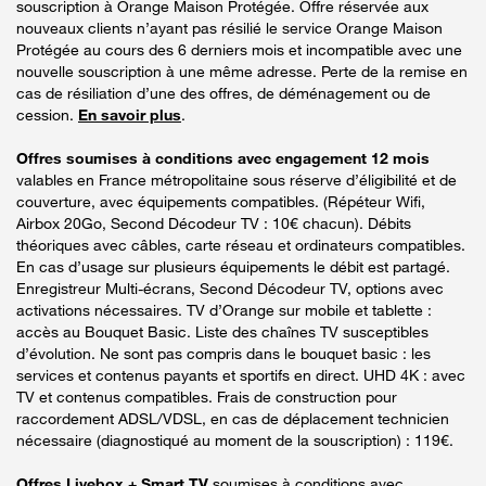
souscription à Orange Maison Protégée. Offre réservée aux
nouveaux clients n’ayant pas résilié le service Orange Maison
Protégée au cours des 6 derniers mois et incompatible avec une
nouvelle souscription à une même adresse. Perte de la remise en
cas de résiliation d’une des offres, de déménagement ou de
cession.
En savoir plus
.
Offres soumises à conditions avec engagement 12 mois
valables en France métropolitaine sous réserve d’éligibilité et de
couverture, avec équipements compatibles. (Répéteur Wifi,
Airbox 20Go, Second Décodeur TV : 10€ chacun). Débits
théoriques avec câbles, carte réseau et ordinateurs compatibles.
En cas d’usage sur plusieurs équipements le débit est partagé.
Enregistreur Multi-écrans, Second Décodeur TV, options avec
activations nécessaires. TV d’Orange sur mobile et tablette :
accès au Bouquet Basic. Liste des chaînes TV susceptibles
d’évolution. Ne sont pas compris dans le bouquet basic : les
services et contenus payants et sportifs en direct. UHD 4K : avec
TV et contenus compatibles. Frais de construction pour
raccordement ADSL/VDSL, en cas de déplacement technicien
nécessaire (diagnostiqué au moment de la souscription) : 119€.
Offres Livebox + Smart TV
soumises à conditions avec