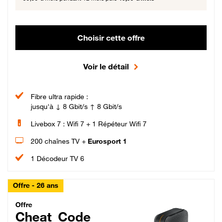
Choisir cette offre
Voir le détail
Fibre ultra rapide :
jusqu'à ↓ 8 Gbit/s ↑ 8 Gbit/s
Livebox 7 : Wifi 7 + 1 Répéteur Wifi 7
200 chaînes TV +
Eurosport 1
1 Décodeur TV 6
Offre - 26 ans
Cheat_Code Fibre_18_26
Offre
Cheat_Code