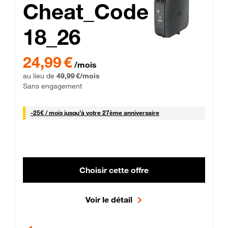
Cheat_Code
18_26
 Engagement 12 mois
24,99 € par mois pendant 0 mois puis 49,99 € par mois, Sans 
24,99 €
/mois
au lieu de
49,99 €/mois
Sans engagement
25 € par mois
-
25€ / mois
jusqu'à votre 27ème anniversaire
Choisir cette offre
Voir le détail