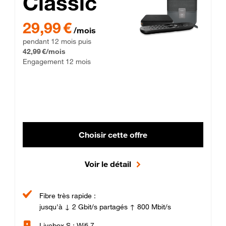
Classic
29,99 € par mois pendant 12 mois puis 42,99 € par mois, Enga
29,99 €
/mois
pendant 12 mois puis
42,99 €/mois
Engagement 12 mois
Choisir cette offre
Voir le détail
Fibre très rapide :
jusqu'à ↓ 2 Gbit/s partagés ↑ 800 Mbit/s
Livebox S : Wifi 7