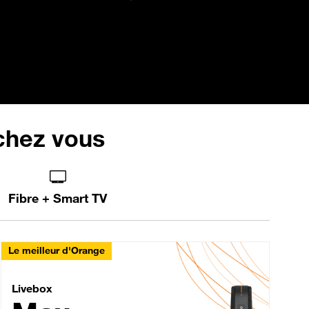
 chez vous
Fibre + Smart TV
Le meilleur d'Orange
Livebox Max Fibre
Livebox