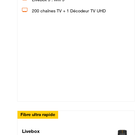
200 chaînes TV + 1 Décodeur TV UHD
Fibre ultra rapide
Livebox Up Fibre
Livebox