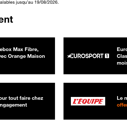
valables jusqu’au 19/08/2026.
ent
ebox Max Fibre,
Euro
 € par mois
ec Orange Maison
Clas
moi
ur tout faire chez
Le m
 engagement
offe