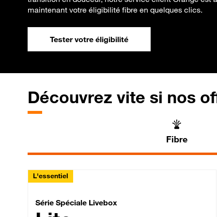
maintenant votre éligibilité fibre en quelques clics.
Tester votre éligibilité
Découvrez vite si nos of
Fibre
L'essentiel
Série Spéciale Livebox 
Série Spéciale Livebox