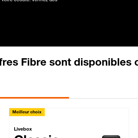
fres Fibre sont disponibles
Meilleur choix
Lite Fibre
Livebox Classic Fibre
Livebox