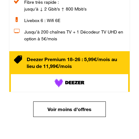
Fibre très rapide :
jusqu'à ↓ 2 Gbit/s ↑ 800 Mbit/s
Livebox 6 : Wifi 6E
Jusqu’à 200 chaînes TV + 1 Décodeur TV UHD en
option à 5€/mois
Deezer Premium 18-26 : 5,99€/mois au
lieu de 11,99€/mois
Voir moins d'offres