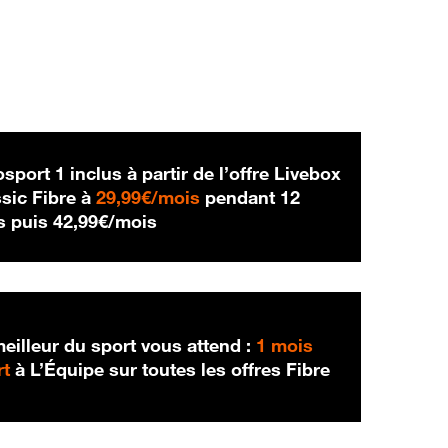
sport 1 inclus à partir de l’offre Livebox
29,99 € par mois
sic Fibre à
29,99€/mois
pendant 12
42,99 € par mois
s puis
42,99€/mois
eilleur du sport vous attend :
1 mois
rt
à L’Équipe sur toutes les offres Fibre