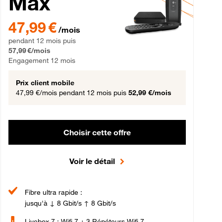
Max
gement 12 mois
47,99 € par mois pendant 12 mois puis 57,99 € par mois, Engageme
47,99 €
/mois
pendant 12 mois puis
57,99 €/mois
Engagement 12 mois
Prix client mobile
47,99 €/mois
pendant 12 mois puis
52,99 €/mois
Choisir cette offre
Voir le détail
Fibre ultra rapide :
jusqu'à ↓ 8 Gbit/s ↑ 8 Gbit/s
Livebox 7 : Wifi 7 + 3 Répéteurs Wifi 7