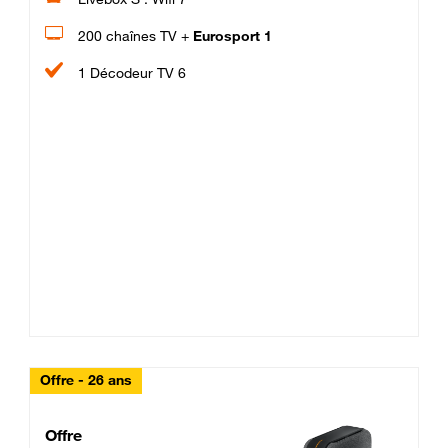
200 chaînes TV +
Eurosport 1
1 Décodeur TV 6
Offre - 26 ans
Cheat_Code Fibre_18_26
Offre