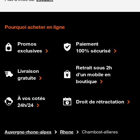
Pourquoi acheter en ligne
Promos
Paiement
exclusives
100% sécurisé
Retrait sous 2h
Livraison
d'un mobile en
gratuite
boutique
À vos cotés
Droit de rétractation
24h/24
Internet fibre
Boutique Orange
Auvergne-rhone-alpes
Rhone
Chambost-allieres