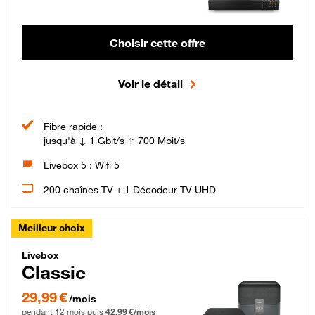
Choisir cette offre
Voir le détail
Fibre rapide :
jusqu'à ↓ 1 Gbit/s ↑ 700 Mbit/s
Livebox 5 : Wifi 5
200 chaînes TV + 1 Décodeur TV UHD
Meilleur choix
Livebox Classic Fibre
Livebox
Classic
29,99 € par mois pendant 12 mois puis 42,99 € par mois, Engagement 12 moi
29,99 €
/mois
pendant 12 mois puis
42,99 €/mois