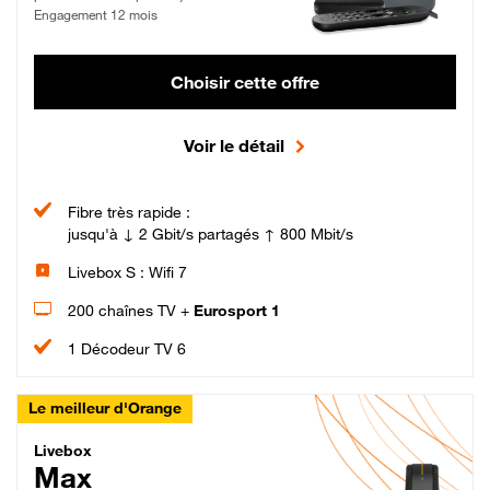
Engagement 12 mois
Choisir cette offre
Voir le détail
Fibre très rapide :
jusqu'à ↓ 2 Gbit/s partagés ↑ 800 Mbit/s
Livebox S : Wifi 7
200 chaînes TV +
Eurosport 1
1 Décodeur TV 6
Le meilleur d'Orange
Livebox Max Fibre
Livebox
Max