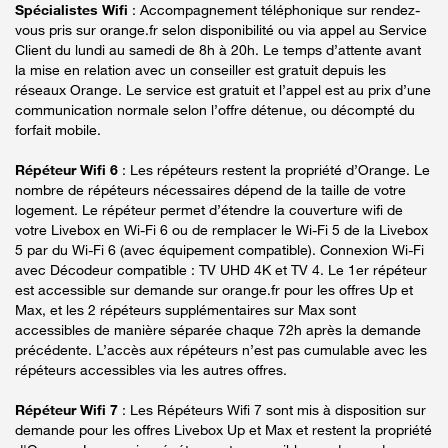
Spécialistes Wifi
: Accompagnement téléphonique sur rendez-
vous pris sur orange.fr selon disponibilité ou via appel au Service
Client du lundi au samedi de 8h à 20h. Le temps d’attente avant
la mise en relation avec un conseiller est gratuit depuis les
réseaux Orange. Le service est gratuit et l’appel est au prix d’une
communication normale selon l’offre détenue, ou décompté du
forfait mobile.
Répéteur Wifi 6
: Les répéteurs restent la propriété d’Orange. Le
nombre de répéteurs nécessaires dépend de la taille de votre
logement. Le répéteur permet d’étendre la couverture wifi de
votre Livebox en Wi-Fi 6 ou de remplacer le Wi-Fi 5 de la Livebox
5 par du Wi-Fi 6 (avec équipement compatible). Connexion Wi-Fi
avec Décodeur compatible : TV UHD 4K et TV 4. Le 1er répéteur
est accessible sur demande sur orange.fr pour les offres Up et
Max, et les 2 répéteurs supplémentaires sur Max sont
accessibles de manière séparée chaque 72h après la demande
précédente. L’accès aux répéteurs n’est pas cumulable avec les
répéteurs accessibles via les autres offres.
Répéteur Wifi 7
: Les Répéteurs Wifi 7 sont mis à disposition sur
demande pour les offres Livebox Up et Max et restent la propriété