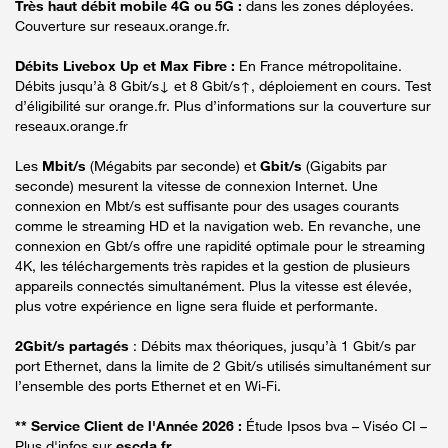
Très haut débit mobile 4G ou 5G :
dans les zones déployées.
Couverture sur reseaux.orange.fr.
Débits Livebox Up et Max Fibre :
En France métropolitaine.
Débits jusqu’à 8 Gbit/s↓ et 8 Gbit/s↑, déploiement en cours. Test
d’éligibilité sur orange.fr. Plus d’informations sur la couverture sur
reseaux.orange.fr
Les
Mbit/s
(Mégabits par seconde) et
Gbit/s
(Gigabits par
seconde) mesurent la vitesse de connexion Internet. Une
connexion en Mbt/s est suffisante pour des usages courants
comme le streaming HD et la navigation web. En revanche, une
connexion en Gbt/s offre une rapidité optimale pour le streaming
4K, les téléchargements très rapides et la gestion de plusieurs
appareils connectés simultanément. Plus la vitesse est élevée,
plus votre expérience en ligne sera fluide et performante.
2Gbit/s partagés
: Débits max théoriques, jusqu’à 1 Gbit/s par
port Ethernet, dans la limite de 2 Gbit/s utilisés simultanément sur
l’ensemble des ports Ethernet et en Wi-Fi.
** Service Client de l'Année 2026 :
Étude Ipsos bva – Viséo CI –
Plus d'infos sur
escda.fr