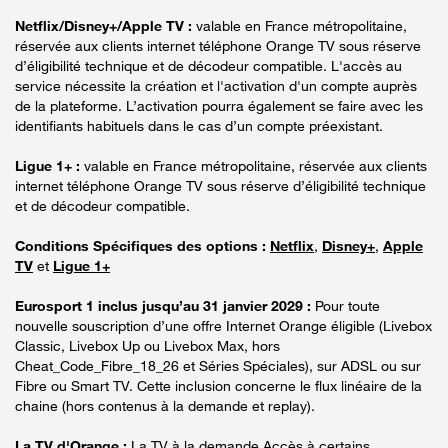
Netflix/Disney+/Apple TV :
valable en France métropolitaine,
réservée aux clients internet téléphone Orange TV sous réserve
d’éligibilité technique et de décodeur compatible. L'accès au
service nécessite la création et l'activation d'un compte auprès
de la plateforme. L’activation pourra également se faire avec les
identifiants habituels dans le cas d’un compte préexistant.
Ligue 1+ :
valable en France métropolitaine, réservée aux clients
internet téléphone Orange TV sous réserve d’éligibilité technique
et de décodeur compatible.
Conditions Spécifiques des options :
Netflix
,
Disney+
,
Apple
TV
et
Ligue 1+
Eurosport 1 inclus jusqu’au 31 janvier 2029 :
Pour toute
nouvelle souscription d’une offre Internet Orange éligible (Livebox
Classic, Livebox Up ou Livebox Max, hors
Cheat_Code_Fibre_18_26 et Séries Spéciales), sur ADSL ou sur
Fibre ou Smart TV. Cette inclusion concerne le flux linéaire de la
chaine (hors contenus à la demande et replay).
La TV d'Orange :
La TV à la demande Accès à certains