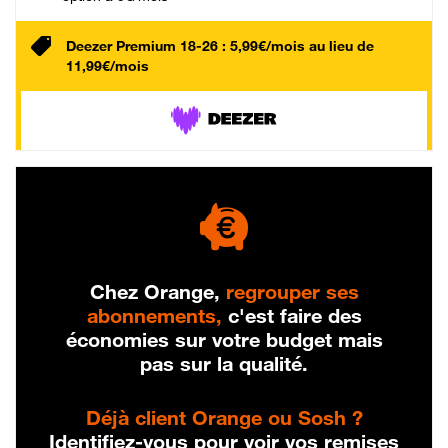
Deezer Premium 18-26 : 5,99€/mois au lieu de
11,99€/mois
Chez Orange,
regrouper ses
abonnements,
c'est faire des
économies sur votre budget mais
pas sur la qualité.
Déjà client Orange ou Sosh ?
Identifiez-vous pour voir vos remises