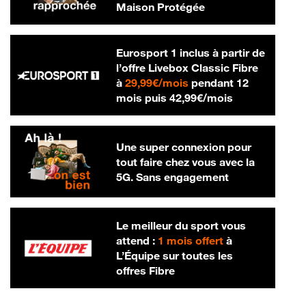
Maison Protégée
Eurosport 1 inclus à partir de
l’offre Livebox Classic Fibre
29,99 € par mois
à
29,99€/mois
pendant 12
42,99 € par m
mois puis
42,99€/mois
Une super connexion pour
tout faire chez vous avec la
5G. Sans engagement
Le meilleur du sport vous
attend :
1 mois offert
à
L’Équipe sur toutes les
offres Fibre