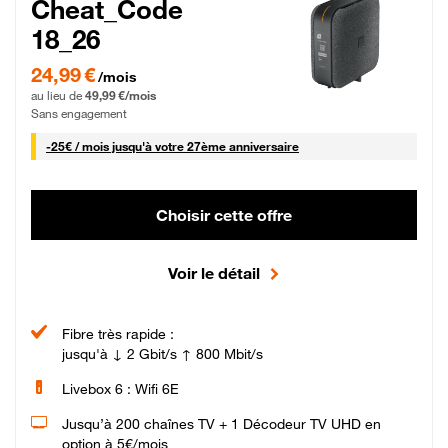
Cheat_Code
18_26
24,99 € par mois pendant 0 mois puis 49,99 € par mois, Sans engagement
24,99 €
/mois
au lieu de
49,99 €/mois
Sans engagement
25 € par mois
-
25€ / mois
jusqu'à votre 27ème anniversaire
Choisir cette offre
Voir le détail
Fibre très rapide :
jusqu'à ↓ 2 Gbit/s ↑ 800 Mbit/s
Livebox 6 : Wifi 6E
Jusqu’à 200 chaînes TV + 1 Décodeur TV UHD en
option à 5€/mois