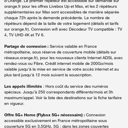
d'Orange. Le premier répéteur est accessible sur demande sur
orange.fr pour les offres Livebox Up et Max, et les 2 répéteurs
supplémentaires sur Max sont accessibles de manière séparée
chaque 72h après la demande précédente. Le nombre de
répéteurs dépend de la taille de votre logement (détails et tarifs
sur orange.fr). Connexion wifi avec Décodeur TV compatible : TV
4, TV UHD 4K et TV 6.
Partage de connexion :
Service valable en France
métropolitaine, sous réserve de couverture mobile (détails sur
réseaux.orange.fr), pour les nouveaux clients Internet ADSL avec
rendez-vous ou Fibre. Crédit internet mobile de 200Go/mois
valable jusqu'à la mise en service de votre accès internet et au
plus tard jusqu'à 12 mois suivant la souscription.
Les appels illimités
: Hors coût du service des numéros
spéciaux. Jusqu’à 250 correspondants différents/mois et 3h
maximum/appel. Voir la liste des destinations sur la fiche tarifaire
en vigueur.
Offre 5G+ Home (Flybox 5G+ nécessaire) :
Connexion
accessible exclusivement en France métropolitaine sous
couverture 5G en 3,5GHz. 5G : dans les zones couvertes