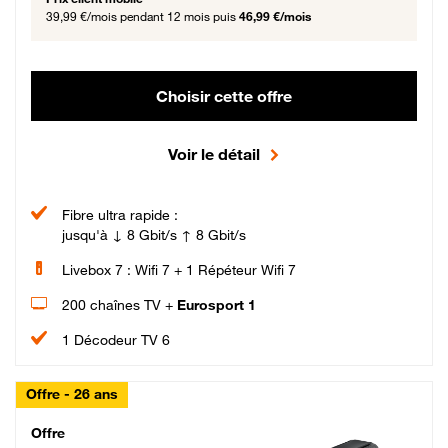
39,99 €/mois
pendant 12 mois puis
46,99 €/mois
Choisir cette offre
Voir le détail
Fibre ultra rapide :
jusqu'à ↓ 8 Gbit/s ↑ 8 Gbit/s
Livebox 7 : Wifi 7 + 1 Répéteur Wifi 7
200 chaînes TV +
Eurosport 1
1 Décodeur TV 6
Offre - 26 ans
Cheat_Code Fibre_18_26
Offre