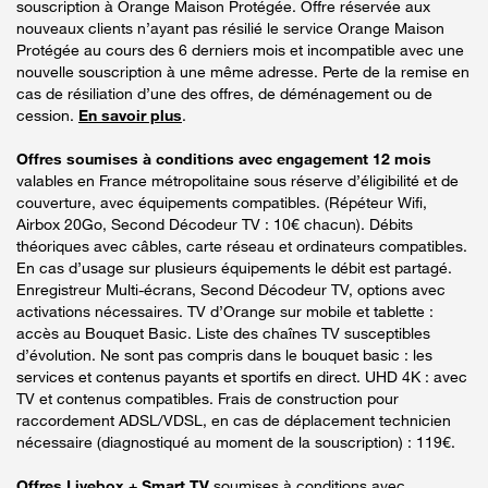
souscription à Orange Maison Protégée. Offre réservée aux
nouveaux clients n’ayant pas résilié le service Orange Maison
Protégée au cours des 6 derniers mois et incompatible avec une
nouvelle souscription à une même adresse. Perte de la remise en
cas de résiliation d’une des offres, de déménagement ou de
cession.
En savoir plus
.
Offres soumises à conditions avec engagement 12 mois
valables en France métropolitaine sous réserve d’éligibilité et de
couverture, avec équipements compatibles. (Répéteur Wifi,
Airbox 20Go, Second Décodeur TV : 10€ chacun). Débits
théoriques avec câbles, carte réseau et ordinateurs compatibles.
En cas d’usage sur plusieurs équipements le débit est partagé.
Enregistreur Multi-écrans, Second Décodeur TV, options avec
activations nécessaires. TV d’Orange sur mobile et tablette :
accès au Bouquet Basic. Liste des chaînes TV susceptibles
d’évolution. Ne sont pas compris dans le bouquet basic : les
services et contenus payants et sportifs en direct. UHD 4K : avec
TV et contenus compatibles. Frais de construction pour
raccordement ADSL/VDSL, en cas de déplacement technicien
nécessaire (diagnostiqué au moment de la souscription) : 119€.
Offres Livebox + Smart TV
soumises à conditions avec