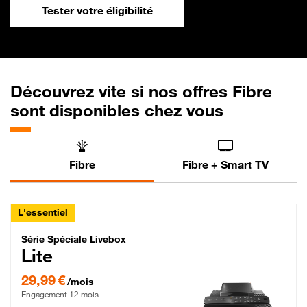
Tester votre éligibilité
Découvrez vite si nos offres Fibre
sont disponibles chez vous
Fibre
Fibre + Smart TV
L'essentiel
Série Spéciale Livebox Lite Fibre
Série Spéciale Livebox
Lite
29,99 € par mois , Engagement 12 mois
29,99 €
/mois
Engagement 12 mois