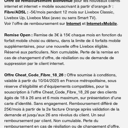
Offre de remboursement Bienvenue
pour les nouveaux clients
internet et internet + mobile souscrivant à partir d’orange.fr :
Fibre/ADSL :
-5€/mois pendant 12 mois sur Livebox Classic,
Livebox Up, Livebox Max (avec ou sans Smart TV).
Voir l'offre de remboursement sur
Internet
et
Internet+Mobile
.
Remise Open :
Remise de 3€ à 15€ chaque mois en fonction du
forfait mobile choisi ou détenu, dans la limite de 4 forfaits mobile
supplémentaires, pour une nouvelle offre Livebox éligible.
Réservé aux particuliers. Non cumulable. Perte de la remise en
cas de changement d'offre, de résiliation ou de demande de
suppression par le client internet.
Offre Cheat_Code_Fibre_18_26 :
Offre soumise à conditions,
valable à partir du 10/04/2025 en France métropolitaine, sous
réserve d’éligibilité et d’équipements compatibles, pour la
souscription à l’offre Cheat_Code_Fibre_18_26 par des clients
âgés de 18 à 26 ans et 6 mois maximum, sur présentation d’une
carte d’identité. Sans engagement. Remboursement différé de
25€/mois à partir de la 2e facture Orange après validation de la
demande et jusqu’aux 26 ans révolus du client. Un seul
remboursement par client. Non cumulable. Perte du
remboursement en cas de résiliation ou de changement d’offre.