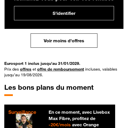
S'identifier
Voir moins d'offres
Eurosport 1 inclus jusqu'au 31/01/2029.
Prix des
offres
et
offre de remboursement
incluses, valables
jusqu’au 19/08/2026.
Les bons plans du moment
En ce moment, avec Livebox
Max Fibre, profitez de
20 € par mois
-
20€/mois
avec Orange