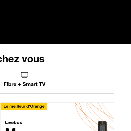
 chez vous
Fibre + Smart TV
Le meilleur d'Orange
Livebox Max Fibre
Livebox