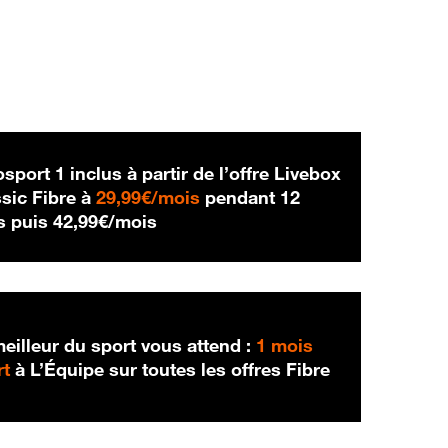
sport 1 inclus à partir de l’offre Livebox
29,99 € par mois
sic Fibre à
29,99€/mois
pendant 12
42,99 € par mois
s puis
42,99€/mois
eilleur du sport vous attend :
1 mois
rt
à L’Équipe sur toutes les offres Fibre