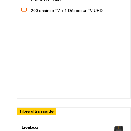
200 chaînes TV + 1 Décodeur TV UHD
Fibre ultra rapide
Livebox Up Fibre
Livebox