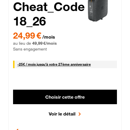
Cheat_Code
18_26
 Engagement 12 mois
24,99 € par mois pendant 0 mois puis 49,99 € par mois, Sans 
24,99 €
/mois
au lieu de
49,99 €/mois
Sans engagement
25 € par mois
-
25€ / mois
jusqu'à votre 27ème anniversaire
Choisir cette offre
Voir le détail