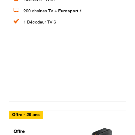
200 chaînes TV +
Eurosport 1
1 Décodeur TV 6
Offre - 26 ans
Cheat_Code Fibre_18_26
Offre