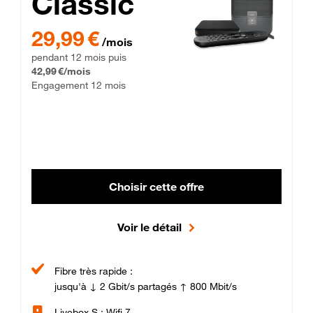
Classic
29,99 € par mois pendant 12 mois puis 42,99 € par mois, Enga
29,99 €
/mois
pendant 12 mois puis
42,99 €/mois
Engagement 12 mois
Choisir cette offre
Voir le détail
Fibre très rapide :
jusqu'à ↓ 2 Gbit/s partagés ↑ 800 Mbit/s
Livebox S : Wifi 7