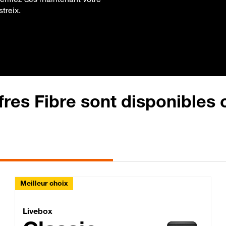
streix.
fres Fibre sont disponibles
Meilleur choix
Lite Fibre
Livebox Classic Fibre
Livebox