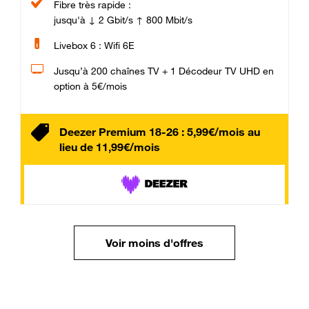
Fibre très rapide :
jusqu'à ↓ 2 Gbit/s ↑ 800 Mbit/s
Livebox 6 : Wifi 6E
Jusqu’à 200 chaînes TV + 1 Décodeur TV UHD en
option à 5€/mois
Deezer Premium 18-26 : 5,99€/mois au
lieu de 11,99€/mois
Voir moins d'offres