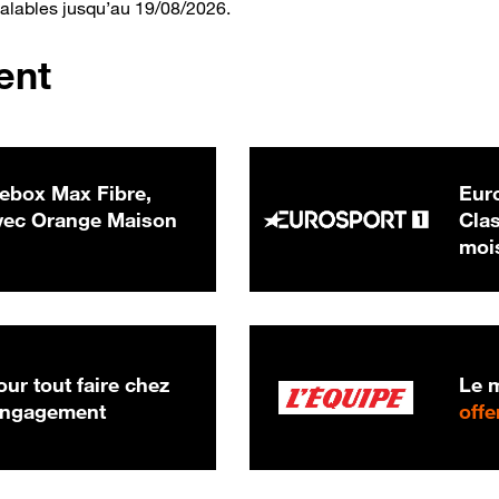
valables jusqu’au 19/08/2026.
ent
ebox Max Fibre,
Euro
 € par mois
ec Orange Maison
Clas
moi
ur tout faire chez
Le m
 engagement
offe