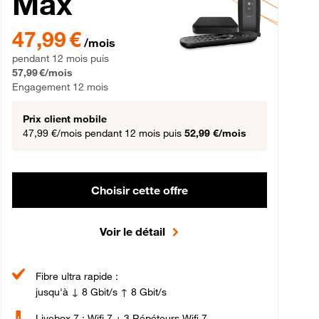
Max
gement 12 mois
47,99 € par mois pendant 12 mois puis 57,99 € par mois, Engageme
47,99 €
/mois
pendant 12 mois puis
57,99 €/mois
Engagement 12 mois
Prix client mobile
47,99 €/mois
pendant 12 mois puis
52,99 €/mois
Choisir cette offre
Voir le détail
Fibre ultra rapide :
jusqu'à ↓ 8 Gbit/s ↑ 8 Gbit/s
Livebox 7 : Wifi 7 + 3 Répéteurs Wifi 7