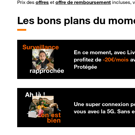
Prix des
offres
et
offre de remboursement
incluses, 
Les bons plans du mom
En ce moment, avec Liv
20
profitez de
-
20€/mois
av
Protégée
Une super connexion po
vous avec la 5G. Sans