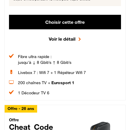
Choisir cette offre
Voir le détail
Fibre ultra rapide :
jusqu'à ↓ 8 Gbit/s ↑ 8 Gbit/s
Livebox 7 : Wifi 7 + 1 Répéteur Wifi 7
200 chaînes TV +
Eurosport 1
1 Décodeur TV 6
Offre - 26 ans
Cheat_Code Fibre_18_26
Offre
Cheat_Code