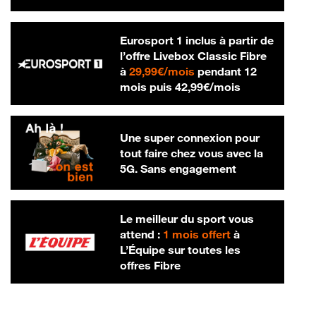
Eurosport 1 inclus à partir de
l’offre Livebox Classic Fibre
29,99 € par mois
à
29,99€/mois
pendant 12
42,99 € par m
mois puis
42,99€/mois
Une super connexion pour
tout faire chez vous avec la
5G. Sans engagement
Le meilleur du sport vous
attend :
1 mois offert
à
L’Équipe sur toutes les
offres Fibre