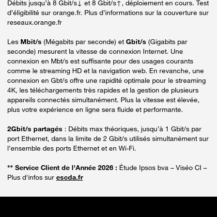
Débits jusqu’à 8 Gbit/s↓ et 8 Gbit/s↑, déploiement en cours. Test
d’éligibilité sur orange.fr. Plus d’informations sur la couverture sur
reseaux.orange.fr
Les
Mbit/s
(Mégabits par seconde) et
Gbit/s
(Gigabits par
seconde) mesurent la vitesse de connexion Internet. Une
connexion en Mbt/s est suffisante pour des usages courants
comme le streaming HD et la navigation web. En revanche, une
connexion en Gbt/s offre une rapidité optimale pour le streaming
4K, les téléchargements très rapides et la gestion de plusieurs
appareils connectés simultanément. Plus la vitesse est élevée,
plus votre expérience en ligne sera fluide et performante.
2Gbit/s partagés
: Débits max théoriques, jusqu’à 1 Gbit/s par
port Ethernet, dans la limite de 2 Gbit/s utilisés simultanément sur
l’ensemble des ports Ethernet et en Wi-Fi.
** Service Client de l'Année 2026 :
Étude Ipsos bva – Viséo CI –
Plus d'infos sur
escda.fr