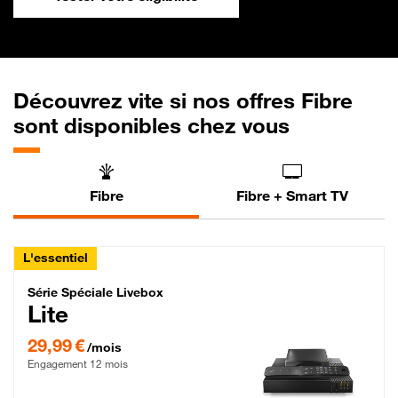
Découvrez vite si nos offres Fibre
sont disponibles chez vous
Fibre
Fibre + Smart TV
L'essentiel
Série Spéciale Livebox Lite Fibre
Série Spéciale Livebox
Lite
29,99 € par mois , Engagement 12 mois
29,99 €
/mois
Engagement 12 mois