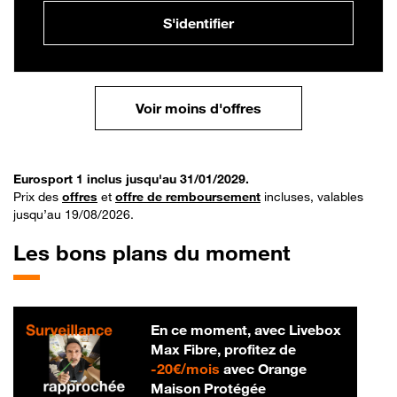
S'identifier
Voir moins d'offres
Eurosport 1 inclus jusqu'au 31/01/2029.
Prix des
offres
et
offre de remboursement
incluses, valables
jusqu’au 19/08/2026.
Les bons plans du moment
En ce moment, avec Livebox
Max Fibre, profitez de
20 € par mois
-
20€/mois
avec Orange
Maison Protégée