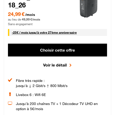
18_26
24,99 € par mois pendant 0 mois puis 49,99 € par mois, Sans engagement
24,99 €
/mois
au lieu de
49,99 €/mois
Sans engagement
25 € par mois
-
25€ / mois
jusqu'à votre 27ème anniversaire
Choisir cette offre
Voir le détail
Fibre très rapide :
jusqu'à ↓ 2 Gbit/s ↑ 800 Mbit/s
Livebox 6 : Wifi 6E
Jusqu’à 200 chaînes TV + 1 Décodeur TV UHD en
option à 5€/mois