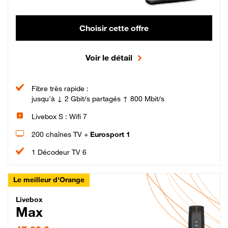
Choisir cette offre
Voir le détail
Fibre très rapide :
jusqu'à ↓ 2 Gbit/s partagés ↑ 800 Mbit/s
Livebox S : Wifi 7
200 chaînes TV +
Eurosport 1
1 Décodeur TV 6
Le meilleur d'Orange
Livebox Max Fibre
Livebox
Max
47,99 € par mois pendant 12 mois puis 57,99 € par mois, Engagement 12 moi