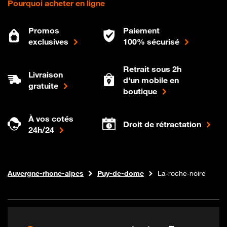
Pourquoi acheter en ligne
Promos
Paiement
exclusives
100% sécurisé
Retrait sous 2h
Livraison
d'un mobile en
gratuite
boutique
À vos cotés
Droit de rétractation
24h/24
Internet fibre
Boutique Orange
Auvergne-rhone-alpes
Puy-de-dome
La-roche-noire