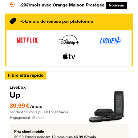
-20€/mois
avec Orange Maison Protégée
Nouveau
-5€/mois de remise par plateforme
Fibre ultra rapide
Livebox Up Fibre
Livebox
Up
39,99 € par mois pendant 12 mois puis 51,99 € par mois, Engagement 12 moi
39,99 €
/mois
pendant 12 mois puis
51,99 €/mois
Engagement 12 mois
Prix client mobile
39,99 €/mois
pendant 12 mois puis
46,99 €/mois