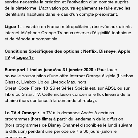
service nécessite la création et l'activation d'un compte auprès
de la plateforme. L’activation pourra également se faire avec les
identifiants habituels dans le cas d’un compte préexistant.
Ligue 1+ :
valable en France métropolitaine, réservée aux clients
internet téléphone Orange TV sous réserve d’éligibilité technique
et de décodeur compatible.
Conditions Spécifiques des options :
Netflix
,
Disney+
,
Apple
TV
et
Ligue 1+
Eurosport 1 inclus jusqu’au 31 janvier 2029 :
Pour toute
nouvelle souscription d’une offre Internet Orange éligible (Livebox
Classic, Livebox Up ou Livebox Max, hors
Cheat_Code_Fibre_18_26 et Séries Spéciales), sur ADSL ou sur
Fibre ou Smart TV. Cette inclusion concerne le flux linéaire de la
chaine (hors contenus à la demande et replay).
La TV d'Orange :
La TV à la demande Accès à certains
programmes (hors films) à partir du lendemain de la diffusion
(hors programmes de Disney Channel disponibles le lundi suivant
la diffusion) pendant une période de 7 à 30 jours (selon le
programme).