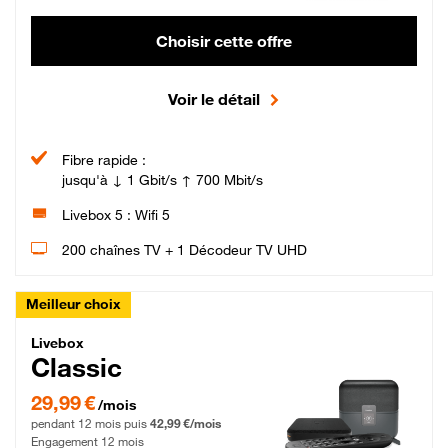
Choisir cette offre
Voir le détail
Fibre rapide :
jusqu'à ↓ 1 Gbit/s ↑ 700 Mbit/s
Livebox 5 : Wifi 5
200 chaînes TV + 1 Décodeur TV UHD
Meilleur choix
Livebox Classic Fibre
Livebox
Classic
29,99 € par mois pendant 12 mois puis 42,99 € par mois, Engagement 12 moi
29,99 €
/mois
pendant 12 mois puis
42,99 €/mois
Engagement 12 mois