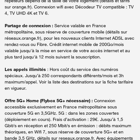
répéteurs dépend de la taille de votre logement (détails et tarifs
sur orange.fr). Connexion wifi avec Décodeur TV compatible : TV
4, TV UHD 4K et TV 6.
Partage de connexion :
Service valable en France
métropolitaine, sous réserve de couverture mobile (détails sur
réseaux.orange.fr), pour les nouveaux clients Internet ADSL avec
rendez-vous ou Fibre. Crédit internet mobile de 200Go/mois
valable jusqu'à la mise en service de votre accès internet et au
plus tard jusqu'à 12 mois suivant la souscription.
Les appels illimités
: Hors coût du service des numéros
spéciaux. Jusqu’à 250 correspondants différents/mois et 3h
maximum/appel. Voir la liste des destinations sur la fiche tarifaire
en vigueur.
Offre 5G+ Home (Flybox 5G+ nécessaire) :
Connexion
accessible exclusivement en France métropolitaine sous
couverture 5G en 3,5GHz. 5G : dans les zones couvertes
(déploiement en cours). Frais d’activation : 29€. Jusqu’à 1,5
Gbit/s en réception et 250 Mbit/s en émission : débits maximum
théoriques, en Wifi 7, sous réserve de couverture 5G+ et en
bande 3,5 GHz, détails sur reseaux.orange.fr. Avec équipements