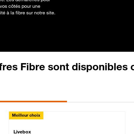
à vos côtés pour une
té à la fibre sur notre site.
fres Fibre sont disponibles
Meilleur choix
Lite Fibre
Livebox Classic Fibre
Livebox