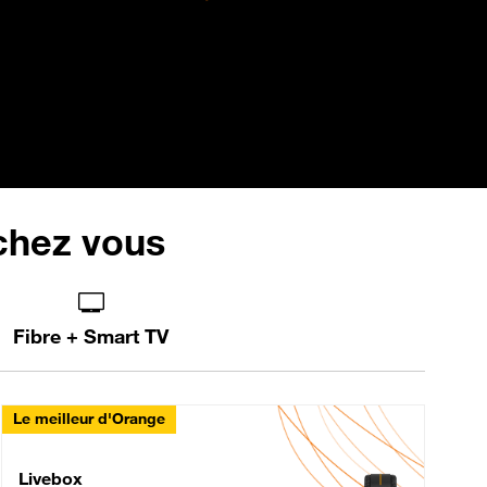
 chez vous
Fibre + Smart TV
Le meilleur d'Orange
Livebox Max Fibre
Livebox