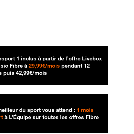
sport 1 inclus à partir de l’offre Livebox
29,99 € par mois
sic Fibre à
29,99€/mois
pendant 12
42,99 € par mois
s puis
42,99€/mois
eilleur du sport vous attend :
1 mois
rt
à L’Équipe sur toutes les offres Fibre