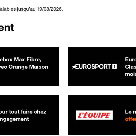
valables jusqu’au 19/08/2026.
ent
ebox Max Fibre,
Euro
 € par mois
ec Orange Maison
Clas
moi
ur tout faire chez
Le m
 engagement
offe