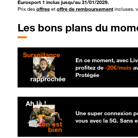
Eurosport 1 inclus jusqu'au 31/01/2029.
Prix des
offres
et
offre de remboursement
incluses, 
Les bons plans du mom
En ce moment, avec Liv
20
profitez de
-
20€/mois
av
Protégée
Une super connexion po
vous avec la 5G. Sans