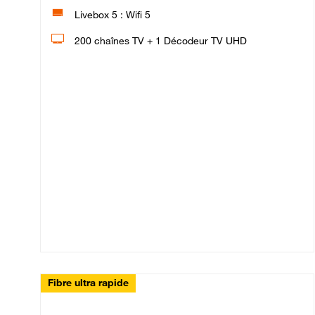
Livebox 5 : Wifi 5
200 chaînes TV + 1 Décodeur TV UHD
Fibre ultra rapide