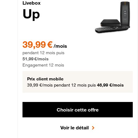
Livebox Up Fibre
Livebox
Up
39,99 € par mois pendant 12 mois puis 51,99 € par mois,
39,99 €
/mois
pendant 12 mois puis
51,99 €/mois
Engagement 12 mois
Prix client mobile
39,99 €/mois
pendant 12 mois puis
46,99 €/mois
Choisir cette offre
Voir le détail