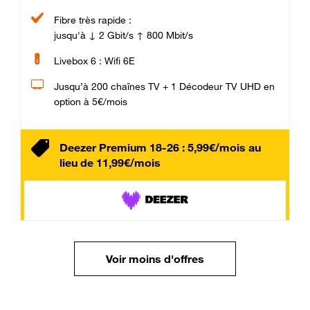
Fibre très rapide :
jusqu'à ↓ 2 Gbit/s ↑ 800 Mbit/s
Livebox 6 : Wifi 6E
Jusqu’à 200 chaînes TV + 1 Décodeur TV UHD en
option à 5€/mois
Deezer Premium 18-26 : 5,99€/mois au
lieu de 11,99€/mois
Voir moins d'offres