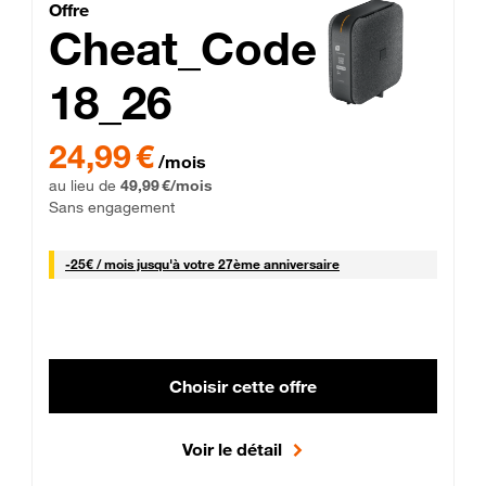
Cheat_Code Fibre_18_26
Offre
Cheat_Code
18_26
 Engagement 12 mois
24,99 € par mois pendant 0 mois puis 49,99 € par mois, Sans 
24,99 €
/mois
au lieu de
49,99 €/mois
Sans engagement
25 € par mois
-
25€ / mois
jusqu'à votre 27ème anniversaire
Choisir cette offre
Voir le détail