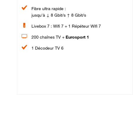
Fibre ultra rapide :
jusqu'à ↓ 8 Gbit/s ↑ 8 Gbit/s
Livebox 7 : Wifi 7 + 1 Répéteur Wifi 7
200 chaînes TV +
Eurosport 1
1 Décodeur TV 6