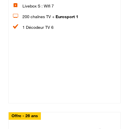
Livebox S : Wifi 7
200 chaînes TV +
Eurosport 1
1 Décodeur TV 6
Offre - 26 ans