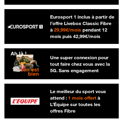
Eurosport 1 inclus à partir de
l’offre Livebox Classic Fibre
29,99 € par mois
à
29,99€/mois
pendant 12
42,99 € par m
mois puis
42,99€/mois
Une super connexion pour
tout faire chez vous avec la
5G. Sans engagement
Le meilleur du sport vous
attend :
1 mois offert
à
L’Équipe sur toutes les
offres Fibre