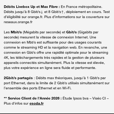
Débits Livebox Up et Max Fibre :
En France métropolitaine.
Débits jusqu’à 8 Gbit/s↓ et 8 Gbit/s↑, déploiement en cours. Test
d’éligibilité sur orange.fr. Plus d’informations sur la couverture sur
reseaux.orange.fr
Les
Mbit/s
(Mégabits par seconde) et
Gbit/s
(Gigabits par
seconde) mesurent la vitesse de connexion Internet. Une
connexion en Mbt/s est suffisante pour des usages courants
comme le streaming HD et la navigation web. En revanche, une
connexion en Gbt/s offre une rapidité optimale pour le streaming
4K, les téléchargements très rapides et la gestion de plusieurs
appareils connectés simultanément. Plus la vitesse est élevée,
plus votre expérience en ligne sera fluide et performante.
2Gbit/s partagés
: Débits max théoriques, jusqu’à 1 Gbit/s par
port Ethernet, dans la limite de 2 Gbit/s utilisés simultanément sur
l’ensemble des ports Ethernet et en Wi-Fi.
** Service Client de l'Année 2026 :
Étude Ipsos bva – Viséo CI –
Plus d'infos sur
escda.fr