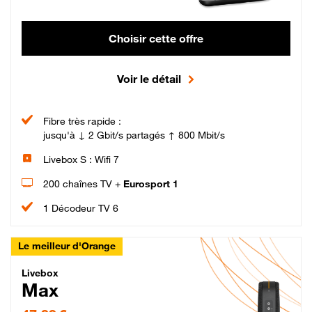
Choisir cette offre
Voir le détail
Fibre très rapide :
jusqu'à ↓ 2 Gbit/s partagés ↑ 800 Mbit/s
Livebox S : Wifi 7
200 chaînes TV +
Eurosport 1
1 Décodeur TV 6
Le meilleur d'Orange
Livebox Max Fibre
Livebox
Max
47,99 € par mois pendant 12 mois puis 57,99 € par mois, Engagement 12 moi