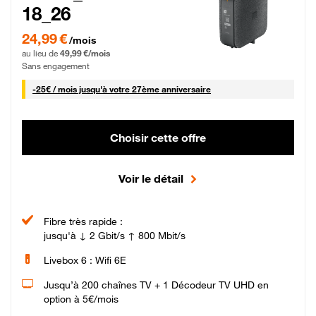
18_26
24,99 € par mois pendant 0 mois puis 49,99 € par mois, Sans engagement
24,99 €
/mois
au lieu de
49,99 €/mois
Sans engagement
25 € par mois
-
25€ / mois
jusqu'à votre 27ème anniversaire
Choisir cette offre
Voir le détail
Fibre très rapide :
jusqu'à ↓ 2 Gbit/s ↑ 800 Mbit/s
Livebox 6 : Wifi 6E
Jusqu’à 200 chaînes TV + 1 Décodeur TV UHD en
option à 5€/mois