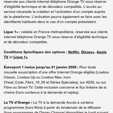
réservée aux clients internet téléphone Orange TV sous réserve
d’éligibilité technique et de décodeur compatible. L'accès au
service nécessite la création et l'activation d'un compte auprès
de la plateforme. L’activation pourra également se faire avec les
identifiants habituels dans le cas d’un compte préexistant.
Ligue 1+ :
valable en France métropolitaine, réservée aux clients
internet téléphone Orange TV sous réserve d’éligibilité technique
et de décodeur compatible.
Conditions Spécifiques des options :
Netflix
,
Disney+
,
Apple
TV
et
Ligue 1+
Eurosport 1 inclus jusqu’au 31 janvier 2029 :
Pour toute
nouvelle souscription d’une offre Internet Orange éligible (Livebox
Classic, Livebox Up ou Livebox Max, hors
Cheat_Code_Fibre_18_26 et Séries Spéciales), sur ADSL ou sur
Fibre ou Smart TV. Cette inclusion concerne le flux linéaire de la
chaine (hors contenus à la demande et replay).
La TV d'Orange :
La TV à la demande Accès à certains
programmes (hors films) à partir du lendemain de la diffusion
(hors programmes de Disney Channel disponibles le lundi suivant