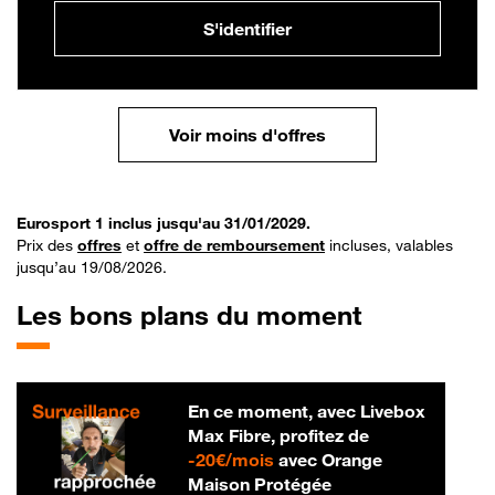
S'identifier
Voir moins d'offres
Eurosport 1 inclus jusqu'au 31/01/2029.
Prix des
offres
et
offre de remboursement
incluses, valables
jusqu’au 19/08/2026.
Les bons plans du moment
En ce moment, avec Livebox
Max Fibre, profitez de
20 € par mois
-
20€/mois
avec Orange
Maison Protégée