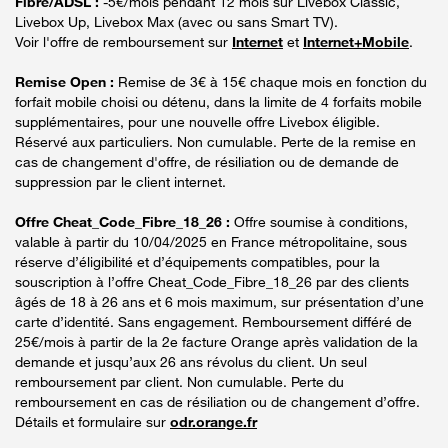
Fibre/ADSL :
-5€/mois pendant 12 mois sur Livebox Classic,
Livebox Up, Livebox Max (avec ou sans Smart TV).
Voir l'offre de remboursement sur
Internet
et
Internet+Mobile
.
Remise Open :
Remise de 3€ à 15€ chaque mois en fonction du
forfait mobile choisi ou détenu, dans la limite de 4 forfaits mobile
supplémentaires, pour une nouvelle offre Livebox éligible.
Réservé aux particuliers. Non cumulable. Perte de la remise en
cas de changement d'offre, de résiliation ou de demande de
suppression par le client internet.
Offre Cheat_Code_Fibre_18_26 :
Offre soumise à conditions,
valable à partir du 10/04/2025 en France métropolitaine, sous
réserve d’éligibilité et d’équipements compatibles, pour la
souscription à l’offre Cheat_Code_Fibre_18_26 par des clients
âgés de 18 à 26 ans et 6 mois maximum, sur présentation d’une
carte d’identité. Sans engagement. Remboursement différé de
25€/mois à partir de la 2e facture Orange après validation de la
demande et jusqu’aux 26 ans révolus du client. Un seul
remboursement par client. Non cumulable. Perte du
remboursement en cas de résiliation ou de changement d’offre.
Détails et formulaire sur
odr.orange.fr