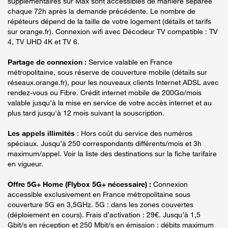
supplémentaires sur Max sont accessibles de manière séparée
chaque 72h après la demande précédente. Le nombre de
répéteurs dépend de la taille de votre logement (détails et tarifs
sur orange.fr). Connexion wifi avec Décodeur TV compatible : TV
4, TV UHD 4K et TV 6.
Partage de connexion :
Service valable en France
métropolitaine, sous réserve de couverture mobile (détails sur
réseaux.orange.fr), pour les nouveaux clients Internet ADSL avec
rendez-vous ou Fibre. Crédit internet mobile de 200Go/mois
valable jusqu'à la mise en service de votre accès internet et au
plus tard jusqu'à 12 mois suivant la souscription.
Les appels illimités
: Hors coût du service des numéros
spéciaux. Jusqu’à 250 correspondants différents/mois et 3h
maximum/appel. Voir la liste des destinations sur la fiche tarifaire
en vigueur.
Offre 5G+ Home (Flybox 5G+ nécessaire) :
Connexion
accessible exclusivement en France métropolitaine sous
couverture 5G en 3,5GHz. 5G : dans les zones couvertes
(déploiement en cours). Frais d’activation : 29€. Jusqu’à 1,5
Gbit/s en réception et 250 Mbit/s en émission : débits maximum