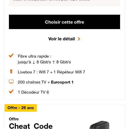
Choisir cette offre
Voir le détail
Fibre ultra rapide :
jusqu'à ↓ 8 Gbit/s ↑ 8 Gbit/s
Livebox 7 : Wifi 7 + 1 Répéteur Wifi 7
200 chaînes TV +
Eurosport 1
1 Décodeur TV 6
Offre - 26 ans
Cheat_Code Fibre_18_26
Offre
Cheat_Code