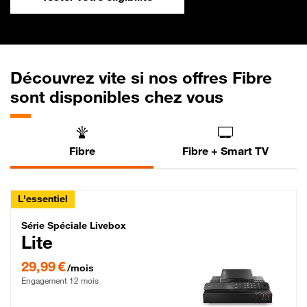
Découvrez vite si nos offres Fibre
sont disponibles chez vous
Fibre
Fibre + Smart TV
L'essentiel
Série Spéciale Livebox Lite Fibre
Série Spéciale Livebox
Lite
29,99 € par mois , Engagement 12 mois
29,99 €
/mois
Engagement 12 mois