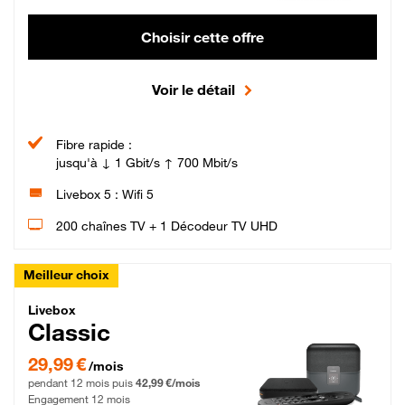
Choisir cette offre
Voir le détail
Fibre rapide :
jusqu'à ↓ 1 Gbit/s ↑ 700 Mbit/s
Livebox 5 : Wifi 5
200 chaînes TV + 1 Décodeur TV UHD
Meilleur choix
Livebox Classic Fibre
Livebox
Classic
29,99 € par mois pendant 12 mois puis 42,99 € par mois, Engagement 12 moi
29,99 €
/mois
pendant 12 mois puis
42,99 €/mois
Engagement 12 mois