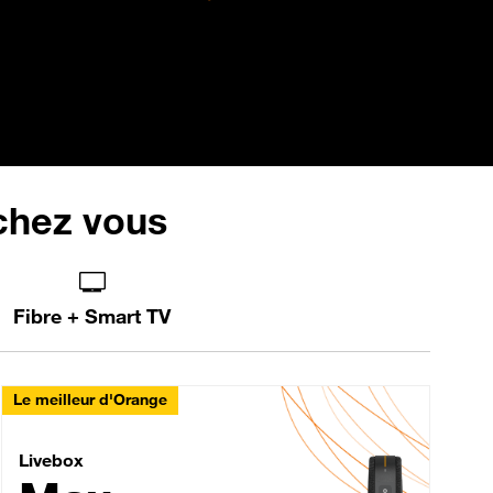
 chez vous
Fibre + Smart TV
Le meilleur d'Orange
Livebox Max Fibre
Livebox