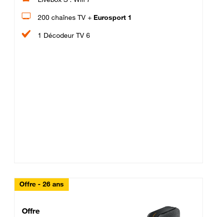
200 chaînes TV +
Eurosport 1
1 Décodeur TV 6
Offre - 26 ans
Cheat_Code Fibre_18_26
Offre