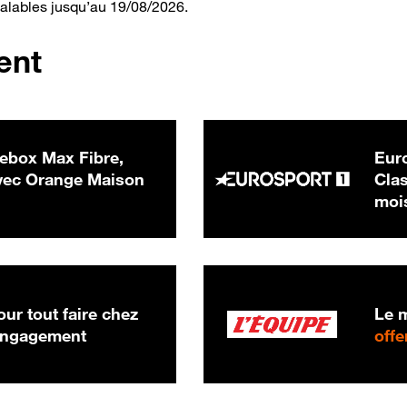
valables jusqu’au 19/08/2026.
ent
ebox Max Fibre,
Euro
 € par mois
ec Orange Maison
Clas
moi
ur tout faire chez
Le m
 engagement
offe