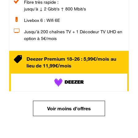
Fibre très rapide :
jusqu'à ↓ 2 Gbit/s ↑ 800 Mbit/s
Livebox 6 : Wifi 6E
Jusqu’à 200 chaînes TV + 1 Décodeur TV UHD en
option à 5€/mois
Deezer Premium 18-26 : 5,99€/mois au
lieu de 11,99€/mois
Voir moins d'offres