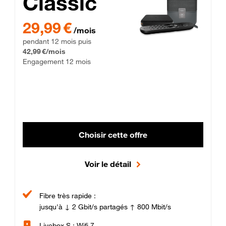
Classic
29,99 € par mois pendant 12 mois puis 42,99 € par mois, Enga
29,99 €
/mois
pendant 12 mois puis
42,99 €/mois
Engagement 12 mois
Choisir cette offre
Voir le détail
Fibre très rapide :
jusqu'à ↓ 2 Gbit/s partagés ↑ 800 Mbit/s
Livebox S : Wifi 7