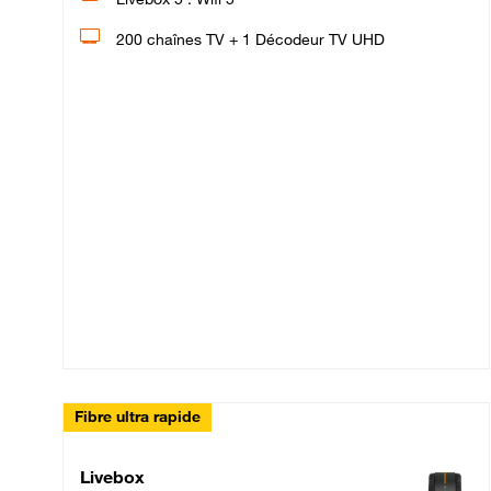
200 chaînes TV + 1 Décodeur TV UHD
Fibre ultra rapide
Livebox Up Fibre
Livebox