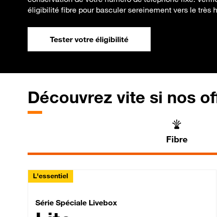
éligibilité fibre pour basculer sereinement vers le très 
Tester votre éligibilité
Découvrez vite si nos of
Fibre
L'essentiel
Série Spéciale Livebox 
Série Spéciale Livebox