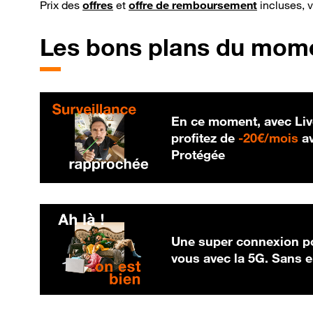
Prix des
offres
et
offre de remboursement
incluses, 
Les bons plans du mom
En ce moment, avec Liv
20
profitez de
-
20€/mois
av
Protégée
Une super connexion po
vous avec la 5G. Sans