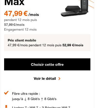
Max
gement 12 mois
47,99 € par mois pendant 12 mois puis 57,99 € par mois, Engageme
47,99 €
/mois
pendant 12 mois puis
57,99 €/mois
Engagement 12 mois
Prix client mobile
47,99 €/mois
pendant 12 mois puis
52,99 €/mois
Choisir cette offre
Voir le détail
Fibre ultra rapide :
jusqu'à ↓ 8 Gbit/s ↑ 8 Gbit/s
Livebox 7 : Wifi 7 + 3 Répéteurs Wifi 7