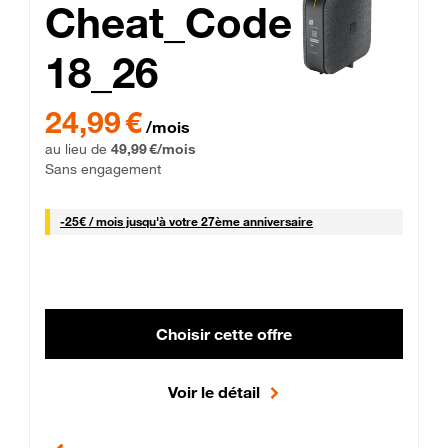
Cheat_Code
18_26
 Engagement 12 mois
24,99 € par mois pendant 0 mois puis 49,99 € par mois, Sans 
24,99 €
/mois
au lieu de
49,99 €/mois
Sans engagement
25 € par mois
-
25€ / mois
jusqu'à votre 27ème anniversaire
Choisir cette offre
Voir le détail