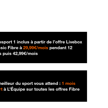
sport 1 inclus à partir de l’offre Livebox
29,99 € par mois
sic Fibre à
29,99€/mois
pendant 12
42,99 € par mois
s puis
42,99€/mois
eilleur du sport vous attend :
1 mois
rt
à L’Équipe sur toutes les offres Fibre