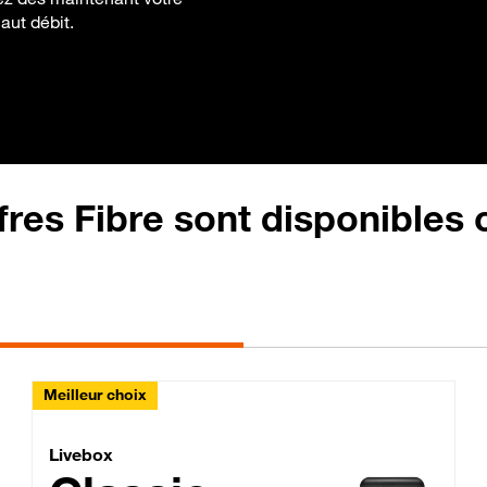
haut débit.
fres Fibre sont disponibles
Meilleur choix
Lite Fibre
Livebox Classic Fibre
Livebox