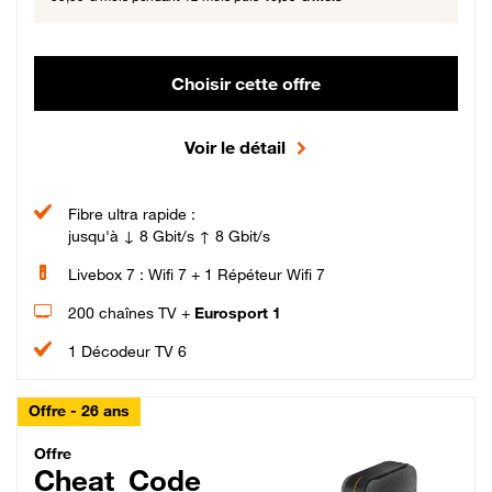
Choisir cette offre
Voir le détail
Fibre ultra rapide :
jusqu'à ↓ 8 Gbit/s ↑ 8 Gbit/s
Livebox 7 : Wifi 7 + 1 Répéteur Wifi 7
200 chaînes TV +
Eurosport 1
1 Décodeur TV 6
Offre - 26 ans
Cheat_Code Fibre_18_26
Offre
Cheat_Code