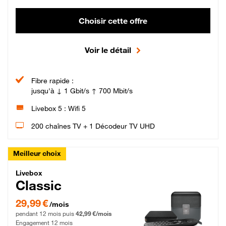
Choisir cette offre
Voir le détail
Fibre rapide :
jusqu'à ↓ 1 Gbit/s ↑ 700 Mbit/s
Livebox 5 : Wifi 5
200 chaînes TV + 1 Décodeur TV UHD
Meilleur choix
Livebox Classic Fibre
Livebox
Classic
29,99 € par mois pendant 12 mois puis 42,99 € par mois, Engagement 12 moi
29,99 €
/mois
pendant 12 mois puis
42,99 €/mois
Engagement 12 mois