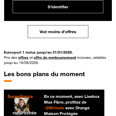
S'identifier
Voir moins d'offres
Eurosport 1 inclus jusqu'au 31/01/2029.
Prix des
offres
et
offre de remboursement
incluses, valables
jusqu’au 19/08/2026.
Les bons plans du moment
En ce moment, avec Livebox
Max Fibre, profitez de
20 € par mois
-
20€/mois
avec Orange
Maison Protégée