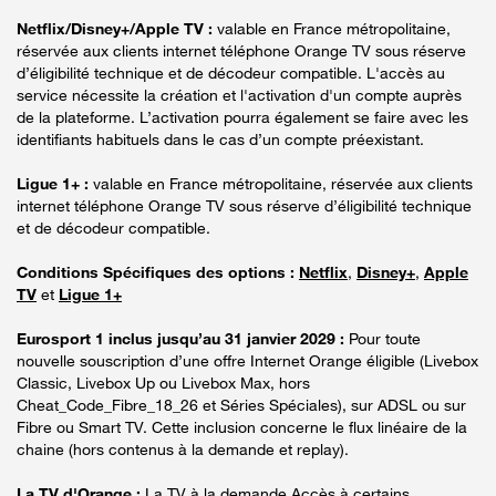
Netflix/Disney+/Apple TV :
valable en France métropolitaine,
réservée aux clients internet téléphone Orange TV sous réserve
d’éligibilité technique et de décodeur compatible. L'accès au
service nécessite la création et l'activation d'un compte auprès
de la plateforme. L’activation pourra également se faire avec les
identifiants habituels dans le cas d’un compte préexistant.
Ligue 1+ :
valable en France métropolitaine, réservée aux clients
internet téléphone Orange TV sous réserve d’éligibilité technique
et de décodeur compatible.
Conditions Spécifiques des options :
Netflix
,
Disney+
,
Apple
TV
et
Ligue 1+
Eurosport 1 inclus jusqu’au 31 janvier 2029 :
Pour toute
nouvelle souscription d’une offre Internet Orange éligible (Livebox
Classic, Livebox Up ou Livebox Max, hors
Cheat_Code_Fibre_18_26 et Séries Spéciales), sur ADSL ou sur
Fibre ou Smart TV. Cette inclusion concerne le flux linéaire de la
chaine (hors contenus à la demande et replay).
La TV d'Orange :
La TV à la demande Accès à certains