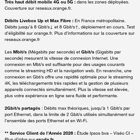
Très haut débit mobile 4G ou 5G :
dans les zones déployées.
Couverture sur reseaux.orange.fr.
Débits Livebox Up et Max Fibre :
En France métropolitaine.
Débits jusqu’à 8 Gbit/s↓ et 8 Gbit/s↑, déploiement en cours. Test
d’éligibilité sur orange.fr. Plus d’informations sur la couverture sur
reseaux.orange.fr
Les
Mbit/s
(Mégabits par seconde) et
Gbit/s
(Gigabits par
seconde) mesurent la vitesse de connexion Internet. Une
connexion en Mbt/s est suffisante pour des usages courants
comme le streaming HD et la navigation web. En revanche, une
connexion en Gbt/s offre une rapidité optimale pour le streaming
4K, les téléchargements très rapides et la gestion de plusieurs
appareils connectés simultanément. Plus la vitesse est élevée,
plus votre expérience en ligne sera fluide et performante.
2Gbit/s partagés
: Débits max théoriques, jusqu’à 1 Gbit/s par
port Ethernet, dans la limite de 2 Gbit/s utilisés simultanément sur
l’ensemble des ports Ethernet et en Wi-Fi.
** Service Client de l'Année 2026 :
Étude Ipsos bva – Viséo CI –
Plus d'infos sur
escda.fr