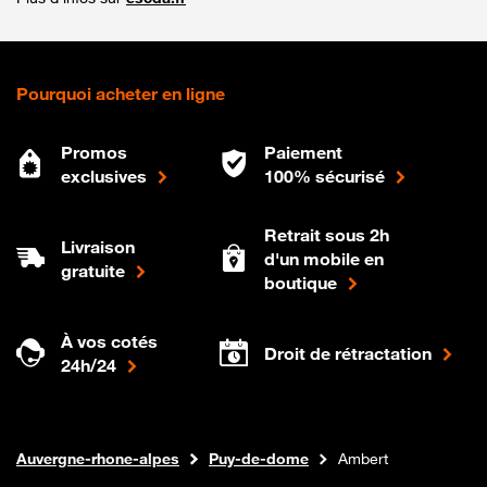
Pourquoi acheter en ligne
Promos
Paiement
exclusives
100% sécurisé
Retrait sous 2h
Livraison
d'un mobile en
gratuite
boutique
À vos cotés
Droit de rétractation
24h/24
Internet fibre
Boutique Orange
Auvergne-rhone-alpes
Puy-de-dome
Ambert