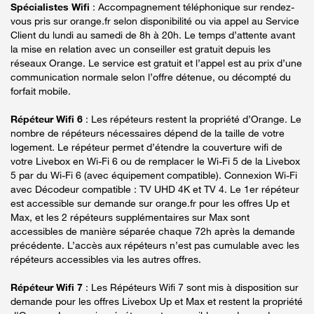
Spécialistes Wifi
: Accompagnement téléphonique sur rendez-
vous pris sur orange.fr selon disponibilité ou via appel au Service
Client du lundi au samedi de 8h à 20h. Le temps d’attente avant
la mise en relation avec un conseiller est gratuit depuis les
réseaux Orange. Le service est gratuit et l’appel est au prix d’une
communication normale selon l’offre détenue, ou décompté du
forfait mobile.
Répéteur Wifi 6
: Les répéteurs restent la propriété d’Orange. Le
nombre de répéteurs nécessaires dépend de la taille de votre
logement. Le répéteur permet d’étendre la couverture wifi de
votre Livebox en Wi-Fi 6 ou de remplacer le Wi-Fi 5 de la Livebox
5 par du Wi-Fi 6 (avec équipement compatible). Connexion Wi-Fi
avec Décodeur compatible : TV UHD 4K et TV 4. Le 1er répéteur
est accessible sur demande sur orange.fr pour les offres Up et
Max, et les 2 répéteurs supplémentaires sur Max sont
accessibles de manière séparée chaque 72h après la demande
précédente. L’accès aux répéteurs n’est pas cumulable avec les
répéteurs accessibles via les autres offres.
Répéteur Wifi 7
: Les Répéteurs Wifi 7 sont mis à disposition sur
demande pour les offres Livebox Up et Max et restent la propriété