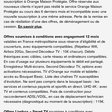
souscription à Orange Maison Protégée. Offre réservée aux
nouveaux clients n’ayant pas résilié le service Orange Maison
Protégée au cours des 6 derniers mois et incompatible avec une
nouvelle souscription à une même adresse. Perte de la remise en
cas de résiliation d’une des offres, de déménagement ou de
cession.
En savoir plus
.
Offres soumises à conditions avec engagement 12 mois
valables en France métropolitaine sous réserve d’éligibilité et de
couverture, avec équipements compatibles. (Répéteur Wifi,
Airbox 20Go, Second Décodeur TV : 10€ chacun). Débits
théoriques avec câbles, carte réseau et ordinateurs compatibles.
En cas d’usage sur plusieurs équipements le débit est partagé.
Enregistreur Multi-écrans, Second Décodeur TV, options avec
activations nécessaires. TV d’Orange sur mobile et tablette :
accès au Bouquet Basic. Liste des chaînes TV susceptibles
d’évolution. Ne sont pas compris dans le bouquet basic : les
services et contenus payants et sportifs en direct. UHD 4K : avec
TV et contenus compatibles. Frais de construction pour
raccordement ADSL/VDSL, en cas de déplacement technicien
nécessaire (diagnostiqué au moment de la souscription) : 119€.
Offres Livebox + Smart TV
soumises à conditions avec