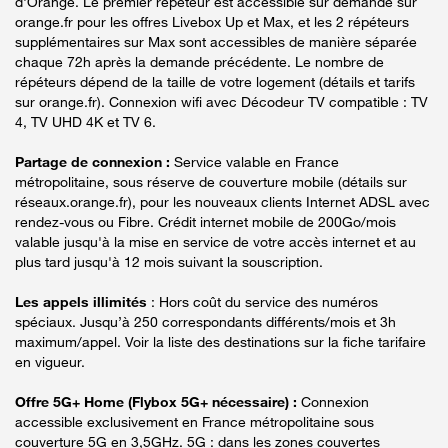
d'Orange. Le premier répéteur est accessible sur demande sur
orange.fr pour les offres Livebox Up et Max, et les 2 répéteurs
supplémentaires sur Max sont accessibles de manière séparée
chaque 72h après la demande précédente. Le nombre de
répéteurs dépend de la taille de votre logement (détails et tarifs
sur orange.fr). Connexion wifi avec Décodeur TV compatible : TV
4, TV UHD 4K et TV 6.
Partage de connexion :
Service valable en France
métropolitaine, sous réserve de couverture mobile (détails sur
réseaux.orange.fr), pour les nouveaux clients Internet ADSL avec
rendez-vous ou Fibre. Crédit internet mobile de 200Go/mois
valable jusqu'à la mise en service de votre accès internet et au
plus tard jusqu'à 12 mois suivant la souscription.
Les appels illimités
: Hors coût du service des numéros
spéciaux. Jusqu’à 250 correspondants différents/mois et 3h
maximum/appel. Voir la liste des destinations sur la fiche tarifaire
en vigueur.
Offre 5G+ Home (Flybox 5G+ nécessaire) :
Connexion
accessible exclusivement en France métropolitaine sous
couverture 5G en 3,5GHz. 5G : dans les zones couvertes