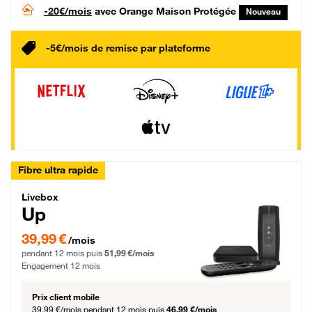
-20€/mois
avec Orange Maison Protégée
Nouveau
-5€/mois de remise par plateforme
Fibre ultra rapide
Livebox Up Fibre
Livebox
Up
39,99 € par mois pendant 12 mois puis 51,99 € par mois, Engagement 12 moi
39,99 €
/mois
pendant 12 mois puis
51,99 €/mois
Engagement 12 mois
Prix client mobile
39,99 €/mois
pendant 12 mois puis
46,99 €/mois