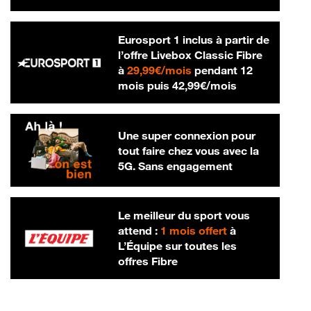
Eurosport 1 inclus à partir de
l’offre Livebox Classic Fibre
29,99 € par mois
à
29,99€/mois
pendant 12
42,99 € par m
mois puis
42,99€/mois
Une super connexion pour
tout faire chez vous avec la
5G. Sans engagement
Le meilleur du sport vous
attend :
1 mois offert
à
L’Équipe sur toutes les
offres Fibre