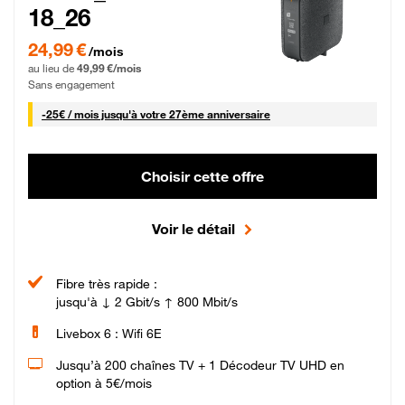
18_26
24,99 € par mois pendant 0 mois puis 49,99 € par mois, Sans engagement
24,99 €
/mois
au lieu de
49,99 €/mois
Sans engagement
25 € par mois
-
25€ / mois
jusqu'à votre 27ème anniversaire
Choisir cette offre
Voir le détail
Fibre très rapide :
jusqu'à ↓ 2 Gbit/s ↑ 800 Mbit/s
Livebox 6 : Wifi 6E
Jusqu’à 200 chaînes TV + 1 Décodeur TV UHD en
option à 5€/mois