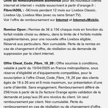
Offre de remboursement Bienvenue
pour les nouveaux clients
internet et internet + mobile souscrivant à partir d’orange.fr :
Fibre/ADSL :
-5€/mois pendant 12 mois sur Livebox Classic,
Livebox Up, Livebox Max (avec ou sans Smart TV).
Voir l'offre de remboursement sur
Internet
et
Internet+Mobile
.
Remise Open :
Remise de 3€ à 15€ chaque mois en fonction du
forfait mobile choisi ou détenu, dans la limite de 4 forfaits mobile
supplémentaires, pour une nouvelle offre Livebox éligible.
Réservé aux particuliers. Non cumulable. Perte de la remise en
cas de changement d'offre, de résiliation ou de demande de
suppression par le client internet.
Offre Cheat_Code_Fibre_18_26 :
Offre soumise à conditions,
valable à partir du 10/04/2025 en France métropolitaine, sous
réserve d’éligibilité et d’équipements compatibles, pour la
souscription à l’offre Cheat_Code_Fibre_18_26 par des clients
âgés de 18 à 26 ans et 6 mois maximum, sur présentation d’une
carte d’identité. Sans engagement. Remboursement différé de
25€/mois à partir de la 2e facture Orange après validation de la
demande et jusqu’aux 26 ans révolus du client. Un seul
remboursement par client. Non cumulable. Perte du
remboursement en cas de résiliation ou de changement d’offre.