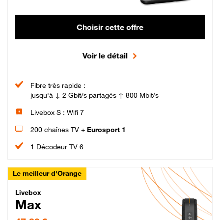
Choisir cette offre
Voir le détail
Fibre très rapide :
jusqu'à ↓ 2 Gbit/s partagés ↑ 800 Mbit/s
Livebox S : Wifi 7
200 chaînes TV +
Eurosport 1
1 Décodeur TV 6
Le meilleur d'Orange
Livebox Max Fibre
Livebox
Max
47,99 € par mois pendant 12 mois puis 57,99 € par mois, Engagement 12 moi