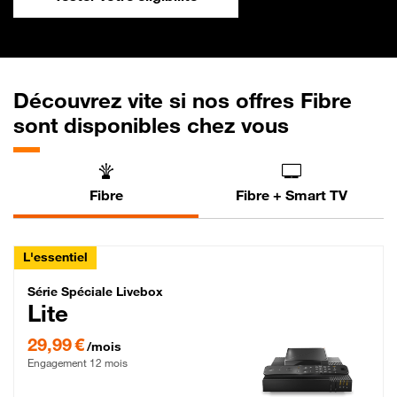
Découvrez vite si nos offres Fibre
sont disponibles chez vous
Fibre
Fibre + Smart TV
L'essentiel
Série Spéciale Livebox Lite Fibre
Série Spéciale Livebox
Lite
29,99 € par mois , Engagement 12 mois
29,99 €
/mois
Engagement 12 mois