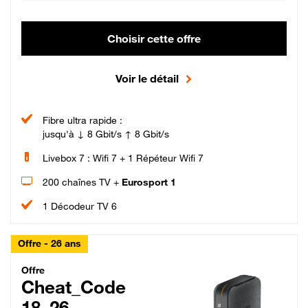
Choisir cette offre
Voir le détail
Fibre ultra rapide :
jusqu'à ↓ 8 Gbit/s ↑ 8 Gbit/s
Livebox 7 : Wifi 7 + 1 Répéteur Wifi 7
200 chaînes TV +
Eurosport 1
1 Décodeur TV 6
Offre - 26 ans
Cheat_Code Fibre_18_26
Offre
Cheat_Code
18_26