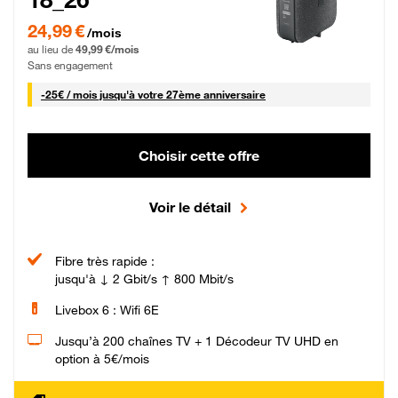
24,99 € par mois pendant 0 mois puis 49,99 € par mois, Sans engagement
24,99 €
/mois
au lieu de
49,99 €/mois
Sans engagement
25 € par mois
-
25€ / mois
jusqu'à votre 27ème anniversaire
Choisir cette offre
Voir le détail
Fibre très rapide :
jusqu'à ↓ 2 Gbit/s ↑ 800 Mbit/s
Livebox 6 : Wifi 6E
Jusqu’à 200 chaînes TV + 1 Décodeur TV UHD en
option à 5€/mois