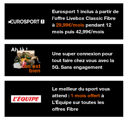
Eurosport 1 inclus à partir de
l’offre Livebox Classic Fibre
29,99 € par mois
à
29,99€/mois
pendant 12
42,99 € par m
mois puis
42,99€/mois
Une super connexion pour
tout faire chez vous avec la
5G. Sans engagement
Le meilleur du sport vous
attend :
1 mois offert
à
L’Équipe sur toutes les
offres Fibre