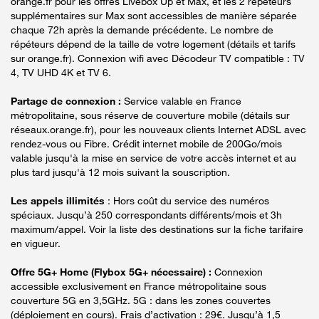
orange.fr pour les offres Livebox Up et Max, et les 2 répéteurs
supplémentaires sur Max sont accessibles de manière séparée
chaque 72h après la demande précédente. Le nombre de
répéteurs dépend de la taille de votre logement (détails et tarifs
sur orange.fr). Connexion wifi avec Décodeur TV compatible : TV
4, TV UHD 4K et TV 6.
Partage de connexion :
Service valable en France
métropolitaine, sous réserve de couverture mobile (détails sur
réseaux.orange.fr), pour les nouveaux clients Internet ADSL avec
rendez-vous ou Fibre. Crédit internet mobile de 200Go/mois
valable jusqu'à la mise en service de votre accès internet et au
plus tard jusqu'à 12 mois suivant la souscription.
Les appels illimités
: Hors coût du service des numéros
spéciaux. Jusqu’à 250 correspondants différents/mois et 3h
maximum/appel. Voir la liste des destinations sur la fiche tarifaire
en vigueur.
Offre 5G+ Home (Flybox 5G+ nécessaire) :
Connexion
accessible exclusivement en France métropolitaine sous
couverture 5G en 3,5GHz. 5G : dans les zones couvertes
(déploiement en cours). Frais d’activation : 29€. Jusqu’à 1,5