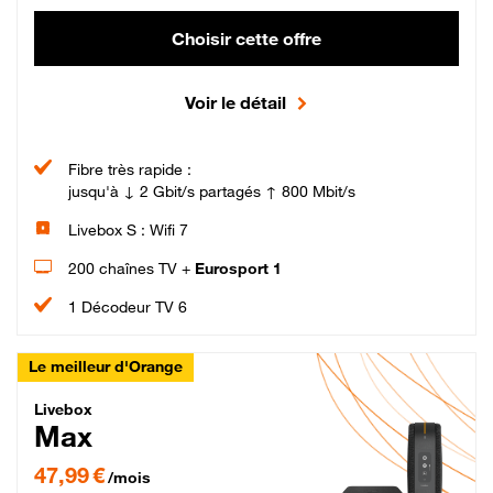
Choisir cette offre
Voir le détail
Fibre très rapide :
jusqu'à ↓ 2 Gbit/s partagés ↑ 800 Mbit/s
Livebox S : Wifi 7
200 chaînes TV +
Eurosport 1
1 Décodeur TV 6
Le meilleur d'Orange
Livebox Max Fibre
Livebox
Max
47,99 € par mois pendant 12 mois puis 57,99 € par mois, Engagement 12 moi
47,99 €
/mois