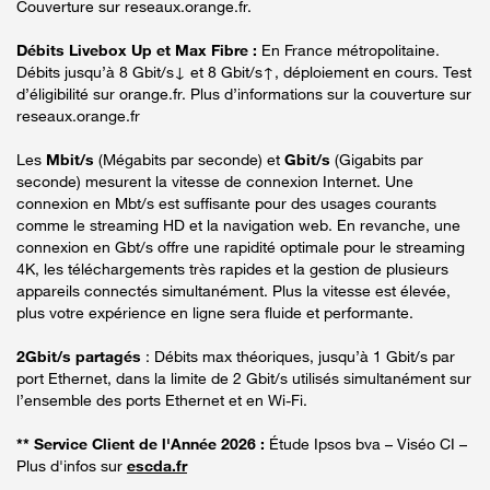
Couverture sur reseaux.orange.fr.
Débits Livebox Up et Max Fibre :
En France métropolitaine.
Débits jusqu’à 8 Gbit/s↓ et 8 Gbit/s↑, déploiement en cours. Test
d’éligibilité sur orange.fr. Plus d’informations sur la couverture sur
reseaux.orange.fr
Les
Mbit/s
(Mégabits par seconde) et
Gbit/s
(Gigabits par
seconde) mesurent la vitesse de connexion Internet. Une
connexion en Mbt/s est suffisante pour des usages courants
comme le streaming HD et la navigation web. En revanche, une
connexion en Gbt/s offre une rapidité optimale pour le streaming
4K, les téléchargements très rapides et la gestion de plusieurs
appareils connectés simultanément. Plus la vitesse est élevée,
plus votre expérience en ligne sera fluide et performante.
2Gbit/s partagés
: Débits max théoriques, jusqu’à 1 Gbit/s par
port Ethernet, dans la limite de 2 Gbit/s utilisés simultanément sur
l’ensemble des ports Ethernet et en Wi-Fi.
** Service Client de l'Année 2026 :
Étude Ipsos bva – Viséo CI –
Plus d'infos sur
escda.fr