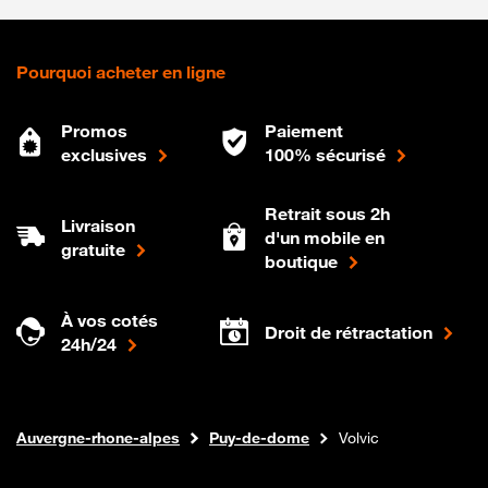
Pourquoi acheter en ligne
Promos
Paiement
exclusives
100% sécurisé
Retrait sous 2h
Livraison
d'un mobile en
gratuite
boutique
À vos cotés
Droit de rétractation
24h/24
Internet fibre
Boutique Orange
Auvergne-rhone-alpes
Puy-de-dome
Volvic