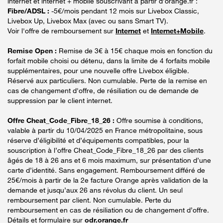
internet et internet + mobile souscrivant à partir d’orange.fr :
Fibre/ADSL :
-5€/mois pendant 12 mois sur Livebox Classic,
Livebox Up, Livebox Max (avec ou sans Smart TV).
Voir l'offre de remboursement sur
Internet
et
Internet+Mobile
.
Remise Open :
Remise de 3€ à 15€ chaque mois en fonction du
forfait mobile choisi ou détenu, dans la limite de 4 forfaits mobile
supplémentaires, pour une nouvelle offre Livebox éligible.
Réservé aux particuliers. Non cumulable. Perte de la remise en
cas de changement d'offre, de résiliation ou de demande de
suppression par le client internet.
Offre Cheat_Code_Fibre_18_26 :
Offre soumise à conditions,
valable à partir du 10/04/2025 en France métropolitaine, sous
réserve d’éligibilité et d’équipements compatibles, pour la
souscription à l’offre Cheat_Code_Fibre_18_26 par des clients
âgés de 18 à 26 ans et 6 mois maximum, sur présentation d’une
carte d’identité. Sans engagement. Remboursement différé de
25€/mois à partir de la 2e facture Orange après validation de la
demande et jusqu’aux 26 ans révolus du client. Un seul
remboursement par client. Non cumulable. Perte du
remboursement en cas de résiliation ou de changement d’offre.
Détails et formulaire sur
odr.orange.fr