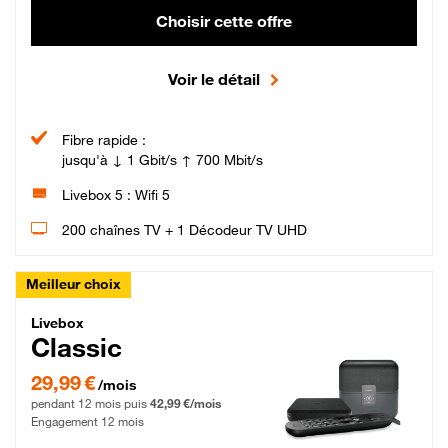
Choisir cette offre
Voir le détail
Fibre rapide :
jusqu'à ↓ 1 Gbit/s ↑ 700 Mbit/s
Livebox 5 : Wifi 5
200 chaînes TV + 1 Décodeur TV UHD
Meilleur choix
Livebox Classic Fibre
Livebox
Classic
29,99 € par mois pendant 12 mois puis 42,99 € par mois, Engagement 12 moi
29,99 €
/mois
pendant 12 mois puis
42,99 €/mois
Engagement 12 mois