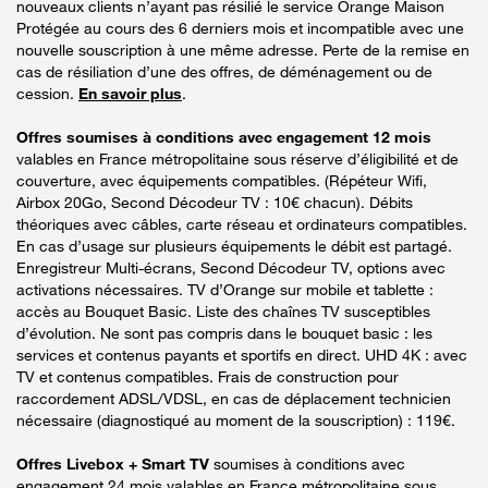
nouveaux clients n’ayant pas résilié le service Orange Maison
Protégée au cours des 6 derniers mois et incompatible avec une
nouvelle souscription à une même adresse. Perte de la remise en
cas de résiliation d’une des offres, de déménagement ou de
cession.
En savoir plus
.
Offres soumises à conditions avec engagement 12 mois
valables en France métropolitaine sous réserve d’éligibilité et de
couverture, avec équipements compatibles. (Répéteur Wifi,
Airbox 20Go, Second Décodeur TV : 10€ chacun). Débits
théoriques avec câbles, carte réseau et ordinateurs compatibles.
En cas d’usage sur plusieurs équipements le débit est partagé.
Enregistreur Multi-écrans, Second Décodeur TV, options avec
activations nécessaires. TV d’Orange sur mobile et tablette :
accès au Bouquet Basic. Liste des chaînes TV susceptibles
d’évolution. Ne sont pas compris dans le bouquet basic : les
services et contenus payants et sportifs en direct. UHD 4K : avec
TV et contenus compatibles. Frais de construction pour
raccordement ADSL/VDSL, en cas de déplacement technicien
nécessaire (diagnostiqué au moment de la souscription) : 119€.
Offres Livebox + Smart TV
soumises à conditions avec
engagement 24 mois valables en France métropolitaine sous