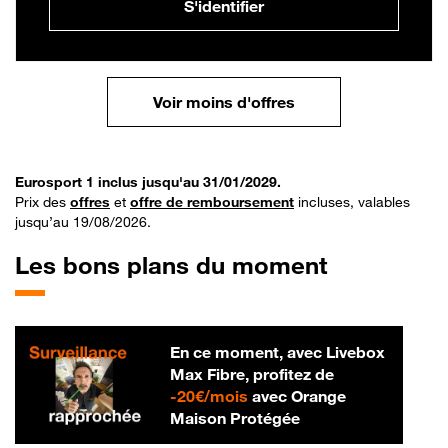
S'identifier
Voir moins d'offres
Eurosport 1 inclus jusqu'au 31/01/2029.
Prix des
offres
et
offre de remboursement
incluses, valables
jusqu’au 19/08/2026.
Les bons plans du moment
En ce moment, avec Livebox
Max Fibre, profitez de
20 € par mois
-
20€/mois
avec Orange
Maison Protégée