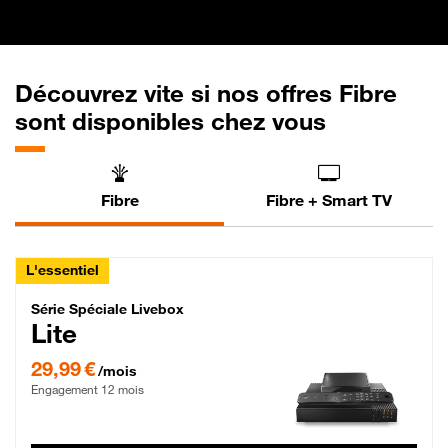
Découvrez vite si nos offres Fibre
sont disponibles chez vous
Fibre
Fibre + Smart TV
L'essentiel
Série Spéciale Livebox Lite Fibre
Série Spéciale Livebox
Lite
29,99 € par mois , Engagement 12 mois
29,99 €
/mois
Engagement 12 mois