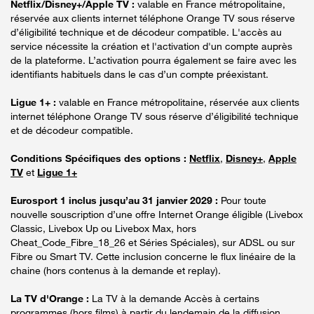
Netflix/Disney+/Apple TV :
valable en France métropolitaine,
réservée aux clients internet téléphone Orange TV sous réserve
d’éligibilité technique et de décodeur compatible. L'accès au
service nécessite la création et l'activation d'un compte auprès
de la plateforme. L’activation pourra également se faire avec les
identifiants habituels dans le cas d’un compte préexistant.
Ligue 1+ :
valable en France métropolitaine, réservée aux clients
internet téléphone Orange TV sous réserve d’éligibilité technique
et de décodeur compatible.
Conditions Spécifiques des options :
Netflix
,
Disney+
,
Apple
TV
et
Ligue 1+
Eurosport 1 inclus jusqu’au 31 janvier 2029 :
Pour toute
nouvelle souscription d’une offre Internet Orange éligible (Livebox
Classic, Livebox Up ou Livebox Max, hors
Cheat_Code_Fibre_18_26 et Séries Spéciales), sur ADSL ou sur
Fibre ou Smart TV. Cette inclusion concerne le flux linéaire de la
chaine (hors contenus à la demande et replay).
La TV d'Orange :
La TV à la demande Accès à certains
programmes (hors films) à partir du lendemain de la diffusion