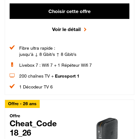
Choisir cette offre
Voir le détail
Fibre ultra rapide :
jusqu'à ↓ 8 Gbit/s ↑ 8 Gbit/s
Livebox 7 : Wifi 7 + 1 Répéteur Wifi 7
200 chaînes TV +
Eurosport 1
1 Décodeur TV 6
Offre - 26 ans
Cheat_Code Fibre_18_26
Offre
Cheat_Code
18_26