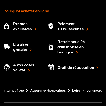
Pourquoi acheter en ligne
Promos
Paiement
exclusives
100% sécurisé
Retrait sous 2h
Livraison
d'un mobile en
gratuite
boutique
À vos cotés
Droit de rétractation
24h/24
Boutique Orange
Internet fibre
Auvergne-rhone-alpes
Loire
Lerigneux