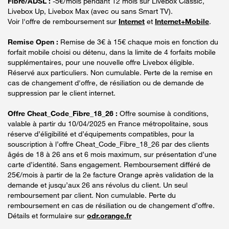
Fibre/ADSL :
-5€/mois pendant 12 mois sur Livebox Classic,
Livebox Up, Livebox Max (avec ou sans Smart TV).
Voir l'offre de remboursement sur
Internet
et
Internet+Mobile
.
Remise Open :
Remise de 3€ à 15€ chaque mois en fonction du
forfait mobile choisi ou détenu, dans la limite de 4 forfaits mobile
supplémentaires, pour une nouvelle offre Livebox éligible.
Réservé aux particuliers. Non cumulable. Perte de la remise en
cas de changement d'offre, de résiliation ou de demande de
suppression par le client internet.
Offre Cheat_Code_Fibre_18_26 :
Offre soumise à conditions,
valable à partir du 10/04/2025 en France métropolitaine, sous
réserve d’éligibilité et d’équipements compatibles, pour la
souscription à l’offre Cheat_Code_Fibre_18_26 par des clients
âgés de 18 à 26 ans et 6 mois maximum, sur présentation d’une
carte d’identité. Sans engagement. Remboursement différé de
25€/mois à partir de la 2e facture Orange après validation de la
demande et jusqu’aux 26 ans révolus du client. Un seul
remboursement par client. Non cumulable. Perte du
remboursement en cas de résiliation ou de changement d’offre.
Détails et formulaire sur
odr.orange.fr