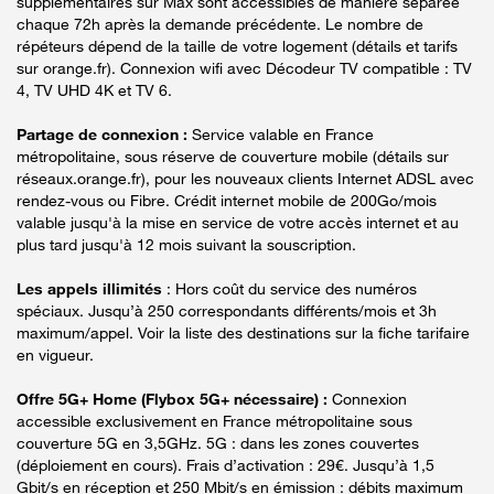
supplémentaires sur Max sont accessibles de manière séparée
chaque 72h après la demande précédente. Le nombre de
répéteurs dépend de la taille de votre logement (détails et tarifs
sur orange.fr). Connexion wifi avec Décodeur TV compatible : TV
4, TV UHD 4K et TV 6.
Partage de connexion :
Service valable en France
métropolitaine, sous réserve de couverture mobile (détails sur
réseaux.orange.fr), pour les nouveaux clients Internet ADSL avec
rendez-vous ou Fibre. Crédit internet mobile de 200Go/mois
valable jusqu'à la mise en service de votre accès internet et au
plus tard jusqu'à 12 mois suivant la souscription.
Les appels illimités
: Hors coût du service des numéros
spéciaux. Jusqu’à 250 correspondants différents/mois et 3h
maximum/appel. Voir la liste des destinations sur la fiche tarifaire
en vigueur.
Offre 5G+ Home (Flybox 5G+ nécessaire) :
Connexion
accessible exclusivement en France métropolitaine sous
couverture 5G en 3,5GHz. 5G : dans les zones couvertes
(déploiement en cours). Frais d’activation : 29€. Jusqu’à 1,5
Gbit/s en réception et 250 Mbit/s en émission : débits maximum