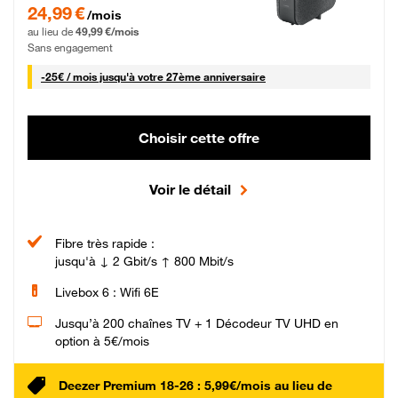
24,99 € par mois pendant 0 mois puis 49,99 € par mois, Sans engagement
24,99 €
/mois
au lieu de
49,99 €/mois
Sans engagement
25 € par mois
-
25€ / mois
jusqu'à votre 27ème anniversaire
Choisir cette offre
Voir le détail
Fibre très rapide :
jusqu'à ↓ 2 Gbit/s ↑ 800 Mbit/s
Livebox 6 : Wifi 6E
Jusqu’à 200 chaînes TV + 1 Décodeur TV UHD en
option à 5€/mois
Deezer Premium 18-26 : 5,99€/mois au lieu de