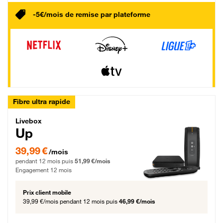
-5€/mois de remise par plateforme
Fibre ultra rapide
Livebox Up Fibre
Livebox
Up
39,99 € par mois pendant 12 mois puis 51,99 € par mois, Engagement 12 moi
39,99 €
/mois
pendant 12 mois puis
51,99 €/mois
Engagement 12 mois
Prix client mobile
39,99 €/mois
pendant 12 mois puis
46,99 €/mois