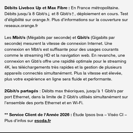
Débits Livebox Up et Max Fibre :
En France métropolitaine.
Débits jusqu’à 8 Gbit/s↓ et 8 Gbit/s↑, déploiement en cours. Test
d’éligibilité sur orange.fr. Plus d’informations sur la couverture sur
reseaux.orange.fr
Les
Mbit/s
(Mégabits par seconde) et
Gbit/s
(Gigabits par
seconde) mesurent la vitesse de connexion Internet. Une
connexion en Mbt/s est suffisante pour des usages courants
comme le streaming HD et la navigation web. En revanche, une
connexion en Gbt/s offre une rapidité optimale pour le streaming
4K, les téléchargements très rapides et la gestion de plusieurs
appareils connectés simultanément. Plus la vitesse est élevée,
plus votre expérience en ligne sera fluide et performante.
2Gbit/s partagés
: Débits max théoriques, jusqu’à 1 Gbit/s par
port Ethernet, dans la limite de 2 Gbit/s utilisés simultanément sur
l’ensemble des ports Ethernet et en Wi-Fi.
** Service Client de l'Année 2026 :
Étude Ipsos bva – Viséo CI –
Plus d'infos sur
escda.fr