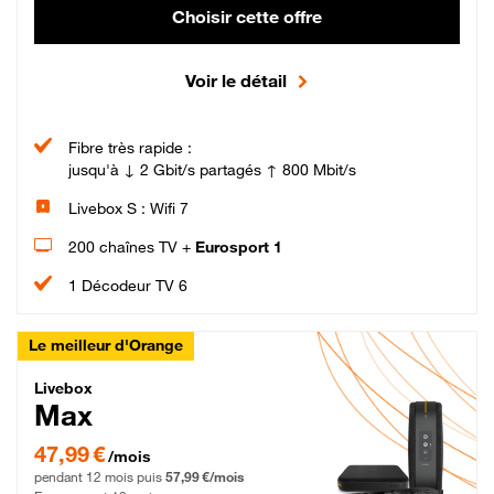
Choisir cette offre
Voir le détail
Fibre très rapide :
jusqu'à ↓ 2 Gbit/s partagés ↑ 800 Mbit/s
Livebox S : Wifi 7
200 chaînes TV +
Eurosport 1
1 Décodeur TV 6
Le meilleur d'Orange
Livebox Max Fibre
Livebox
Max
47,99 € par mois pendant 12 mois puis 57,99 € par mois, Engagement 12 moi
47,99 €
/mois
pendant 12 mois puis
57,99 €/mois