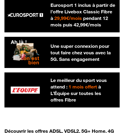
Eurosport 1 inclus à partir de
l’offre Livebox Classic Fibre
29,99 € par mois
à
29,99€/mois
pendant 12
42,99 € par m
mois puis
42,99€/mois
Une super connexion pour
tout faire chez vous avec la
5G. Sans engagement
Le meilleur du sport vous
attend :
1 mois offert
à
L’Équipe sur toutes les
offres Fibre
Découvrir les offres ADSL, VDSL2, 5G+ Home, 4G