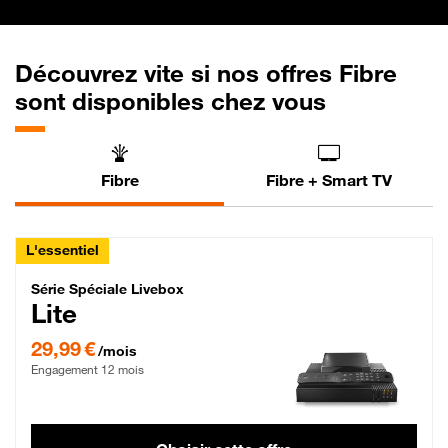
Découvrez vite si nos offres Fibre
sont disponibles chez vous
Fibre
Fibre + Smart TV
L'essentiel
Série Spéciale Livebox Lite Fibre
Série Spéciale Livebox
Lite
29,99 € par mois , Engagement 12 mois
29,99 €
/mois
Engagement 12 mois