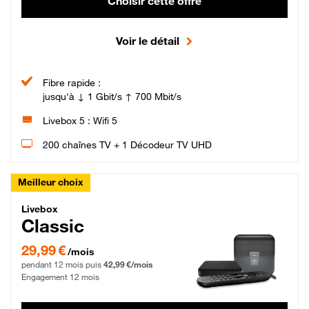
Choisir cette offre
Voir le détail
Fibre rapide :
jusqu'à ↓ 1 Gbit/s ↑ 700 Mbit/s
Livebox 5 : Wifi 5
200 chaînes TV + 1 Décodeur TV UHD
Meilleur choix
Livebox Classic Fibre
Livebox
Classic
29,99 € par mois pendant 12 mois puis 42,99 € par mois, Engagement 12 moi
29,99 €
/mois
pendant 12 mois puis
42,99 €/mois
Engagement 12 mois