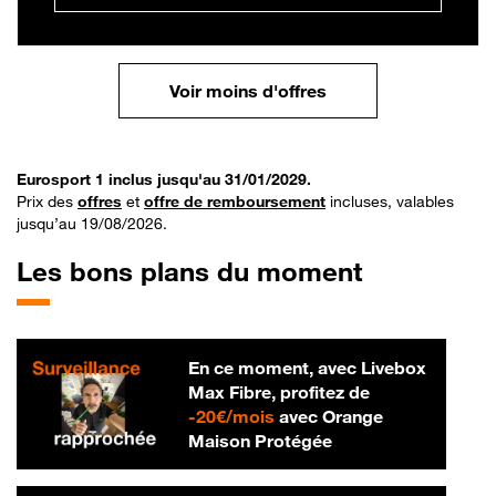
Voir moins d'offres
Eurosport 1 inclus jusqu'au 31/01/2029.
Prix des
offres
et
offre de remboursement
incluses, valables
jusqu’au 19/08/2026.
Les bons plans du moment
En ce moment, avec Livebox
Max Fibre, profitez de
20 € par mois
-
20€/mois
avec Orange
Maison Protégée