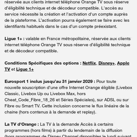
réservée aux clients internet téléphone Orange TV sous réserve
d’éligibilité technique et de décodeur compatible. L'accès au
service nécessite la création et l'activation d'un compte auprès
de la plateforme. L’activation pourra également se faire avec les
identifiants habituels dans le cas d’un compte préexistant.
Ligue 1+ :
valable en France métropolitaine, réservée aux clients
internet téléphone Orange TV sous réserve d’éligibilité technique
et de décodeur compatible.
Conditions Spécifiques des options :
Netflix
,
Disney+
,
Apple
TV
et
Ligue 1+
Eurosport 1 inclus jusqu’au 31 janvier 2029 :
Pour toute
nouvelle souscription d’une offre Internet Orange éligible (Livebox
Classic, Livebox Up ou Livebox Max, hors
Cheat_Code_Fibre_18_26 et Séries Spéciales), sur ADSL ou sur
Fibre ou Smart TV. Cette inclusion concerne le flux linéaire de la
chaine (hors contenus à la demande et replay).
La TV d'Orange :
La TV à la demande Accès à certains
programmes (hors films) à partir du lendemain de la diffusion
(hors programmes de Disney Channel disponibles le lundi suivant