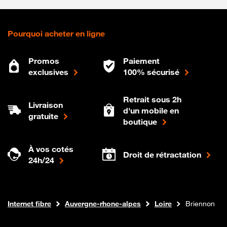
Pourquoi acheter en ligne
Promos
Paiement
exclusives
100% sécurisé
Retrait sous 2h
Livraison
d'un mobile en
gratuite
boutique
À vos cotés
Droit de rétractation
24h/24
Boutique Orange
Internet fibre
Auvergne-rhone-alpes
Loire
Briennon