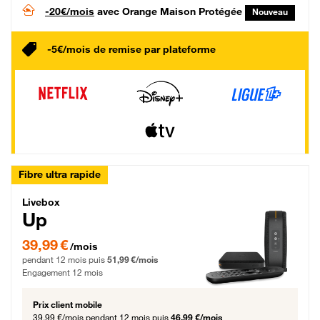
-20€/mois
avec Orange Maison Protégée
Nouveau
-5€/mois de remise par plateforme
Fibre ultra rapide
Livebox Up Fibre
Livebox
Up
39,99 € par mois pendant 12 mois puis 51,99 € par mois, Engagement 12 moi
39,99 €
/mois
pendant 12 mois puis
51,99 €/mois
Engagement 12 mois
Prix client mobile
39,99 €/mois
pendant 12 mois puis
46,99 €/mois