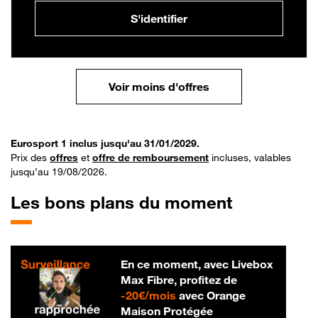
S'identifier
Voir moins d'offres
Eurosport 1 inclus jusqu'au 31/01/2029.
Prix des
offres
et
offre de remboursement
incluses, valables
jusqu’au 19/08/2026.
Les bons plans du moment
En ce moment, avec Livebox
Max Fibre, profitez de
20 € par mois
-
20€/mois
avec Orange
Maison Protégée