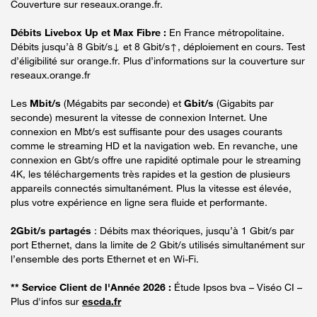
Couverture sur reseaux.orange.fr.
Débits Livebox Up et Max Fibre :
En France métropolitaine.
Débits jusqu’à 8 Gbit/s↓ et 8 Gbit/s↑, déploiement en cours. Test
d’éligibilité sur orange.fr. Plus d’informations sur la couverture sur
reseaux.orange.fr
Les
Mbit/s
(Mégabits par seconde) et
Gbit/s
(Gigabits par
seconde) mesurent la vitesse de connexion Internet. Une
connexion en Mbt/s est suffisante pour des usages courants
comme le streaming HD et la navigation web. En revanche, une
connexion en Gbt/s offre une rapidité optimale pour le streaming
4K, les téléchargements très rapides et la gestion de plusieurs
appareils connectés simultanément. Plus la vitesse est élevée,
plus votre expérience en ligne sera fluide et performante.
2Gbit/s partagés
: Débits max théoriques, jusqu’à 1 Gbit/s par
port Ethernet, dans la limite de 2 Gbit/s utilisés simultanément sur
l’ensemble des ports Ethernet et en Wi-Fi.
** Service Client de l'Année 2026 :
Étude Ipsos bva – Viséo CI –
Plus d'infos sur
escda.fr