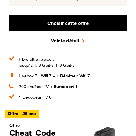
Choisir cette offre
Voir le détail
Fibre ultra rapide :
jusqu'à ↓ 8 Gbit/s ↑ 8 Gbit/s
Livebox 7 : Wifi 7 + 1 Répéteur Wifi 7
200 chaînes TV +
Eurosport 1
1 Décodeur TV 6
Offre - 26 ans
Cheat_Code Fibre_18_26
Offre
Cheat_Code