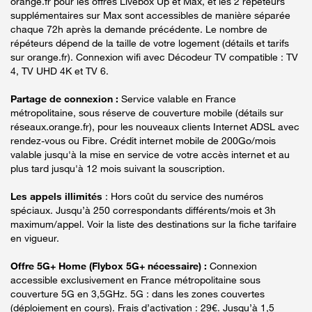
orange.fr pour les offres Livebox Up et Max, et les 2 répéteurs
supplémentaires sur Max sont accessibles de manière séparée
chaque 72h après la demande précédente. Le nombre de
répéteurs dépend de la taille de votre logement (détails et tarifs
sur orange.fr). Connexion wifi avec Décodeur TV compatible : TV
4, TV UHD 4K et TV 6.
Partage de connexion :
Service valable en France
métropolitaine, sous réserve de couverture mobile (détails sur
réseaux.orange.fr), pour les nouveaux clients Internet ADSL avec
rendez-vous ou Fibre. Crédit internet mobile de 200Go/mois
valable jusqu'à la mise en service de votre accès internet et au
plus tard jusqu'à 12 mois suivant la souscription.
Les appels illimités
: Hors coût du service des numéros
spéciaux. Jusqu’à 250 correspondants différents/mois et 3h
maximum/appel. Voir la liste des destinations sur la fiche tarifaire
en vigueur.
Offre 5G+ Home (Flybox 5G+ nécessaire) :
Connexion
accessible exclusivement en France métropolitaine sous
couverture 5G en 3,5GHz. 5G : dans les zones couvertes
(déploiement en cours). Frais d’activation : 29€. Jusqu’à 1,5