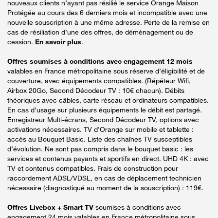
nouveaux clients n’ayant pas résilié le service Orange Maison
Protégée au cours des 6 derniers mois et incompatible avec une
nouvelle souscription à une même adresse. Perte de la remise en
cas de résiliation d’une des offres, de déménagement ou de
cession.
En savoir plus
.
Offres soumises à conditions avec engagement 12 mois
valables en France métropolitaine sous réserve d’éligibilité et de
couverture, avec équipements compatibles. (Répéteur Wifi,
Airbox 20Go, Second Décodeur TV : 10€ chacun). Débits
théoriques avec câbles, carte réseau et ordinateurs compatibles.
En cas d’usage sur plusieurs équipements le débit est partagé.
Enregistreur Multi-écrans, Second Décodeur TV, options avec
activations nécessaires. TV d’Orange sur mobile et tablette :
accès au Bouquet Basic. Liste des chaînes TV susceptibles
d’évolution. Ne sont pas compris dans le bouquet basic : les
services et contenus payants et sportifs en direct. UHD 4K : avec
TV et contenus compatibles. Frais de construction pour
raccordement ADSL/VDSL, en cas de déplacement technicien
nécessaire (diagnostiqué au moment de la souscription) : 119€.
Offres Livebox + Smart TV
soumises à conditions avec
engagement 24 mois valables en France métropolitaine sous