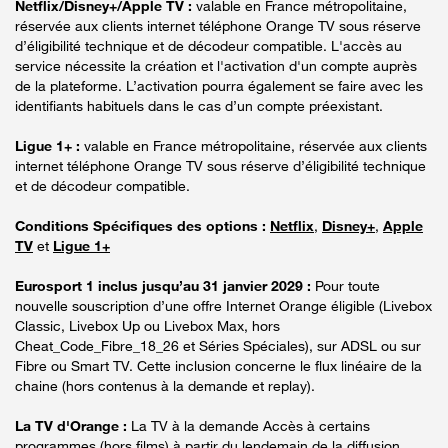
Netflix/Disney+/Apple TV :
valable en France métropolitaine,
réservée aux clients internet téléphone Orange TV sous réserve
d’éligibilité technique et de décodeur compatible. L'accès au
service nécessite la création et l'activation d'un compte auprès
de la plateforme. L’activation pourra également se faire avec les
identifiants habituels dans le cas d’un compte préexistant.
Ligue 1+ :
valable en France métropolitaine, réservée aux clients
internet téléphone Orange TV sous réserve d’éligibilité technique
et de décodeur compatible.
Conditions Spécifiques des options :
Netflix
,
Disney+
,
Apple
TV
et
Ligue 1+
Eurosport 1 inclus jusqu’au 31 janvier 2029 :
Pour toute
nouvelle souscription d’une offre Internet Orange éligible (Livebox
Classic, Livebox Up ou Livebox Max, hors
Cheat_Code_Fibre_18_26 et Séries Spéciales), sur ADSL ou sur
Fibre ou Smart TV. Cette inclusion concerne le flux linéaire de la
chaine (hors contenus à la demande et replay).
La TV d'Orange :
La TV à la demande Accès à certains
programmes (hors films) à partir du lendemain de la diffusion