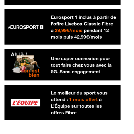
Eurosport 1 inclus à partir de
l’offre Livebox Classic Fibre
29,99 € par mois
à
29,99€/mois
pendant 12
42,99 € par m
mois puis
42,99€/mois
Une super connexion pour
tout faire chez vous avec la
5G. Sans engagement
Le meilleur du sport vous
attend :
1 mois offert
à
L’Équipe sur toutes les
offres Fibre