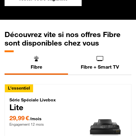
Découvrez vite si nos offres Fibre
sont disponibles chez vous
Fibre
Fibre + Smart TV
L'essentiel
Série Spéciale Livebox Lite Fibre
Série Spéciale Livebox
Lite
29,99 € par mois , Engagement 12 mois
29,99 €
/mois
Engagement 12 mois