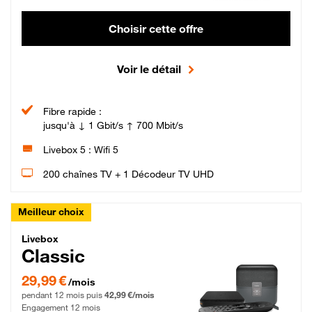
Choisir cette offre
Voir le détail
Fibre rapide :
jusqu'à ↓ 1 Gbit/s ↑ 700 Mbit/s
Livebox 5 : Wifi 5
200 chaînes TV + 1 Décodeur TV UHD
Meilleur choix
Livebox Classic Fibre
Livebox
Classic
29,99 € par mois pendant 12 mois puis 42,99 € par mois, Engagement 12 moi
29,99 €
/mois
pendant 12 mois puis
42,99 €/mois
Engagement 12 mois