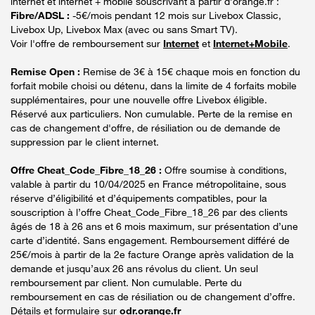
internet et internet + mobile souscrivant à partir d’orange.fr :
Fibre/ADSL :
-5€/mois pendant 12 mois sur Livebox Classic,
Livebox Up, Livebox Max (avec ou sans Smart TV).
Voir l'offre de remboursement sur
Internet
et
Internet+Mobile
.
Remise Open :
Remise de 3€ à 15€ chaque mois en fonction du
forfait mobile choisi ou détenu, dans la limite de 4 forfaits mobile
supplémentaires, pour une nouvelle offre Livebox éligible.
Réservé aux particuliers. Non cumulable. Perte de la remise en
cas de changement d'offre, de résiliation ou de demande de
suppression par le client internet.
Offre Cheat_Code_Fibre_18_26 :
Offre soumise à conditions,
valable à partir du 10/04/2025 en France métropolitaine, sous
réserve d’éligibilité et d’équipements compatibles, pour la
souscription à l’offre Cheat_Code_Fibre_18_26 par des clients
âgés de 18 à 26 ans et 6 mois maximum, sur présentation d’une
carte d’identité. Sans engagement. Remboursement différé de
25€/mois à partir de la 2e facture Orange après validation de la
demande et jusqu’aux 26 ans révolus du client. Un seul
remboursement par client. Non cumulable. Perte du
remboursement en cas de résiliation ou de changement d’offre.
Détails et formulaire sur
odr.orange.fr