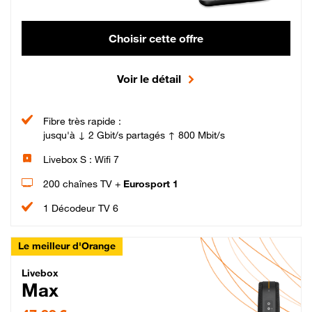
Choisir cette offre
Voir le détail
Fibre très rapide :
jusqu'à ↓ 2 Gbit/s partagés ↑ 800 Mbit/s
Livebox S : Wifi 7
200 chaînes TV +
Eurosport 1
1 Décodeur TV 6
Le meilleur d'Orange
Livebox Max Fibre
Livebox
Max
47,99 € par mois pendant 12 mois puis 57,99 € par mois, Engagement 12 moi