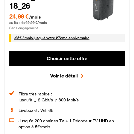
18_26
24,99 € par mois pendant 0 mois puis 49,99 € par mois, Sans engagement
24,99 €
/mois
au lieu de
49,99 €/mois
Sans engagement
25 € par mois
-
25€ / mois
jusqu'à votre 27ème anniversaire
Choisir cette offre
Voir le détail
Fibre très rapide :
jusqu'à ↓ 2 Gbit/s ↑ 800 Mbit/s
Livebox 6 : Wifi 6E
Jusqu’à 200 chaînes TV + 1 Décodeur TV UHD en
option à 5€/mois