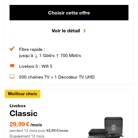
Choisir cette offre
Voir le détail
Fibre rapide :
jusqu'à ↓ 1 Gbit/s ↑ 700 Mbit/s
Livebox 5 : Wifi 5
200 chaînes TV + 1 Décodeur TV UHD
Meilleur choix
Livebox Classic Fibre
Livebox
Classic
29,99 € par mois pendant 12 mois puis 42,99 € par mois, Engagement 12 moi
29,99 €
/mois
pendant 12 mois puis
42,99 €/mois
Engagement 12 mois