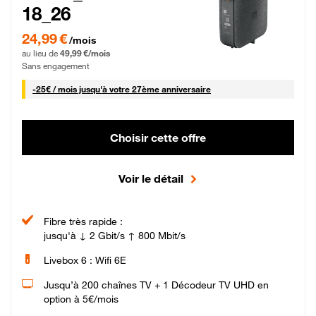
18_26
24,99 € par mois pendant 0 mois puis 49,99 € par mois, Sans engagement
24,99 €
/mois
au lieu de
49,99 €/mois
Sans engagement
25 € par mois
-
25€ / mois
jusqu'à votre 27ème anniversaire
Choisir cette offre
Voir le détail
Fibre très rapide :
jusqu'à ↓ 2 Gbit/s ↑ 800 Mbit/s
Livebox 6 : Wifi 6E
Jusqu’à 200 chaînes TV + 1 Décodeur TV UHD en
option à 5€/mois