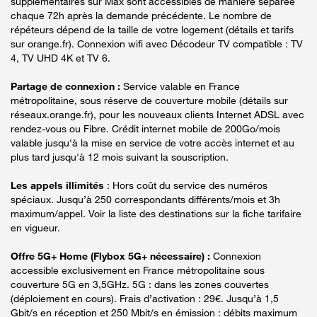
supplémentaires sur Max sont accessibles de manière séparée
chaque 72h après la demande précédente. Le nombre de
répéteurs dépend de la taille de votre logement (détails et tarifs
sur orange.fr). Connexion wifi avec Décodeur TV compatible : TV
4, TV UHD 4K et TV 6.
Partage de connexion :
Service valable en France
métropolitaine, sous réserve de couverture mobile (détails sur
réseaux.orange.fr), pour les nouveaux clients Internet ADSL avec
rendez-vous ou Fibre. Crédit internet mobile de 200Go/mois
valable jusqu'à la mise en service de votre accès internet et au
plus tard jusqu'à 12 mois suivant la souscription.
Les appels illimités
: Hors coût du service des numéros
spéciaux. Jusqu’à 250 correspondants différents/mois et 3h
maximum/appel. Voir la liste des destinations sur la fiche tarifaire
en vigueur.
Offre 5G+ Home (Flybox 5G+ nécessaire) :
Connexion
accessible exclusivement en France métropolitaine sous
couverture 5G en 3,5GHz. 5G : dans les zones couvertes
(déploiement en cours). Frais d’activation : 29€. Jusqu’à 1,5
Gbit/s en réception et 250 Mbit/s en émission : débits maximum