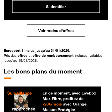
S'identifier
Voir moins d'offres
Eurosport 1 inclus jusqu'au 31/01/2029.
Prix des
offres
et
offre de remboursement
incluses, valables
jusqu’au 19/08/2026.
Les bons plans du moment
En ce moment, avec Livebox
Max Fibre, profitez de
20 € par mois
-
20€/mois
avec Orange
Maison Protégée