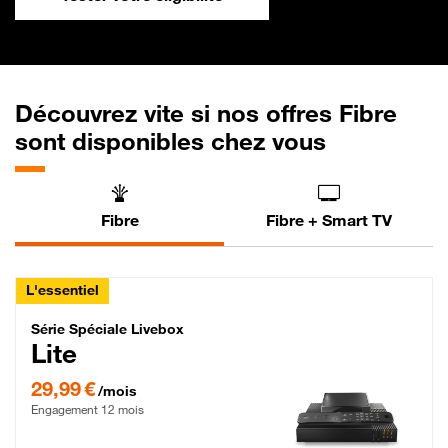
Découvrez vite si nos offres Fibre
sont disponibles chez vous
Fibre
Fibre + Smart TV
L'essentiel
Série Spéciale Livebox Lite Fibre
Série Spéciale Livebox
Lite
29,99 € par mois , Engagement 12 mois
29,99 €
/mois
Engagement 12 mois