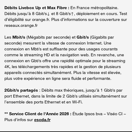
Débits Livebox Up et Max Fibre :
En France métropolitaine.
Débits jusqu’à 8 Gbit/s↓ et 8 Gbit/s↑, déploiement en cours. Test
d’éligibilité sur orange.fr. Plus d’informations sur la couverture sur
reseaux.orange.fr
Les
Mbit/s
(Mégabits par seconde) et
Gbit/s
(Gigabits par
seconde) mesurent la vitesse de connexion Internet. Une
connexion en Mbt/s est suffisante pour des usages courants
comme le streaming HD et la navigation web. En revanche, une
connexion en Gbt/s offre une rapidité optimale pour le streaming
4K, les téléchargements très rapides et la gestion de plusieurs
appareils connectés simultanément. Plus la vitesse est élevée,
plus votre expérience en ligne sera fluide et performante.
2Gbit/s partagés
: Débits max théoriques, jusqu’à 1 Gbit/s par
port Ethernet, dans la limite de 2 Gbit/s utilisés simultanément sur
l’ensemble des ports Ethernet et en Wi-Fi.
** Service Client de l'Année 2026 :
Étude Ipsos bva – Viséo CI –
Plus d'infos sur
escda.fr