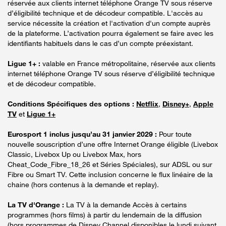
réservée aux clients internet téléphone Orange TV sous réserve
d’éligibilité technique et de décodeur compatible. L'accès au
service nécessite la création et l'activation d'un compte auprès
de la plateforme. L’activation pourra également se faire avec les
identifiants habituels dans le cas d’un compte préexistant.
Ligue 1+ :
valable en France métropolitaine, réservée aux clients
internet téléphone Orange TV sous réserve d’éligibilité technique
et de décodeur compatible.
Conditions Spécifiques des options :
Netflix
,
Disney+
,
Apple
TV
et
Ligue 1+
Eurosport 1 inclus jusqu’au 31 janvier 2029 :
Pour toute
nouvelle souscription d’une offre Internet Orange éligible (Livebox
Classic, Livebox Up ou Livebox Max, hors
Cheat_Code_Fibre_18_26 et Séries Spéciales), sur ADSL ou sur
Fibre ou Smart TV. Cette inclusion concerne le flux linéaire de la
chaine (hors contenus à la demande et replay).
La TV d'Orange :
La TV à la demande Accès à certains
programmes (hors films) à partir du lendemain de la diffusion
(hors programmes de Disney Channel disponibles le lundi suivant