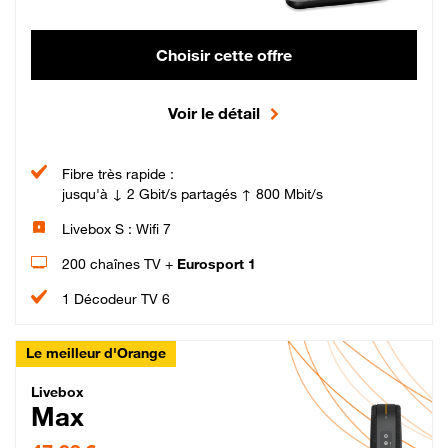
Choisir cette offre
Voir le détail
Fibre très rapide :
jusqu'à ↓ 2 Gbit/s partagés ↑ 800 Mbit/s
Livebox S : Wifi 7
200 chaînes TV +
Eurosport 1
1 Décodeur TV 6
Le meilleur d'Orange
Livebox Max Fibre
Livebox
Max
47,99 € par mois pendant 12 mois puis 57,99 € par mois, Engagement 12 moi