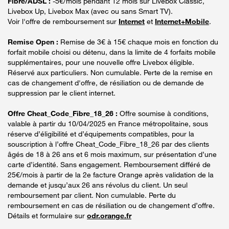
Fibre/ADSL :
-5€/mois pendant 12 mois sur Livebox Classic,
Livebox Up, Livebox Max (avec ou sans Smart TV).
Voir l'offre de remboursement sur
Internet
et
Internet+Mobile
.
Remise Open :
Remise de 3€ à 15€ chaque mois en fonction du
forfait mobile choisi ou détenu, dans la limite de 4 forfaits mobile
supplémentaires, pour une nouvelle offre Livebox éligible.
Réservé aux particuliers. Non cumulable. Perte de la remise en
cas de changement d'offre, de résiliation ou de demande de
suppression par le client internet.
Offre Cheat_Code_Fibre_18_26 :
Offre soumise à conditions,
valable à partir du 10/04/2025 en France métropolitaine, sous
réserve d’éligibilité et d’équipements compatibles, pour la
souscription à l’offre Cheat_Code_Fibre_18_26 par des clients
âgés de 18 à 26 ans et 6 mois maximum, sur présentation d’une
carte d’identité. Sans engagement. Remboursement différé de
25€/mois à partir de la 2e facture Orange après validation de la
demande et jusqu’aux 26 ans révolus du client. Un seul
remboursement par client. Non cumulable. Perte du
remboursement en cas de résiliation ou de changement d’offre.
Détails et formulaire sur
odr.orange.fr