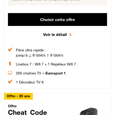
Choisir cette offre
Voir le détail
Fibre ultra rapide :
jusqu'à ↓ 8 Gbit/s ↑ 8 Gbit/s
Livebox 7 : Wifi 7 + 1 Répéteur Wifi 7
200 chaînes TV +
Eurosport 1
1 Décodeur TV 6
Offre - 26 ans
Cheat_Code Fibre_18_26
Offre
Cheat_Code