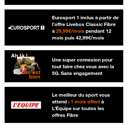
Eurosport 1 inclus à partir de
l’offre Livebox Classic Fibre
29,99 € par mois
à
29,99€/mois
pendant 12
42,99 € par m
mois puis
42,99€/mois
Une super connexion pour
tout faire chez vous avec la
5G. Sans engagement
Le meilleur du sport vous
attend :
1 mois offert
à
L’Équipe sur toutes les
offres Fibre