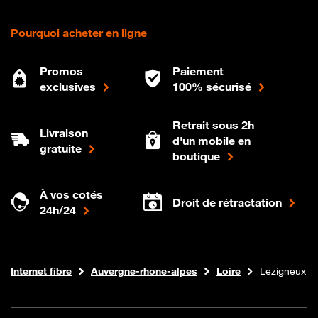
Pourquoi acheter en ligne
Promos
Paiement
exclusives
100% sécurisé
Retrait sous 2h
Livraison
d'un mobile en
gratuite
boutique
À vos cotés
Droit de rétractation
24h/24
Boutique Orange
Internet fibre
Auvergne-rhone-alpes
Loire
Lezigneux