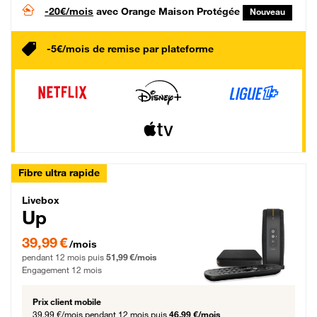
-20€/mois
avec Orange Maison Protégée
Nouveau
-5€/mois de remise par plateforme
Fibre ultra rapide
Livebox Up Fibre
Livebox
Up
39,99 € par mois pendant 12 mois puis 51,99 € par mois, Engagement 12 moi
39,99 €
/mois
pendant 12 mois puis
51,99 €/mois
Engagement 12 mois
Prix client mobile
39,99 €/mois
pendant 12 mois puis
46,99 €/mois