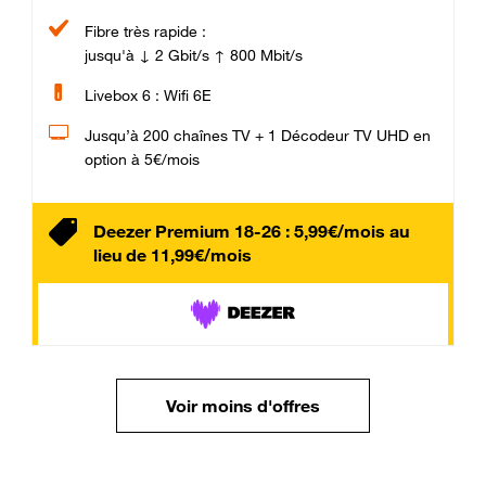
Fibre très rapide :
jusqu'à ↓ 2 Gbit/s ↑ 800 Mbit/s
Livebox 6 : Wifi 6E
Jusqu’à 200 chaînes TV + 1 Décodeur TV UHD en
option à 5€/mois
Deezer Premium 18-26 : 5,99€/mois au
lieu de 11,99€/mois
Voir moins d'offres