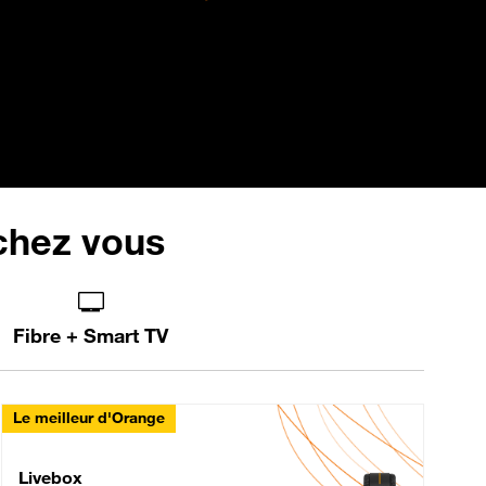
 chez vous
Fibre + Smart TV
Le meilleur d'Orange
Livebox Max Fibre
Livebox