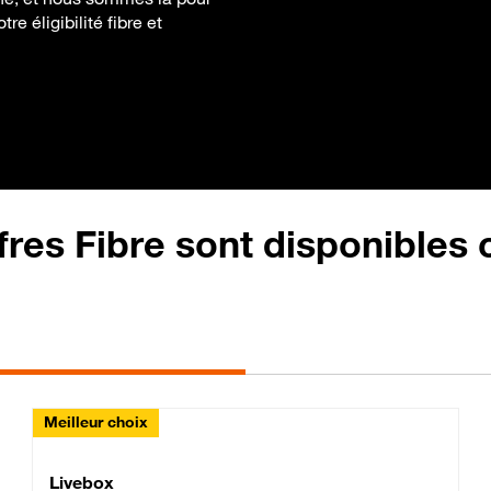
e éligibilité fibre et
fres Fibre sont disponibles
Meilleur choix
Lite Fibre
Livebox Classic Fibre
Livebox