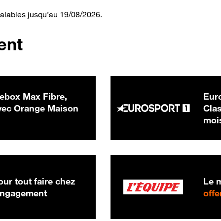
valables jusqu’au 19/08/2026.
ent
ebox Max Fibre,
Euro
 € par mois
ec Orange Maison
Clas
moi
ur tout faire chez
Le m
 engagement
offe