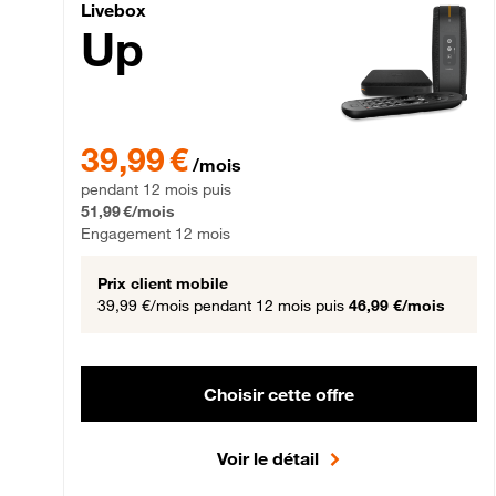
Livebox Up Fibre
Livebox
Up
39,99 € par mois pendant 12 mois puis 51,99 € par mois,
39,99 €
/mois
pendant 12 mois puis
51,99 €/mois
Engagement 12 mois
Prix client mobile
39,99 €/mois
pendant 12 mois puis
46,99 €/mois
Choisir cette offre
Voir le détail