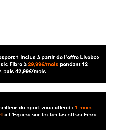
sport 1 inclus à partir de l’offre Livebox
29,99 € par mois
sic Fibre à
29,99€/mois
pendant 12
42,99 € par mois
s puis
42,99€/mois
eilleur du sport vous attend :
1 mois
rt
à L’Équipe sur toutes les offres Fibre