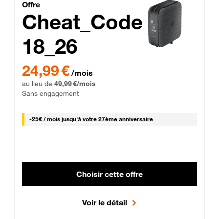
Cheat_Code Fibre_18_26
Offre
Cheat_Code
18_26
 Engagement 12 mois
24,99 € par mois pendant 0 mois puis 49,99 € par mois, Sans 
24,99 €
/mois
au lieu de
49,99 €/mois
Sans engagement
25 € par mois
-
25€ / mois
jusqu'à votre 27ème anniversaire
Choisir cette offre
Voir le détail