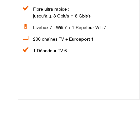
Fibre ultra rapide :
jusqu'à ↓ 8 Gbit/s ↑ 8 Gbit/s
Livebox 7 : Wifi 7 + 1 Répéteur Wifi 7
200 chaînes TV +
Eurosport 1
1 Décodeur TV 6