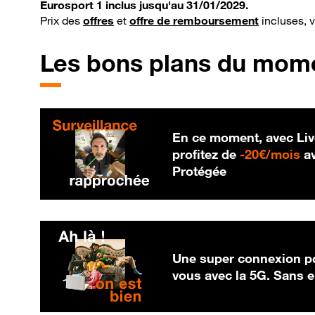
Eurosport 1 inclus jusqu'au 31/01/2029.
Prix des
offres
et
offre de remboursement
incluses, 
Les bons plans du mom
En ce moment, avec Liv
20
profitez de
-
20€/mois
av
Protégée
Une super connexion po
vous avec la 5G. Sans