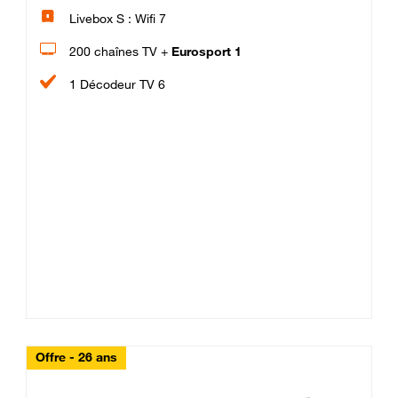
Livebox S : Wifi 7
200 chaînes TV +
Eurosport 1
1 Décodeur TV 6
Offre - 26 ans