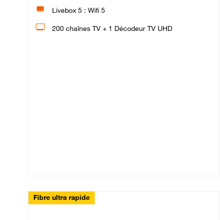
Livebox 5 : Wifi 5
200 chaînes TV + 1 Décodeur TV UHD
Fibre ultra rapide