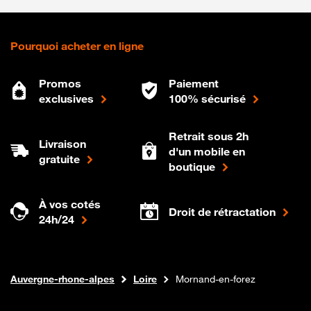
Pourquoi acheter en ligne
Promos
Paiement
exclusives
100% sécurisé
Retrait sous 2h
Livraison
d'un mobile en
gratuite
boutique
À vos cotés
Droit de rétractation
24h/24
Internet fibre
Boutique Orange
Auvergne-rhone-alpes
Loire
Mornand-en-forez