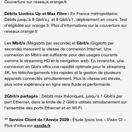
Couverture sur reseaux.orange.fr.
Débits Livebox Up et Max Fibre :
En France métropolitaine.
Débits jusqu’à 8 Gbit/s↓ et 8 Gbit/s↑, déploiement en cours. Test
d’éligibilité sur orange.fr. Plus d’informations sur la couverture sur
reseaux.orange.fr
Les
Mbit/s
(Mégabits par seconde) et
Gbit/s
(Gigabits par
seconde) mesurent la vitesse de connexion Internet. Une
connexion en Mbt/s est suffisante pour des usages courants
comme le streaming HD et la navigation web. En revanche, une
connexion en Gbt/s offre une rapidité optimale pour le streaming
4K, les téléchargements très rapides et la gestion de plusieurs
appareils connectés simultanément. Plus la vitesse est élevée,
plus votre expérience en ligne sera fluide et performante.
2Gbit/s partagés
: Débits max théoriques, jusqu’à 1 Gbit/s par
port Ethernet, dans la limite de 2 Gbit/s utilisés simultanément sur
l’ensemble des ports Ethernet et en Wi-Fi.
** Service Client de l'Année 2026 :
Étude Ipsos bva – Viséo CI –
Plus d'infos sur
escda.fr