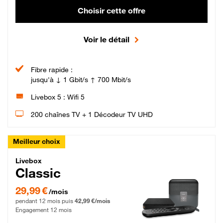
Choisir cette offre
Voir le détail
Fibre rapide :
jusqu'à ↓ 1 Gbit/s ↑ 700 Mbit/s
Livebox 5 : Wifi 5
200 chaînes TV + 1 Décodeur TV UHD
Meilleur choix
Livebox Classic Fibre
Livebox
Classic
29,99 € par mois pendant 12 mois puis 42,99 € par mois, Engagement 12 moi
29,99 €
/mois
pendant 12 mois puis
42,99 €/mois
Engagement 12 mois