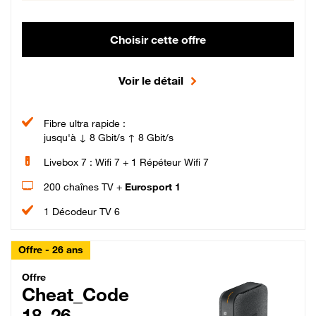
Choisir cette offre
Voir le détail
Fibre ultra rapide :
jusqu'à ↓ 8 Gbit/s ↑ 8 Gbit/s
Livebox 7 : Wifi 7 + 1 Répéteur Wifi 7
200 chaînes TV +
Eurosport 1
1 Décodeur TV 6
Offre - 26 ans
Cheat_Code Fibre_18_26
Offre
Cheat_Code
18_26