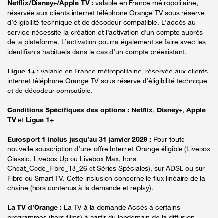
Netflix/Disney+/Apple TV :
valable en France métropolitaine,
réservée aux clients internet téléphone Orange TV sous réserve
d’éligibilité technique et de décodeur compatible. L'accès au
service nécessite la création et l'activation d'un compte auprès
de la plateforme. L’activation pourra également se faire avec les
identifiants habituels dans le cas d’un compte préexistant.
Ligue 1+ :
valable en France métropolitaine, réservée aux clients
internet téléphone Orange TV sous réserve d’éligibilité technique
et de décodeur compatible.
Conditions Spécifiques des options :
Netflix
,
Disney+
,
Apple
TV
et
Ligue 1+
Eurosport 1 inclus jusqu’au 31 janvier 2029 :
Pour toute
nouvelle souscription d’une offre Internet Orange éligible (Livebox
Classic, Livebox Up ou Livebox Max, hors
Cheat_Code_Fibre_18_26 et Séries Spéciales), sur ADSL ou sur
Fibre ou Smart TV. Cette inclusion concerne le flux linéaire de la
chaine (hors contenus à la demande et replay).
La TV d'Orange :
La TV à la demande Accès à certains
programmes (hors films) à partir du lendemain de la diffusion