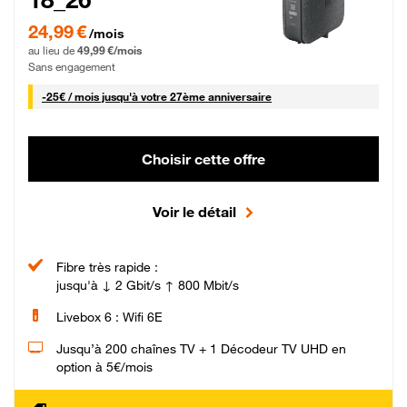
24,99 € par mois pendant 0 mois puis 49,99 € par mois, Sans engagement
24,99 €
/mois
au lieu de
49,99 €/mois
Sans engagement
25 € par mois
-
25€ / mois
jusqu'à votre 27ème anniversaire
Choisir cette offre
Voir le détail
Fibre très rapide :
jusqu'à ↓ 2 Gbit/s ↑ 800 Mbit/s
Livebox 6 : Wifi 6E
Jusqu’à 200 chaînes TV + 1 Décodeur TV UHD en
option à 5€/mois