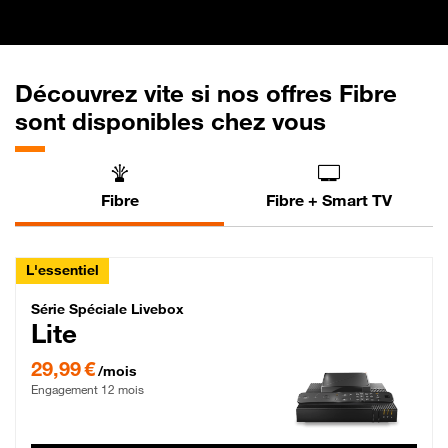
Découvrez vite si nos offres Fibre
sont disponibles chez vous
Fibre
Fibre + Smart TV
L'essentiel
Série Spéciale Livebox Lite Fibre
Série Spéciale Livebox
Lite
29,99 € par mois , Engagement 12 mois
29,99 €
/mois
Engagement 12 mois