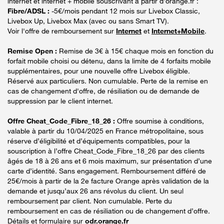
internet et internet + mobile souscrivant à partir d’orange.fr :
Fibre/ADSL :
-5€/mois pendant 12 mois sur Livebox Classic,
Livebox Up, Livebox Max (avec ou sans Smart TV).
Voir l'offre de remboursement sur
Internet
et
Internet+Mobile
.
Remise Open :
Remise de 3€ à 15€ chaque mois en fonction du
forfait mobile choisi ou détenu, dans la limite de 4 forfaits mobile
supplémentaires, pour une nouvelle offre Livebox éligible.
Réservé aux particuliers. Non cumulable. Perte de la remise en
cas de changement d'offre, de résiliation ou de demande de
suppression par le client internet.
Offre Cheat_Code_Fibre_18_26 :
Offre soumise à conditions,
valable à partir du 10/04/2025 en France métropolitaine, sous
réserve d’éligibilité et d’équipements compatibles, pour la
souscription à l’offre Cheat_Code_Fibre_18_26 par des clients
âgés de 18 à 26 ans et 6 mois maximum, sur présentation d’une
carte d’identité. Sans engagement. Remboursement différé de
25€/mois à partir de la 2e facture Orange après validation de la
demande et jusqu’aux 26 ans révolus du client. Un seul
remboursement par client. Non cumulable. Perte du
remboursement en cas de résiliation ou de changement d’offre.
Détails et formulaire sur
odr.orange.fr