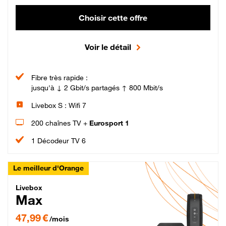
Choisir cette offre
Voir le détail
Fibre très rapide :
jusqu'à ↓ 2 Gbit/s partagés ↑ 800 Mbit/s
Livebox S : Wifi 7
200 chaînes TV +
Eurosport 1
1 Décodeur TV 6
Le meilleur d'Orange
Livebox Max Fibre
Livebox
Max
47,99 € par mois pendant 12 mois puis 57,99 € par mois, Engagement 12 moi
47,99 €
/mois