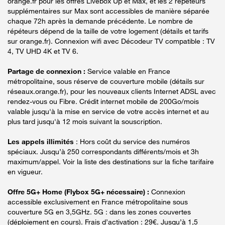
orange.fr pour les offres Livebox Up et Max, et les 2 répéteurs
supplémentaires sur Max sont accessibles de manière séparée
chaque 72h après la demande précédente. Le nombre de
répéteurs dépend de la taille de votre logement (détails et tarifs
sur orange.fr). Connexion wifi avec Décodeur TV compatible : TV
4, TV UHD 4K et TV 6.
Partage de connexion :
Service valable en France
métropolitaine, sous réserve de couverture mobile (détails sur
réseaux.orange.fr), pour les nouveaux clients Internet ADSL avec
rendez-vous ou Fibre. Crédit internet mobile de 200Go/mois
valable jusqu'à la mise en service de votre accès internet et au
plus tard jusqu'à 12 mois suivant la souscription.
Les appels illimités
: Hors coût du service des numéros
spéciaux. Jusqu’à 250 correspondants différents/mois et 3h
maximum/appel. Voir la liste des destinations sur la fiche tarifaire
en vigueur.
Offre 5G+ Home (Flybox 5G+ nécessaire) :
Connexion
accessible exclusivement en France métropolitaine sous
couverture 5G en 3,5GHz. 5G : dans les zones couvertes
(déploiement en cours). Frais d’activation : 29€. Jusqu’à 1,5