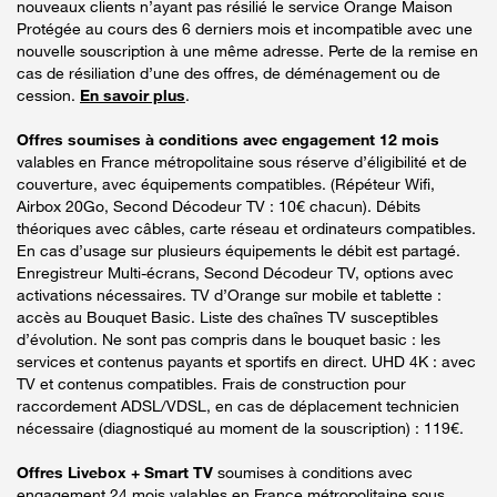
nouveaux clients n’ayant pas résilié le service Orange Maison
Protégée au cours des 6 derniers mois et incompatible avec une
nouvelle souscription à une même adresse. Perte de la remise en
cas de résiliation d’une des offres, de déménagement ou de
cession.
En savoir plus
.
Offres soumises à conditions avec engagement 12 mois
valables en France métropolitaine sous réserve d’éligibilité et de
couverture, avec équipements compatibles. (Répéteur Wifi,
Airbox 20Go, Second Décodeur TV : 10€ chacun). Débits
théoriques avec câbles, carte réseau et ordinateurs compatibles.
En cas d’usage sur plusieurs équipements le débit est partagé.
Enregistreur Multi-écrans, Second Décodeur TV, options avec
activations nécessaires. TV d’Orange sur mobile et tablette :
accès au Bouquet Basic. Liste des chaînes TV susceptibles
d’évolution. Ne sont pas compris dans le bouquet basic : les
services et contenus payants et sportifs en direct. UHD 4K : avec
TV et contenus compatibles. Frais de construction pour
raccordement ADSL/VDSL, en cas de déplacement technicien
nécessaire (diagnostiqué au moment de la souscription) : 119€.
Offres Livebox + Smart TV
soumises à conditions avec
engagement 24 mois valables en France métropolitaine sous