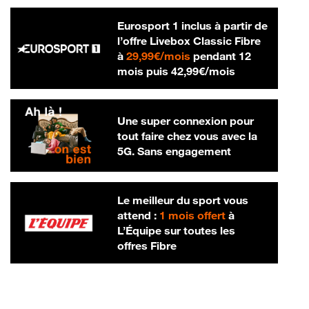
Eurosport 1 inclus à partir de
l’offre Livebox Classic Fibre
29,99 € par mois
à
29,99€/mois
pendant 12
42,99 € par m
mois puis
42,99€/mois
Une super connexion pour
tout faire chez vous avec la
5G. Sans engagement
Le meilleur du sport vous
attend :
1 mois offert
à
L’Équipe sur toutes les
offres Fibre