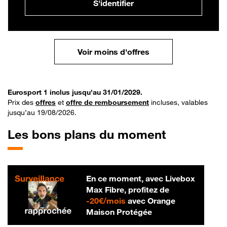
S'identifier
Voir moins d'offres
Eurosport 1 inclus jusqu'au 31/01/2029.
Prix des
offres
et
offre de remboursement
incluses, valables
jusqu’au 19/08/2026.
Les bons plans du moment
En ce moment, avec Livebox
Max Fibre, profitez de
20 € par mois
-
20€/mois
avec Orange
Maison Protégée