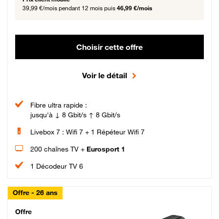
39,99 €/mois
pendant 12 mois puis
46,99 €/mois
Choisir cette offre
Voir le détail
Fibre ultra rapide :
jusqu'à ↓ 8 Gbit/s ↑ 8 Gbit/s
Livebox 7 : Wifi 7 + 1 Répéteur Wifi 7
200 chaînes TV +
Eurosport 1
1 Décodeur TV 6
Offre - 26 ans
Cheat_Code Fibre_18_26
Offre