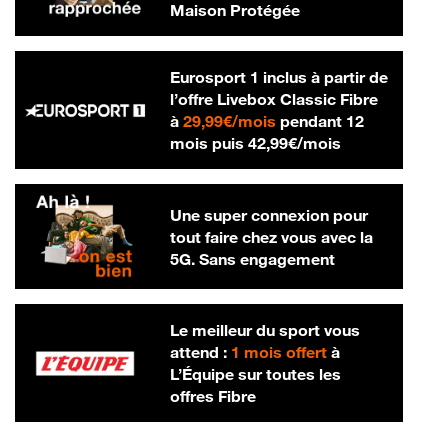
Maison Protégée
Eurosport 1 inclus à partir de
l’offre Livebox Classic Fibre
29,99 € par mois
à
29,99€/mois
pendant 12
42,99 € par m
mois puis
42,99€/mois
Une super connexion pour
tout faire chez vous avec la
5G. Sans engagement
Le meilleur du sport vous
attend :
1 mois offert
à
L’Équipe sur toutes les
offres Fibre