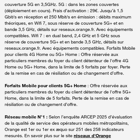
couverture 5G en 3,5GHz. 5G : dans les zones couvertes
(déploiement en cours). Frais d’activation : 29€. Jusqu’à 1,5
Gbit/s en réception et 250 Mbit/s en émission : débits maximum
théoriques, en Wifi 7, sous réserve de couverture 5G+ et en
bande 3,5 GHz, détails sur reseaux.orange.fr. Avec équipements
compatibles. Wifi 7 : en dual band, 2,4 GHz et 5 GHz sous
réserve de couverture 5G+ et en bande 3,5 GHz, détails sur
reseaux.orange.fr. Avec équipements compatibles. Forfaits Mobile
pour clients 4G Home ou 5G+ Home : Offre réservée aux
particuliers membres du foyer du client détenteur de l'offre 4G
Home ou 5G+ Home, dans la limite de 5 forfaits par foyer. Perte
de la remise en cas de résiliation ou de changement d’offre.
Forfaits Mobile pour clients 5G+ Home
: Offre réservée aux
particuliers membres du foyer du client détenteur de l'offre 5G+
Home, dans la limite de 5 forfaits. Perte de la remise en cas de
résiliation ou de changement d’offre.
Réseau mobile N°1 :
Selon l’enquête ARCEP 2025 d’évaluation
de la qualité de service des opérateurs mobiles métropolitains,
Orange est 1er ou 1er ex æquo sur 251 des 258 indicateurs
mesurés. En savoir plus sur le site
réseaux d'Orange