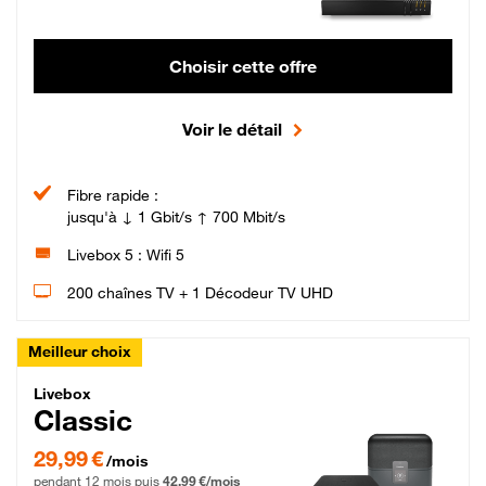
Choisir cette offre
Voir le détail
Fibre rapide :
jusqu'à ↓ 1 Gbit/s ↑ 700 Mbit/s
Livebox 5 : Wifi 5
200 chaînes TV + 1 Décodeur TV UHD
Meilleur choix
Livebox Classic Fibre
Livebox
Classic
29,99 € par mois pendant 12 mois puis 42,99 € par mois, Engagement 12 moi
29,99 €
/mois
pendant 12 mois puis
42,99 €/mois