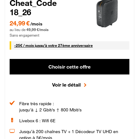
Cheat_Code
18_26
24,99 € par mois pendant 0 mois puis 49,99 € par mois, Sans engagement
24,99 €
/mois
au lieu de
49,99 €/mois
Sans engagement
25 € par mois
-
25€ / mois
jusqu'à votre 27ème anniversaire
Choisir cette offre
Voir le détail
Fibre très rapide :
jusqu'à ↓ 2 Gbit/s ↑ 800 Mbit/s
Livebox 6 : Wifi 6E
Jusqu’à 200 chaînes TV + 1 Décodeur TV UHD en
option à 5€/mois