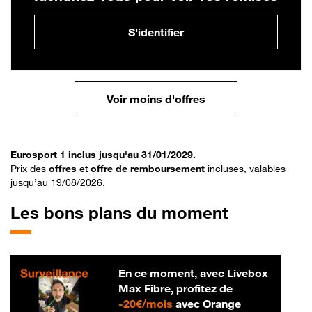
S'identifier
Voir moins d'offres
Eurosport 1 inclus jusqu'au 31/01/2029.
Prix des
offres
et
offre de remboursement
incluses, valables
jusqu’au 19/08/2026.
Les bons plans du moment
En ce moment, avec Livebox
Max Fibre, profitez de
20 € par mois
-
20€/mois
avec Orange