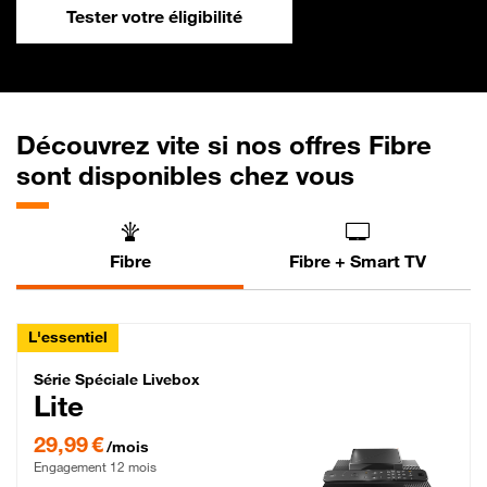
Tester votre éligibilité
Découvrez vite si nos offres Fibre
sont disponibles chez vous
Fibre
Fibre + Smart TV
L'essentiel
Série Spéciale Livebox Lite Fibre
Série Spéciale Livebox
Lite
29,99 € par mois , Engagement 12 mois
29,99 €
/mois
Engagement 12 mois