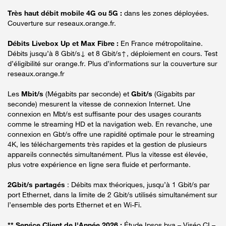
Très haut débit mobile 4G ou 5G :
dans les zones déployées.
Couverture sur reseaux.orange.fr.
Débits Livebox Up et Max Fibre :
En France métropolitaine.
Débits jusqu’à 8 Gbit/s↓ et 8 Gbit/s↑, déploiement en cours. Test
d’éligibilité sur orange.fr. Plus d’informations sur la couverture sur
reseaux.orange.fr
Les
Mbit/s
(Mégabits par seconde) et
Gbit/s
(Gigabits par
seconde) mesurent la vitesse de connexion Internet. Une
connexion en Mbt/s est suffisante pour des usages courants
comme le streaming HD et la navigation web. En revanche, une
connexion en Gbt/s offre une rapidité optimale pour le streaming
4K, les téléchargements très rapides et la gestion de plusieurs
appareils connectés simultanément. Plus la vitesse est élevée,
plus votre expérience en ligne sera fluide et performante.
2Gbit/s partagés
: Débits max théoriques, jusqu’à 1 Gbit/s par
port Ethernet, dans la limite de 2 Gbit/s utilisés simultanément sur
l’ensemble des ports Ethernet et en Wi-Fi.
** Service Client de l'Année 2026 :
Étude Ipsos bva – Viséo CI –