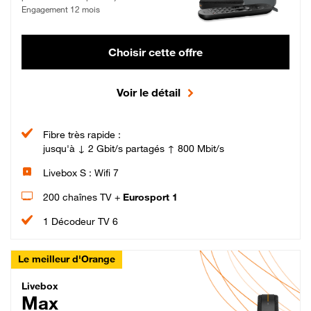
Engagement 12 mois
Choisir cette offre
Voir le détail
Fibre très rapide :
jusqu'à ↓ 2 Gbit/s partagés ↑ 800 Mbit/s
Livebox S : Wifi 7
200 chaînes TV +
Eurosport 1
1 Décodeur TV 6
Le meilleur d'Orange
Livebox Max Fibre
Livebox
Max