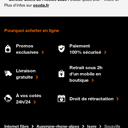
Plus d'infos sur
escda.fr
Pourquoi acheter en ligne
Promos
Paiement
exclusives
100% sécurisé
Retrait sous 2h
Livraison
d'un mobile en
gratuite
boutique
À vos cotés
Droit de rétractation
24h/24
Boutique Orange
Internet fibre
Auvergne-rhone-alpes
Isere
Sousville