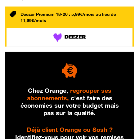
Deezer Premium 18-26 : 5,99€/mois au lieu de
11,99€/mois
Chez Orange,
regrouper ses
abonnements,
c'est faire des
économies sur votre budget mais
pas sur la qualité.
Déjà client Orange ou Sosh ?
Identifiez-vous pour voir vos remises