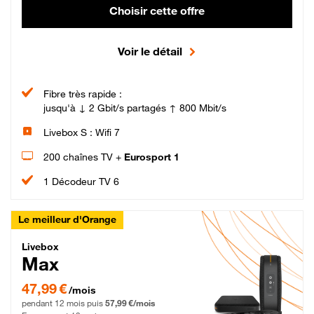
Choisir cette offre
Voir le détail
Fibre très rapide :
jusqu'à ↓ 2 Gbit/s partagés ↑ 800 Mbit/s
Livebox S : Wifi 7
200 chaînes TV +
Eurosport 1
1 Décodeur TV 6
Le meilleur d'Orange
Livebox Max Fibre
Livebox
Max
47,99 € par mois pendant 12 mois puis 57,99 € par mois, Engagement 12 moi
47,99 €
/mois
pendant 12 mois puis
57,99 €/mois