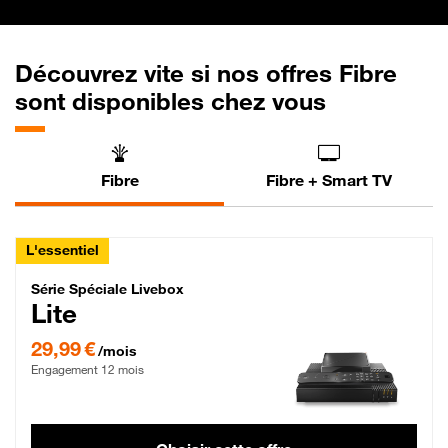
Découvrez vite si nos offres Fibre
sont disponibles chez vous
Fibre
Fibre + Smart TV
L'essentiel
Série Spéciale Livebox Lite Fibre
Série Spéciale Livebox
Lite
29,99 € par mois , Engagement 12 mois
29,99 €
/mois
Engagement 12 mois