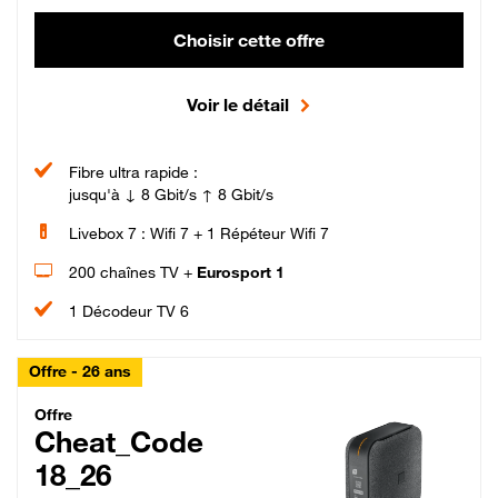
Choisir cette offre
Voir le détail
Fibre ultra rapide :
jusqu'à ↓ 8 Gbit/s ↑ 8 Gbit/s
Livebox 7 : Wifi 7 + 1 Répéteur Wifi 7
200 chaînes TV +
Eurosport 1
1 Décodeur TV 6
Offre - 26 ans
Cheat_Code Fibre_18_26
Offre
Cheat_Code
18_26