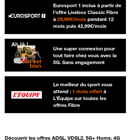
Eurosport 1 inclus à partir de
l’offre Livebox Classic Fibre
29,99 € par mois
à
29,99€/mois
pendant 12
42,99 € par m
mois puis
42,99€/mois
Une super connexion pour
tout faire chez vous avec la
5G. Sans engagement
Le meilleur du sport vous
attend :
1 mois offert
à
L’Équipe sur toutes les
offres Fibre
Découvrir les offres ADSL, VDSL2, 5G+ Home, 4G