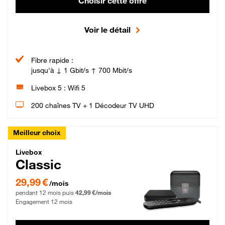
Choisir cette offre
Voir le détail
Fibre rapide :
jusqu'à ↓ 1 Gbit/s ↑ 700 Mbit/s
Livebox 5 : Wifi 5
200 chaînes TV + 1 Décodeur TV UHD
Meilleur choix
Livebox Classic Fibre
Livebox
Classic
29,99 € par mois pendant 12 mois puis 42,99 € par mois, Engagement 12 moi
29,99 €
/mois
pendant 12 mois puis
42,99 €/mois
Engagement 12 mois