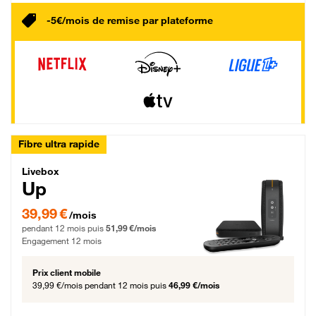
-5€/mois de remise par plateforme
Fibre ultra rapide
Livebox Up Fibre
Livebox
Up
39,99 € par mois pendant 12 mois puis 51,99 € par mois, Engagement 12 moi
39,99 €
/mois
pendant 12 mois puis
51,99 €/mois
Engagement 12 mois
Prix client mobile
39,99 €/mois
pendant 12 mois puis
46,99 €/mois