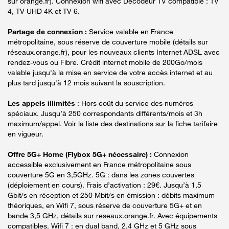
sur orange.fr). Connexion wifi avec Décodeur TV compatible : TV
4, TV UHD 4K et TV 6.
Partage de connexion :
Service valable en France
métropolitaine, sous réserve de couverture mobile (détails sur
réseaux.orange.fr), pour les nouveaux clients Internet ADSL avec
rendez-vous ou Fibre. Crédit internet mobile de 200Go/mois
valable jusqu'à la mise en service de votre accès internet et au
plus tard jusqu'à 12 mois suivant la souscription.
Les appels illimités
: Hors coût du service des numéros
spéciaux. Jusqu’à 250 correspondants différents/mois et 3h
maximum/appel. Voir la liste des destinations sur la fiche tarifaire
en vigueur.
Offre 5G+ Home (Flybox 5G+ nécessaire) :
Connexion
accessible exclusivement en France métropolitaine sous
couverture 5G en 3,5GHz. 5G : dans les zones couvertes
(déploiement en cours). Frais d’activation : 29€. Jusqu’à 1,5
Gbit/s en réception et 250 Mbit/s en émission : débits maximum
théoriques, en Wifi 7, sous réserve de couverture 5G+ et en
bande 3,5 GHz, détails sur reseaux.orange.fr. Avec équipements
compatibles. Wifi 7 : en dual band, 2,4 GHz et 5 GHz sous