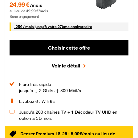
24,99 € par mois pendant 0 mois puis 49,99 € par mois, Sans engagement
24,99 €
/mois
au lieu de
49,99 €/mois
Sans engagement
25 € par mois
-
25€ / mois
jusqu'à votre 27ème anniversaire
Choisir cette offre
Voir le détail
Fibre très rapide :
jusqu'à ↓ 2 Gbit/s ↑ 800 Mbit/s
Livebox 6 : Wifi 6E
Jusqu’à 200 chaînes TV + 1 Décodeur TV UHD en
option à 5€/mois
Deezer Premium 18-26 : 5,99€/mois au lieu de