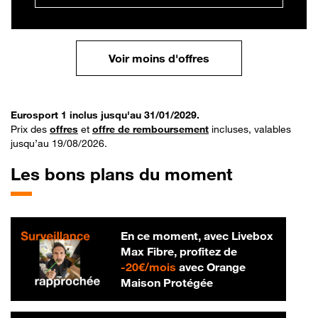
Voir moins d'offres
Eurosport 1 inclus jusqu'au 31/01/2029.
Prix des
offres
et
offre de remboursement
incluses, valables
jusqu’au 19/08/2026.
Les bons plans du moment
En ce moment, avec Livebox
Max Fibre, profitez de
20 € par mois
-
20€/mois
avec Orange
Maison Protégée