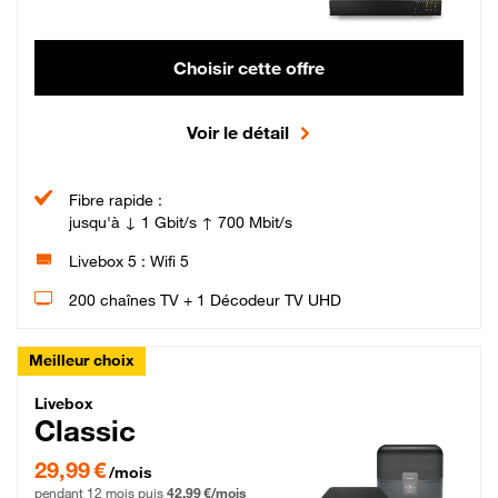
Choisir cette offre
Voir le détail
Fibre rapide :
jusqu'à ↓ 1 Gbit/s ↑ 700 Mbit/s
Livebox 5 : Wifi 5
200 chaînes TV + 1 Décodeur TV UHD
Meilleur choix
Livebox Classic Fibre
Livebox
Classic
29,99 € par mois pendant 12 mois puis 42,99 € par mois, Engagement 12 moi
29,99 €
/mois
pendant 12 mois puis
42,99 €/mois