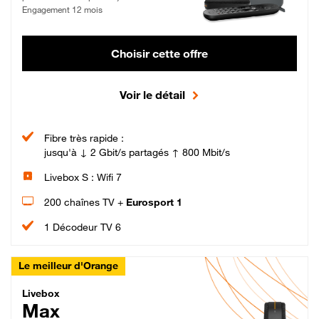
Engagement 12 mois
Choisir cette offre
Voir le détail
Fibre très rapide :
jusqu'à ↓ 2 Gbit/s partagés ↑ 800 Mbit/s
Livebox S : Wifi 7
200 chaînes TV +
Eurosport 1
1 Décodeur TV 6
Le meilleur d'Orange
Livebox Max Fibre
Livebox
Max