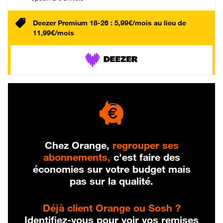
Deezer Premium 18-26 : 5,99€/mois au lieu de
11,99€/mois
Chez Orange,
regrouper ses
abonnements,
c'est faire des
économies sur votre budget mais
pas sur la qualité.
Déjà client Orange ou Sosh ?
Identifiez-vous pour voir vos remises