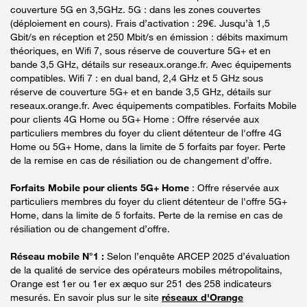
couverture 5G en 3,5GHz. 5G : dans les zones couvertes
(déploiement en cours). Frais d’activation : 29€. Jusqu’à 1,5
Gbit/s en réception et 250 Mbit/s en émission : débits maximum
théoriques, en Wifi 7, sous réserve de couverture 5G+ et en
bande 3,5 GHz, détails sur reseaux.orange.fr. Avec équipements
compatibles. Wifi 7 : en dual band, 2,4 GHz et 5 GHz sous
réserve de couverture 5G+ et en bande 3,5 GHz, détails sur
reseaux.orange.fr. Avec équipements compatibles. Forfaits Mobile
pour clients 4G Home ou 5G+ Home : Offre réservée aux
particuliers membres du foyer du client détenteur de l'offre 4G
Home ou 5G+ Home, dans la limite de 5 forfaits par foyer. Perte
de la remise en cas de résiliation ou de changement d’offre.
Forfaits Mobile pour clients 5G+ Home
: Offre réservée aux
particuliers membres du foyer du client détenteur de l'offre 5G+
Home, dans la limite de 5 forfaits. Perte de la remise en cas de
résiliation ou de changement d’offre.
Réseau mobile N°1 :
Selon l’enquête ARCEP 2025 d’évaluation
de la qualité de service des opérateurs mobiles métropolitains,
Orange est 1er ou 1er ex æquo sur 251 des 258 indicateurs
mesurés. En savoir plus sur le site
réseaux d'Orange