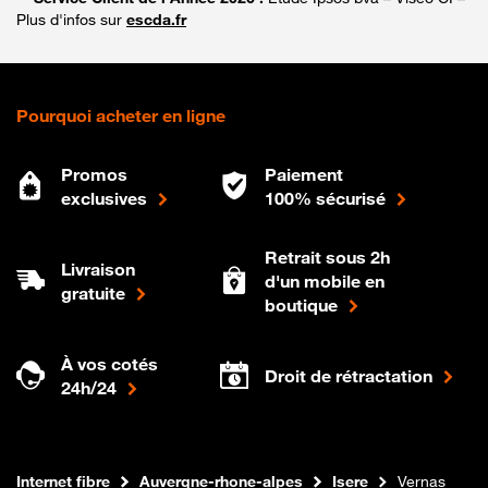
Plus d'infos sur
escda.fr
Pourquoi acheter en ligne
Promos
Paiement
exclusives
100% sécurisé
Retrait sous 2h
Livraison
d'un mobile en
gratuite
boutique
À vos cotés
Droit de rétractation
24h/24
Boutique Orange
Internet fibre
Auvergne-rhone-alpes
Isere
Vernas