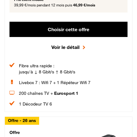
39,99 €/mois
pendant 12 mois puis
46,99 €/mois
Choisir cette offre
Voir le détail
Fibre ultra rapide :
jusqu'à ↓ 8 Gbit/s ↑ 8 Gbit/s
Livebox 7 : Wifi 7 + 1 Répéteur Wifi 7
200 chaînes TV +
Eurosport 1
1 Décodeur TV 6
Offre - 26 ans
Cheat_Code Fibre_18_26
Offre