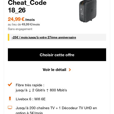
Cheat_Code
18_26
24,99 € par mois pendant 0 mois puis 49,99 € par mois, Sans engagement
24,99 €
/mois
au lieu de
49,99 €/mois
Sans engagement
25 € par mois
-
25€ / mois
jusqu'à votre 27ème anniversaire
Choisir cette offre
Voir le détail
Fibre très rapide :
jusqu'à ↓ 2 Gbit/s ↑ 800 Mbit/s
Livebox 6 : Wifi 6E
Jusqu’à 200 chaînes TV + 1 Décodeur TV UHD en
option à 5€/mois