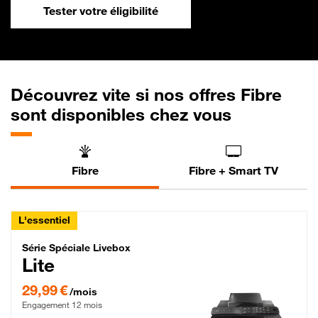
Tester votre éligibilité
Découvrez vite si nos offres Fibre
sont disponibles chez vous
Fibre
Fibre + Smart TV
L'essentiel
Série Spéciale Livebox Lite Fibre
Série Spéciale Livebox
Lite
29,99 € par mois , Engagement 12 mois
29,99 €
/mois
Engagement 12 mois