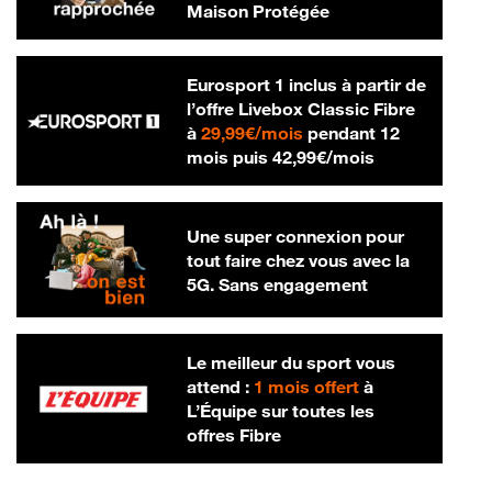
Maison Protégée
Eurosport 1 inclus à partir de
l’offre Livebox Classic Fibre
29,99 € par mois
à
29,99€/mois
pendant 12
42,99 € par m
mois puis
42,99€/mois
Une super connexion pour
tout faire chez vous avec la
5G. Sans engagement
Le meilleur du sport vous
attend :
1 mois offert
à
L’Équipe sur toutes les
offres Fibre