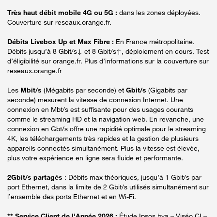
Très haut débit mobile 4G ou 5G :
dans les zones déployées.
Couverture sur reseaux.orange.fr.
Débits Livebox Up et Max Fibre :
En France métropolitaine.
Débits jusqu’à 8 Gbit/s↓ et 8 Gbit/s↑, déploiement en cours. Test
d’éligibilité sur orange.fr. Plus d’informations sur la couverture sur
reseaux.orange.fr
Les
Mbit/s
(Mégabits par seconde) et
Gbit/s
(Gigabits par
seconde) mesurent la vitesse de connexion Internet. Une
connexion en Mbt/s est suffisante pour des usages courants
comme le streaming HD et la navigation web. En revanche, une
connexion en Gbt/s offre une rapidité optimale pour le streaming
4K, les téléchargements très rapides et la gestion de plusieurs
appareils connectés simultanément. Plus la vitesse est élevée,
plus votre expérience en ligne sera fluide et performante.
2Gbit/s partagés
: Débits max théoriques, jusqu’à 1 Gbit/s par
port Ethernet, dans la limite de 2 Gbit/s utilisés simultanément sur
l’ensemble des ports Ethernet et en Wi-Fi.
** Service Client de l'Année 2026 :
Étude Ipsos bva – Viséo CI –