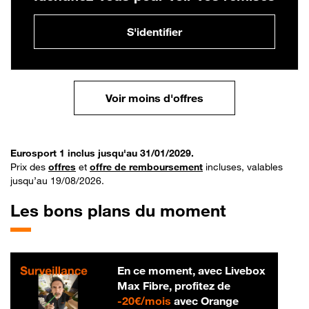
S'identifier
Voir moins d'offres
Eurosport 1 inclus jusqu'au 31/01/2029.
Prix des
offres
et
offre de remboursement
incluses, valables
jusqu’au 19/08/2026.
Les bons plans du moment
En ce moment, avec Livebox
Max Fibre, profitez de
20 € par mois
-
20€/mois
avec Orange