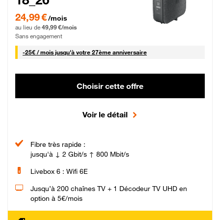
24,99 € par mois pendant 0 mois puis 49,99 € par mois, Sans engagement
24,99 €
/mois
au lieu de
49,99 €/mois
Sans engagement
25 € par mois
-
25€ / mois
jusqu'à votre 27ème anniversaire
Choisir cette offre
Voir le détail
Fibre très rapide :
jusqu'à ↓ 2 Gbit/s ↑ 800 Mbit/s
Livebox 6 : Wifi 6E
Jusqu’à 200 chaînes TV + 1 Décodeur TV UHD en
option à 5€/mois