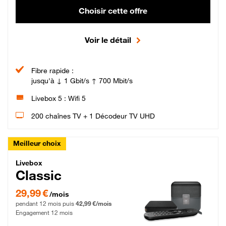
Choisir cette offre
Voir le détail
Fibre rapide :
jusqu'à ↓ 1 Gbit/s ↑ 700 Mbit/s
Livebox 5 : Wifi 5
200 chaînes TV + 1 Décodeur TV UHD
Meilleur choix
Livebox Classic Fibre
Livebox
Classic
29,99 € par mois pendant 12 mois puis 42,99 € par mois, Engagement 12 moi
29,99 €
/mois
pendant 12 mois puis
42,99 €/mois
Engagement 12 mois