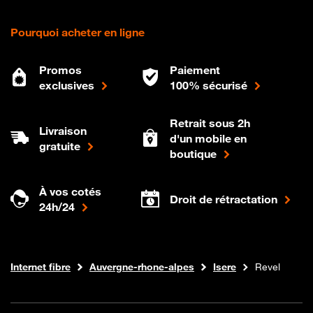
Pourquoi acheter en ligne
Promos
Paiement
exclusives
100% sécurisé
Retrait sous 2h
Livraison
d'un mobile en
gratuite
boutique
À vos cotés
Droit de rétractation
24h/24
Boutique Orange
Internet fibre
Auvergne-rhone-alpes
Isere
Revel