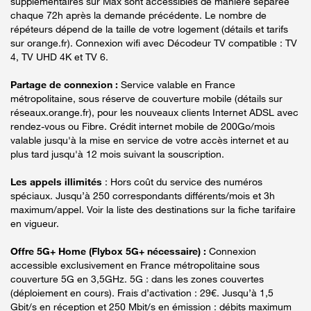
supplémentaires sur Max sont accessibles de manière séparée
chaque 72h après la demande précédente. Le nombre de
répéteurs dépend de la taille de votre logement (détails et tarifs
sur orange.fr). Connexion wifi avec Décodeur TV compatible : TV
4, TV UHD 4K et TV 6.
Partage de connexion :
Service valable en France
métropolitaine, sous réserve de couverture mobile (détails sur
réseaux.orange.fr), pour les nouveaux clients Internet ADSL avec
rendez-vous ou Fibre. Crédit internet mobile de 200Go/mois
valable jusqu'à la mise en service de votre accès internet et au
plus tard jusqu'à 12 mois suivant la souscription.
Les appels illimités
: Hors coût du service des numéros
spéciaux. Jusqu’à 250 correspondants différents/mois et 3h
maximum/appel. Voir la liste des destinations sur la fiche tarifaire
en vigueur.
Offre 5G+ Home (Flybox 5G+ nécessaire) :
Connexion
accessible exclusivement en France métropolitaine sous
couverture 5G en 3,5GHz. 5G : dans les zones couvertes
(déploiement en cours). Frais d’activation : 29€. Jusqu’à 1,5
Gbit/s en réception et 250 Mbit/s en émission : débits maximum