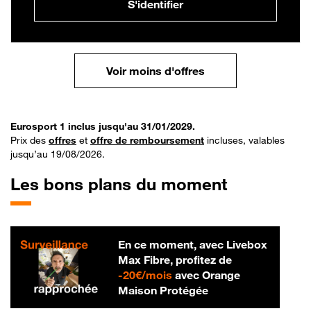
S'identifier
Voir moins d'offres
Eurosport 1 inclus jusqu'au 31/01/2029.
Prix des
offres
et
offre de remboursement
incluses, valables
jusqu’au 19/08/2026.
Les bons plans du moment
En ce moment, avec Livebox
Max Fibre, profitez de
20 € par mois
-
20€/mois
avec Orange
Maison Protégée