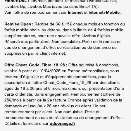
Fibre/ADSL :
-5€/mois pendant 12 mois sur Livebox Classic,
Livebox Up, Livebox Max (avec ou sans Smart TV).
Voir l'offre de remboursement sur
Internet
et
Internet+Mobile
.
Remise Open :
Remise de 3€ à 15€ chaque mois en fonction du
forfait mobile choisi ou détenu, dans la limite de 4 forfaits mobile
supplémentaires, pour une nouvelle offre Livebox éligible.
Réservé aux particuliers. Non cumulable. Perte de la remise en
cas de changement d'offre, de résiliation ou de demande de
suppression par le client internet.
Offre Cheat_Code_Fibre_18_26 :
Offre soumise à conditions,
valable à partir du 10/04/2025 en France métropolitaine, sous
réserve d’éligibilité et d’équipements compatibles, pour la
souscription à l’offre Cheat_Code_Fibre_18_26 par des clients
âgés de 18 à 26 ans et 6 mois maximum, sur présentation d’une
carte d’identité. Sans engagement. Remboursement différé de
25€/mois à partir de la 2e facture Orange après validation de la
demande et jusqu’aux 26 ans révolus du client. Un seul
remboursement par client. Non cumulable. Perte du
remboursement en cas de résiliation ou de changement d’offre.
Détails et formulaire sur
odr.orange.fr