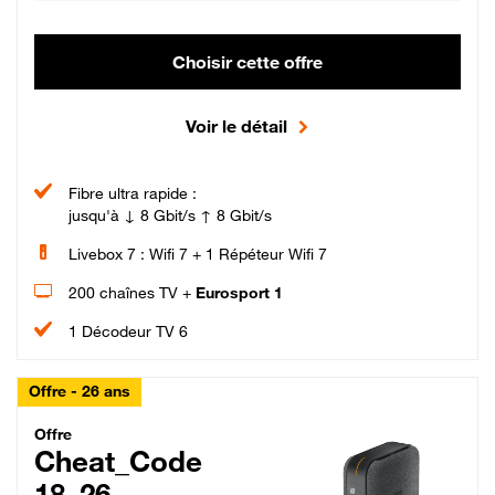
Choisir cette offre
Voir le détail
Fibre ultra rapide :
jusqu'à ↓ 8 Gbit/s ↑ 8 Gbit/s
Livebox 7 : Wifi 7 + 1 Répéteur Wifi 7
200 chaînes TV +
Eurosport 1
1 Décodeur TV 6
Offre - 26 ans
Cheat_Code Fibre_18_26
Offre
Cheat_Code
18_26