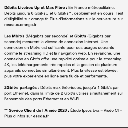
Débits Livebox Up et Max Fibre :
En France métropolitaine.
Débits jusqu’à 8 Gbit/s↓ et 8 Gbit/s↑, déploiement en cours. Test
d’éligibilité sur orange.fr. Plus d’informations sur la couverture sur
reseaux.orange.fr
Les
Mbit/s
(Mégabits par seconde) et
Gbit/s
(Gigabits par
seconde) mesurent la vitesse de connexion Internet. Une
connexion en Mbt/s est suffisante pour des usages courants
comme le streaming HD et la navigation web. En revanche, une
connexion en Gbt/s offre une rapidité optimale pour le streaming
4K, les téléchargements très rapides et la gestion de plusieurs
appareils connectés simultanément. Plus la vitesse est élevée,
plus votre expérience en ligne sera fluide et performante.
2Gbit/s partagés
: Débits max théoriques, jusqu’à 1 Gbit/s par
port Ethernet, dans la limite de 2 Gbit/s utilisés simultanément sur
l’ensemble des ports Ethernet et en Wi-Fi.
** Service Client de l'Année 2026 :
Étude Ipsos bva – Viséo CI –
Plus d'infos sur
escda.fr