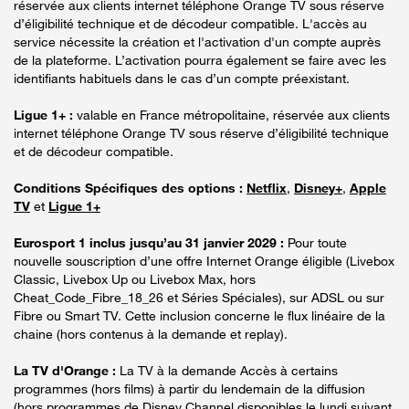
réservée aux clients internet téléphone Orange TV sous réserve
d’éligibilité technique et de décodeur compatible. L'accès au
service nécessite la création et l'activation d'un compte auprès
de la plateforme. L’activation pourra également se faire avec les
identifiants habituels dans le cas d’un compte préexistant.
Ligue 1+ :
valable en France métropolitaine, réservée aux clients
internet téléphone Orange TV sous réserve d’éligibilité technique
et de décodeur compatible.
Conditions Spécifiques des options :
Netflix
,
Disney+
,
Apple
TV
et
Ligue 1+
Eurosport 1 inclus jusqu’au 31 janvier 2029 :
Pour toute
nouvelle souscription d’une offre Internet Orange éligible (Livebox
Classic, Livebox Up ou Livebox Max, hors
Cheat_Code_Fibre_18_26 et Séries Spéciales), sur ADSL ou sur
Fibre ou Smart TV. Cette inclusion concerne le flux linéaire de la
chaine (hors contenus à la demande et replay).
La TV d'Orange :
La TV à la demande Accès à certains
programmes (hors films) à partir du lendemain de la diffusion
(hors programmes de Disney Channel disponibles le lundi suivant