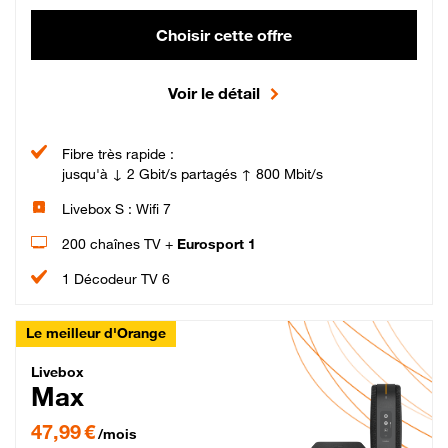
Choisir cette offre
Voir le détail
Fibre très rapide :
jusqu'à ↓ 2 Gbit/s partagés ↑ 800 Mbit/s
Livebox S : Wifi 7
200 chaînes TV +
Eurosport 1
1 Décodeur TV 6
Le meilleur d'Orange
Livebox Max Fibre
Livebox
Max
47,99 € par mois pendant 12 mois puis 57,99 € par mois, Engagement 12 moi
47,99 €
/mois