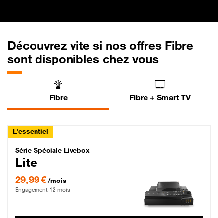
Découvrez vite si nos offres Fibre
sont disponibles chez vous
Fibre
Fibre + Smart TV
L'essentiel
Série Spéciale Livebox Lite Fibre
Série Spéciale Livebox
Lite
29,99 € par mois , Engagement 12 mois
29,99 €
/mois
Engagement 12 mois