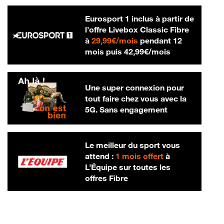
Eurosport 1 inclus à partir de
l’offre Livebox Classic Fibre
29,99 € par mois
à
29,99€/mois
pendant 12
42,99 € par m
mois puis
42,99€/mois
Une super connexion pour
tout faire chez vous avec la
5G. Sans engagement
Le meilleur du sport vous
attend :
1 mois offert
à
L’Équipe sur toutes les
offres Fibre