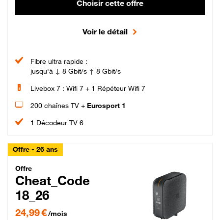
Choisir cette offre
Voir le détail
Fibre ultra rapide :
jusqu'à ↓ 8 Gbit/s ↑ 8 Gbit/s
Livebox 7 : Wifi 7 + 1 Répéteur Wifi 7
200 chaînes TV +
Eurosport 1
1 Décodeur TV 6
Offre - 26 ans
Cheat_Code Fibre_18_26
Offre
Cheat_Code
18_26
24,99 € par mois pendant 0 mois puis 49,99 € par mois, Sans engagement
24,99 €
/mois