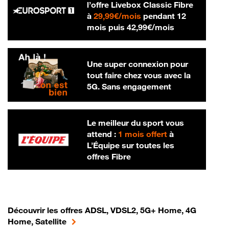
l’offre Livebox Classic Fibre
29,99 € par mois
à
29,99€/mois
pendant 12
42,99 € par m
mois puis
42,99€/mois
Une super connexion pour
tout faire chez vous avec la
5G. Sans engagement
Le meilleur du sport vous
attend :
1 mois offert
à
L’Équipe sur toutes les
offres Fibre
Découvrir les offres ADSL, VDSL2, 5G+ Home, 4G
Home, Satellite