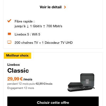
Voir le détail
Fibre rapide :
jusqu'à ↓ 1 Gbit/s ↑ 700 Mbit/s
Livebox 5 : Wifi 5
200 chaînes TV + 1 Décodeur TV UHD
Meilleur choix
Livebox Classic Fibre
Livebox
Classic
29,99 € par mois pendant 12 mois puis 42,99 € par mois, Engagement 12 moi
29,99 €
/mois
pendant 12 mois puis
42,99 €/mois
Engagement 12 mois
Choisir cette offre