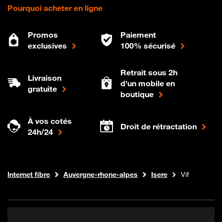
Pourquoi acheter en ligne
Promos
Paiement
exclusives
100% sécurisé
Retrait sous 2h
Livraison
d'un mobile en
gratuite
boutique
À vos cotés
Droit de rétractation
24h/24
Boutique Orange
Internet fibre
Auvergne-rhone-alpes
Isere
Vif