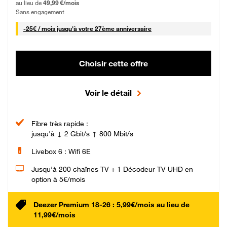
au lieu de
49,99 €/mois
Sans engagement
25 € par mois
-
25€ / mois
jusqu'à votre 27ème anniversaire
Choisir cette offre
Voir le détail
Fibre très rapide :
jusqu'à ↓ 2 Gbit/s ↑ 800 Mbit/s
Livebox 6 : Wifi 6E
Jusqu’à 200 chaînes TV + 1 Décodeur TV UHD en
option à 5€/mois
Deezer Premium 18-26 : 5,99€/mois au lieu de
11,99€/mois