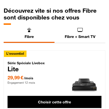
Découvrez vite si nos offres Fibre
sont disponibles chez vous
Fibre
Fibre + Smart TV
L'essentiel
Série Spéciale Livebox Lite Fibre
Série Spéciale Livebox
Lite
29,99 € par mois , Engagement 12 mois
29,99 €
/mois
Engagement 12 mois
Choisir cette offre