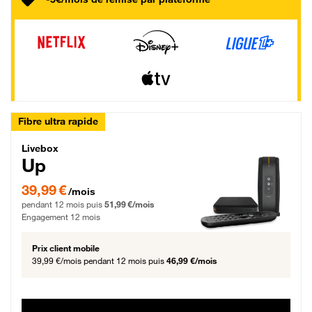
Fibre ultra rapide
Livebox Up Fibre
Livebox
Up
39,99 € par mois pendant 12 mois puis 51,99 € par mois, Engagement 12 moi
39,99 €
/mois
pendant 12 mois puis
51,99 €/mois
Engagement 12 mois
Prix client mobile
39,99 €/mois
pendant 12 mois puis
46,99 €/mois