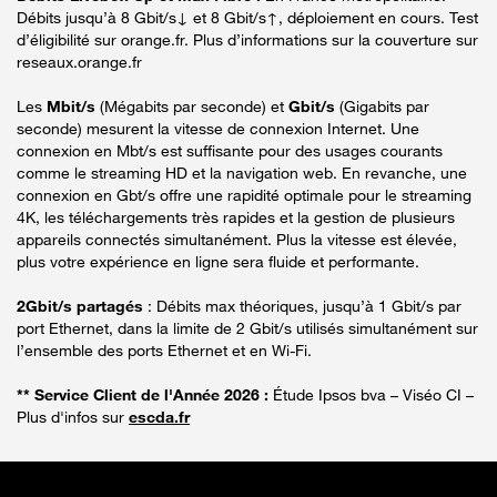
Débits jusqu’à 8 Gbit/s↓ et 8 Gbit/s↑, déploiement en cours. Test
d’éligibilité sur orange.fr. Plus d’informations sur la couverture sur
reseaux.orange.fr
Les
Mbit/s
(Mégabits par seconde) et
Gbit/s
(Gigabits par
seconde) mesurent la vitesse de connexion Internet. Une
connexion en Mbt/s est suffisante pour des usages courants
comme le streaming HD et la navigation web. En revanche, une
connexion en Gbt/s offre une rapidité optimale pour le streaming
4K, les téléchargements très rapides et la gestion de plusieurs
appareils connectés simultanément. Plus la vitesse est élevée,
plus votre expérience en ligne sera fluide et performante.
2Gbit/s partagés
: Débits max théoriques, jusqu’à 1 Gbit/s par
port Ethernet, dans la limite de 2 Gbit/s utilisés simultanément sur
l’ensemble des ports Ethernet et en Wi-Fi.
** Service Client de l'Année 2026 :
Étude Ipsos bva – Viséo CI –
Plus d'infos sur
escda.fr