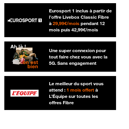
Eurosport 1 inclus à partir de
l’offre Livebox Classic Fibre
29,99 € par mois
à
29,99€/mois
pendant 12
42,99 € par m
mois puis
42,99€/mois
Une super connexion pour
tout faire chez vous avec la
5G. Sans engagement
Le meilleur du sport vous
attend :
1 mois offert
à
L’Équipe sur toutes les
offres Fibre