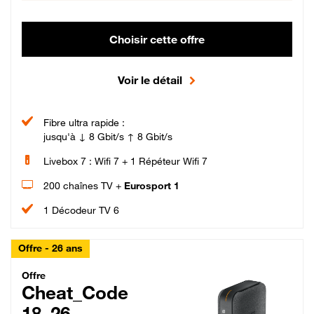
Choisir cette offre
Voir le détail
Fibre ultra rapide :
jusqu'à ↓ 8 Gbit/s ↑ 8 Gbit/s
Livebox 7 : Wifi 7 + 1 Répéteur Wifi 7
200 chaînes TV +
Eurosport 1
1 Décodeur TV 6
Offre - 26 ans
Cheat_Code Fibre_18_26
Offre
Cheat_Code
18_26