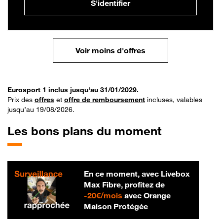
S'identifier
Voir moins d'offres
Eurosport 1 inclus jusqu'au 31/01/2029.
Prix des
offres
et
offre de remboursement
incluses, valables
jusqu’au 19/08/2026.
Les bons plans du moment
En ce moment, avec Livebox
Max Fibre, profitez de
20 € par mois
-
20€/mois
avec Orange
Maison Protégée