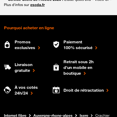
Plus d'infos sur
escda.fr
Pourquoi acheter en ligne
Promos
Paiement
exclusives
100% sécurisé
Retrait sous 2h
Livraison
d'un mobile en
gratuite
boutique
À vos cotés
Droit de rétractation
24h/24
Boutique Orange
Internet fibre
Auvergne-rhone-alpes
Isere
Crachier