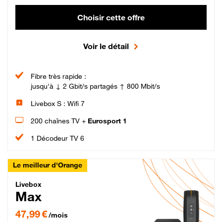
Choisir cette offre
Voir le détail
Fibre très rapide :
jusqu'à ↓ 2 Gbit/s partagés ↑ 800 Mbit/s
Livebox S : Wifi 7
200 chaînes TV +
Eurosport 1
1 Décodeur TV 6
Le meilleur d'Orange
Livebox Max Fibre
Livebox
Max
47,99 € par mois pendant 12 mois puis 57,99 € par mois, Engagement 12 moi
47,99 €
/mois