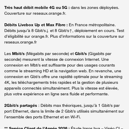
Très haut débit mobile 4G ou 5G :
dans les zones déployées.
Couverture sur reseaux.orange.fr.
Débits Livebox Up et Max Fibre :
En France métropolitaine.
Débits jusqu’à 8 Gbit/s↓ et 8 Gbit/s↑, déploiement en cours. Test
d’éligibilité sur orange.fr. Plus d’informations sur la couverture sur
reseaux.orange.fr
Les
Mbit/s
(Mégabits par seconde) et
Gbit/s
(Gigabits par
seconde) mesurent la vitesse de connexion Internet. Une
connexion en Mbt/s est suffisante pour des usages courants
comme le streaming HD et la navigation web. En revanche, une
connexion en Gbt/s offre une rapidité optimale pour le streaming
4K, les téléchargements très rapides et la gestion de plusieurs
appareils connectés simultanément. Plus la vitesse est élevée,
plus votre expérience en ligne sera fluide et performante.
2Gbit/s partagés
: Débits max théoriques, jusqu’à 1 Gbit/s par
port Ethernet, dans la limite de 2 Gbit/s utilisés simultanément sur
l’ensemble des ports Ethernet et en Wi-Fi.
** Service Client de l'Année 2026 :
Étude Ipsos bva – Viséo CI –