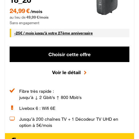
24,99 € par mois pendant 0 mois puis 49,99 € par mois, Sans engagement
24,99 €
/mois
au lieu de
49,99 €/mois
Sans engagement
25 € par mois
-
25€ / mois
jusqu'à votre 27ème anniversaire
Choisir cette offre
Voir le détail
Fibre très rapide :
jusqu'à ↓ 2 Gbit/s ↑ 800 Mbit/s
Livebox 6 : Wifi 6E
Jusqu’à 200 chaînes TV + 1 Décodeur TV UHD en
option à 5€/mois