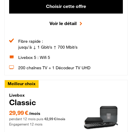
Choisir cette offre
Voir le détail
Fibre rapide :
jusqu'à ↓ 1 Gbit/s ↑ 700 Mbit/s
Livebox 5 : Wifi 5
200 chaînes TV + 1 Décodeur TV UHD
Meilleur choix
Livebox Classic Fibre
Livebox
Classic
29,99 € par mois pendant 12 mois puis 42,99 € par mois, Engagement 12 moi
29,99 €
/mois
pendant 12 mois puis
42,99 €/mois
Engagement 12 mois