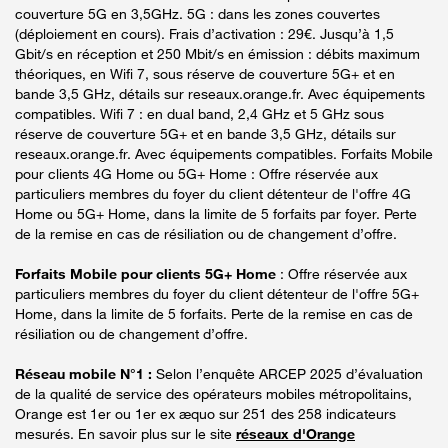
couverture 5G en 3,5GHz. 5G : dans les zones couvertes
(déploiement en cours). Frais d’activation : 29€. Jusqu’à 1,5
Gbit/s en réception et 250 Mbit/s en émission : débits maximum
théoriques, en Wifi 7, sous réserve de couverture 5G+ et en
bande 3,5 GHz, détails sur reseaux.orange.fr. Avec équipements
compatibles. Wifi 7 : en dual band, 2,4 GHz et 5 GHz sous
réserve de couverture 5G+ et en bande 3,5 GHz, détails sur
reseaux.orange.fr. Avec équipements compatibles. Forfaits Mobile
pour clients 4G Home ou 5G+ Home : Offre réservée aux
particuliers membres du foyer du client détenteur de l'offre 4G
Home ou 5G+ Home, dans la limite de 5 forfaits par foyer. Perte
de la remise en cas de résiliation ou de changement d’offre.
Forfaits Mobile pour clients 5G+ Home
: Offre réservée aux
particuliers membres du foyer du client détenteur de l'offre 5G+
Home, dans la limite de 5 forfaits. Perte de la remise en cas de
résiliation ou de changement d’offre.
Réseau mobile N°1 :
Selon l’enquête ARCEP 2025 d’évaluation
de la qualité de service des opérateurs mobiles métropolitains,
Orange est 1er ou 1er ex æquo sur 251 des 258 indicateurs
mesurés. En savoir plus sur le site
réseaux d'Orange