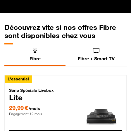
Découvrez vite si nos offres Fibre
sont disponibles chez vous
Fibre
Fibre + Smart TV
L'essentiel
Série Spéciale Livebox Lite Fibre
Série Spéciale Livebox
Lite
29,99 € par mois , Engagement 12 mois
29,99 €
/mois
Engagement 12 mois