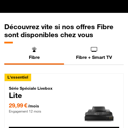
Découvrez vite si nos offres Fibre
sont disponibles chez vous
Fibre
Fibre + Smart TV
L'essentiel
Série Spéciale Livebox Lite Fibre
Série Spéciale Livebox
Lite
29,99 € par mois , Engagement 12 mois
29,99 €
/mois
Engagement 12 mois