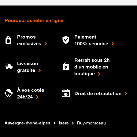
Pourquoi acheter en ligne
Promos
Paiement
exclusives
100% sécurisé
Retrait sous 2h
Livraison
d'un mobile en
gratuite
boutique
À vos cotés
Droit de rétractation
24h/24
Internet fibre
Boutique Orange
Auvergne-rhone-alpes
Isere
Ruy-montceau