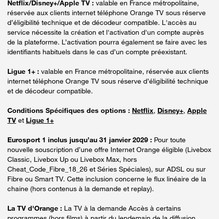
Netflix/Disney+/Apple TV :
valable en France métropolitaine,
réservée aux clients internet téléphone Orange TV sous réserve
d’éligibilité technique et de décodeur compatible. L'accès au
service nécessite la création et l'activation d'un compte auprès
de la plateforme. L’activation pourra également se faire avec les
identifiants habituels dans le cas d’un compte préexistant.
Ligue 1+ :
valable en France métropolitaine, réservée aux clients
internet téléphone Orange TV sous réserve d’éligibilité technique
et de décodeur compatible.
Conditions Spécifiques des options :
Netflix
,
Disney+
,
Apple
TV
et
Ligue 1+
Eurosport 1 inclus jusqu’au 31 janvier 2029 :
Pour toute
nouvelle souscription d’une offre Internet Orange éligible (Livebox
Classic, Livebox Up ou Livebox Max, hors
Cheat_Code_Fibre_18_26 et Séries Spéciales), sur ADSL ou sur
Fibre ou Smart TV. Cette inclusion concerne le flux linéaire de la
chaine (hors contenus à la demande et replay).
La TV d'Orange :
La TV à la demande Accès à certains
programmes (hors films) à partir du lendemain de la diffusion