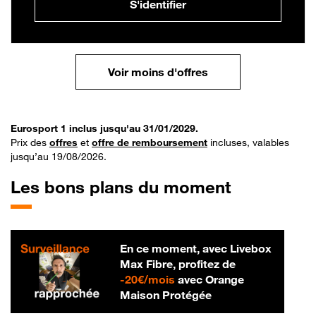
S'identifier
Voir moins d'offres
Eurosport 1 inclus jusqu'au 31/01/2029.
Prix des
offres
et
offre de remboursement
incluses, valables
jusqu’au 19/08/2026.
Les bons plans du moment
En ce moment, avec Livebox
Max Fibre, profitez de
20 € par mois
-
20€/mois
avec Orange
Maison Protégée