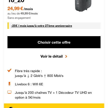
24,99 € par mois pendant 0 mois puis 49,99 € par mois, Sans engagement
24,99 €
/mois
au lieu de
49,99 €/mois
Sans engagement
25 € par mois
-
25€ / mois
jusqu'à votre 27ème anniversaire
Choisir cette offre
Voir le détail
Fibre très rapide :
jusqu'à ↓ 2 Gbit/s ↑ 800 Mbit/s
Livebox 6 : Wifi 6E
Jusqu’à 200 chaînes TV + 1 Décodeur TV UHD en
option à 5€/mois