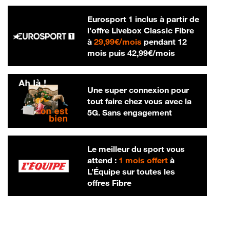
Eurosport 1 inclus à partir de
l’offre Livebox Classic Fibre
29,99 € par mois
à
29,99€/mois
pendant 12
42,99 € par m
mois puis
42,99€/mois
Une super connexion pour
tout faire chez vous avec la
5G. Sans engagement
Le meilleur du sport vous
attend :
1 mois offert
à
L’Équipe sur toutes les
offres Fibre