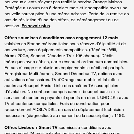
nouveaux clients n’ayant pas résilié le service Orange Maison
Protégée au cours des 6 derniers mois et incompatible avec une
nouvelle souscription à une même adresse. Perte de la remise en
cas de résiliation d’une des offres, de déménagement ou de
cession.
En savoir plus
.
Offres soumises à conditions avec engagement 12 mois
valables en France métropolitaine sous réserve d’éligibilité et de
couverture, avec équipements compatibles. (Répéteur Wifi,
Airbox 20Go, Second Décodeur TV : 10€ chacun). Débits
théoriques avec câbles, carte réseau et ordinateurs compatibles.
En cas d’usage sur plusieurs équipements le débit est partagé.
Enregistreur Multi-écrans, Second Décodeur TV, options avec
activations nécessaires. TV d’Orange sur mobile et tablette :
accès au Bouquet Basic. Liste des chaînes TV susceptibles
d’évolution. Ne sont pas compris dans le bouquet basic : les
services et contenus payants et sportifs en direct. UHD 4K : avec
TV et contenus compatibles. Frais de construction pour
raccordement ADSL/VDSL, en cas de déplacement technicien
nécessaire (diagnostiqué au moment de la souscription) : 119€.
Offres Livebox + Smart TV
soumises à conditions avec
engagement 24 mois valables en France métropolitaine sous