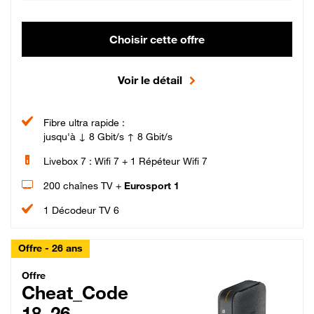
Choisir cette offre
Voir le détail
Fibre ultra rapide :
jusqu'à ↓ 8 Gbit/s ↑ 8 Gbit/s
Livebox 7 : Wifi 7 + 1 Répéteur Wifi 7
200 chaînes TV +
Eurosport 1
1 Décodeur TV 6
Offre - 26 ans
Cheat_Code Fibre_18_26
Offre
Cheat_Code
18_26