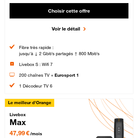
Choisir cette offre
Voir le détail
Fibre très rapide :
jusqu'à ↓ 2 Gbit/s partagés ↑ 800 Mbit/s
Livebox S : Wifi 7
200 chaînes TV +
Eurosport 1
1 Décodeur TV 6
Le meilleur d'Orange
Livebox Max Fibre
Livebox
Max
47,99 € par mois pendant 12 mois puis 57,99 € par mois, Engagement 12 moi
47,99 €
/mois