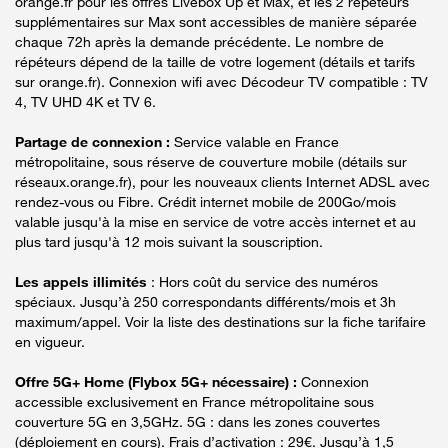
orange.fr pour les offres Livebox Up et Max, et les 2 répéteurs
supplémentaires sur Max sont accessibles de manière séparée
chaque 72h après la demande précédente. Le nombre de
répéteurs dépend de la taille de votre logement (détails et tarifs
sur orange.fr). Connexion wifi avec Décodeur TV compatible : TV
4, TV UHD 4K et TV 6.
Partage de connexion :
Service valable en France
métropolitaine, sous réserve de couverture mobile (détails sur
réseaux.orange.fr), pour les nouveaux clients Internet ADSL avec
rendez-vous ou Fibre. Crédit internet mobile de 200Go/mois
valable jusqu'à la mise en service de votre accès internet et au
plus tard jusqu'à 12 mois suivant la souscription.
Les appels illimités
: Hors coût du service des numéros
spéciaux. Jusqu’à 250 correspondants différents/mois et 3h
maximum/appel. Voir la liste des destinations sur la fiche tarifaire
en vigueur.
Offre 5G+ Home (Flybox 5G+ nécessaire) :
Connexion
accessible exclusivement en France métropolitaine sous
couverture 5G en 3,5GHz. 5G : dans les zones couvertes
(déploiement en cours). Frais d’activation : 29€. Jusqu’à 1,5