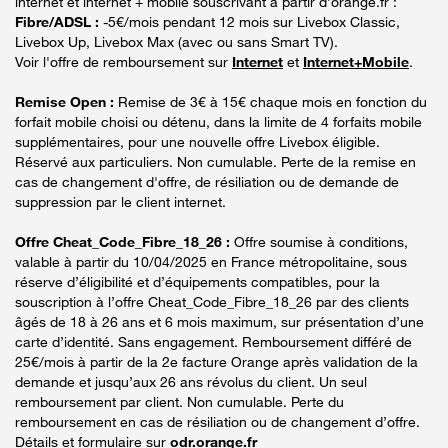
internet et internet + mobile souscrivant à partir d’orange.fr :
Fibre/ADSL :
-5€/mois pendant 12 mois sur Livebox Classic,
Livebox Up, Livebox Max (avec ou sans Smart TV).
Voir l'offre de remboursement sur
Internet
et
Internet+Mobile
.
Remise Open :
Remise de 3€ à 15€ chaque mois en fonction du
forfait mobile choisi ou détenu, dans la limite de 4 forfaits mobile
supplémentaires, pour une nouvelle offre Livebox éligible.
Réservé aux particuliers. Non cumulable. Perte de la remise en
cas de changement d'offre, de résiliation ou de demande de
suppression par le client internet.
Offre Cheat_Code_Fibre_18_26 :
Offre soumise à conditions,
valable à partir du 10/04/2025 en France métropolitaine, sous
réserve d’éligibilité et d’équipements compatibles, pour la
souscription à l’offre Cheat_Code_Fibre_18_26 par des clients
âgés de 18 à 26 ans et 6 mois maximum, sur présentation d’une
carte d’identité. Sans engagement. Remboursement différé de
25€/mois à partir de la 2e facture Orange après validation de la
demande et jusqu’aux 26 ans révolus du client. Un seul
remboursement par client. Non cumulable. Perte du
remboursement en cas de résiliation ou de changement d’offre.
Détails et formulaire sur
odr.orange.fr