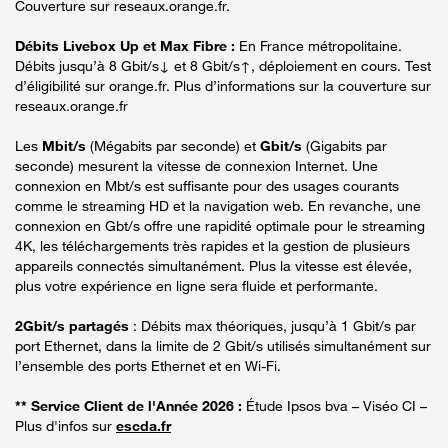
Couverture sur reseaux.orange.fr.
Débits Livebox Up et Max Fibre :
En France métropolitaine.
Débits jusqu’à 8 Gbit/s↓ et 8 Gbit/s↑, déploiement en cours. Test
d’éligibilité sur orange.fr. Plus d’informations sur la couverture sur
reseaux.orange.fr
Les
Mbit/s
(Mégabits par seconde) et
Gbit/s
(Gigabits par
seconde) mesurent la vitesse de connexion Internet. Une
connexion en Mbt/s est suffisante pour des usages courants
comme le streaming HD et la navigation web. En revanche, une
connexion en Gbt/s offre une rapidité optimale pour le streaming
4K, les téléchargements très rapides et la gestion de plusieurs
appareils connectés simultanément. Plus la vitesse est élevée,
plus votre expérience en ligne sera fluide et performante.
2Gbit/s partagés
: Débits max théoriques, jusqu’à 1 Gbit/s par
port Ethernet, dans la limite de 2 Gbit/s utilisés simultanément sur
l’ensemble des ports Ethernet et en Wi-Fi.
** Service Client de l'Année 2026 :
Étude Ipsos bva – Viséo CI –
Plus d'infos sur
escda.fr