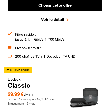
Choisir cette offre
Voir le détail
Fibre rapide :
jusqu'à ↓ 1 Gbit/s ↑ 700 Mbit/s
Livebox 5 : Wifi 5
200 chaînes TV + 1 Décodeur TV UHD
Meilleur choix
Livebox Classic Fibre
Livebox
Classic
29,99 € par mois pendant 12 mois puis 42,99 € par mois, Engagement 12 moi
29,99 €
/mois
pendant 12 mois puis
42,99 €/mois
Engagement 12 mois