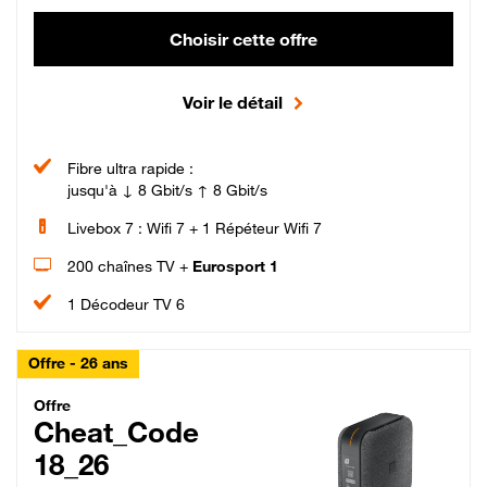
Choisir cette offre
Voir le détail
Fibre ultra rapide :
jusqu'à ↓ 8 Gbit/s ↑ 8 Gbit/s
Livebox 7 : Wifi 7 + 1 Répéteur Wifi 7
200 chaînes TV +
Eurosport 1
1 Décodeur TV 6
Offre - 26 ans
Cheat_Code Fibre_18_26
Offre
Cheat_Code
18_26