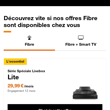
Découvrez vite si nos offres Fibre
sont disponibles chez vous
Fibre
Fibre + Smart TV
L'essentiel
Série Spéciale Livebox Lite Fibre
Série Spéciale Livebox
Lite
29,99 € par mois , Engagement 12 mois
29,99 €
/mois
Engagement 12 mois