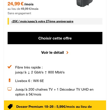
24,99 € par mois pendant 0 mois puis 49,99 € par mois, Sans engagement
24,99 €
/mois
au lieu de
49,99 €/mois
Sans engagement
25 € par mois
-
25€ / mois
jusqu'à votre 27ème anniversaire
Choisir cette offre
Voir le détail
Fibre très rapide :
jusqu'à ↓ 2 Gbit/s ↑ 800 Mbit/s
Livebox 6 : Wifi 6E
Jusqu’à 200 chaînes TV + 1 Décodeur TV UHD en
option à 5€/mois
Deezer Premium 18-26 : 5,99€/mois au lieu de