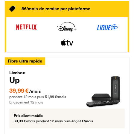
-5€/mois de remise par plateforme
Fibre ultra rapide
Livebox Up Fibre
Livebox
Up
39,99 € par mois pendant 12 mois puis 51,99 € par mois, Engagement 12 moi
39,99 €
/mois
pendant 12 mois puis
51,99 €/mois
Engagement 12 mois
Prix client mobile
39,99 €/mois
pendant 12 mois puis
46,99 €/mois