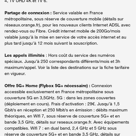
4, TV UHD 4K et TV 6.
Partage de connexion :
Service valable en France
métropolitaine, sous réserve de couverture mobile (détails sur
réseaux.orange.fr), pour les nouveaux clients Internet ADSL avec
rendez-vous ou Fibre. Crédit internet mobile de 200Go/mois
valable jusqu'à la mise en service de votre accès internet et au
plus tard jusqu'à 12 mois suivant la souscription.
Les appels illimités
: Hors coût du service des numéros
spéciaux. Jusqu’à 250 correspondants différents/mois et 3h
maximum/appel. Voir la liste des destinations sur la fiche tarifaire
en vigueur.
Offre 5G+ Home (Flybox 5G+ nécessaire) :
Connexion
accessible exclusivement en France métropolitaine sous
couverture 5G en 3,5GHz. 5G : dans les zones couvertes
(déploiement en cours). Frais d’activation : 29€. Jusqu’à 1,5
Gbit/s en réception et 250 Mbit/s en émission : débits maximum
théoriques, en Wifi 7, sous réserve de couverture 5G+ et en
bande 3,5 GHz, détails sur reseaux.orange.fr. Avec équipements
compatibles. Wifi 7 : en dual band, 2,4 GHz et 5 GHz sous
réserve de couverture 5G+ et en bande 3,5 GHz, détails sur