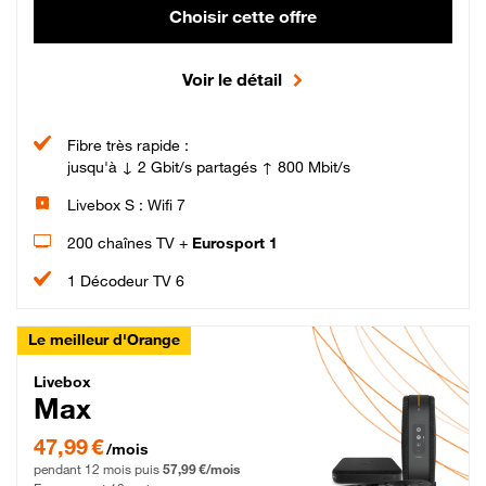
Choisir cette offre
Voir le détail
Fibre très rapide :
jusqu'à ↓ 2 Gbit/s partagés ↑ 800 Mbit/s
Livebox S : Wifi 7
200 chaînes TV +
Eurosport 1
1 Décodeur TV 6
Le meilleur d'Orange
Livebox Max Fibre
Livebox
Max
47,99 € par mois pendant 12 mois puis 57,99 € par mois, Engagement 12 moi
47,99 €
/mois
pendant 12 mois puis
57,99 €/mois