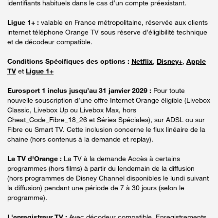
identifiants habituels dans le cas d’un compte préexistant.
Ligue 1+ :
valable en France métropolitaine, réservée aux clients
internet téléphone Orange TV sous réserve d’éligibilité technique
et de décodeur compatible.
Conditions Spécifiques des options :
Netflix
,
Disney+
,
Apple
TV
et
Ligue 1+
Eurosport 1 inclus jusqu’au 31 janvier 2029 :
Pour toute
nouvelle souscription d’une offre Internet Orange éligible (Livebox
Classic, Livebox Up ou Livebox Max, hors
Cheat_Code_Fibre_18_26 et Séries Spéciales), sur ADSL ou sur
Fibre ou Smart TV. Cette inclusion concerne le flux linéaire de la
chaine (hors contenus à la demande et replay).
La TV d'Orange :
La TV à la demande Accès à certains
programmes (hors films) à partir du lendemain de la diffusion
(hors programmes de Disney Channel disponibles le lundi suivant
la diffusion) pendant une période de 7 à 30 jours (selon le
programme).
L'enregistreur TV :
Avec décodeur compatible. Enregistrements