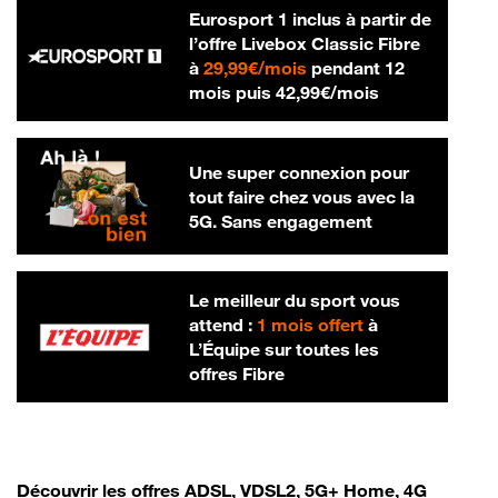
Eurosport 1 inclus à partir de
l’offre Livebox Classic Fibre
29,99 € par mois
à
29,99€/mois
pendant 12
42,99 € par m
mois puis
42,99€/mois
Une super connexion pour
tout faire chez vous avec la
5G. Sans engagement
Le meilleur du sport vous
attend :
1 mois offert
à
L’Équipe sur toutes les
offres Fibre
Découvrir les offres ADSL, VDSL2, 5G+ Home, 4G