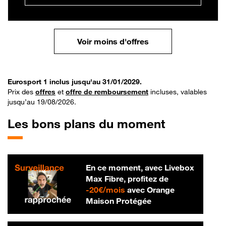
Voir moins d'offres
Eurosport 1 inclus jusqu'au 31/01/2029.
Prix des
offres
et
offre de remboursement
incluses, valables
jusqu’au 19/08/2026.
Les bons plans du moment
En ce moment, avec Livebox
Max Fibre, profitez de
20 € par mois
-
20€/mois
avec Orange
Maison Protégée