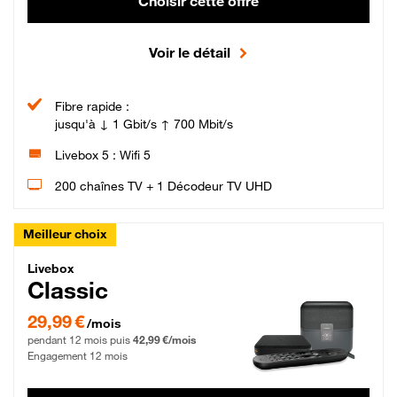
Choisir cette offre
Voir le détail
Fibre rapide :
jusqu'à ↓ 1 Gbit/s ↑ 700 Mbit/s
Livebox 5 : Wifi 5
200 chaînes TV + 1 Décodeur TV UHD
Meilleur choix
Livebox Classic Fibre
Livebox
Classic
29,99 € par mois pendant 12 mois puis 42,99 € par mois, Engagement 12 moi
29,99 €
/mois
pendant 12 mois puis
42,99 €/mois
Engagement 12 mois