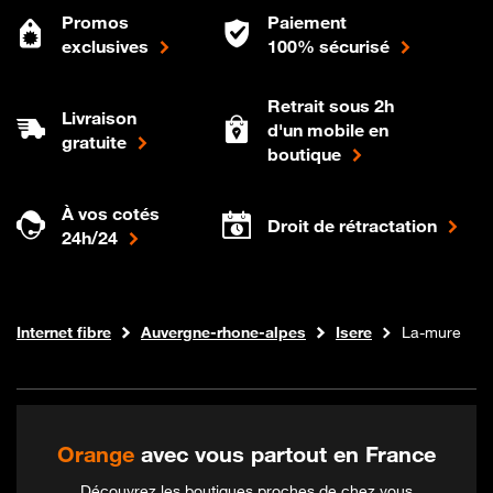
Promos
Paiement
exclusives
100% sécurisé
Retrait sous 2h
Livraison
d'un mobile en
gratuite
boutique
À vos cotés
Droit de rétractation
24h/24
Boutique Orange
Internet fibre
Auvergne-rhone-alpes
Isere
La-mure