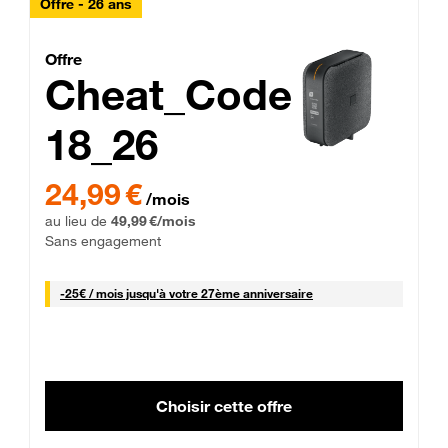
Offre - 26 ans
Cheat_Code Fibre_18_26
Offre
Cheat_Code
18_26
 Engagement 12 mois
24,99 € par mois pendant 0 mois puis 49,99 € par mois, Sans 
24,99 €
/mois
au lieu de
49,99 €/mois
Sans engagement
25 € par mois
-
25€ / mois
jusqu'à votre 27ème anniversaire
Choisir cette offre