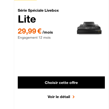
Série Spéciale Livebox 
Série Spéciale Livebox
Lite
29,99 € par mois , Engagement 12 mois
29,99 €
/mois
Engagement 12 mois
Choisir cette offre
Voir le détail