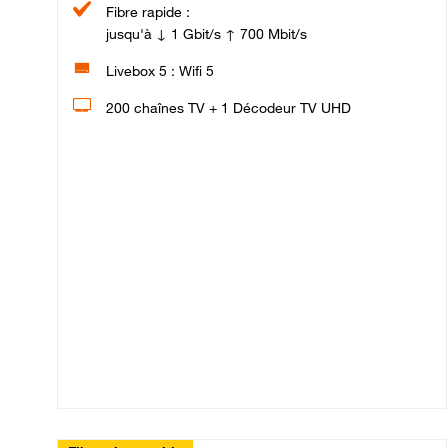
Fibre rapide :
jusqu'à ↓ 1 Gbit/s ↑ 700 Mbit/s
Livebox 5 : Wifi 5
200 chaînes TV + 1 Décodeur TV UHD