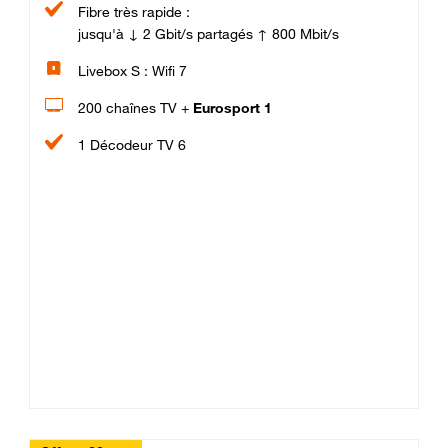
Fibre très rapide :
jusqu'à ↓ 2 Gbit/s partagés ↑ 800 Mbit/s
Livebox S : Wifi 7
200 chaînes TV +
Eurosport 1
1 Décodeur TV 6