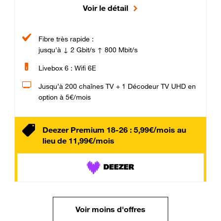
Voir le détail
Fibre très rapide :
jusqu'à ↓ 2 Gbit/s ↑ 800 Mbit/s
Livebox 6 : Wifi 6E
Jusqu’à 200 chaînes TV + 1 Décodeur TV UHD en
option à 5€/mois
Deezer Premium 18-26 : 5,99€/mois au
lieu de 11,99€/mois
Voir moins d'offres