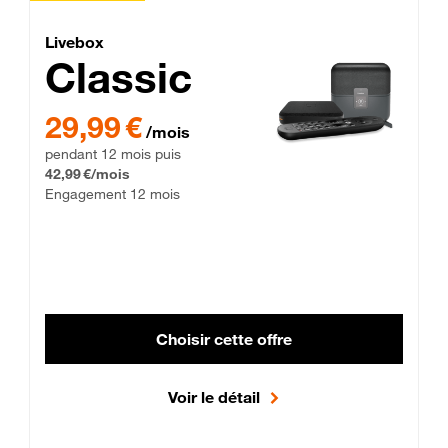
Lite Fibre
Livebox Classic Fibre
Livebox
Classic
29,99 € par mois pendant 12 mois puis 42,99 € par mois, Enga
29,99 €
/mois
pendant 12 mois puis
42,99 €/mois
Engagement 12 mois
Choisir cette offre
Voir le détail