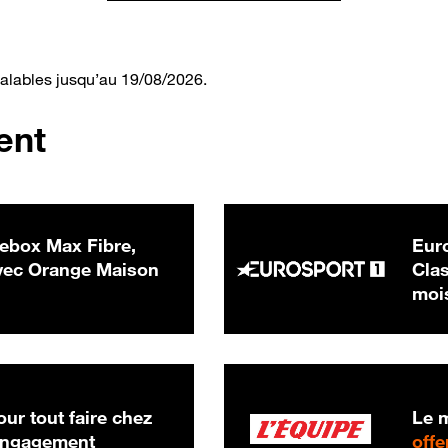
valables jusqu’au 19/08/2026.
ent
ebox Max Fibre,
Euro
 € par mois
ec Orange Maison
Clas
moi
ur tout faire chez
Le m
 engagement
offe