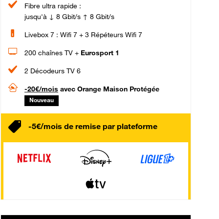
Fibre ultra rapide :
jusqu'à ↓ 8 Gbit/s ↑ 8 Gbit/s
Livebox 7 : Wifi 7 + 3 Répéteurs Wifi 7
200 chaînes TV +
Eurosport 1
2 Décodeurs TV 6
-20€/mois
avec Orange Maison Protégée
Nouveau
-5€/mois de remise par plateforme