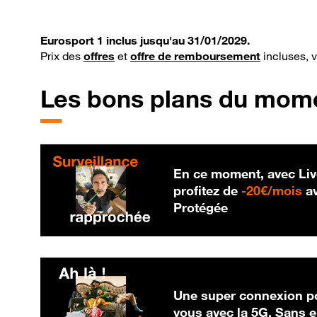
Eurosport 1 inclus jusqu'au 31/01/2029.
Prix des
offres
et
offre de remboursement
incluses, 
Les bons plans du mom
En ce moment, avec Liv
20
profitez de
-
20€/mois
av
Protégée
Une super connexion po
vous avec la 5G. Sans