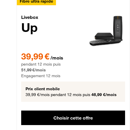
Fibre ultra rapide
Livebox Up Fibre
Livebox
Up
39,99 € par mois pendant 12 mois puis 51,99 € par mois,
39,99 €
/mois
pendant 12 mois puis
51,99 €/mois
Engagement 12 mois
Prix client mobile
39,99 €/mois
pendant 12 mois puis
46,99 €/mois
Choisir cette offre