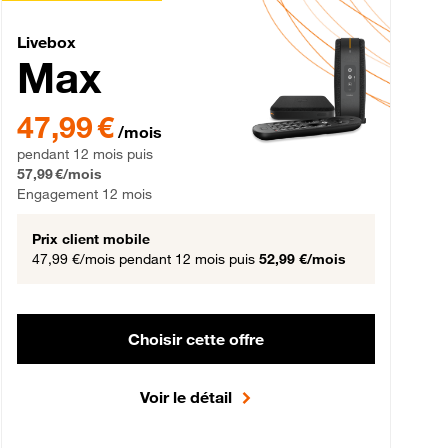
Livebox Max Fibre
Livebox
Max
gement 12 mois
47,99 € par mois pendant 12 mois puis 57,99 € par mois, Engageme
47,99 €
/mois
pendant 12 mois puis
57,99 €/mois
Engagement 12 mois
Prix client mobile
47,99 €/mois
pendant 12 mois puis
52,99 €/mois
Choisir cette offre
Voir le détail