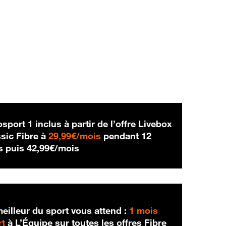
sport 1 inclus à partir de l’offre Livebox
29,99 € par mois
sic Fibre à
29,99€/mois
pendant 12
42,99 € par mois
s puis
42,99€/mois
eilleur du sport vous attend :
1 mois
rt
à L’Équipe sur toutes les offres Fibre