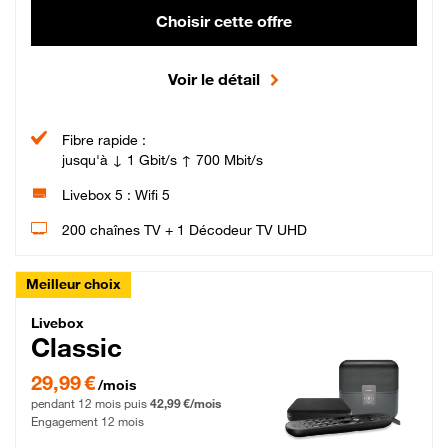
Choisir cette offre
Voir le détail
Fibre rapide :
jusqu'à ↓ 1 Gbit/s ↑ 700 Mbit/s
Livebox 5 : Wifi 5
200 chaînes TV + 1 Décodeur TV UHD
Meilleur choix
Livebox Classic Fibre
Livebox
Classic
29,99 € par mois pendant 12 mois puis 42,99 € par mois, Engagement 12 moi
29,99 €
/mois
pendant 12 mois puis
42,99 €/mois
Engagement 12 mois