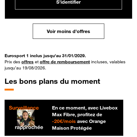
S'identifier
Voir moins d'offres
Eurosport 1 inclus jusqu'au 31/01/2029.
Prix des
offres
et
offre de remboursement
incluses, valables
jusqu’au 19/08/2026.
Les bons plans du moment
En ce moment, avec Livebox
Max Fibre, profitez de
20 € par mois
-
20€/mois
avec Orange
Maison Protégée