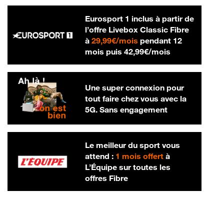
Eurosport 1 inclus à partir de
l’offre Livebox Classic Fibre
29,99 € par mois
à
29,99€/mois
pendant 12
42,99 € par m
mois puis
42,99€/mois
Une super connexion pour
tout faire chez vous avec la
5G. Sans engagement
Le meilleur du sport vous
attend :
1 mois offert
à
L’Équipe sur toutes les
offres Fibre