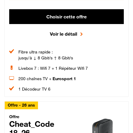
Choisir cette offre
Voir le détail
Fibre ultra rapide :
jusqu'à ↓ 8 Gbit/s ↑ 8 Gbit/s
Livebox 7 : Wifi 7 + 1 Répéteur Wifi 7
200 chaînes TV +
Eurosport 1
1 Décodeur TV 6
Offre - 26 ans
Cheat_Code Fibre_18_26
Offre
Cheat_Code
18_26