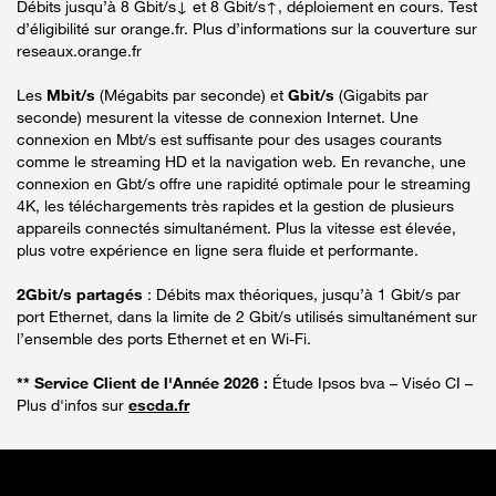
Débits jusqu’à 8 Gbit/s↓ et 8 Gbit/s↑, déploiement en cours. Test
d’éligibilité sur orange.fr. Plus d’informations sur la couverture sur
reseaux.orange.fr
Les
Mbit/s
(Mégabits par seconde) et
Gbit/s
(Gigabits par
seconde) mesurent la vitesse de connexion Internet. Une
connexion en Mbt/s est suffisante pour des usages courants
comme le streaming HD et la navigation web. En revanche, une
connexion en Gbt/s offre une rapidité optimale pour le streaming
4K, les téléchargements très rapides et la gestion de plusieurs
appareils connectés simultanément. Plus la vitesse est élevée,
plus votre expérience en ligne sera fluide et performante.
2Gbit/s partagés
: Débits max théoriques, jusqu’à 1 Gbit/s par
port Ethernet, dans la limite de 2 Gbit/s utilisés simultanément sur
l’ensemble des ports Ethernet et en Wi-Fi.
** Service Client de l'Année 2026 :
Étude Ipsos bva – Viséo CI –
Plus d'infos sur
escda.fr