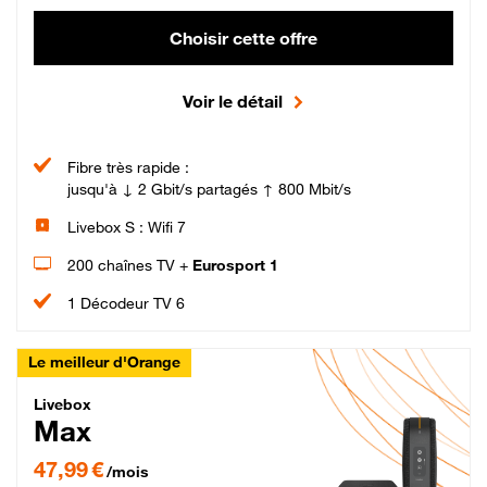
Choisir cette offre
Voir le détail
Fibre très rapide :
jusqu'à ↓ 2 Gbit/s partagés ↑ 800 Mbit/s
Livebox S : Wifi 7
200 chaînes TV +
Eurosport 1
1 Décodeur TV 6
Le meilleur d'Orange
Livebox Max Fibre
Livebox
Max
47,99 € par mois pendant 12 mois puis 57,99 € par mois, Engagement 12 moi
47,99 €
/mois