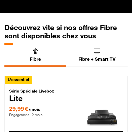
Découvrez vite si nos offres Fibre
sont disponibles chez vous
Fibre
Fibre + Smart TV
L'essentiel
Série Spéciale Livebox Lite Fibre
Série Spéciale Livebox
Lite
29,99 € par mois , Engagement 12 mois
29,99 €
/mois
Engagement 12 mois