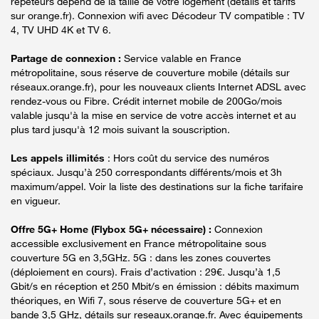
répéteurs dépend de la taille de votre logement (détails et tarifs
sur orange.fr). Connexion wifi avec Décodeur TV compatible : TV
4, TV UHD 4K et TV 6.
Partage de connexion :
Service valable en France
métropolitaine, sous réserve de couverture mobile (détails sur
réseaux.orange.fr), pour les nouveaux clients Internet ADSL avec
rendez-vous ou Fibre. Crédit internet mobile de 200Go/mois
valable jusqu'à la mise en service de votre accès internet et au
plus tard jusqu'à 12 mois suivant la souscription.
Les appels illimités
: Hors coût du service des numéros
spéciaux. Jusqu’à 250 correspondants différents/mois et 3h
maximum/appel. Voir la liste des destinations sur la fiche tarifaire
en vigueur.
Offre 5G+ Home (Flybox 5G+ nécessaire) :
Connexion
accessible exclusivement en France métropolitaine sous
couverture 5G en 3,5GHz. 5G : dans les zones couvertes
(déploiement en cours). Frais d’activation : 29€. Jusqu’à 1,5
Gbit/s en réception et 250 Mbit/s en émission : débits maximum
théoriques, en Wifi 7, sous réserve de couverture 5G+ et en
bande 3,5 GHz, détails sur reseaux.orange.fr. Avec équipements