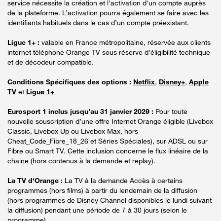
service nécessite la création et l'activation d'un compte auprès
de la plateforme. L’activation pourra également se faire avec les
identifiants habituels dans le cas d’un compte préexistant.
Ligue 1+ :
valable en France métropolitaine, réservée aux clients
internet téléphone Orange TV sous réserve d’éligibilité technique
et de décodeur compatible.
Conditions Spécifiques des options :
Netflix
,
Disney+
,
Apple
TV
et
Ligue 1+
Eurosport 1 inclus jusqu’au 31 janvier 2029 :
Pour toute
nouvelle souscription d’une offre Internet Orange éligible (Livebox
Classic, Livebox Up ou Livebox Max, hors
Cheat_Code_Fibre_18_26 et Séries Spéciales), sur ADSL ou sur
Fibre ou Smart TV. Cette inclusion concerne le flux linéaire de la
chaine (hors contenus à la demande et replay).
La TV d'Orange :
La TV à la demande Accès à certains
programmes (hors films) à partir du lendemain de la diffusion
(hors programmes de Disney Channel disponibles le lundi suivant
la diffusion) pendant une période de 7 à 30 jours (selon le
programme).