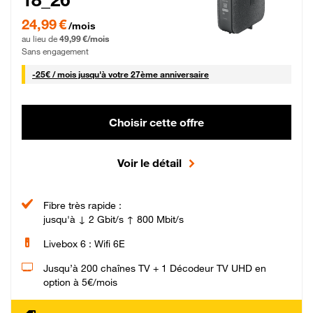
24,99 € par mois pendant 0 mois puis 49,99 € par mois, Sans engagement
24,99 €
/mois
au lieu de
49,99 €/mois
Sans engagement
25 € par mois
-
25€ / mois
jusqu'à votre 27ème anniversaire
Choisir cette offre
Voir le détail
Fibre très rapide :
jusqu'à ↓ 2 Gbit/s ↑ 800 Mbit/s
Livebox 6 : Wifi 6E
Jusqu’à 200 chaînes TV + 1 Décodeur TV UHD en
option à 5€/mois