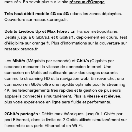
mesurés. En savoir plus sur le site
réseaux d'Orange
Très haut débit mobile 4G ou 5G :
dans les zones déployées.
Couverture sur reseaux.orange.fr.
Débits Livebox Up et Max Fibre :
En France métropolitaine.
Débits jusqu’à 8 Gbit/s↓ et 8 Gbit/s↑, déploiement en cours. Test
d’éligibilité sur orange.fr. Plus d’informations sur la couverture sur
reseaux.orange.fr
Les
Mbit/s
(Mégabits par seconde) et
Gbit/s
(Gigabits par
seconde) mesurent la vitesse de connexion Internet. Une
connexion en Mbt/s est suffisante pour des usages courants
comme le streaming HD et la navigation web. En revanche, une
connexion en Gbt/s offre une rapidité optimale pour le streaming
4K, les téléchargements très rapides et la gestion de plusieurs
appareils connectés simultanément. Plus la vitesse est élevée,
plus votre expérience en ligne sera fluide et performante.
2Gbit/s partagés
: Débits max théoriques, jusqu’à 1 Gbit/s par
port Ethernet, dans la limite de 2 Gbit/s utilisés simultanément sur
l’ensemble des ports Ethernet et en Wi-Fi.