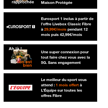
Maison Protégée
Eurosport 1 inclus à partir de
l’offre Livebox Classic Fibre
29,99 € par mois
à
29,99€/mois
pendant 12
42,99 € par m
mois puis
42,99€/mois
Une super connexion pour
tout faire chez vous avec la
5G. Sans engagement
Le meilleur du sport vous
attend :
1 mois offert
à
L’Équipe sur toutes les
offres Fibre