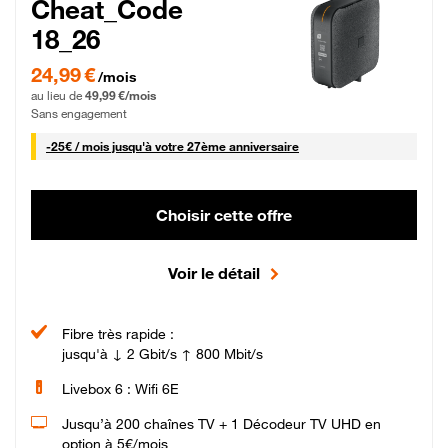
Cheat_Code
18_26
24,99 € par mois pendant 0 mois puis 49,99 € par mois, Sans engagement
24,99 €
/mois
au lieu de
49,99 €/mois
Sans engagement
25 € par mois
-
25€ / mois
jusqu'à votre 27ème anniversaire
Choisir cette offre
Voir le détail
Fibre très rapide :
jusqu'à ↓ 2 Gbit/s ↑ 800 Mbit/s
Livebox 6 : Wifi 6E
Jusqu’à 200 chaînes TV + 1 Décodeur TV UHD en
option à 5€/mois