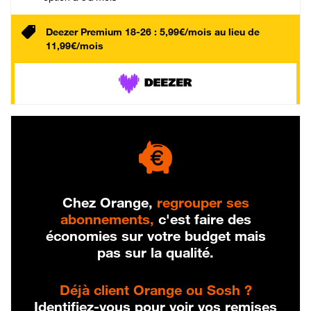
Deezer Premium 18-26 : 5,99€/mois au lieu de
11,99€/mois
Chez Orange,
regrouper ses
abonnements,
c'est faire des
économies sur votre budget mais
pas sur la qualité.
Déjà client Orange ou Sosh ?
Identifiez-vous pour voir vos remises