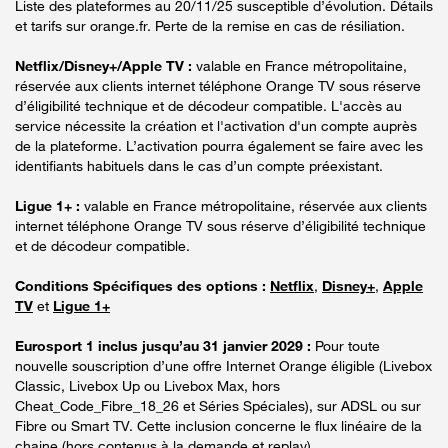
Liste des plateformes au 20/11/25 susceptible d’évolution. Détails
et tarifs sur orange.fr. Perte de la remise en cas de résiliation.
Netflix/Disney+/Apple TV :
valable en France métropolitaine,
réservée aux clients internet téléphone Orange TV sous réserve
d’éligibilité technique et de décodeur compatible. L'accès au
service nécessite la création et l'activation d'un compte auprès
de la plateforme. L’activation pourra également se faire avec les
identifiants habituels dans le cas d’un compte préexistant.
Ligue 1+ :
valable en France métropolitaine, réservée aux clients
internet téléphone Orange TV sous réserve d’éligibilité technique
et de décodeur compatible.
Conditions Spécifiques des options :
Netflix
,
Disney+
,
Apple
TV
et
Ligue 1+
Eurosport 1 inclus jusqu’au 31 janvier 2029 :
Pour toute
nouvelle souscription d’une offre Internet Orange éligible (Livebox
Classic, Livebox Up ou Livebox Max, hors
Cheat_Code_Fibre_18_26 et Séries Spéciales), sur ADSL ou sur
Fibre ou Smart TV. Cette inclusion concerne le flux linéaire de la
chaine (hors contenus à la demande et replay).