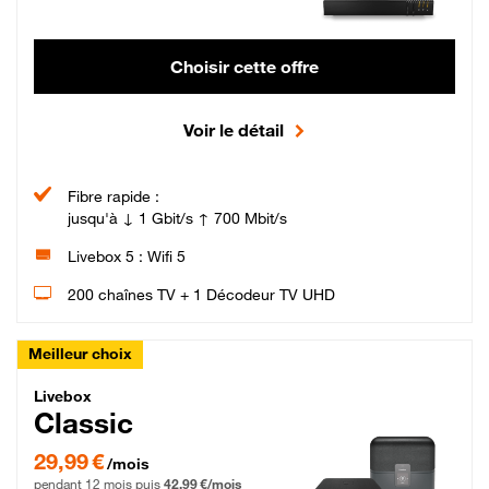
Choisir cette offre
Voir le détail
Fibre rapide :
jusqu'à ↓ 1 Gbit/s ↑ 700 Mbit/s
Livebox 5 : Wifi 5
200 chaînes TV + 1 Décodeur TV UHD
Meilleur choix
Livebox Classic Fibre
Livebox
Classic
29,99 € par mois pendant 12 mois puis 42,99 € par mois, Engagement 12 moi
29,99 €
/mois
pendant 12 mois puis
42,99 €/mois