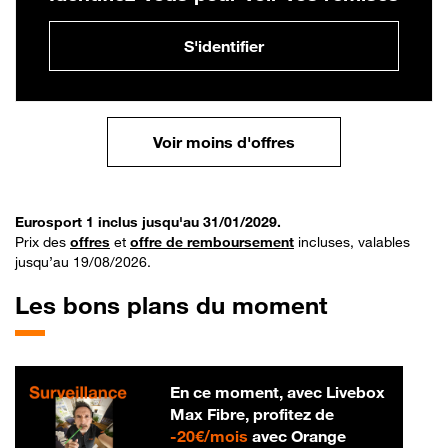
S'identifier
Voir moins d'offres
Eurosport 1 inclus jusqu'au 31/01/2029.
Prix des
offres
et
offre de remboursement
incluses, valables
jusqu’au 19/08/2026.
Les bons plans du moment
En ce moment, avec Livebox
Max Fibre, profitez de
20 € par mois
-
20€/mois
avec Orange