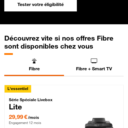
Tester votre éligibilité
Découvrez vite si nos offres Fibre
sont disponibles chez vous
Fibre
Fibre + Smart TV
L'essentiel
Série Spéciale Livebox Lite Fibre
Série Spéciale Livebox
Lite
29,99 € par mois , Engagement 12 mois
29,99 €
/mois
Engagement 12 mois