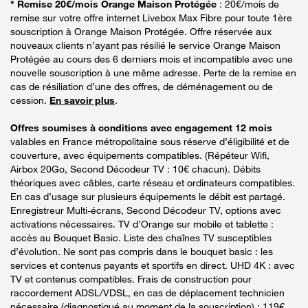
* Remise 20€/mois Orange Maison Protégée
: 20€/mois de
remise sur votre offre internet Livebox Max Fibre pour toute 1ère
souscription à Orange Maison Protégée. Offre réservée aux
nouveaux clients n’ayant pas résilié le service Orange Maison
Protégée au cours des 6 derniers mois et incompatible avec une
nouvelle souscription à une même adresse. Perte de la remise en
cas de résiliation d’une des offres, de déménagement ou de
cession.
En savoir plus
.
Offres soumises à conditions avec engagement 12 mois
valables en France métropolitaine sous réserve d’éligibilité et de
couverture, avec équipements compatibles. (Répéteur Wifi,
Airbox 20Go, Second Décodeur TV : 10€ chacun). Débits
théoriques avec câbles, carte réseau et ordinateurs compatibles.
En cas d’usage sur plusieurs équipements le débit est partagé.
Enregistreur Multi-écrans, Second Décodeur TV, options avec
activations nécessaires. TV d’Orange sur mobile et tablette :
accès au Bouquet Basic. Liste des chaînes TV susceptibles
d’évolution. Ne sont pas compris dans le bouquet basic : les
services et contenus payants et sportifs en direct. UHD 4K : avec
TV et contenus compatibles. Frais de construction pour
raccordement ADSL/VDSL, en cas de déplacement technicien
nécessaire (diagnostiqué au moment de la souscription) : 119€.