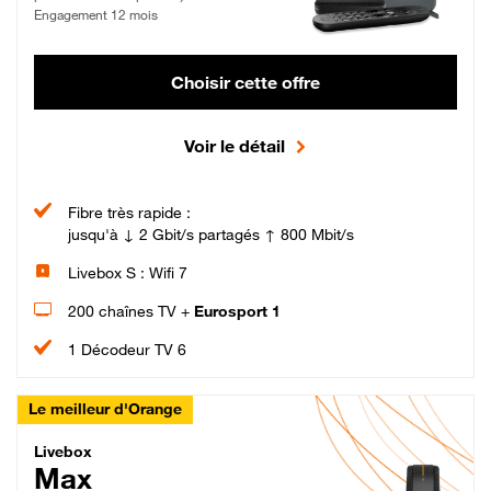
Engagement 12 mois
Choisir cette offre
Voir le détail
Fibre très rapide :
jusqu'à ↓ 2 Gbit/s partagés ↑ 800 Mbit/s
Livebox S : Wifi 7
200 chaînes TV +
Eurosport 1
1 Décodeur TV 6
Le meilleur d'Orange
Livebox Max Fibre
Livebox
Max