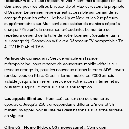
Répéteur Wifi 7
: Les Répéteurs Wifi 7 sont mis à disposition sur
demande pour les offres Livebox Up et Max et restent la propriété
d'Orange. Le premier répéteur est accessible sur demande sur
orange.fr pour les offres Livebox Up et Max, et les 2 répéteurs
supplémentaires sur Max sont accessibles de manière séparée
chaque 72h après la demande précédente. Le nombre de
répéteurs dépend de la taille de votre logement (détails et tarifs
sur orange.fr). Connexion wifi avec Décodeur TV compatible : TV
4, TV UHD 4K et TV 6.
Partage de connexion :
Service valable en France
métropolitaine, sous réserve de couverture mobile (détails sur
réseaux.orange.fr), pour les nouveaux clients Internet ADSL avec
rendez-vous ou Fibre. Crédit internet mobile de 200Go/mois
valable jusqu'à la mise en service de votre accès internet et au
plus tard jusqu'à 12 mois suivant la souscription.
Les appels illimités
: Hors coût du service des numéros
spéciaux. Jusqu’à 250 correspondants différents/mois et 3h
maximum/appel. Voir la liste des destinations sur la fiche tarifaire
en vigueur.
Offre 5G+ Home (Flybox 5G+ nécessaire) :
Connexion