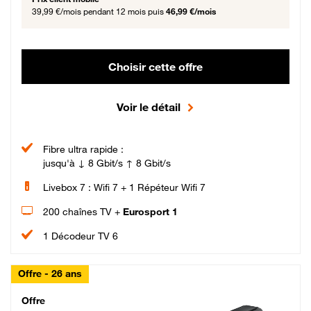
39,99 €/mois
pendant 12 mois puis
46,99 €/mois
Choisir cette offre
Voir le détail
Fibre ultra rapide :
jusqu'à ↓ 8 Gbit/s ↑ 8 Gbit/s
Livebox 7 : Wifi 7 + 1 Répéteur Wifi 7
200 chaînes TV +
Eurosport 1
1 Décodeur TV 6
Offre - 26 ans
Cheat_Code Fibre_18_26
Offre