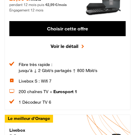
pendant 12 mois puis
42,99 €/mois
Engagement 12 mois
Choisir cette offre
Voir le détail
Fibre très rapide :
jusqu'à ↓ 2 Gbit/s partagés ↑ 800 Mbit/s
Livebox S : Wifi 7
200 chaînes TV +
Eurosport 1
1 Décodeur TV 6
Le meilleur d'Orange
Livebox Max Fibre
Livebox