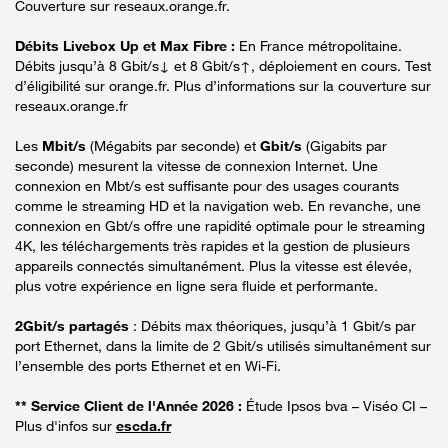
Couverture sur reseaux.orange.fr.
Débits Livebox Up et Max Fibre :
En France métropolitaine.
Débits jusqu’à 8 Gbit/s↓ et 8 Gbit/s↑, déploiement en cours. Test
d’éligibilité sur orange.fr. Plus d’informations sur la couverture sur
reseaux.orange.fr
Les
Mbit/s
(Mégabits par seconde) et
Gbit/s
(Gigabits par
seconde) mesurent la vitesse de connexion Internet. Une
connexion en Mbt/s est suffisante pour des usages courants
comme le streaming HD et la navigation web. En revanche, une
connexion en Gbt/s offre une rapidité optimale pour le streaming
4K, les téléchargements très rapides et la gestion de plusieurs
appareils connectés simultanément. Plus la vitesse est élevée,
plus votre expérience en ligne sera fluide et performante.
2Gbit/s partagés
: Débits max théoriques, jusqu’à 1 Gbit/s par
port Ethernet, dans la limite de 2 Gbit/s utilisés simultanément sur
l’ensemble des ports Ethernet et en Wi-Fi.
** Service Client de l'Année 2026 :
Étude Ipsos bva – Viséo CI –
Plus d'infos sur
escda.fr