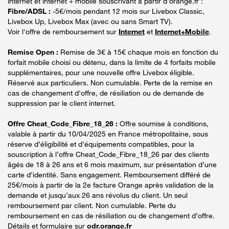
internet et internet + mobile souscrivant à partir d’orange.fr :
Fibre/ADSL :
-5€/mois pendant 12 mois sur Livebox Classic,
Livebox Up, Livebox Max (avec ou sans Smart TV).
Voir l'offre de remboursement sur
Internet
et
Internet+Mobile
.
Remise Open :
Remise de 3€ à 15€ chaque mois en fonction du
forfait mobile choisi ou détenu, dans la limite de 4 forfaits mobile
supplémentaires, pour une nouvelle offre Livebox éligible.
Réservé aux particuliers. Non cumulable. Perte de la remise en
cas de changement d'offre, de résiliation ou de demande de
suppression par le client internet.
Offre Cheat_Code_Fibre_18_26 :
Offre soumise à conditions,
valable à partir du 10/04/2025 en France métropolitaine, sous
réserve d’éligibilité et d’équipements compatibles, pour la
souscription à l’offre Cheat_Code_Fibre_18_26 par des clients
âgés de 18 à 26 ans et 6 mois maximum, sur présentation d’une
carte d’identité. Sans engagement. Remboursement différé de
25€/mois à partir de la 2e facture Orange après validation de la
demande et jusqu’aux 26 ans révolus du client. Un seul
remboursement par client. Non cumulable. Perte du
remboursement en cas de résiliation ou de changement d’offre.
Détails et formulaire sur
odr.orange.fr