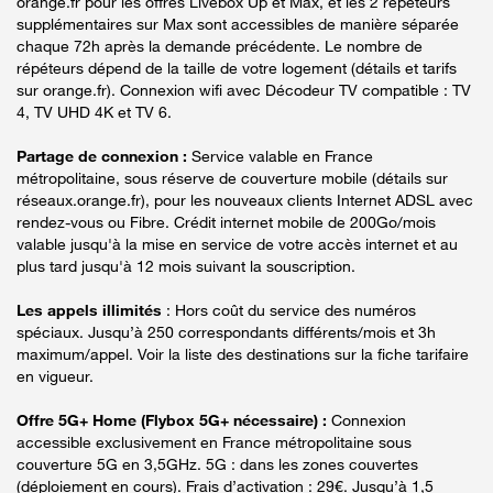
orange.fr pour les offres Livebox Up et Max, et les 2 répéteurs
supplémentaires sur Max sont accessibles de manière séparée
chaque 72h après la demande précédente. Le nombre de
répéteurs dépend de la taille de votre logement (détails et tarifs
sur orange.fr). Connexion wifi avec Décodeur TV compatible : TV
4, TV UHD 4K et TV 6.
Partage de connexion :
Service valable en France
métropolitaine, sous réserve de couverture mobile (détails sur
réseaux.orange.fr), pour les nouveaux clients Internet ADSL avec
rendez-vous ou Fibre. Crédit internet mobile de 200Go/mois
valable jusqu'à la mise en service de votre accès internet et au
plus tard jusqu'à 12 mois suivant la souscription.
Les appels illimités
: Hors coût du service des numéros
spéciaux. Jusqu’à 250 correspondants différents/mois et 3h
maximum/appel. Voir la liste des destinations sur la fiche tarifaire
en vigueur.
Offre 5G+ Home (Flybox 5G+ nécessaire) :
Connexion
accessible exclusivement en France métropolitaine sous
couverture 5G en 3,5GHz. 5G : dans les zones couvertes
(déploiement en cours). Frais d’activation : 29€. Jusqu’à 1,5