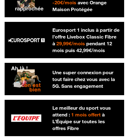
20 € par mois
-
20€/mois
avec Orange
Maison Protégée
Eurosport 1 inclus à partir de
l’offre Livebox Classic Fibre
29,99 € par mois
à
29,99€/mois
pendant 12
42,99 € par m
mois puis
42,99€/mois
Une super connexion pour
tout faire chez vous avec la
5G. Sans engagement
Le meilleur du sport vous
attend :
1 mois offert
à
L’Équipe sur toutes les
offres Fibre