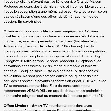
nouveaux clients n’ayant pas résilié le service Orange Maison
Protégée au cours des 6 derniers mois et incompatible avec une
nouvelle souscription à une même adresse. Perte de la remise en
cas de résiliation d’une des offres, de déménagement ou de
cession.
En savoir plus
.
Offres soumises à conditions avec engagement 12 mois
valables en France métropolitaine sous réserve d’éligibilité et de
couverture, avec équipements compatibles. (Répéteur Wifi,
Airbox 20Go, Second Décodeur TV : 10€ chacun). Débits
théoriques avec câbles, carte réseau et ordinateurs compatibles.
En cas d’usage sur plusieurs équipements le débit est partagé.
Enregistreur Multi-écrans, Second Décodeur TV, options avec
activations nécessaires. TV d’Orange sur mobile et tablette :
accès au Bouquet Basic. Liste des chaînes TV susceptibles
d’évolution. Ne sont pas compris dans le bouquet basic : les
services et contenus payants et sportifs en direct. UHD 4K : avec
TV et contenus compatibles. Frais de construction pour
raccordement ADSL/VDSL, en cas de déplacement technicien
nécessaire (diagnostiqué au moment de la souscription) : 119€.
Offres Livebox + Smart TV
soumises à conditions avec
engagement 24 mois valables en France métropolitaine sous