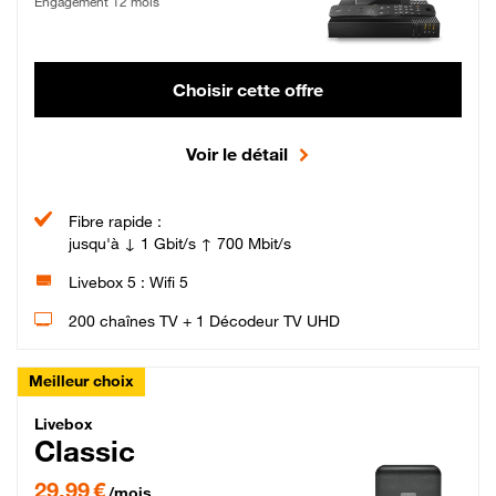
Engagement 12 mois
Choisir cette offre
Voir le détail
Fibre rapide :
jusqu'à ↓ 1 Gbit/s ↑ 700 Mbit/s
Livebox 5 : Wifi 5
200 chaînes TV + 1 Décodeur TV UHD
Meilleur choix
Livebox Classic Fibre
Livebox
Classic
29,99 € par mois pendant 12 mois puis 42,99 € par mois, Engagement 12 moi
29,99 €
/mois