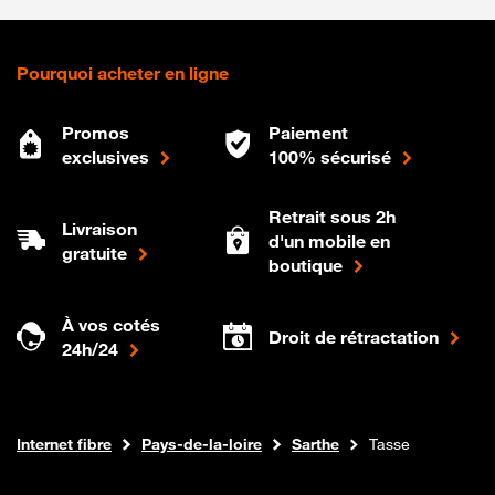
Pourquoi acheter en ligne
Promos
Paiement
exclusives
100% sécurisé
Retrait sous 2h
Livraison
d'un mobile en
gratuite
boutique
À vos cotés
Droit de rétractation
24h/24
Boutique Orange
Internet fibre
Pays-de-la-loire
Sarthe
Tasse