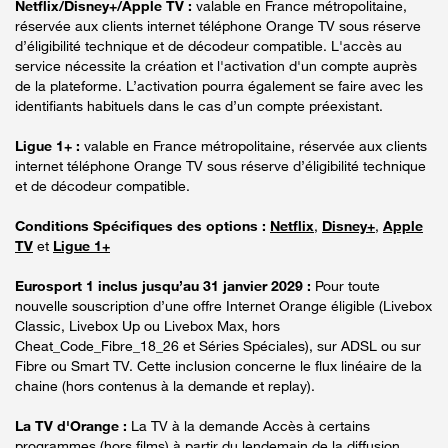
Netflix/Disney+/Apple TV :
valable en France métropolitaine,
réservée aux clients internet téléphone Orange TV sous réserve
d’éligibilité technique et de décodeur compatible. L'accès au
service nécessite la création et l'activation d'un compte auprès
de la plateforme. L’activation pourra également se faire avec les
identifiants habituels dans le cas d’un compte préexistant.
Ligue 1+ :
valable en France métropolitaine, réservée aux clients
internet téléphone Orange TV sous réserve d’éligibilité technique
et de décodeur compatible.
Conditions Spécifiques des options :
Netflix
,
Disney+
,
Apple
TV
et
Ligue 1+
Eurosport 1 inclus jusqu’au 31 janvier 2029 :
Pour toute
nouvelle souscription d’une offre Internet Orange éligible (Livebox
Classic, Livebox Up ou Livebox Max, hors
Cheat_Code_Fibre_18_26 et Séries Spéciales), sur ADSL ou sur
Fibre ou Smart TV. Cette inclusion concerne le flux linéaire de la
chaine (hors contenus à la demande et replay).
La TV d'Orange :
La TV à la demande Accès à certains
programmes (hors films) à partir du lendemain de la diffusion