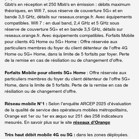
Gbit/s en réception et 250 Mbit/s en émission : débits maximum
théoriques, en Wifi 7, sous réserve de couverture 5G+ et en
bande 3,5 GHz, détails sur reseaux.orange.fr. Avec équipements
compatibles. Wifi 7 : en dual band, 2,4 GHz et 5 GHz sous
réserve de couverture 5G+ et en bande 3,5 GHz, détails sur
reseaux.orange.fr. Avec équipements compatibles. Forfaits Mobile
pour clients 4G Home ou 5G+ Home : Offre réservée aux
particuliers membres du foyer du client détenteur de l'offre 4G
Home ou 5G+ Home, dans la limite de 5 forfaits par foyer. Perte
de la remise en cas de résiliation ou de changement d’offre.
Forfaits Mobile pour clients 5G+ Home
: Offre réservée aux
particuliers membres du foyer du client détenteur de l'offre 5G+
Home, dans la limite de 5 forfaits. Perte de la remise en cas de
résiliation ou de changement d’offre.
Réseau mobile N°1 :
Selon l’enquête ARCEP 2025 d’évaluation
de la qualité de service des opérateurs mobiles métropolitains,
Orange est 1er ou 1er ex æquo sur 251 des 258 indicateurs
mesurés. En savoir plus sur le site
réseaux d'Orange
Très haut débit mobile 4G ou 5G :
dans les zones déployées.