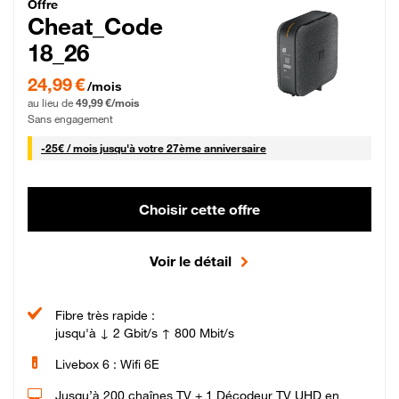
Cheat_Code Fibre_18_26
Offre
Cheat_Code
18_26
24,99 € par mois pendant 0 mois puis 49,99 € par mois, Sans engagement
24,99 €
/mois
au lieu de
49,99 €/mois
Sans engagement
25 € par mois
-
25€ / mois
jusqu'à votre 27ème anniversaire
Choisir cette offre
Voir le détail
Fibre très rapide :
jusqu'à ↓ 2 Gbit/s ↑ 800 Mbit/s
Livebox 6 : Wifi 6E
Jusqu’à 200 chaînes TV + 1 Décodeur TV UHD en