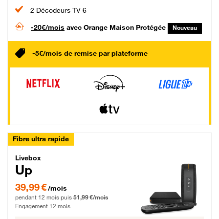
2 Décodeurs TV 6
-20€/mois
avec Orange Maison Protégée
Nouveau
-5€/mois de remise par plateforme
Fibre ultra rapide
Livebox Up Fibre
Livebox
Up
39,99 € par mois pendant 12 mois puis 51,99 € par mois, Engagement 12 moi
39,99 €
/mois
pendant 12 mois puis
51,99 €/mois
Engagement 12 mois