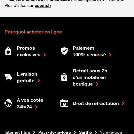
Plus d'infos sur
escda.fr
Pourquoi acheter en ligne
Promos
Paiement
exclusives
100% sécurisé
Retrait sous 2h
Livraison
d'un mobile en
gratuite
boutique
À vos cotés
Droit de rétractation
24h/24
Boutique Orange
Internet fibre
Pays-de-la-loire
Sarthe
Yvre-le-polin