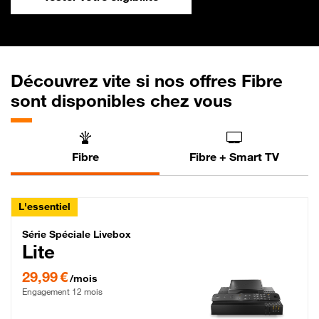
Découvrez vite si nos offres Fibre
sont disponibles chez vous
Fibre
Fibre + Smart TV
L'essentiel
Série Spéciale Livebox Lite Fibre
Série Spéciale Livebox
Lite
29,99 € par mois , Engagement 12 mois
29,99 €
/mois
Engagement 12 mois