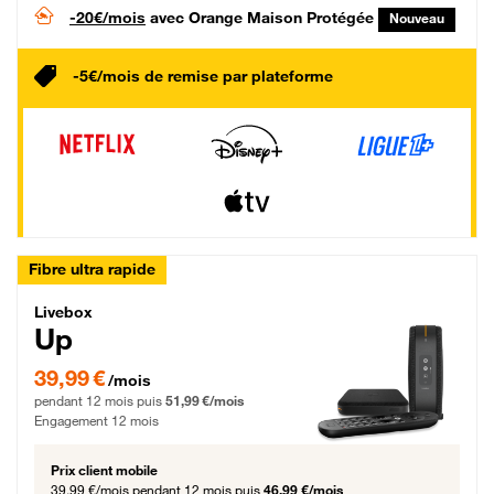
-20€/mois
avec Orange Maison Protégée
Nouveau
-5€/mois de remise par plateforme
Fibre ultra rapide
Livebox Up Fibre
Livebox
Up
39,99 € par mois pendant 12 mois puis 51,99 € par mois, Engagement 12 moi
39,99 €
/mois
pendant 12 mois puis
51,99 €/mois
Engagement 12 mois
Prix client mobile
39,99 €/mois
pendant 12 mois puis
46,99 €/mois