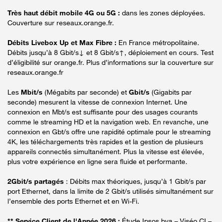
Très haut débit mobile 4G ou 5G :
dans les zones déployées.
Couverture sur reseaux.orange.fr.
Débits Livebox Up et Max Fibre :
En France métropolitaine.
Débits jusqu’à 8 Gbit/s↓ et 8 Gbit/s↑, déploiement en cours. Test
d’éligibilité sur orange.fr. Plus d’informations sur la couverture sur
reseaux.orange.fr
Les
Mbit/s
(Mégabits par seconde) et
Gbit/s
(Gigabits par
seconde) mesurent la vitesse de connexion Internet. Une
connexion en Mbt/s est suffisante pour des usages courants
comme le streaming HD et la navigation web. En revanche, une
connexion en Gbt/s offre une rapidité optimale pour le streaming
4K, les téléchargements très rapides et la gestion de plusieurs
appareils connectés simultanément. Plus la vitesse est élevée,
plus votre expérience en ligne sera fluide et performante.
2Gbit/s partagés
: Débits max théoriques, jusqu’à 1 Gbit/s par
port Ethernet, dans la limite de 2 Gbit/s utilisés simultanément sur
l’ensemble des ports Ethernet et en Wi-Fi.
** Service Client de l'Année 2026 :
Étude Ipsos bva – Viséo CI –