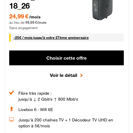
18_26
24,99 € par mois pendant 0 mois puis 49,99 € par mois, Sans engagement
24,99 €
/mois
au lieu de
49,99 €/mois
Sans engagement
25 € par mois
-
25€ / mois
jusqu'à votre 27ème anniversaire
Choisir cette offre
Voir le détail
Fibre très rapide :
jusqu'à ↓ 2 Gbit/s ↑ 800 Mbit/s
Livebox 6 : Wifi 6E
Jusqu’à 200 chaînes TV + 1 Décodeur TV UHD en
option à 5€/mois