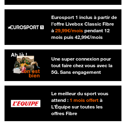
Eurosport 1 inclus à partir de
l’offre Livebox Classic Fibre
29,99 € par mois
à
29,99€/mois
pendant 12
42,99 € par m
mois puis
42,99€/mois
Une super connexion pour
tout faire chez vous avec la
5G. Sans engagement
Le meilleur du sport vous
attend :
1 mois offert
à
L’Équipe sur toutes les
offres Fibre