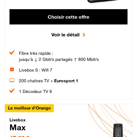
Choisir cette offre
Voir le détail
Fibre très rapide :
jusqu'à ↓ 2 Gbit/s partagés ↑ 800 Mbit/s
Livebox S : Wifi 7
200 chaînes TV +
Eurosport 1
1 Décodeur TV 6
Le meilleur d'Orange
Livebox Max Fibre
Livebox
Max
47,99 € par mois pendant 12 mois puis 57,99 € par mois, Engagement 12 moi