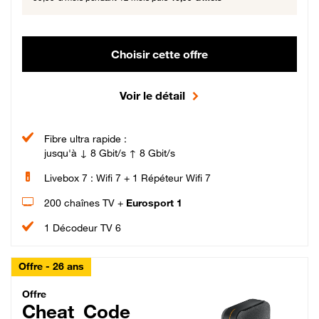
Choisir cette offre
Voir le détail
Fibre ultra rapide :
jusqu'à ↓ 8 Gbit/s ↑ 8 Gbit/s
Livebox 7 : Wifi 7 + 1 Répéteur Wifi 7
200 chaînes TV +
Eurosport 1
1 Décodeur TV 6
Offre - 26 ans
Cheat_Code Fibre_18_26
Offre
Cheat_Code