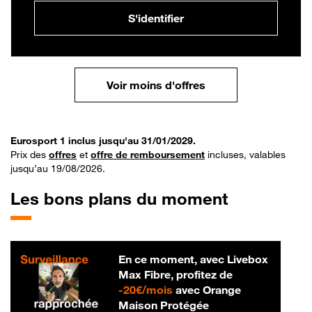
S'identifier
Voir moins d'offres
Eurosport 1 inclus jusqu'au 31/01/2029.
Prix des
offres
et
offre de remboursement
incluses, valables
jusqu’au 19/08/2026.
Les bons plans du moment
En ce moment, avec Livebox
Max Fibre, profitez de
20 € par mois
-
20€/mois
avec Orange
Maison Protégée