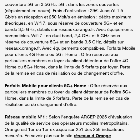
couverture 5G en 3,5GHz. 5G : dans les zones couvertes
(déploiement en cours). Frais d’activation : 29€. Jusqu’à 1,5
Gbit/s en réception et 250 Mbit/s en émission : débits maximum
théoriques, en Wifi 7, sous réserve de couverture 5G+ et en
bande 3,5 GHz, détails sur reseaux.orange.fr. Avec équipements
compatibles. Wifi 7 : en dual band, 2,4 GHz et 5 GHz sous
réserve de couverture 5G+ et en bande 3,5 GHz, détails sur
reseaux.orange.fr. Avec équipements compatibles. Forfaits Mobile
pour clients 4G Home ou 5G+ Home : Offre réservée aux
particuliers membres du foyer du client détenteur de l'offre 4G
Home ou 5G+ Home, dans la limite de 5 forfaits par foyer. Perte
de la remise en cas de résiliation ou de changement d’offre.
Forfaits Mobile pour clients 5G+ Home
: Offre réservée aux
particuliers membres du foyer du client détenteur de l'offre 5G+
Home, dans la limite de 5 forfaits. Perte de la remise en cas de
résiliation ou de changement d’offre.
Réseau mobile N°1 :
Selon l’enquête ARCEP 2025 d’évaluation
de la qualité de service des opérateurs mobiles métropolitains,
Orange est 1er ou 1er ex æquo sur 251 des 258 indicateurs
mesurés. En savoir plus sur le site
réseaux d'Orange