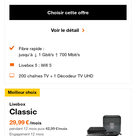
Choisir cette offre
Voir le détail
Fibre rapide :
jusqu'à ↓ 1 Gbit/s ↑ 700 Mbit/s
Livebox 5 : Wifi 5
200 chaînes TV + 1 Décodeur TV UHD
Meilleur choix
Livebox Classic Fibre
Livebox
Classic
29,99 € par mois pendant 12 mois puis 42,99 € par mois, Engagement 12 moi
29,99 €
/mois
pendant 12 mois puis
42,99 €/mois
Engagement 12 mois