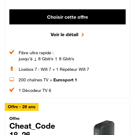
Choisir cette offre
Voir le détail
Fibre ultra rapide :
jusqu'à ↓ 8 Gbit/s ↑ 8 Gbit/s
Livebox 7 : Wifi 7 + 1 Répéteur Wifi 7
200 chaînes TV +
Eurosport 1
1 Décodeur TV 6
Offre - 26 ans
Cheat_Code Fibre_18_26
Offre
Cheat_Code
18_26