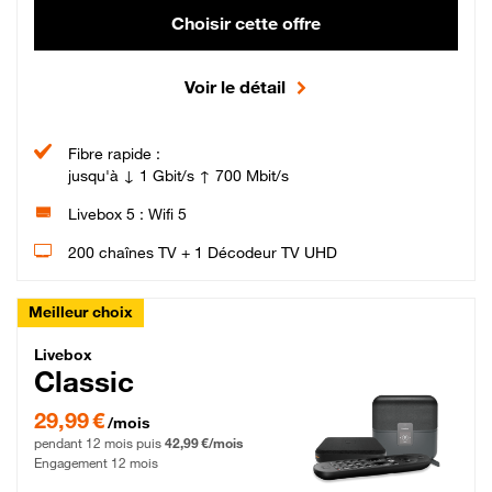
Choisir cette offre
Voir le détail
Fibre rapide :
jusqu'à ↓ 1 Gbit/s ↑ 700 Mbit/s
Livebox 5 : Wifi 5
200 chaînes TV + 1 Décodeur TV UHD
Meilleur choix
Livebox Classic Fibre
Livebox
Classic
29,99 € par mois pendant 12 mois puis 42,99 € par mois, Engagement 12 moi
29,99 €
/mois
pendant 12 mois puis
42,99 €/mois
Engagement 12 mois