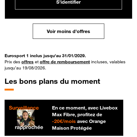
S'identifier
Voir moins d'offres
Eurosport 1 inclus jusqu'au 31/01/2029.
Prix des
offres
et
offre de remboursement
incluses, valables
jusqu’au 19/08/2026.
Les bons plans du moment
En ce moment, avec Livebox
Max Fibre, profitez de
20 € par mois
-
20€/mois
avec Orange
Maison Protégée