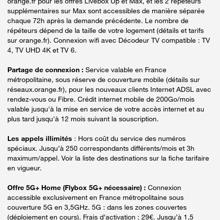
orange.fr pour les offres Livebox Up et Max, et les 2 répéteurs
supplémentaires sur Max sont accessibles de manière séparée
chaque 72h après la demande précédente. Le nombre de
répéteurs dépend de la taille de votre logement (détails et tarifs
sur orange.fr). Connexion wifi avec Décodeur TV compatible : TV
4, TV UHD 4K et TV 6.
Partage de connexion :
Service valable en France
métropolitaine, sous réserve de couverture mobile (détails sur
réseaux.orange.fr), pour les nouveaux clients Internet ADSL avec
rendez-vous ou Fibre. Crédit internet mobile de 200Go/mois
valable jusqu'à la mise en service de votre accès internet et au
plus tard jusqu'à 12 mois suivant la souscription.
Les appels illimités
: Hors coût du service des numéros
spéciaux. Jusqu’à 250 correspondants différents/mois et 3h
maximum/appel. Voir la liste des destinations sur la fiche tarifaire
en vigueur.
Offre 5G+ Home (Flybox 5G+ nécessaire) :
Connexion
accessible exclusivement en France métropolitaine sous
couverture 5G en 3,5GHz. 5G : dans les zones couvertes
(déploiement en cours). Frais d’activation : 29€. Jusqu’à 1,5