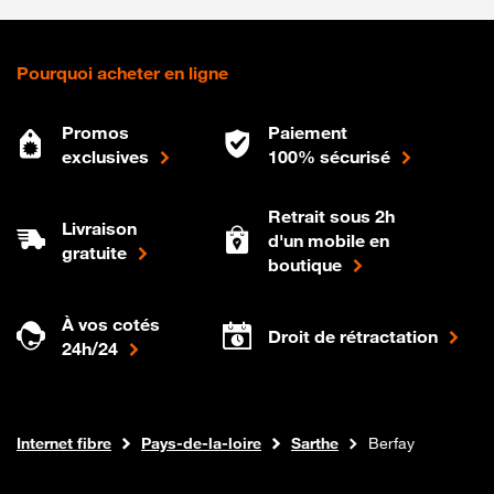
Pourquoi acheter en ligne
Promos
Paiement
exclusives
100% sécurisé
Retrait sous 2h
Livraison
d'un mobile en
gratuite
boutique
À vos cotés
Droit de rétractation
24h/24
Boutique Orange
Internet fibre
Pays-de-la-loire
Sarthe
Berfay