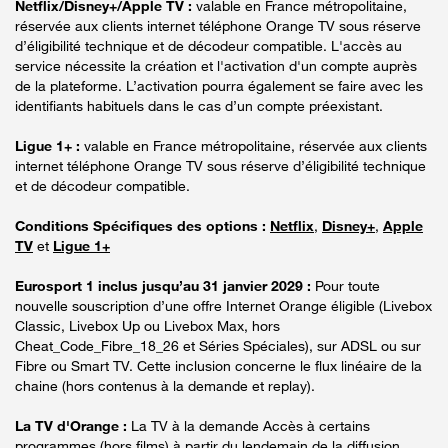
Netflix/Disney+/Apple TV :
valable en France métropolitaine,
réservée aux clients internet téléphone Orange TV sous réserve
d’éligibilité technique et de décodeur compatible. L'accès au
service nécessite la création et l'activation d'un compte auprès
de la plateforme. L’activation pourra également se faire avec les
identifiants habituels dans le cas d’un compte préexistant.
Ligue 1+ :
valable en France métropolitaine, réservée aux clients
internet téléphone Orange TV sous réserve d’éligibilité technique
et de décodeur compatible.
Conditions Spécifiques des options :
Netflix
,
Disney+
,
Apple
TV
et
Ligue 1+
Eurosport 1 inclus jusqu’au 31 janvier 2029 :
Pour toute
nouvelle souscription d’une offre Internet Orange éligible (Livebox
Classic, Livebox Up ou Livebox Max, hors
Cheat_Code_Fibre_18_26 et Séries Spéciales), sur ADSL ou sur
Fibre ou Smart TV. Cette inclusion concerne le flux linéaire de la
chaine (hors contenus à la demande et replay).
La TV d'Orange :
La TV à la demande Accès à certains
programmes (hors films) à partir du lendemain de la diffusion