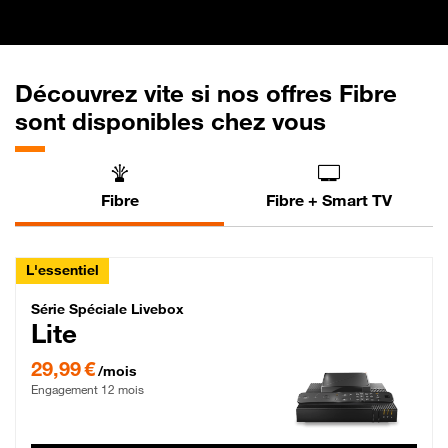
Découvrez vite si nos offres Fibre
sont disponibles chez vous
Fibre
Fibre + Smart TV
L'essentiel
Série Spéciale Livebox Lite Fibre
Série Spéciale Livebox
Lite
29,99 € par mois , Engagement 12 mois
29,99 €
/mois
Engagement 12 mois