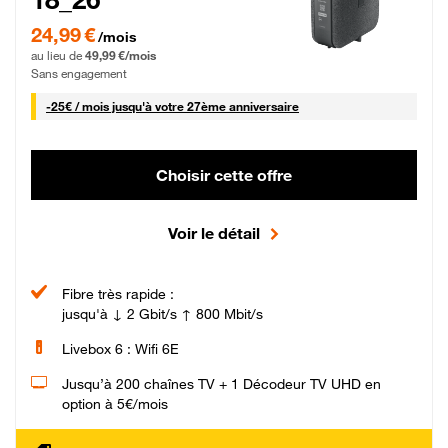
24,99 € par mois pendant 0 mois puis 49,99 € par mois, Sans engagement
24,99 €
/mois
au lieu de
49,99 €/mois
Sans engagement
25 € par mois
-
25€ / mois
jusqu'à votre 27ème anniversaire
Choisir cette offre
Voir le détail
Fibre très rapide :
jusqu'à ↓ 2 Gbit/s ↑ 800 Mbit/s
Livebox 6 : Wifi 6E
Jusqu’à 200 chaînes TV + 1 Décodeur TV UHD en
option à 5€/mois