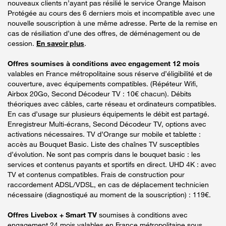
nouveaux clients n’ayant pas résilié le service Orange Maison
Protégée au cours des 6 derniers mois et incompatible avec une
nouvelle souscription à une même adresse. Perte de la remise en
cas de résiliation d’une des offres, de déménagement ou de
cession.
En savoir plus
.
Offres soumises à conditions avec engagement 12 mois
valables en France métropolitaine sous réserve d’éligibilité et de
couverture, avec équipements compatibles. (Répéteur Wifi,
Airbox 20Go, Second Décodeur TV : 10€ chacun). Débits
théoriques avec câbles, carte réseau et ordinateurs compatibles.
En cas d’usage sur plusieurs équipements le débit est partagé.
Enregistreur Multi-écrans, Second Décodeur TV, options avec
activations nécessaires. TV d’Orange sur mobile et tablette :
accès au Bouquet Basic. Liste des chaînes TV susceptibles
d’évolution. Ne sont pas compris dans le bouquet basic : les
services et contenus payants et sportifs en direct. UHD 4K : avec
TV et contenus compatibles. Frais de construction pour
raccordement ADSL/VDSL, en cas de déplacement technicien
nécessaire (diagnostiqué au moment de la souscription) : 119€.
Offres Livebox + Smart TV
soumises à conditions avec
engagement 24 mois valables en France métropolitaine sous