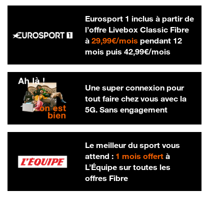
Eurosport 1 inclus à partir de
l’offre Livebox Classic Fibre
29,99 € par mois
à
29,99€/mois
pendant 12
42,99 € par m
mois puis
42,99€/mois
Une super connexion pour
tout faire chez vous avec la
5G. Sans engagement
Le meilleur du sport vous
attend :
1 mois offert
à
L’Équipe sur toutes les
offres Fibre