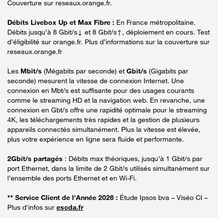
Couverture sur reseaux.orange.fr.
Débits Livebox Up et Max Fibre :
En France métropolitaine.
Débits jusqu’à 8 Gbit/s↓ et 8 Gbit/s↑, déploiement en cours. Test
d’éligibilité sur orange.fr. Plus d’informations sur la couverture sur
reseaux.orange.fr
Les
Mbit/s
(Mégabits par seconde) et
Gbit/s
(Gigabits par
seconde) mesurent la vitesse de connexion Internet. Une
connexion en Mbt/s est suffisante pour des usages courants
comme le streaming HD et la navigation web. En revanche, une
connexion en Gbt/s offre une rapidité optimale pour le streaming
4K, les téléchargements très rapides et la gestion de plusieurs
appareils connectés simultanément. Plus la vitesse est élevée,
plus votre expérience en ligne sera fluide et performante.
2Gbit/s partagés
: Débits max théoriques, jusqu’à 1 Gbit/s par
port Ethernet, dans la limite de 2 Gbit/s utilisés simultanément sur
l’ensemble des ports Ethernet et en Wi-Fi.
** Service Client de l'Année 2026 :
Étude Ipsos bva – Viséo CI –
Plus d'infos sur
escda.fr