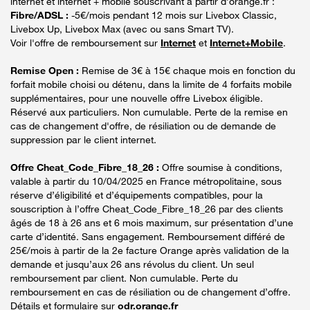
internet et internet + mobile souscrivant à partir d’orange.fr :
Fibre/ADSL :
-5€/mois pendant 12 mois sur Livebox Classic,
Livebox Up, Livebox Max (avec ou sans Smart TV).
Voir l'offre de remboursement sur
Internet
et
Internet+Mobile
.
Remise Open :
Remise de 3€ à 15€ chaque mois en fonction du
forfait mobile choisi ou détenu, dans la limite de 4 forfaits mobile
supplémentaires, pour une nouvelle offre Livebox éligible.
Réservé aux particuliers. Non cumulable. Perte de la remise en
cas de changement d'offre, de résiliation ou de demande de
suppression par le client internet.
Offre Cheat_Code_Fibre_18_26 :
Offre soumise à conditions,
valable à partir du 10/04/2025 en France métropolitaine, sous
réserve d’éligibilité et d’équipements compatibles, pour la
souscription à l’offre Cheat_Code_Fibre_18_26 par des clients
âgés de 18 à 26 ans et 6 mois maximum, sur présentation d’une
carte d’identité. Sans engagement. Remboursement différé de
25€/mois à partir de la 2e facture Orange après validation de la
demande et jusqu’aux 26 ans révolus du client. Un seul
remboursement par client. Non cumulable. Perte du
remboursement en cas de résiliation ou de changement d’offre.
Détails et formulaire sur
odr.orange.fr