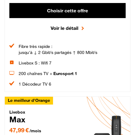
Choisir cette offre
Voir le détail
Fibre très rapide :
jusqu'à ↓ 2 Gbit/s partagés ↑ 800 Mbit/s
Livebox S : Wifi 7
200 chaînes TV +
Eurosport 1
1 Décodeur TV 6
Le meilleur d'Orange
Livebox Max Fibre
Livebox
Max
47,99 € par mois pendant 12 mois puis 57,99 € par mois, Engagement 12 moi
47,99 €
/mois