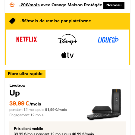
-20€/mois
avec Orange Maison Protégée
Nouveau
-5€/mois de remise par plateforme
Fibre ultra rapide
Livebox Up Fibre
Livebox
Up
39,99 € par mois pendant 12 mois puis 51,99 € par mois, Engagement 12 moi
39,99 €
/mois
pendant 12 mois puis
51,99 €/mois
Engagement 12 mois
Prix client mobile
39,99 €/mois
pendant 12 mois puis
46,99 €/mois