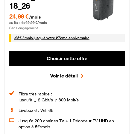
18_26
24,99 € par mois pendant 0 mois puis 49,99 € par mois, Sans engagement
24,99 €
/mois
au lieu de
49,99 €/mois
Sans engagement
25 € par mois
-
25€ / mois
jusqu'à votre 27ème anniversaire
Choisir cette offre
Voir le détail
Fibre très rapide :
jusqu'à ↓ 2 Gbit/s ↑ 800 Mbit/s
Livebox 6 : Wifi 6E
Jusqu’à 200 chaînes TV + 1 Décodeur TV UHD en
option à 5€/mois