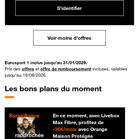
S'identifier
Voir moins d'offres
Eurosport 1 inclus jusqu'au 31/01/2029.
Prix des
offres
et
offre de remboursement
incluses, valables
jusqu’au 19/08/2026.
Les bons plans du moment
En ce moment, avec Livebox
Max Fibre, profitez de
20 € par mois
-
20€/mois
avec Orange
Maison Protégée