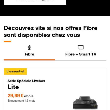
Découvrez vite si nos offres Fibre
sont disponibles chez vous
Fibre
Fibre + Smart TV
L'essentiel
Série Spéciale Livebox Lite Fibre
Série Spéciale Livebox
Lite
29,99 € par mois , Engagement 12 mois
29,99 €
/mois
Engagement 12 mois