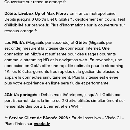
Couverture sur reseaux.orange.fr.
Débits Livebox Up et Max Fibre :
En France métropolitaine.
Débits jusqu’à 8 Gbit/s↓ et 8 Gbit/s↑, déploiement en cours. Test
d’éligibilité sur orange.fr. Plus d’informations sur la couverture sur
reseaux.orange.fr
Les
Mbit/s
(Mégabits par seconde) et
Gbit/s
(Gigabits par
seconde) mesurent la vitesse de connexion Internet. Une
connexion en Mbt/s est suffisante pour des usages courants
comme le streaming HD et la navigation web. En revanche, une
connexion en Gbt/s offre une rapidité optimale pour le streaming
4K, les téléchargements très rapides et la gestion de plusieurs
appareils connectés simultanément. Plus la vitesse est élevée,
plus votre expérience en ligne sera fluide et performante.
2Gbit/s partagés
: Débits max théoriques, jusqu’à 1 Gbit/s par
port Ethernet, dans la limite de 2 Gbit/s utilisés simultanément sur
l’ensemble des ports Ethernet et en Wi-Fi.
** Service Client de l'Année 2026 :
Étude Ipsos bva – Viséo CI –
Plus d'infos sur
escda.fr