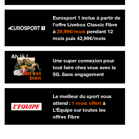
Eurosport 1 inclus à partir de
l’offre Livebox Classic Fibre
29,99 € par mois
à
29,99€/mois
pendant 12
42,99 € par m
mois puis
42,99€/mois
Une super connexion pour
tout faire chez vous avec la
5G. Sans engagement
Le meilleur du sport vous
attend :
1 mois offert
à
L’Équipe sur toutes les
offres Fibre