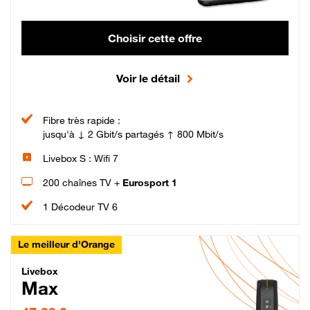
Choisir cette offre
Voir le détail
Fibre très rapide :
jusqu'à ↓ 2 Gbit/s partagés ↑ 800 Mbit/s
Livebox S : Wifi 7
200 chaînes TV +
Eurosport 1
1 Décodeur TV 6
Le meilleur d'Orange
Livebox Max Fibre
Livebox
Max
47,99 € par mois pendant 12 mois puis 57,99 € par mois, Engagement 12 moi