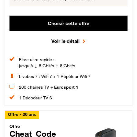
Choisir cette offre
Voir le détail
Fibre ultra rapide :
jusqu'à ↓ 8 Gbit/s ↑ 8 Gbit/s
Livebox 7 : Wifi 7 + 1 Répéteur Wifi 7
200 chaînes TV +
Eurosport 1
1 Décodeur TV 6
Offre - 26 ans
Cheat_Code Fibre_18_26
Offre
Cheat_Code