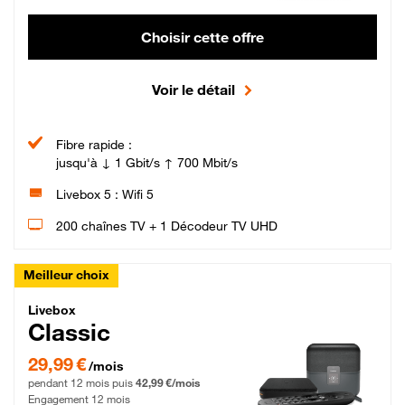
Choisir cette offre
Voir le détail
Fibre rapide :
jusqu'à ↓ 1 Gbit/s ↑ 700 Mbit/s
Livebox 5 : Wifi 5
200 chaînes TV + 1 Décodeur TV UHD
Meilleur choix
Livebox Classic Fibre
Livebox
Classic
29,99 € par mois pendant 12 mois puis 42,99 € par mois, Engagement 12 moi
29,99 €
/mois
pendant 12 mois puis
42,99 €/mois
Engagement 12 mois