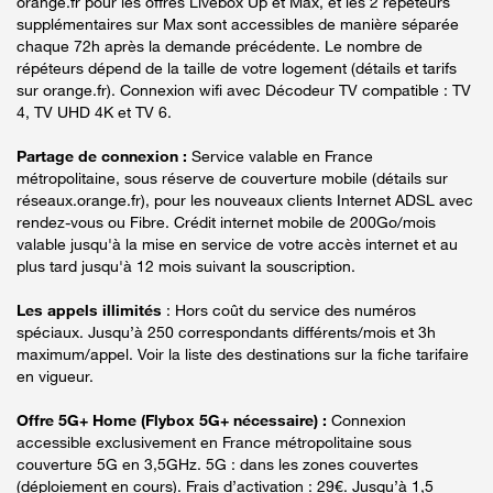
orange.fr pour les offres Livebox Up et Max, et les 2 répéteurs
supplémentaires sur Max sont accessibles de manière séparée
chaque 72h après la demande précédente. Le nombre de
répéteurs dépend de la taille de votre logement (détails et tarifs
sur orange.fr). Connexion wifi avec Décodeur TV compatible : TV
4, TV UHD 4K et TV 6.
Partage de connexion :
Service valable en France
métropolitaine, sous réserve de couverture mobile (détails sur
réseaux.orange.fr), pour les nouveaux clients Internet ADSL avec
rendez-vous ou Fibre. Crédit internet mobile de 200Go/mois
valable jusqu'à la mise en service de votre accès internet et au
plus tard jusqu'à 12 mois suivant la souscription.
Les appels illimités
: Hors coût du service des numéros
spéciaux. Jusqu’à 250 correspondants différents/mois et 3h
maximum/appel. Voir la liste des destinations sur la fiche tarifaire
en vigueur.
Offre 5G+ Home (Flybox 5G+ nécessaire) :
Connexion
accessible exclusivement en France métropolitaine sous
couverture 5G en 3,5GHz. 5G : dans les zones couvertes
(déploiement en cours). Frais d’activation : 29€. Jusqu’à 1,5