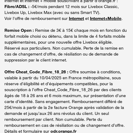
internet et internet + mobile souscrivant à partir d’orange.fr :
Fibre/ADSL :
-5€/mois pendant 12 mois sur Livebox Classic,
Livebox Up, Livebox Max (avec ou sans Smart TV).
Voir l'offre de remboursement sur
Internet
et
Internet+Mobile
.
Remise Open :
Remise de 3€ à 15€ chaque mois en fonction du
forfait mobile choisi ou détenu, dans la limite de 4 forfaits mobile
supplémentaires, pour une nouvelle offre Livebox éligible.
Réservé aux particuliers. Non cumulable. Perte de la remise en
cas de changement d'offre, de résiliation ou de demande de
suppression par le client internet.
Offre Cheat_Code_Fibre_18_26 :
Offre soumise à conditions,
valable à partir du 10/04/2025 en France métropolitaine, sous
réserve d’éligibilité et d’équipements compatibles, pour la
souscription à l’offre Cheat_Code_Fibre_18_26 par des clients
âgés de 18 à 26 ans et 6 mois maximum, sur présentation d’une
carte d’identité. Sans engagement. Remboursement différé de
25€/mois à partir de la 2e facture Orange après validation de la
demande et jusqu’aux 26 ans révolus du client. Un seul
remboursement par client. Non cumulable. Perte du
remboursement en cas de résiliation ou de changement d’offre.
Détails et formulaire sur
odr.orange.fr