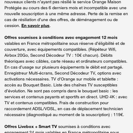
nouveaux clients n’ayant pas résilié le service Orange Maison
Protégée au cours des 6 derniers mois et incompatible avec une
nouvelle souscription à une même adresse. Perte de la remise en
cas de résiliation d’une des offres, de déménagement ou de
cession.
En savoir plus
.
Offres soumises à conditions avec engagement 12 mois
valables en France métropolitaine sous réserve d’éligibilité et de
couverture, avec équipements compatibles. (Répéteur Wifi,
Airbox 20Go, Second Décodeur TV : 10€ chacun). Débits
théoriques avec câbles, carte réseau et ordinateurs compatibles.
En cas d’usage sur plusieurs équipements le débit est partagé.
Enregistreur Multi-écrans, Second Décodeur TV, options avec
activations nécessaires. TV d’Orange sur mobile et tablette :
accès au Bouquet Basic. Liste des chaînes TV susceptibles
d’évolution. Ne sont pas compris dans le bouquet basic : les
services et contenus payants et sportifs en direct. UHD 4K : avec
TV et contenus compatibles. Frais de construction pour
raccordement ADSL/VDSL, en cas de déplacement technicien
nécessaire (diagnostiqué au moment de la souscription) : 119€.
Offres Livebox + Smart TV
soumises à conditions avec
engagement 24 mois valables en France métropolitaine sous