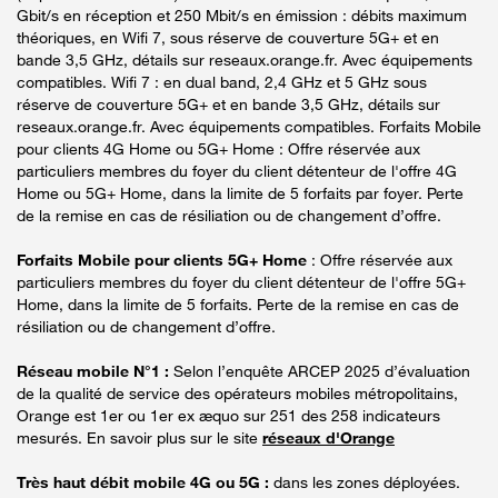
Gbit/s en réception et 250 Mbit/s en émission : débits maximum
théoriques, en Wifi 7, sous réserve de couverture 5G+ et en
bande 3,5 GHz, détails sur reseaux.orange.fr. Avec équipements
compatibles. Wifi 7 : en dual band, 2,4 GHz et 5 GHz sous
réserve de couverture 5G+ et en bande 3,5 GHz, détails sur
reseaux.orange.fr. Avec équipements compatibles. Forfaits Mobile
pour clients 4G Home ou 5G+ Home : Offre réservée aux
particuliers membres du foyer du client détenteur de l'offre 4G
Home ou 5G+ Home, dans la limite de 5 forfaits par foyer. Perte
de la remise en cas de résiliation ou de changement d’offre.
Forfaits Mobile pour clients 5G+ Home
: Offre réservée aux
particuliers membres du foyer du client détenteur de l'offre 5G+
Home, dans la limite de 5 forfaits. Perte de la remise en cas de
résiliation ou de changement d’offre.
Réseau mobile N°1 :
Selon l’enquête ARCEP 2025 d’évaluation
de la qualité de service des opérateurs mobiles métropolitains,
Orange est 1er ou 1er ex æquo sur 251 des 258 indicateurs
mesurés. En savoir plus sur le site
réseaux d'Orange
Très haut débit mobile 4G ou 5G :
dans les zones déployées.