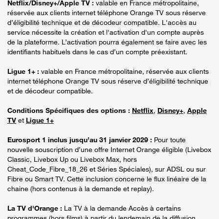
Netflix/Disney+/Apple TV :
valable en France métropolitaine,
réservée aux clients internet téléphone Orange TV sous réserve
d’éligibilité technique et de décodeur compatible. L'accès au
service nécessite la création et l'activation d'un compte auprès
de la plateforme. L’activation pourra également se faire avec les
identifiants habituels dans le cas d’un compte préexistant.
Ligue 1+ :
valable en France métropolitaine, réservée aux clients
internet téléphone Orange TV sous réserve d’éligibilité technique
et de décodeur compatible.
Conditions Spécifiques des options :
Netflix
,
Disney+
,
Apple
TV
et
Ligue 1+
Eurosport 1 inclus jusqu’au 31 janvier 2029 :
Pour toute
nouvelle souscription d’une offre Internet Orange éligible (Livebox
Classic, Livebox Up ou Livebox Max, hors
Cheat_Code_Fibre_18_26 et Séries Spéciales), sur ADSL ou sur
Fibre ou Smart TV. Cette inclusion concerne le flux linéaire de la
chaine (hors contenus à la demande et replay).
La TV d'Orange :
La TV à la demande Accès à certains
programmes (hors films) à partir du lendemain de la diffusion