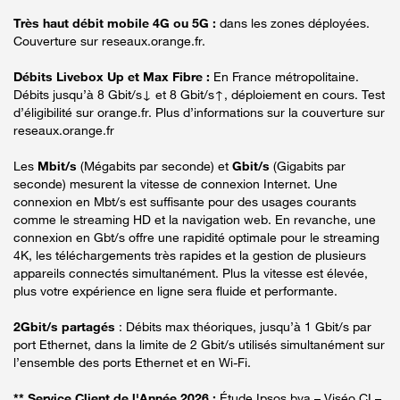
Très haut débit mobile 4G ou 5G :
dans les zones déployées.
Couverture sur reseaux.orange.fr.
Débits Livebox Up et Max Fibre :
En France métropolitaine.
Débits jusqu’à 8 Gbit/s↓ et 8 Gbit/s↑, déploiement en cours. Test
d’éligibilité sur orange.fr. Plus d’informations sur la couverture sur
reseaux.orange.fr
Les
Mbit/s
(Mégabits par seconde) et
Gbit/s
(Gigabits par
seconde) mesurent la vitesse de connexion Internet. Une
connexion en Mbt/s est suffisante pour des usages courants
comme le streaming HD et la navigation web. En revanche, une
connexion en Gbt/s offre une rapidité optimale pour le streaming
4K, les téléchargements très rapides et la gestion de plusieurs
appareils connectés simultanément. Plus la vitesse est élevée,
plus votre expérience en ligne sera fluide et performante.
2Gbit/s partagés
: Débits max théoriques, jusqu’à 1 Gbit/s par
port Ethernet, dans la limite de 2 Gbit/s utilisés simultanément sur
l’ensemble des ports Ethernet et en Wi-Fi.
** Service Client de l'Année 2026 :
Étude Ipsos bva – Viséo CI –