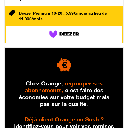
Deezer Premium 18-26 : 5,99€/mois au lieu de
11,99€/mois
Chez Orange,
regrouper ses
abonnements,
c'est faire des
économies sur votre budget mais
pas sur la qualité.
Déjà client Orange ou Sosh ?
Identifiez-vous pour voir vos remises