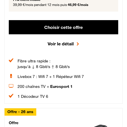
39,99 €/mois
pendant 12 mois puis
46,99 €/mois
Choisir cette offre
Voir le détail
Fibre ultra rapide :
jusqu'à ↓ 8 Gbit/s ↑ 8 Gbit/s
Livebox 7 : Wifi 7 + 1 Répéteur Wifi 7
200 chaînes TV +
Eurosport 1
1 Décodeur TV 6
Offre - 26 ans
Cheat_Code Fibre_18_26
Offre