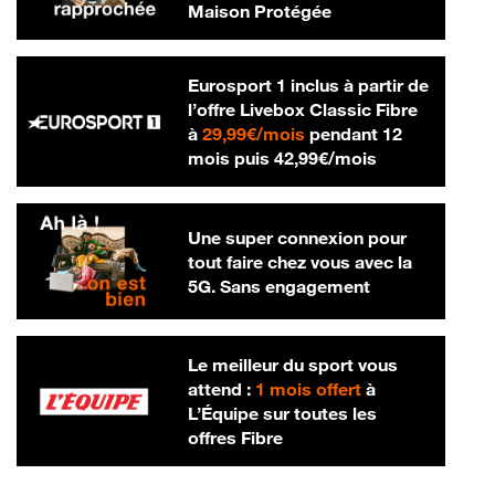
Maison Protégée
Eurosport 1 inclus à partir de
l’offre Livebox Classic Fibre
29,99 € par mois
à
29,99€/mois
pendant 12
42,99 € par m
mois puis
42,99€/mois
Une super connexion pour
tout faire chez vous avec la
5G. Sans engagement
Le meilleur du sport vous
attend :
1 mois offert
à
L’Équipe sur toutes les
offres Fibre