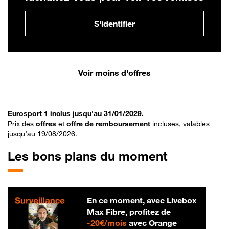
S'identifier
Voir moins d'offres
Eurosport 1 inclus jusqu'au 31/01/2029.
Prix des
offres
et
offre de remboursement
incluses, valables
jusqu’au 19/08/2026.
Les bons plans du moment
En ce moment, avec Livebox
Max Fibre, profitez de
20 € par mois
-
20€/mois
avec Orange