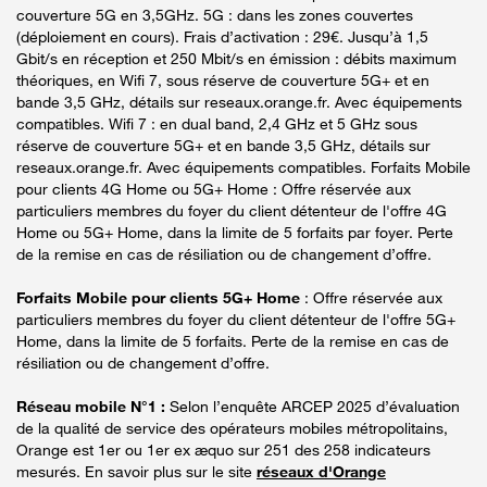
couverture 5G en 3,5GHz. 5G : dans les zones couvertes
(déploiement en cours). Frais d’activation : 29€. Jusqu’à 1,5
Gbit/s en réception et 250 Mbit/s en émission : débits maximum
théoriques, en Wifi 7, sous réserve de couverture 5G+ et en
bande 3,5 GHz, détails sur reseaux.orange.fr. Avec équipements
compatibles. Wifi 7 : en dual band, 2,4 GHz et 5 GHz sous
réserve de couverture 5G+ et en bande 3,5 GHz, détails sur
reseaux.orange.fr. Avec équipements compatibles. Forfaits Mobile
pour clients 4G Home ou 5G+ Home : Offre réservée aux
particuliers membres du foyer du client détenteur de l'offre 4G
Home ou 5G+ Home, dans la limite de 5 forfaits par foyer. Perte
de la remise en cas de résiliation ou de changement d’offre.
Forfaits Mobile pour clients 5G+ Home
: Offre réservée aux
particuliers membres du foyer du client détenteur de l'offre 5G+
Home, dans la limite de 5 forfaits. Perte de la remise en cas de
résiliation ou de changement d’offre.
Réseau mobile N°1 :
Selon l’enquête ARCEP 2025 d’évaluation
de la qualité de service des opérateurs mobiles métropolitains,
Orange est 1er ou 1er ex æquo sur 251 des 258 indicateurs
mesurés. En savoir plus sur le site
réseaux d'Orange