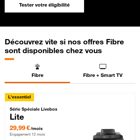
Tester votre éligibilité
Découvrez vite si nos offres Fibre
sont disponibles chez vous
Fibre
Fibre + Smart TV
L'essentiel
Série Spéciale Livebox Lite Fibre
Série Spéciale Livebox
Lite
29,99 € par mois , Engagement 12 mois
29,99 €
/mois
Engagement 12 mois