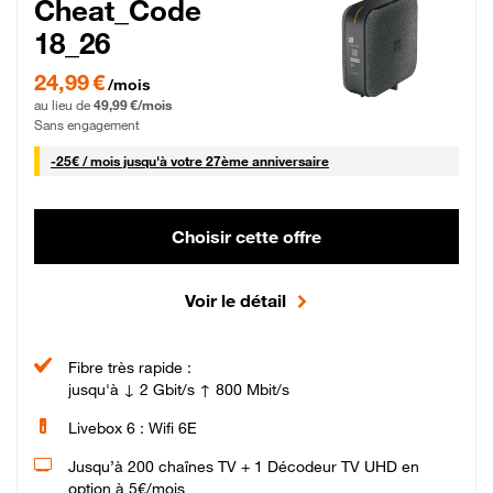
Cheat_Code
18_26
24,99 € par mois pendant 0 mois puis 49,99 € par mois, Sans engagement
24,99 €
/mois
au lieu de
49,99 €/mois
Sans engagement
25 € par mois
-
25€ / mois
jusqu'à votre 27ème anniversaire
Choisir cette offre
Voir le détail
Fibre très rapide :
jusqu'à ↓ 2 Gbit/s ↑ 800 Mbit/s
Livebox 6 : Wifi 6E
Jusqu’à 200 chaînes TV + 1 Décodeur TV UHD en
option à 5€/mois