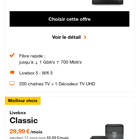
Choisir cette offre
Voir le détail
Fibre rapide :
jusqu'à ↓ 1 Gbit/s ↑ 700 Mbit/s
Livebox 5 : Wifi 5
200 chaînes TV + 1 Décodeur TV UHD
Meilleur choix
Livebox Classic Fibre
Livebox
Classic
29,99 € par mois pendant 12 mois puis 42,99 € par mois, Engagement 12 moi
29,99 €
/mois
pendant 12 mois puis
42,99 €/mois