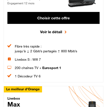
Engagement 12 mois
Choisir cette offre
Voir le détail
Fibre très rapide :
jusqu'à ↓ 2 Gbit/s partagés ↑ 800 Mbit/s
Livebox S : Wifi 7
200 chaînes TV +
Eurosport 1
1 Décodeur TV 6
Le meilleur d'Orange
Livebox Max Fibre
Livebox
Max