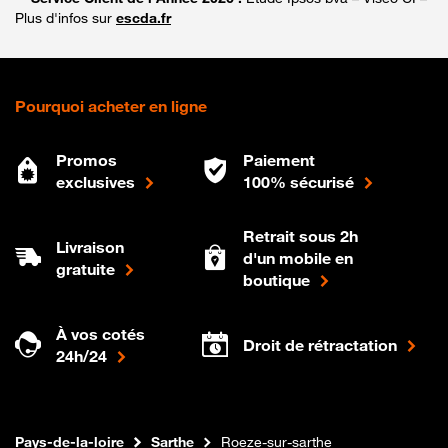
Plus d'infos sur
escda.fr
Pourquoi acheter en ligne
Promos
Paiement
exclusives
100% sécurisé
Retrait sous 2h
Livraison
d'un mobile en
gratuite
boutique
À vos cotés
Droit de rétractation
24h/24
Internet fibre
Boutique Orange
Pays-de-la-loire
Sarthe
Roeze-sur-sarthe