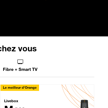
 chez vous
Fibre + Smart TV
Le meilleur d'Orange
Livebox Max Fibre
Livebox