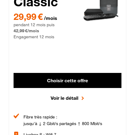
Classic
29,99 € par mois pendant 12 mois puis 42,99 € par mois, Enga
29,99 €
/mois
pendant 12 mois puis
42,99 €/mois
Engagement 12 mois
Choisir cette offre
Voir le détail
Fibre très rapide :
jusqu'à ↓ 2 Gbit/s partagés ↑ 800 Mbit/s
Livebox S : Wifi 7