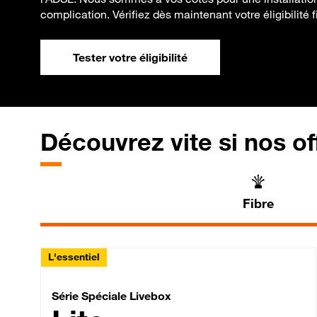
complication. Vérifiez dès maintenant votre éligibilité fi
Tester votre éligibilité
Découvrez vite si nos of
Fibre
L'essentiel
Série Spéciale Livebox 
Série Spéciale Livebox