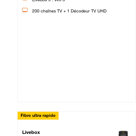
200 chaînes TV + 1 Décodeur TV UHD
Fibre ultra rapide
Livebox Up Fibre
Livebox