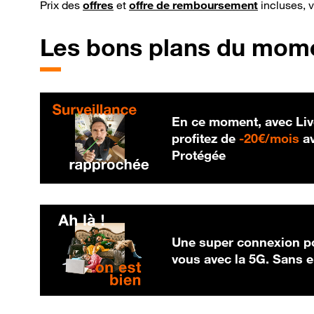
Prix des
offres
et
offre de remboursement
incluses, 
Les bons plans du mom
En ce moment, avec Liv
20
profitez de
-
20€/mois
av
Protégée
Une super connexion po
vous avec la 5G. Sans