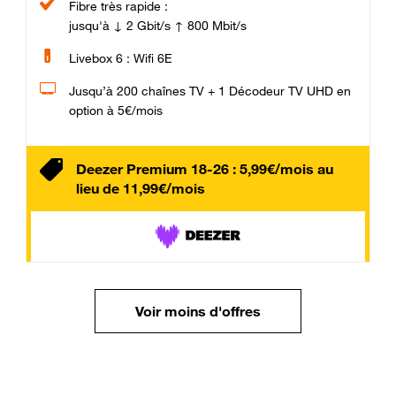
Fibre très rapide :
jusqu'à ↓ 2 Gbit/s ↑ 800 Mbit/s
Livebox 6 : Wifi 6E
Jusqu’à 200 chaînes TV + 1 Décodeur TV UHD en
option à 5€/mois
Deezer Premium 18-26 : 5,99€/mois au
lieu de 11,99€/mois
Voir moins d'offres