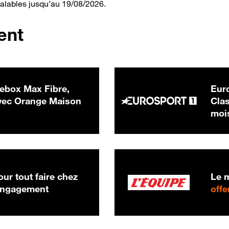
valables jusqu’au 19/08/2026.
ent
ebox Max Fibre,
Euro
 € par mois
ec Orange Maison
Clas
moi
ur tout faire chez
Le m
 engagement
offe