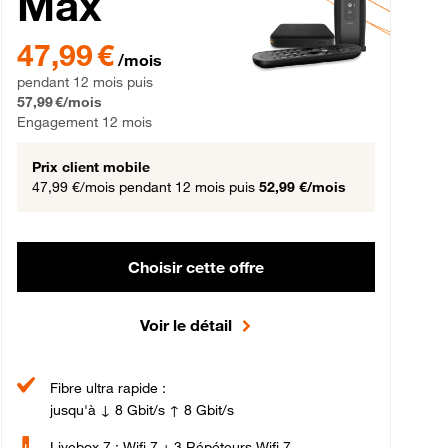
Max
gement 12 mois
47,99 € par mois pendant 12 mois puis 57,99 € par mois, Engageme
47,99 €
/mois
pendant 12 mois puis
57,99 €/mois
Engagement 12 mois
Prix client mobile
47,99 €/mois
pendant 12 mois puis
52,99 €/mois
Choisir cette offre
Voir le détail
Fibre ultra rapide :
jusqu'à ↓ 8 Gbit/s ↑ 8 Gbit/s
Livebox 7 : Wifi 7 + 3 Répéteurs Wifi 7