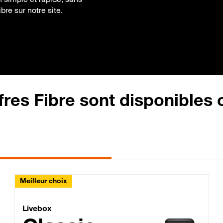
bre sur notre site.
fres Fibre sont disponibles
Meilleur choix
Lite Fibre
Livebox Classic Fibre
Livebox