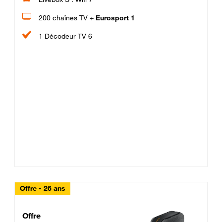
200 chaînes TV +
Eurosport 1
1 Décodeur TV 6
Offre - 26 ans
Cheat_Code Fibre_18_26
Offre