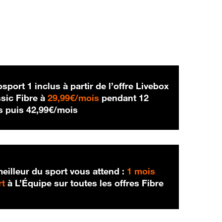
sport 1 inclus à partir de l’offre Livebox
29,99 € par mois
sic Fibre à
29,99€/mois
pendant 12
42,99 € par mois
s puis
42,99€/mois
eilleur du sport vous attend :
1 mois
rt
à L’Équipe sur toutes les offres Fibre