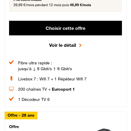
39,99 €/mois
pendant 12 mois puis
46,99 €/mois
Choisir cette offre
Voir le détail
Fibre ultra rapide :
jusqu'à ↓ 8 Gbit/s ↑ 8 Gbit/s
Livebox 7 : Wifi 7 + 1 Répéteur Wifi 7
200 chaînes TV +
Eurosport 1
1 Décodeur TV 6
Offre - 26 ans
Cheat_Code Fibre_18_26
Offre