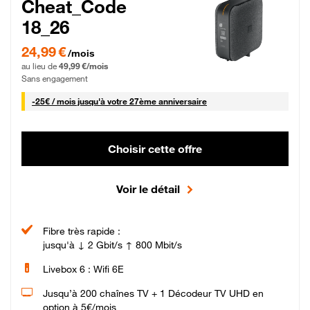
Cheat_Code
18_26
24,99 € par mois pendant 0 mois puis 49,99 € par mois, Sans engagement
24,99 €
/mois
au lieu de
49,99 €/mois
Sans engagement
25 € par mois
-
25€ / mois
jusqu'à votre 27ème anniversaire
Choisir cette offre
Voir le détail
Fibre très rapide :
jusqu'à ↓ 2 Gbit/s ↑ 800 Mbit/s
Livebox 6 : Wifi 6E
Jusqu’à 200 chaînes TV + 1 Décodeur TV UHD en
option à 5€/mois