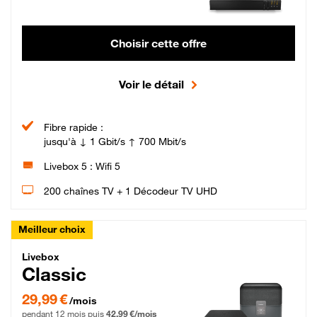
Choisir cette offre
Voir le détail
Fibre rapide :
jusqu'à ↓ 1 Gbit/s ↑ 700 Mbit/s
Livebox 5 : Wifi 5
200 chaînes TV + 1 Décodeur TV UHD
Meilleur choix
Livebox Classic Fibre
Livebox
Classic
29,99 € par mois pendant 12 mois puis 42,99 € par mois, Engagement 12 moi
29,99 €
/mois
pendant 12 mois puis
42,99 €/mois