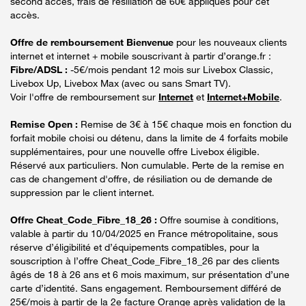
second accès, frais de résiliation de 60€ appliqués pour cet
accès.
Offre de remboursement Bienvenue
pour les nouveaux clients
internet et internet + mobile souscrivant à partir d’orange.fr :
Fibre/ADSL :
-5€/mois pendant 12 mois sur Livebox Classic,
Livebox Up, Livebox Max (avec ou sans Smart TV).
Voir l'offre de remboursement sur
Internet
et
Internet+Mobile
.
Remise Open :
Remise de 3€ à 15€ chaque mois en fonction du
forfait mobile choisi ou détenu, dans la limite de 4 forfaits mobile
supplémentaires, pour une nouvelle offre Livebox éligible.
Réservé aux particuliers. Non cumulable. Perte de la remise en
cas de changement d'offre, de résiliation ou de demande de
suppression par le client internet.
Offre Cheat_Code_Fibre_18_26 :
Offre soumise à conditions,
valable à partir du 10/04/2025 en France métropolitaine, sous
réserve d’éligibilité et d’équipements compatibles, pour la
souscription à l’offre Cheat_Code_Fibre_18_26 par des clients
âgés de 18 à 26 ans et 6 mois maximum, sur présentation d’une
carte d’identité. Sans engagement. Remboursement différé de
25€/mois à partir de la 2e facture Orange après validation de la