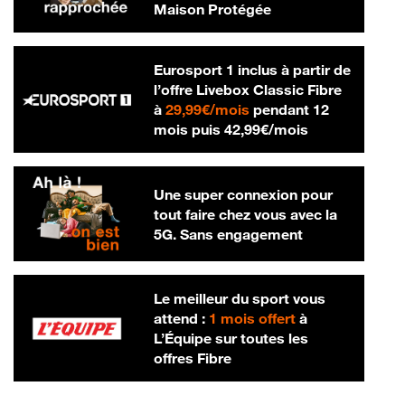
Maison Protégée
Eurosport 1 inclus à partir de
l’offre Livebox Classic Fibre
29,99 € par mois
à
29,99€/mois
pendant 12
42,99 € par m
mois puis
42,99€/mois
Une super connexion pour
tout faire chez vous avec la
5G. Sans engagement
Le meilleur du sport vous
attend :
1 mois offert
à
L’Équipe sur toutes les
offres Fibre