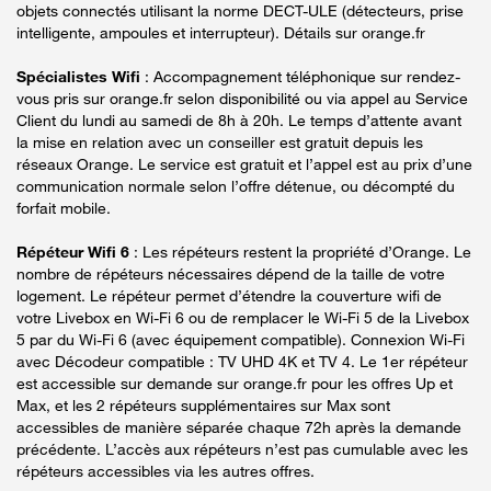
objets connectés utilisant la norme DECT-ULE (détecteurs, prise
intelligente, ampoules et interrupteur). Détails sur orange.fr
Spécialistes Wifi
: Accompagnement téléphonique sur rendez-
vous pris sur orange.fr selon disponibilité ou via appel au Service
Client du lundi au samedi de 8h à 20h. Le temps d’attente avant
la mise en relation avec un conseiller est gratuit depuis les
réseaux Orange. Le service est gratuit et l’appel est au prix d’une
communication normale selon l’offre détenue, ou décompté du
forfait mobile.
Répéteur Wifi 6
: Les répéteurs restent la propriété d’Orange. Le
nombre de répéteurs nécessaires dépend de la taille de votre
logement. Le répéteur permet d’étendre la couverture wifi de
votre Livebox en Wi-Fi 6 ou de remplacer le Wi-Fi 5 de la Livebox
5 par du Wi-Fi 6 (avec équipement compatible). Connexion Wi-Fi
avec Décodeur compatible : TV UHD 4K et TV 4. Le 1er répéteur
est accessible sur demande sur orange.fr pour les offres Up et
Max, et les 2 répéteurs supplémentaires sur Max sont
accessibles de manière séparée chaque 72h après la demande
précédente. L’accès aux répéteurs n’est pas cumulable avec les
répéteurs accessibles via les autres offres.