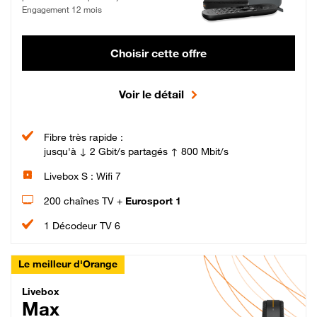
Engagement 12 mois
Choisir cette offre
Voir le détail
Fibre très rapide :
jusqu'à ↓ 2 Gbit/s partagés ↑ 800 Mbit/s
Livebox S : Wifi 7
200 chaînes TV +
Eurosport 1
1 Décodeur TV 6
Le meilleur d'Orange
Livebox Max Fibre
Livebox
Max