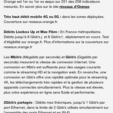
Orange est 1er ou 1er ex æquo sur 251 des 258 indicateurs
mesurés. En savoir plus sur le site
réseaux d'Orange
Très haut débit mobile 4G ou 5G :
dans les zones déployées.
Couverture sur reseaux.orange.fr.
Débits Livebox Up et Max Fibre :
En France métropolitaine.
Débits jusqu’à 8 Gbit/s↓ et 8 Gbit/s↑, déploiement en cours. Test
d’éligibilité sur orange.fr. Plus d’informations sur la couverture sur
reseaux.orange.fr
Les
Mbit/s
(Mégabits par seconde) et
Gbit/s
(Gigabits par
seconde) mesurent la vitesse de connexion Internet. Une
connexion en Mbt/s est suffisante pour des usages courants
comme le streaming HD et la navigation web. En revanche, une
connexion en Gbt/s offre une rapidité optimale pour le streaming
4K, les téléchargements très rapides et la gestion de plusieurs
appareils connectés simultanément. Plus la vitesse est élevée,
plus votre expérience en ligne sera fluide et performante.
2Gbit/s partagés
: Débits max théoriques, jusqu’à 1 Gbit/s par
port Ethernet, dans la limite de 2 Gbit/s utilisés simultanément sur
l’ensemble des ports Ethernet et en Wi-Fi.