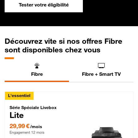
Tester votre éligibilité
Découvrez vite si nos offres Fibre
sont disponibles chez vous
Fibre
Fibre + Smart TV
L'essentiel
Série Spéciale Livebox Lite Fibre
Série Spéciale Livebox
Lite
29,99 € par mois , Engagement 12 mois
29,99 €
/mois
Engagement 12 mois