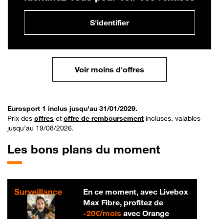
S'identifier
Voir moins d'offres
Eurosport 1 inclus jusqu'au 31/01/2029.
Prix des
offres
et
offre de remboursement
incluses, valables
jusqu’au 19/08/2026.
Les bons plans du moment
En ce moment, avec Livebox
Max Fibre, profitez de
20 € par mois
-
20€/mois
avec Orange