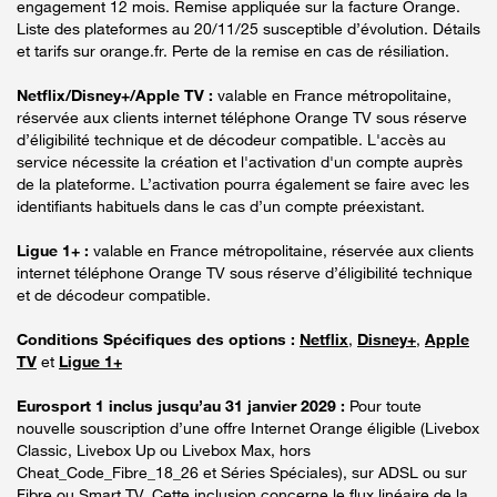
engagement 12 mois. Remise appliquée sur la facture Orange.
Liste des plateformes au 20/11/25 susceptible d’évolution. Détails
et tarifs sur orange.fr. Perte de la remise en cas de résiliation.
Netflix/Disney+/Apple TV :
valable en France métropolitaine,
réservée aux clients internet téléphone Orange TV sous réserve
d’éligibilité technique et de décodeur compatible. L'accès au
service nécessite la création et l'activation d'un compte auprès
de la plateforme. L’activation pourra également se faire avec les
identifiants habituels dans le cas d’un compte préexistant.
Ligue 1+ :
valable en France métropolitaine, réservée aux clients
internet téléphone Orange TV sous réserve d’éligibilité technique
et de décodeur compatible.
Conditions Spécifiques des options :
Netflix
,
Disney+
,
Apple
TV
et
Ligue 1+
Eurosport 1 inclus jusqu’au 31 janvier 2029 :
Pour toute
nouvelle souscription d’une offre Internet Orange éligible (Livebox
Classic, Livebox Up ou Livebox Max, hors
Cheat_Code_Fibre_18_26 et Séries Spéciales), sur ADSL ou sur
Fibre ou Smart TV. Cette inclusion concerne le flux linéaire de la