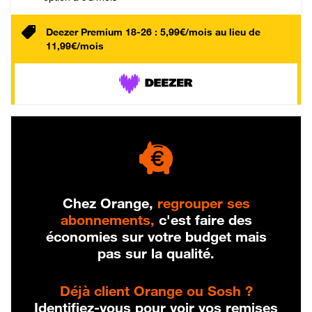
Deezer Premium 18-26 : 5,99€/mois au lieu de
11,99€/mois
Chez Orange,
regrouper ses
abonnements,
c'est faire des
économies sur votre budget mais
pas sur la qualité.
Déjà client Orange ou Sosh ?
Identifiez-vous pour voir vos remises