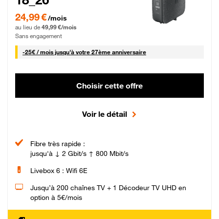
24,99 € par mois pendant 0 mois puis 49,99 € par mois, Sans engagement
24,99 €
/mois
au lieu de
49,99 €/mois
Sans engagement
25 € par mois
-
25€ / mois
jusqu'à votre 27ème anniversaire
Choisir cette offre
Voir le détail
Fibre très rapide :
jusqu'à ↓ 2 Gbit/s ↑ 800 Mbit/s
Livebox 6 : Wifi 6E
Jusqu’à 200 chaînes TV + 1 Décodeur TV UHD en
option à 5€/mois