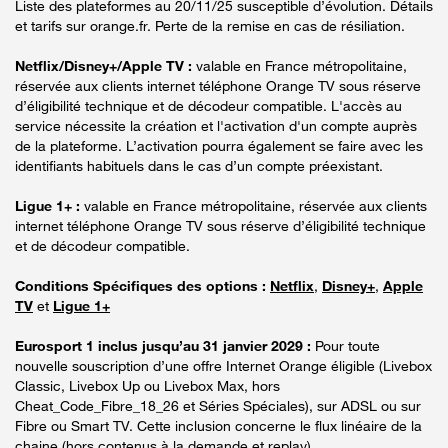
Liste des plateformes au 20/11/25 susceptible d’évolution. Détails
et tarifs sur orange.fr. Perte de la remise en cas de résiliation.
Netflix/Disney+/Apple TV :
valable en France métropolitaine,
réservée aux clients internet téléphone Orange TV sous réserve
d’éligibilité technique et de décodeur compatible. L'accès au
service nécessite la création et l'activation d'un compte auprès
de la plateforme. L’activation pourra également se faire avec les
identifiants habituels dans le cas d’un compte préexistant.
Ligue 1+ :
valable en France métropolitaine, réservée aux clients
internet téléphone Orange TV sous réserve d’éligibilité technique
et de décodeur compatible.
Conditions Spécifiques des options :
Netflix
,
Disney+
,
Apple
TV
et
Ligue 1+
Eurosport 1 inclus jusqu’au 31 janvier 2029 :
Pour toute
nouvelle souscription d’une offre Internet Orange éligible (Livebox
Classic, Livebox Up ou Livebox Max, hors
Cheat_Code_Fibre_18_26 et Séries Spéciales), sur ADSL ou sur
Fibre ou Smart TV. Cette inclusion concerne le flux linéaire de la
chaine (hors contenus à la demande et replay).