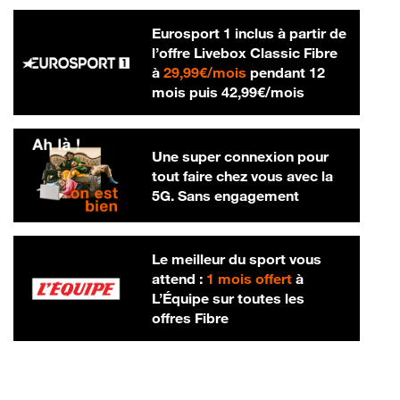
Eurosport 1 inclus à partir de
l’offre Livebox Classic Fibre
29,99 € par mois
à
29,99€/mois
pendant 12
42,99 € par m
mois puis
42,99€/mois
Une super connexion pour
tout faire chez vous avec la
5G. Sans engagement
Le meilleur du sport vous
attend :
1 mois offert
à
L’Équipe sur toutes les
offres Fibre