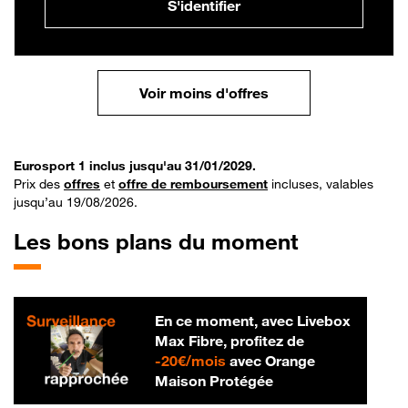
S'identifier
Voir moins d'offres
Eurosport 1 inclus jusqu'au 31/01/2029.
Prix des
offres
et
offre de remboursement
incluses, valables
jusqu’au 19/08/2026.
Les bons plans du moment
En ce moment, avec Livebox
Max Fibre, profitez de
20 € par mois
-
20€/mois
avec Orange
Maison Protégée