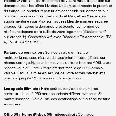
Répéteur Wifi 7
: Les Répéteurs Wifi 7 sont mis à disposition sur
demande pour les offres Livebox Up et Max et restent la propriété
d'Orange. Le premier répéteur est accessible sur demande sur
orange.fr pour les offres Livebox Up et Max, et les 2 répéteurs
supplémentaires sur Max sont accessibles de manière séparée
chaque 72h après la demande précédente. Le nombre de
répéteurs dépend de la taille de votre logement (détails et tarifs
sur orange.fr). Connexion wifi avec Décodeur TV compatible : TV
4, TV UHD 4K et TV 6.
Partage de connexion :
Service valable en France
métropolitaine, sous réserve de couverture mobile (détails sur
réseaux.orange.fr), pour les nouveaux clients Internet ADSL avec
rendez-vous ou Fibre. Crédit internet mobile de 200Go/mois
valable jusqu'à la mise en service de votre accès internet et au
plus tard jusqu'à 12 mois suivant la souscription.
Les appels illimités
: Hors coût du service des numéros
spéciaux. Jusqu’à 250 correspondants différents/mois et 3h
maximum/appel. Voir la liste des destinations sur la fiche tarifaire
en vigueur.
Offre 5G+ Home (Flybox 5G+ nécessaire) :
Connexion