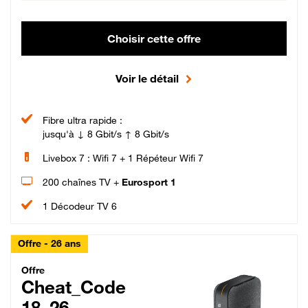
Choisir cette offre
Voir le détail
Fibre ultra rapide :
jusqu'à ↓ 8 Gbit/s ↑ 8 Gbit/s
Livebox 7 : Wifi 7 + 1 Répéteur Wifi 7
200 chaînes TV +
Eurosport 1
1 Décodeur TV 6
Offre - 26 ans
Cheat_Code Fibre_18_26
Offre
Cheat_Code
18_26