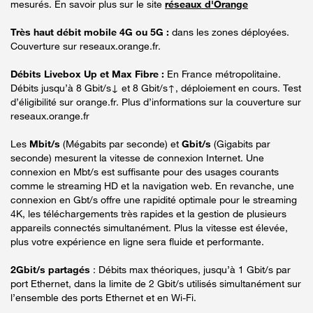
mesurés. En savoir plus sur le site
réseaux d'Orange
Très haut débit mobile 4G ou 5G :
dans les zones déployées.
Couverture sur reseaux.orange.fr.
Débits Livebox Up et Max Fibre :
En France métropolitaine.
Débits jusqu’à 8 Gbit/s↓ et 8 Gbit/s↑, déploiement en cours. Test
d’éligibilité sur orange.fr. Plus d’informations sur la couverture sur
reseaux.orange.fr
Les
Mbit/s
(Mégabits par seconde) et
Gbit/s
(Gigabits par
seconde) mesurent la vitesse de connexion Internet. Une
connexion en Mbt/s est suffisante pour des usages courants
comme le streaming HD et la navigation web. En revanche, une
connexion en Gbt/s offre une rapidité optimale pour le streaming
4K, les téléchargements très rapides et la gestion de plusieurs
appareils connectés simultanément. Plus la vitesse est élevée,
plus votre expérience en ligne sera fluide et performante.
2Gbit/s partagés
: Débits max théoriques, jusqu’à 1 Gbit/s par
port Ethernet, dans la limite de 2 Gbit/s utilisés simultanément sur
l’ensemble des ports Ethernet et en Wi-Fi.