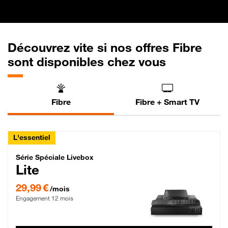
Découvrez vite si nos offres Fibre
sont disponibles chez vous
Fibre
Fibre + Smart TV
L'essentiel
Série Spéciale Livebox Lite Fibre
Série Spéciale Livebox
Lite
29,99 € par mois , Engagement 12 mois
29,99 €
/mois
Engagement 12 mois