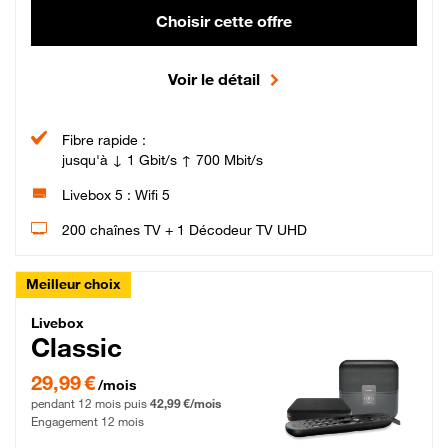
Choisir cette offre
Voir le détail
Fibre rapide :
jusqu'à ↓ 1 Gbit/s ↑ 700 Mbit/s
Livebox 5 : Wifi 5
200 chaînes TV + 1 Décodeur TV UHD
Meilleur choix
Livebox Classic Fibre
Livebox
Classic
29,99 € par mois pendant 12 mois puis 42,99 € par mois, Engagement 12 moi
29,99 €
/mois
pendant 12 mois puis
42,99 €/mois
Engagement 12 mois