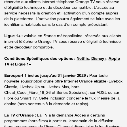
réservée aux clients internet téléphone Orange TV sous réserve
d’éligibilité technique et de décodeur compatible. L'accès au
service nécessite la création et l'activation d'un compte auprès
de la plateforme. L’activation pourra également se faire avec les
identifiants habituels dans le cas d’un compte préexistant.
Ligue 1+ :
valable en France métropolitaine, réservée aux clients
internet téléphone Orange TV sous réserve d’éligibilité technique
et de décodeur compatible.
Conditions Spécifiques des options :
Netflix
,
Disney+
,
Apple
TV
et
Ligue 1+
Eurosport 1 inclus jusqu’au 31 janvier 2029 :
Pour toute
nouvelle souscription d’une offre Internet Orange éligible (Livebox
Classic, Livebox Up ou Livebox Max, hors
Cheat_Code_Fibre_18_26 et Séries Spéciales), sur ADSL ou sur
Fibre ou Smart TV. Cette inclusion concerne le flux linéaire de la
chaine (hors contenus à la demande et replay).
La TV d'Orange :
La TV à la demande Accès à certains
programmes (hors films) à partir du lendemain de la diffusion
(hors programmes de Disney Channel disponibles le lundi suivant