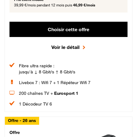
39,99 €/mois
pendant 12 mois puis
46,99 €/mois
Choisir cette offre
Voir le détail
Fibre ultra rapide :
jusqu'à ↓ 8 Gbit/s ↑ 8 Gbit/s
Livebox 7 : Wifi 7 + 1 Répéteur Wifi 7
200 chaînes TV +
Eurosport 1
1 Décodeur TV 6
Offre - 26 ans
Cheat_Code Fibre_18_26
Offre