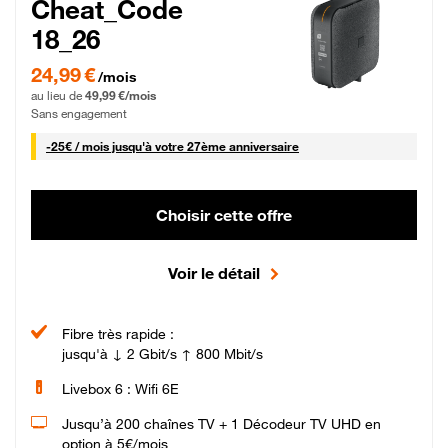
Cheat_Code
18_26
24,99 € par mois pendant 0 mois puis 49,99 € par mois, Sans engagement
24,99 €
/mois
au lieu de
49,99 €/mois
Sans engagement
25 € par mois
-
25€ / mois
jusqu'à votre 27ème anniversaire
Choisir cette offre
Voir le détail
Fibre très rapide :
jusqu'à ↓ 2 Gbit/s ↑ 800 Mbit/s
Livebox 6 : Wifi 6E
Jusqu’à 200 chaînes TV + 1 Décodeur TV UHD en
option à 5€/mois