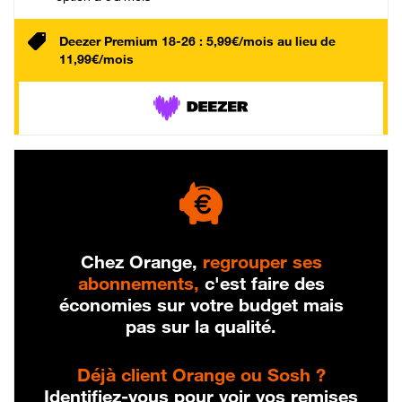
Deezer Premium 18-26 : 5,99€/mois au lieu de
11,99€/mois
Chez Orange,
regrouper ses
abonnements,
c'est faire des
économies sur votre budget mais
pas sur la qualité.
Déjà client Orange ou Sosh ?
Identifiez-vous pour voir vos remises