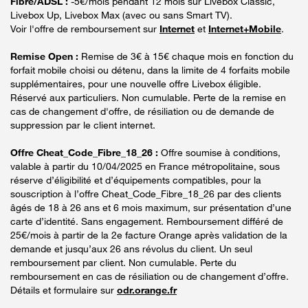
Fibre/ADSL :
-5€/mois pendant 12 mois sur Livebox Classic,
Livebox Up, Livebox Max (avec ou sans Smart TV).
Voir l'offre de remboursement sur
Internet
et
Internet+Mobile
.
Remise Open :
Remise de 3€ à 15€ chaque mois en fonction du
forfait mobile choisi ou détenu, dans la limite de 4 forfaits mobile
supplémentaires, pour une nouvelle offre Livebox éligible.
Réservé aux particuliers. Non cumulable. Perte de la remise en
cas de changement d'offre, de résiliation ou de demande de
suppression par le client internet.
Offre Cheat_Code_Fibre_18_26 :
Offre soumise à conditions,
valable à partir du 10/04/2025 en France métropolitaine, sous
réserve d’éligibilité et d’équipements compatibles, pour la
souscription à l’offre Cheat_Code_Fibre_18_26 par des clients
âgés de 18 à 26 ans et 6 mois maximum, sur présentation d’une
carte d’identité. Sans engagement. Remboursement différé de
25€/mois à partir de la 2e facture Orange après validation de la
demande et jusqu’aux 26 ans révolus du client. Un seul
remboursement par client. Non cumulable. Perte du
remboursement en cas de résiliation ou de changement d’offre.
Détails et formulaire sur
odr.orange.fr