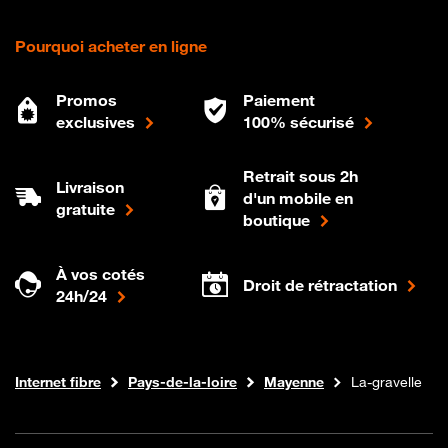
Pourquoi acheter en ligne
Promos
Paiement
exclusives
100% sécurisé
Retrait sous 2h
Livraison
d'un mobile en
gratuite
boutique
À vos cotés
Droit de rétractation
24h/24
Boutique Orange
Internet fibre
Pays-de-la-loire
Mayenne
La-gravelle