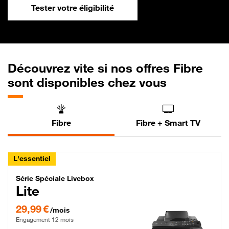
Tester votre éligibilité
Découvrez vite si nos offres Fibre
sont disponibles chez vous
Fibre
Fibre + Smart TV
L'essentiel
Série Spéciale Livebox Lite Fibre
Série Spéciale Livebox
Lite
29,99 € par mois , Engagement 12 mois
29,99 €
/mois
Engagement 12 mois