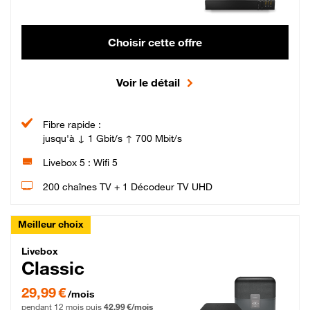
Choisir cette offre
Voir le détail
Fibre rapide :
jusqu'à ↓ 1 Gbit/s ↑ 700 Mbit/s
Livebox 5 : Wifi 5
200 chaînes TV + 1 Décodeur TV UHD
Meilleur choix
Livebox Classic Fibre
Livebox
Classic
29,99 € par mois pendant 12 mois puis 42,99 € par mois, Engagement 12 moi
29,99 €
/mois
pendant 12 mois puis
42,99 €/mois