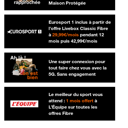
Maison Protégée
Eurosport 1 inclus à partir de
l’offre Livebox Classic Fibre
29,99 € par mois
à
29,99€/mois
pendant 12
42,99 € par m
mois puis
42,99€/mois
Une super connexion pour
tout faire chez vous avec la
5G. Sans engagement
Le meilleur du sport vous
attend :
1 mois offert
à
L’Équipe sur toutes les
offres Fibre