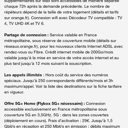
supplémentaires sur Max sont accessibles de manière séparée
chaque 72h après la demande précédente. Le nombre de
répéteurs dépend de la taille de votre logement (détails et tarifs
sur orange.fr). Connexion wifi avec Décodeur TV compatible : TV
4, TV UHD 4K et TV 6.
Partage de connexion :
Service valable en France
métropolitaine, sous réserve de couverture mobile (détails sur
réseaux.orange.fr), pour les nouveaux clients Internet ADSL avec
rendez-vous ou Fibre. Crédit internet mobile de 200Go/mois
valable jusqu'à la mise en service de votre accès internet et au
plus tard jusqu'à 12 mois suivant la souscription.
Les appels illimités
: Hors coût du service des numéros
spéciaux. Jusqu’à 250 correspondants différents/mois et 3h
maximum/appel. Voir la liste des destinations sur la fiche tarifaire
en vigueur.
Offre 5G+ Home (Flybox 5G+ nécessaire) :
Connexion
accessible exclusivement en France métropolitaine sous
couverture 5G en 3,5GHz. 5G : dans les zones couvertes
(déploiement en cours). Frais d’activation : 29€. Jusqu’à 1,5
Gbit/s en réception et 250 Mbit/s en émission : débits maximum