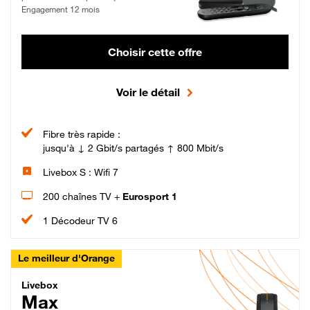
Engagement 12 mois
Choisir cette offre
Voir le détail
Fibre très rapide :
jusqu'à ↓ 2 Gbit/s partagés ↑ 800 Mbit/s
Livebox S : Wifi 7
200 chaînes TV +
Eurosport 1
1 Décodeur TV 6
Le meilleur d'Orange
Livebox Max Fibre
Livebox
Max