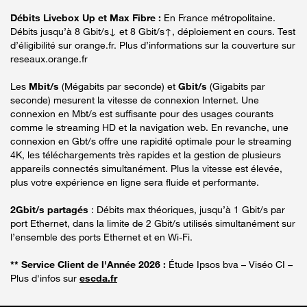
Débits Livebox Up et Max Fibre :
En France métropolitaine.
Débits jusqu’à 8 Gbit/s↓ et 8 Gbit/s↑, déploiement en cours. Test
d’éligibilité sur orange.fr. Plus d’informations sur la couverture sur
reseaux.orange.fr
Les
Mbit/s
(Mégabits par seconde) et
Gbit/s
(Gigabits par
seconde) mesurent la vitesse de connexion Internet. Une
connexion en Mbt/s est suffisante pour des usages courants
comme le streaming HD et la navigation web. En revanche, une
connexion en Gbt/s offre une rapidité optimale pour le streaming
4K, les téléchargements très rapides et la gestion de plusieurs
appareils connectés simultanément. Plus la vitesse est élevée,
plus votre expérience en ligne sera fluide et performante.
2Gbit/s partagés
: Débits max théoriques, jusqu’à 1 Gbit/s par
port Ethernet, dans la limite de 2 Gbit/s utilisés simultanément sur
l’ensemble des ports Ethernet et en Wi-Fi.
** Service Client de l'Année 2026 :
Étude Ipsos bva – Viséo CI –
Plus d'infos sur
escda.fr