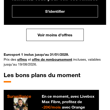
S'identifier
Voir moins d'offres
Eurosport 1 inclus jusqu'au 31/01/2029.
Prix des
offres
et
offre de remboursement
incluses, valables
jusqu’au 19/08/2026.
Les bons plans du moment
En ce moment, avec Livebox
Max Fibre, profitez de
20 € par mois
-
20€/mois
avec Orange