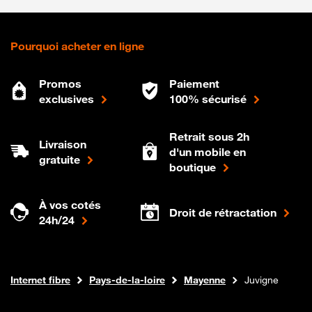
Pourquoi acheter en ligne
Promos
Paiement
exclusives
100% sécurisé
Retrait sous 2h
Livraison
d'un mobile en
gratuite
boutique
À vos cotés
Droit de rétractation
24h/24
Boutique Orange
Internet fibre
Pays-de-la-loire
Mayenne
Juvigne