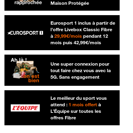
Maison Protégée
Eurosport 1 inclus à partir de
l’offre Livebox Classic Fibre
29,99 € par mois
à
29,99€/mois
pendant 12
42,99 € par m
mois puis
42,99€/mois
Une super connexion pour
tout faire chez vous avec la
5G. Sans engagement
Le meilleur du sport vous
attend :
1 mois offert
à
L’Équipe sur toutes les
offres Fibre