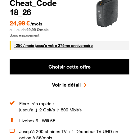
Cheat_Code
18_26
24,99 € par mois pendant 0 mois puis 49,99 € par mois, Sans engagement
24,99 €
/mois
au lieu de
49,99 €/mois
Sans engagement
25 € par mois
-
25€ / mois
jusqu'à votre 27ème anniversaire
Choisir cette offre
Voir le détail
Fibre très rapide :
jusqu'à ↓ 2 Gbit/s ↑ 800 Mbit/s
Livebox 6 : Wifi 6E
Jusqu’à 200 chaînes TV + 1 Décodeur TV UHD en
option à 5€/mois