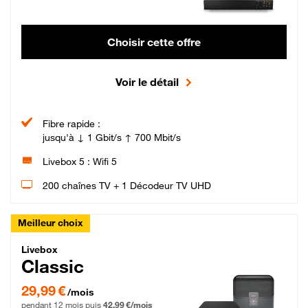
Choisir cette offre
Voir le détail
Fibre rapide :
jusqu'à ↓ 1 Gbit/s ↑ 700 Mbit/s
Livebox 5 : Wifi 5
200 chaînes TV + 1 Décodeur TV UHD
Meilleur choix
Livebox Classic Fibre
Livebox
Classic
29,99 € par mois pendant 12 mois puis 42,99 € par mois, Engagement 12 moi
29,99 €
/mois
pendant 12 mois puis
42,99 €/mois