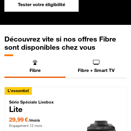
Tester votre éligibilité
Découvrez vite si nos offres Fibre
sont disponibles chez vous
Fibre
Fibre + Smart TV
L'essentiel
Série Spéciale Livebox Lite Fibre
Série Spéciale Livebox
Lite
29,99 € par mois , Engagement 12 mois
29,99 €
/mois
Engagement 12 mois