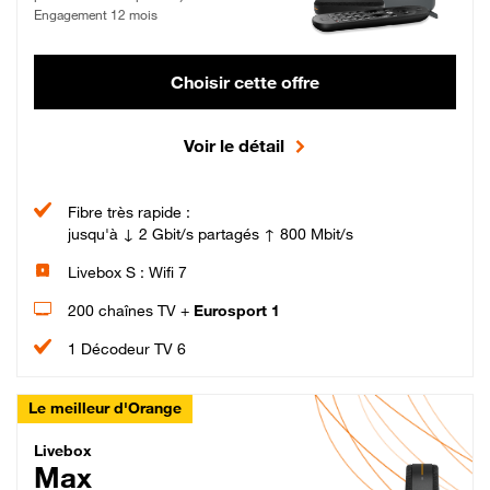
Engagement 12 mois
Choisir cette offre
Voir le détail
Fibre très rapide :
jusqu'à ↓ 2 Gbit/s partagés ↑ 800 Mbit/s
Livebox S : Wifi 7
200 chaînes TV +
Eurosport 1
1 Décodeur TV 6
Le meilleur d'Orange
Livebox Max Fibre
Livebox
Max