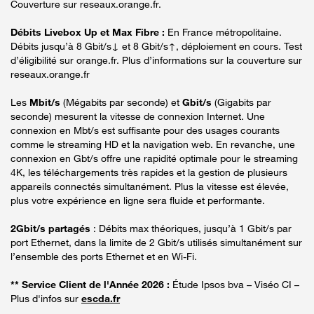
Couverture sur reseaux.orange.fr.
Débits Livebox Up et Max Fibre :
En France métropolitaine.
Débits jusqu’à 8 Gbit/s↓ et 8 Gbit/s↑, déploiement en cours. Test
d’éligibilité sur orange.fr. Plus d’informations sur la couverture sur
reseaux.orange.fr
Les
Mbit/s
(Mégabits par seconde) et
Gbit/s
(Gigabits par
seconde) mesurent la vitesse de connexion Internet. Une
connexion en Mbt/s est suffisante pour des usages courants
comme le streaming HD et la navigation web. En revanche, une
connexion en Gbt/s offre une rapidité optimale pour le streaming
4K, les téléchargements très rapides et la gestion de plusieurs
appareils connectés simultanément. Plus la vitesse est élevée,
plus votre expérience en ligne sera fluide et performante.
2Gbit/s partagés
: Débits max théoriques, jusqu’à 1 Gbit/s par
port Ethernet, dans la limite de 2 Gbit/s utilisés simultanément sur
l’ensemble des ports Ethernet et en Wi-Fi.
** Service Client de l'Année 2026 :
Étude Ipsos bva – Viséo CI –
Plus d'infos sur
escda.fr