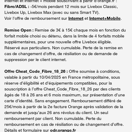
internet et internet + mobile souscrivant à partir d’orange.fr :
Fibre/ADSL :
-5€/mois pendant 12 mois sur Livebox Classic,
Livebox Up, Livebox Max (avec ou sans Smart TV).
Voir l'offre de remboursement sur
Internet
et
Internet+Mobile
.
Remise Open :
Remise de 3€ à 15€ chaque mois en fonction du
forfait mobile choisi ou détenu, dans la limite de 4 forfaits mobile
supplémentaires, pour une nouvelle offre Livebox éligible.
Réservé aux particuliers. Non cumulable. Perte de la remise en
cas de changement d'offre, de résiliation ou de demande de
suppression par le client internet.
Offre Cheat_Code_Fibre_18_26 :
Offre soumise à conditions,
valable à partir du 10/04/2025 en France métropolitaine, sous
réserve d’éligibilité et d’équipements compatibles, pour la
souscription à l’offre Cheat_Code_Fibre_18_26 par des clients
âgés de 18 à 26 ans et 6 mois maximum, sur présentation d’une
carte d’identité. Sans engagement. Remboursement différé de
25€/mois à partir de la 2e facture Orange après validation de la
demande et jusqu’aux 26 ans révolus du client. Un seul
remboursement par client. Non cumulable. Perte du
remboursement en cas de résiliation ou de changement d’offre.
Détails et formulaire sur
odr.orange.fr