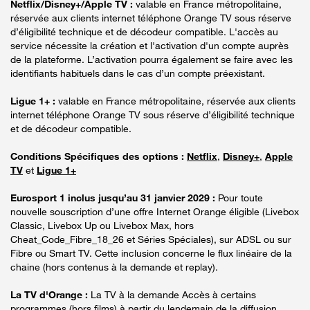
Netflix/Disney+/Apple TV :
valable en France métropolitaine,
réservée aux clients internet téléphone Orange TV sous réserve
d’éligibilité technique et de décodeur compatible. L'accès au
service nécessite la création et l'activation d'un compte auprès
de la plateforme. L’activation pourra également se faire avec les
identifiants habituels dans le cas d’un compte préexistant.
Ligue 1+ :
valable en France métropolitaine, réservée aux clients
internet téléphone Orange TV sous réserve d’éligibilité technique
et de décodeur compatible.
Conditions Spécifiques des options :
Netflix
,
Disney+
,
Apple
TV
et
Ligue 1+
Eurosport 1 inclus jusqu’au 31 janvier 2029 :
Pour toute
nouvelle souscription d’une offre Internet Orange éligible (Livebox
Classic, Livebox Up ou Livebox Max, hors
Cheat_Code_Fibre_18_26 et Séries Spéciales), sur ADSL ou sur
Fibre ou Smart TV. Cette inclusion concerne le flux linéaire de la
chaine (hors contenus à la demande et replay).
La TV d'Orange :
La TV à la demande Accès à certains
programmes (hors films) à partir du lendemain de la diffusion