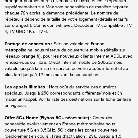
orange.fr pour les offres Livebox Up et Max, et les 2 répéteurs
supplémentaires sur Max sont accessibles de manière séparée
chaque 72h après la demande précédente. Le nombre de
répéteurs dépend de la taille de votre logement (détails et tarifs
sur orange.fr). Connexion wifi avec Décodeur TV compatible : TV
4, TV UHD 4K et TV 6.
Partage de connexion :
Service valable en France
métropolitaine, sous réserve de couverture mobile (détails sur
réseaux.orange.fr), pour les nouveaux clients Internet ADSL avec
rendez-vous ou Fibre. Crédit internet mobile de 200Go/mois
valable jusqu'à la mise en service de votre accès internet et au
plus tard jusqu'à 12 mois suivant la souscription.
Les appels illimités
: Hors coût du service des numéros
spéciaux. Jusqu’à 250 correspondants différents/mois et 3h
maximum/appel. Voir la liste des destinations sur la fiche tarifaire
en vigueur.
Offre 5G+ Home (Flybox 5G+ nécessaire) :
Connexion
accessible exclusivement en France métropolitaine sous
couverture 5G en 3,5GHz. 5G : dans les zones couvertes
(déploiement en cours). Frais d’activation : 29€. Jusqu’à 1,5