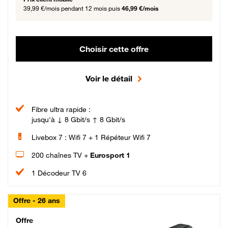
39,99 €/mois
pendant 12 mois puis
46,99 €/mois
Choisir cette offre
Voir le détail
Fibre ultra rapide :
jusqu'à ↓ 8 Gbit/s ↑ 8 Gbit/s
Livebox 7 : Wifi 7 + 1 Répéteur Wifi 7
200 chaînes TV +
Eurosport 1
1 Décodeur TV 6
Offre - 26 ans
Cheat_Code Fibre_18_26
Offre