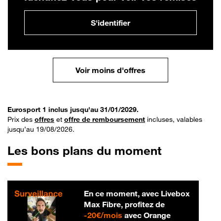
S'identifier
Voir moins d'offres
Eurosport 1 inclus jusqu'au 31/01/2029.
Prix des
offres
et
offre de remboursement
incluses, valables
jusqu’au 19/08/2026.
Les bons plans du moment
En ce moment, avec Livebox
Max Fibre, profitez de
20 € par mois
-
20€/mois
avec Orange