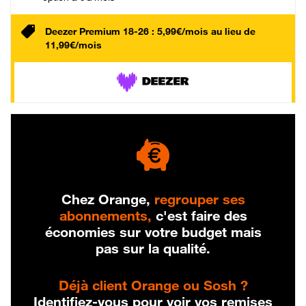
Deezer Premium 18-26 : 5,99€/mois au lieu de
11,99€/mois
Chez Orange,
regrouper ses
abonnements,
c'est faire des
économies sur votre budget mais
pas sur la qualité.
Déjà client Orange ou Sosh ?
Identifiez-vous pour voir vos remises