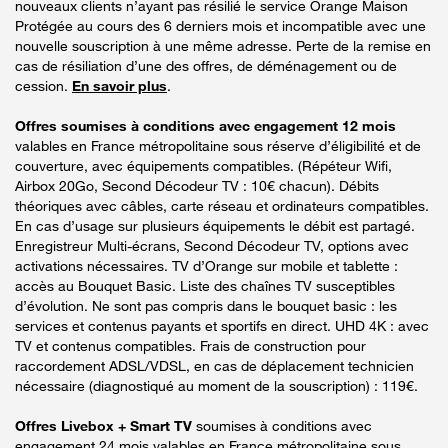
nouveaux clients n’ayant pas résilié le service Orange Maison
Protégée au cours des 6 derniers mois et incompatible avec une
nouvelle souscription à une même adresse. Perte de la remise en
cas de résiliation d’une des offres, de déménagement ou de
cession.
En savoir plus
.
Offres soumises à conditions avec engagement 12 mois
valables en France métropolitaine sous réserve d’éligibilité et de
couverture, avec équipements compatibles. (Répéteur Wifi,
Airbox 20Go, Second Décodeur TV : 10€ chacun). Débits
théoriques avec câbles, carte réseau et ordinateurs compatibles.
En cas d’usage sur plusieurs équipements le débit est partagé.
Enregistreur Multi-écrans, Second Décodeur TV, options avec
activations nécessaires. TV d’Orange sur mobile et tablette :
accès au Bouquet Basic. Liste des chaînes TV susceptibles
d’évolution. Ne sont pas compris dans le bouquet basic : les
services et contenus payants et sportifs en direct. UHD 4K : avec
TV et contenus compatibles. Frais de construction pour
raccordement ADSL/VDSL, en cas de déplacement technicien
nécessaire (diagnostiqué au moment de la souscription) : 119€.
Offres Livebox + Smart TV
soumises à conditions avec
engagement 24 mois valables en France métropolitaine sous