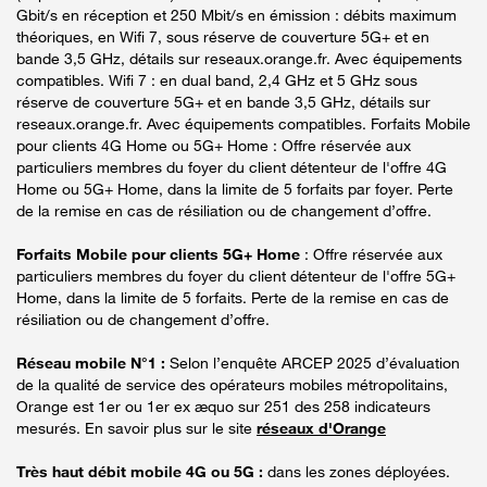
Gbit/s en réception et 250 Mbit/s en émission : débits maximum
théoriques, en Wifi 7, sous réserve de couverture 5G+ et en
bande 3,5 GHz, détails sur reseaux.orange.fr. Avec équipements
compatibles. Wifi 7 : en dual band, 2,4 GHz et 5 GHz sous
réserve de couverture 5G+ et en bande 3,5 GHz, détails sur
reseaux.orange.fr. Avec équipements compatibles. Forfaits Mobile
pour clients 4G Home ou 5G+ Home : Offre réservée aux
particuliers membres du foyer du client détenteur de l'offre 4G
Home ou 5G+ Home, dans la limite de 5 forfaits par foyer. Perte
de la remise en cas de résiliation ou de changement d’offre.
Forfaits Mobile pour clients 5G+ Home
: Offre réservée aux
particuliers membres du foyer du client détenteur de l'offre 5G+
Home, dans la limite de 5 forfaits. Perte de la remise en cas de
résiliation ou de changement d’offre.
Réseau mobile N°1 :
Selon l’enquête ARCEP 2025 d’évaluation
de la qualité de service des opérateurs mobiles métropolitains,
Orange est 1er ou 1er ex æquo sur 251 des 258 indicateurs
mesurés. En savoir plus sur le site
réseaux d'Orange
Très haut débit mobile 4G ou 5G :
dans les zones déployées.