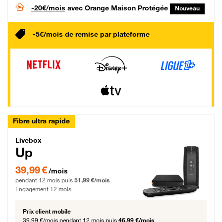
-20€/mois
avec Orange Maison Protégée
Nouveau
-5€/mois de remise par plateforme
Fibre ultra rapide
Livebox Up Fibre
Livebox
Up
39,99 € par mois pendant 12 mois puis 51,99 € par mois, Engagement 12 moi
39,99 €
/mois
pendant 12 mois puis
51,99 €/mois
Engagement 12 mois
Prix client mobile
39,99 €/mois
pendant 12 mois puis
46,99 €/mois