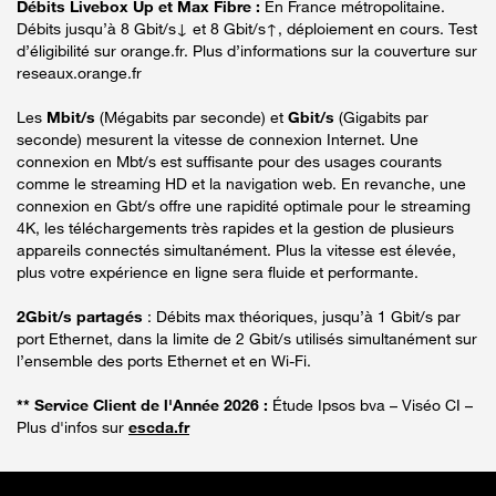
Débits Livebox Up et Max Fibre :
En France métropolitaine.
Débits jusqu’à 8 Gbit/s↓ et 8 Gbit/s↑, déploiement en cours. Test
d’éligibilité sur orange.fr. Plus d’informations sur la couverture sur
reseaux.orange.fr
Les
Mbit/s
(Mégabits par seconde) et
Gbit/s
(Gigabits par
seconde) mesurent la vitesse de connexion Internet. Une
connexion en Mbt/s est suffisante pour des usages courants
comme le streaming HD et la navigation web. En revanche, une
connexion en Gbt/s offre une rapidité optimale pour le streaming
4K, les téléchargements très rapides et la gestion de plusieurs
appareils connectés simultanément. Plus la vitesse est élevée,
plus votre expérience en ligne sera fluide et performante.
2Gbit/s partagés
: Débits max théoriques, jusqu’à 1 Gbit/s par
port Ethernet, dans la limite de 2 Gbit/s utilisés simultanément sur
l’ensemble des ports Ethernet et en Wi-Fi.
** Service Client de l'Année 2026 :
Étude Ipsos bva – Viséo CI –
Plus d'infos sur
escda.fr