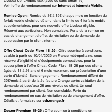
Livebox Up, Livebox Max (avec ou sans Smart TV).
Voir l'offre de remboursement sur
Internet
et
Internet+Mobile
.
Remise Open :
Remise de 3€ à 15€ chaque mois en fonction du
forfait mobile choisi ou détenu, dans la limite de 4 forfaits mobile
supplémentaires, pour une nouvelle offre Livebox éligible.
Réservé aux particuliers. Non cumulable. Perte de la remise en
cas de changement d'offre, de résiliation ou de demande de
suppression par le client internet.
Offre Cheat_Code_Fibre_18_26 :
Offre soumise à conditions,
valable à partir du 10/04/2025 en France métropolitaine, sous
réserve d’éligibilité et d’équipements compatibles, pour la
souscription à l’offre Cheat_Code_Fibre_18_26 par des clients
âgés de 18 à 26 ans et 6 mois maximum, sur présentation d’une
carte d’identité. Sans engagement. Remboursement différé de
25€/mois à partir de la 2e facture Orange après validation de la
demande et jusqu’aux 26 ans révolus du client. Un seul
remboursement par client. Non cumulable. Perte du
remboursement en cas de résiliation ou de changement d’offre.
Détails et formulaire sur
odr.orange.fr
Deezer Premium 18-26 :
Offre soumise à conditions en