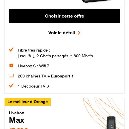
Choisir cette offre
Voir le détail
Fibre très rapide :
jusqu'à ↓ 2 Gbit/s partagés ↑ 800 Mbit/s
Livebox S : Wifi 7
200 chaînes TV +
Eurosport 1
1 Décodeur TV 6
Le meilleur d'Orange
Livebox Max Fibre
Livebox
Max
47,99 € par mois pendant 12 mois puis 57,99 € par mois, Engagement 12 moi