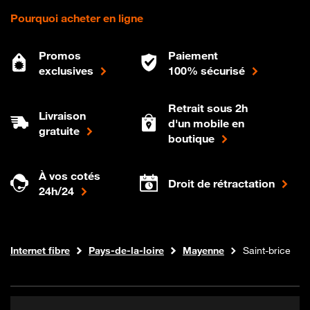
Pourquoi acheter en ligne
Promos
Paiement
exclusives
100% sécurisé
Retrait sous 2h
Livraison
d'un mobile en
gratuite
boutique
À vos cotés
Droit de rétractation
24h/24
Boutique Orange
Internet fibre
Pays-de-la-loire
Mayenne
Saint-brice