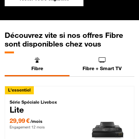
Découvrez vite si nos offres Fibre
sont disponibles chez vous
Fibre
Fibre + Smart TV
L'essentiel
Série Spéciale Livebox Lite Fibre
Série Spéciale Livebox
Lite
29,99 € par mois , Engagement 12 mois
29,99 €
/mois
Engagement 12 mois