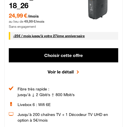
18_26
24,99 € par mois pendant 0 mois puis 49,99 € par mois, Sans engagement
24,99 €
/mois
au lieu de
49,99 €/mois
Sans engagement
25 € par mois
-
25€ / mois
jusqu'à votre 27ème anniversaire
Choisir cette offre
Voir le détail
Fibre très rapide :
jusqu'à ↓ 2 Gbit/s ↑ 800 Mbit/s
Livebox 6 : Wifi 6E
Jusqu’à 200 chaînes TV + 1 Décodeur TV UHD en
option à 5€/mois