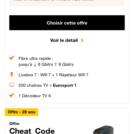
Choisir cette offre
Voir le détail
Fibre ultra rapide :
jusqu'à ↓ 8 Gbit/s ↑ 8 Gbit/s
Livebox 7 : Wifi 7 + 1 Répéteur Wifi 7
200 chaînes TV +
Eurosport 1
1 Décodeur TV 6
Offre - 26 ans
Cheat_Code Fibre_18_26
Offre
Cheat_Code