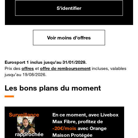
S'identifier
Voir moins d'offres
Eurosport 1 inclus jusqu'au 31/01/2029.
Prix des
offres
et
offre de remboursement
incluses, valables
jusqu’au 19/08/2026.
Les bons plans du moment
En ce moment, avec Livebox
Max Fibre, profitez de
20 € par mois
-
20€/mois
avec Orange
Maison Protégée