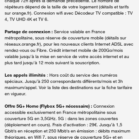
chaque 72h après la demande précédente. Le nombre de
répéteurs dépend de la taille de votre logement (détails et tarifs
sur orange.fr). Connexion wifi avec Décodeur TV compatible : TV
4, TV UHD 4K et TV 6.
Partage de connexion :
Service valable en France
métropolitaine, sous réserve de couverture mobile (détails sur
réseaux.orange.fr), pour les nouveaux clients Internet ADSL avec
rendez-vous ou Fibre. Crédit internet mobile de 200Go/mois
valable jusqu'à la mise en service de votre accès internet et au
plus tard jusqu'à 12 mois suivant la souscription.
Les appels illimités
: Hors coût du service des numéros
spéciaux. Jusqu’à 250 correspondants différents/mois et 3h
maximum/appel. Voir la liste des destinations sur la fiche tarifaire
en vigueur.
Offre 5G+ Home (Flybox 5G+ nécessaire) :
Connexion
accessible exclusivement en France métropolitaine sous
couverture 5G en 3,5GHz. 5G : dans les zones couvertes
(déploiement en cours). Frais d’activation : 29€. Jusqu’à 1,5
Gbit/s en réception et 250 Mbit/s en émission : débits maximum
théoriques, en Wifi 7, sous réserve de couverture 5G+ et en