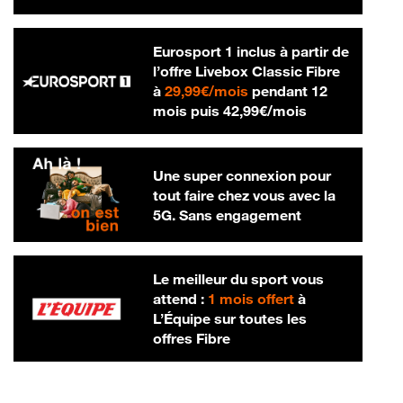
Eurosport 1 inclus à partir de
l’offre Livebox Classic Fibre
29,99 € par mois
à
29,99€/mois
pendant 12
42,99 € par m
mois puis
42,99€/mois
Une super connexion pour
tout faire chez vous avec la
5G. Sans engagement
Le meilleur du sport vous
attend :
1 mois offert
à
L’Équipe sur toutes les
offres Fibre