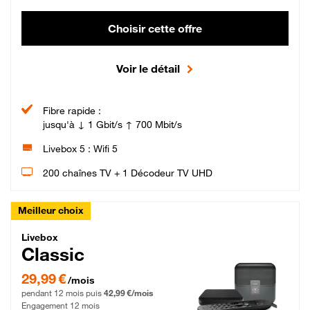
Choisir cette offre
Voir le détail
Fibre rapide :
jusqu'à ↓ 1 Gbit/s ↑ 700 Mbit/s
Livebox 5 : Wifi 5
200 chaînes TV + 1 Décodeur TV UHD
Meilleur choix
Livebox Classic Fibre
Livebox
Classic
29,99 € par mois pendant 12 mois puis 42,99 € par mois, Engagement 12 moi
29,99 €
/mois
pendant 12 mois puis
42,99 €/mois
Engagement 12 mois