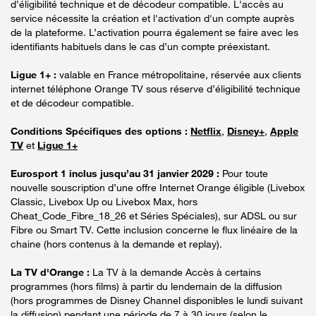
d’éligibilité technique et de décodeur compatible. L'accès au
service nécessite la création et l'activation d'un compte auprès
de la plateforme. L’activation pourra également se faire avec les
identifiants habituels dans le cas d’un compte préexistant.
Ligue 1+ :
valable en France métropolitaine, réservée aux clients
internet téléphone Orange TV sous réserve d’éligibilité technique
et de décodeur compatible.
Conditions Spécifiques des options :
Netflix
,
Disney+
,
Apple
TV
et
Ligue 1+
Eurosport 1 inclus jusqu’au 31 janvier 2029 :
Pour toute
nouvelle souscription d’une offre Internet Orange éligible (Livebox
Classic, Livebox Up ou Livebox Max, hors
Cheat_Code_Fibre_18_26 et Séries Spéciales), sur ADSL ou sur
Fibre ou Smart TV. Cette inclusion concerne le flux linéaire de la
chaine (hors contenus à la demande et replay).
La TV d'Orange :
La TV à la demande Accès à certains
programmes (hors films) à partir du lendemain de la diffusion
(hors programmes de Disney Channel disponibles le lundi suivant
la diffusion) pendant une période de 7 à 30 jours (selon le