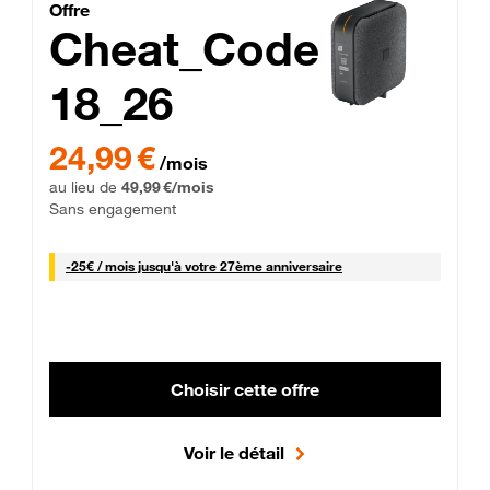
Cheat_Code Fibre_18_26
Offre
Cheat_Code
18_26
 Engagement 12 mois
24,99 € par mois pendant 0 mois puis 49,99 € par mois, Sans 
24,99 €
/mois
au lieu de
49,99 €/mois
Sans engagement
25 € par mois
-
25€ / mois
jusqu'à votre 27ème anniversaire
Choisir cette offre
Voir le détail