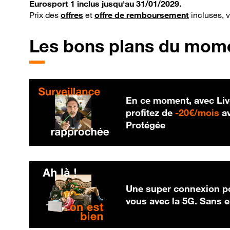
Eurosport 1 inclus jusqu'au 31/01/2029.
Prix des
offres
et
offre de remboursement
incluses, 
Les bons plans du mom
En ce moment, avec Liv
20
profitez de
-
20€/mois
av
Protégée
Une super connexion po
vous avec la 5G. Sans