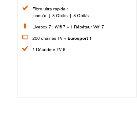
Fibre ultra rapide :
jusqu'à ↓ 8 Gbit/s ↑ 8 Gbit/s
Livebox 7 : Wifi 7 + 1 Répéteur Wifi 7
200 chaînes TV +
Eurosport 1
1 Décodeur TV 6