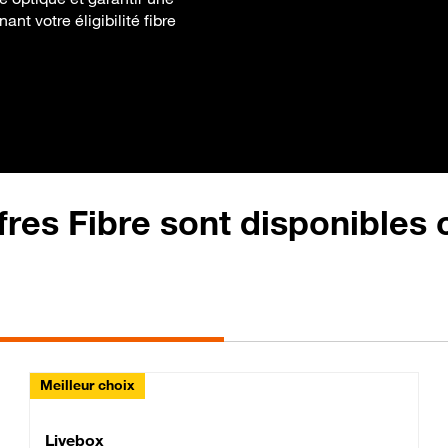
ant votre éligibilité fibre
fres Fibre sont disponibles
Meilleur choix
Lite Fibre
Livebox Classic Fibre
Livebox