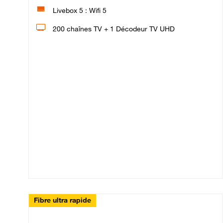
Livebox 5 : Wifi 5
200 chaînes TV + 1 Décodeur TV UHD
Fibre ultra rapide