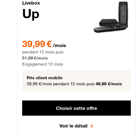
Livebox Up Fibre
Livebox
Up
39,99 € par mois pendant 12 mois puis 51,99 € par mois,
39,99 €
/mois
pendant 12 mois puis
51,99 €/mois
Engagement 12 mois
Prix client mobile
39,99 €/mois
pendant 12 mois puis
46,99 €/mois
Choisir cette offre
Voir le détail