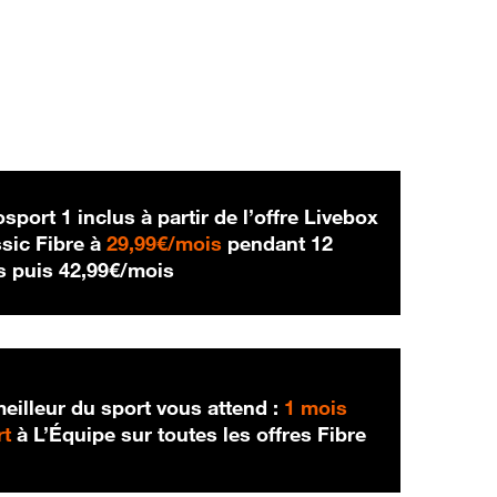
sport 1 inclus à partir de l’offre Livebox
29,99 € par mois
sic Fibre à
29,99€/mois
pendant 12
42,99 € par mois
s puis
42,99€/mois
eilleur du sport vous attend :
1 mois
rt
à L’Équipe sur toutes les offres Fibre