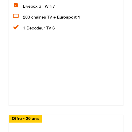
Livebox S : Wifi 7
200 chaînes TV +
Eurosport 1
1 Décodeur TV 6
Offre - 26 ans