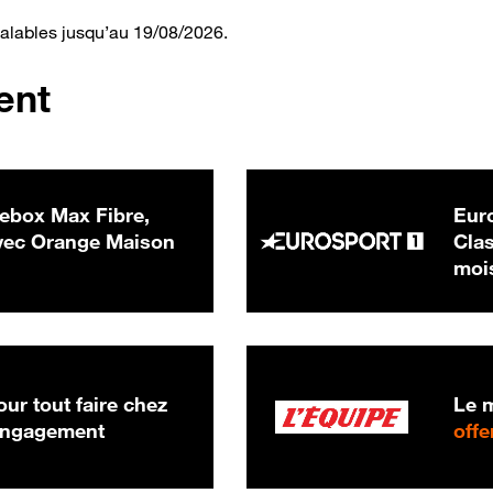
valables jusqu’au 19/08/2026.
ent
ebox Max Fibre,
Euro
 € par mois
ec Orange Maison
Clas
moi
ur tout faire chez
Le m
 engagement
offe