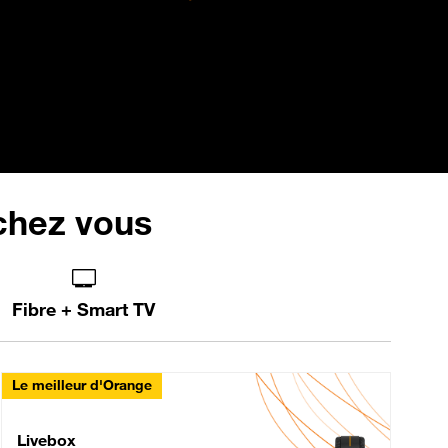
 chez vous
Fibre + Smart TV
Le meilleur d'Orange
Livebox Max Fibre
Livebox