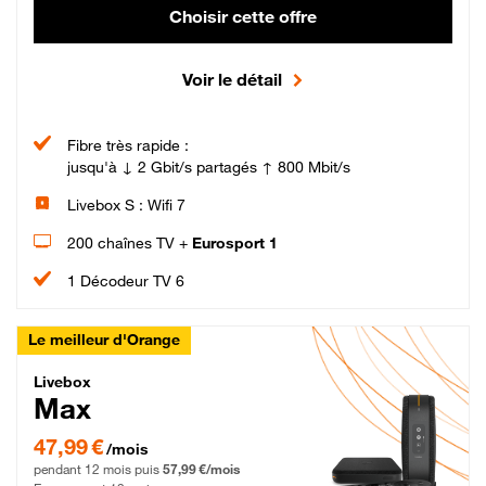
Choisir cette offre
Voir le détail
Fibre très rapide :
jusqu'à ↓ 2 Gbit/s partagés ↑ 800 Mbit/s
Livebox S : Wifi 7
200 chaînes TV +
Eurosport 1
1 Décodeur TV 6
Le meilleur d'Orange
Livebox Max Fibre
Livebox
Max
47,99 € par mois pendant 12 mois puis 57,99 € par mois, Engagement 12 moi
47,99 €
/mois
pendant 12 mois puis
57,99 €/mois