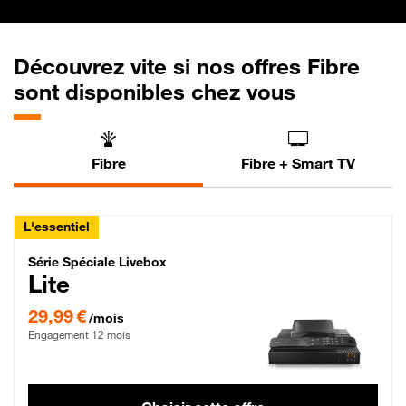
Découvrez vite si nos offres Fibre
sont disponibles chez vous
Fibre
Fibre + Smart TV
L'essentiel
Série Spéciale Livebox Lite Fibre
Série Spéciale Livebox
Lite
29,99 € par mois , Engagement 12 mois
29,99 €
/mois
Engagement 12 mois