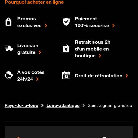
Pourquoi acheter en ligne
Promos
Paiement
exclusives
100% sécurisé
Retrait sous 2h
Livraison
d'un mobile en
gratuite
boutique
À vos cotés
Droit de rétractation
24h/24
Internet fibre
Boutique Orange
Pays-de-la-loire
Loire-atlantique
Saint-aignan-grandlieu