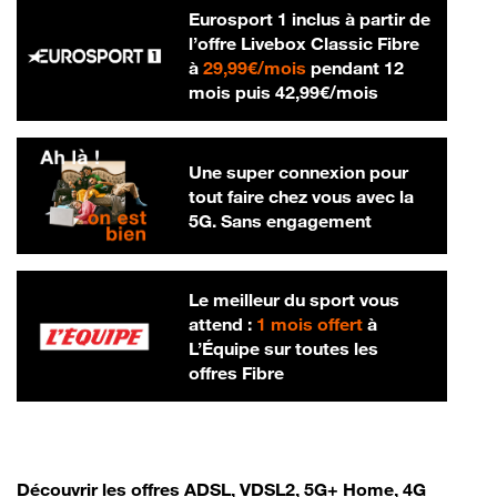
Eurosport 1 inclus à partir de
l’offre Livebox Classic Fibre
29,99 € par mois
à
29,99€/mois
pendant 12
42,99 € par m
mois puis
42,99€/mois
Une super connexion pour
tout faire chez vous avec la
5G. Sans engagement
Le meilleur du sport vous
attend :
1 mois offert
à
L’Équipe sur toutes les
offres Fibre
Découvrir les offres ADSL, VDSL2, 5G+ Home, 4G