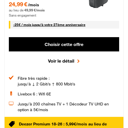
24,99 € par mois pendant 0 mois puis 49,99 € par mois, Sans engagement
24,99 €
/mois
au lieu de
49,99 €/mois
Sans engagement
25 € par mois
-
25€ / mois
jusqu'à votre 27ème anniversaire
Choisir cette offre
Voir le détail
Fibre très rapide :
jusqu'à ↓ 2 Gbit/s ↑ 800 Mbit/s
Livebox 6 : Wifi 6E
Jusqu’à 200 chaînes TV + 1 Décodeur TV UHD en
option à 5€/mois
Deezer Premium 18-26 : 5,99€/mois au lieu de