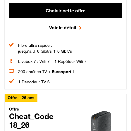
Choisir cette offre
Voir le détail
Fibre ultra rapide :
jusqu'à ↓ 8 Gbit/s ↑ 8 Gbit/s
Livebox 7 : Wifi 7 + 1 Répéteur Wifi 7
200 chaînes TV +
Eurosport 1
1 Décodeur TV 6
Offre - 26 ans
Cheat_Code Fibre_18_26
Offre
Cheat_Code
18_26