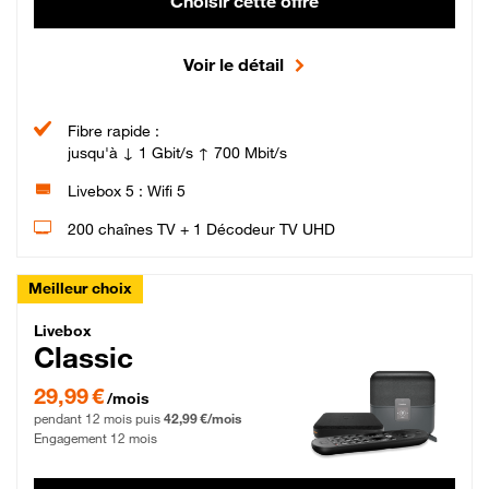
Choisir cette offre
Voir le détail
Fibre rapide :
jusqu'à ↓ 1 Gbit/s ↑ 700 Mbit/s
Livebox 5 : Wifi 5
200 chaînes TV + 1 Décodeur TV UHD
Meilleur choix
Livebox Classic Fibre
Livebox
Classic
29,99 € par mois pendant 12 mois puis 42,99 € par mois, Engagement 12 moi
29,99 €
/mois
pendant 12 mois puis
42,99 €/mois
Engagement 12 mois