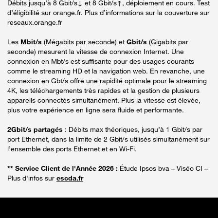
Débits jusqu’à 8 Gbit/s↓ et 8 Gbit/s↑, déploiement en cours. Test
d’éligibilité sur orange.fr. Plus d’informations sur la couverture sur
reseaux.orange.fr
Les
Mbit/s
(Mégabits par seconde) et
Gbit/s
(Gigabits par
seconde) mesurent la vitesse de connexion Internet. Une
connexion en Mbt/s est suffisante pour des usages courants
comme le streaming HD et la navigation web. En revanche, une
connexion en Gbt/s offre une rapidité optimale pour le streaming
4K, les téléchargements très rapides et la gestion de plusieurs
appareils connectés simultanément. Plus la vitesse est élevée,
plus votre expérience en ligne sera fluide et performante.
2Gbit/s partagés
: Débits max théoriques, jusqu’à 1 Gbit/s par
port Ethernet, dans la limite de 2 Gbit/s utilisés simultanément sur
l’ensemble des ports Ethernet et en Wi-Fi.
** Service Client de l'Année 2026 :
Étude Ipsos bva – Viséo CI –
Plus d'infos sur
escda.fr