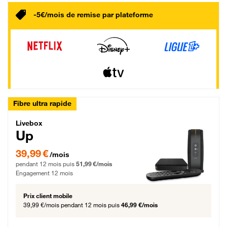
-5€/mois de remise par plateforme
Fibre ultra rapide
Livebox Up Fibre
Livebox
Up
39,99 € par mois pendant 12 mois puis 51,99 € par mois, Engagement 12 moi
39,99 €
/mois
pendant 12 mois puis
51,99 €/mois
Engagement 12 mois
Prix client mobile
39,99 €/mois
pendant 12 mois puis
46,99 €/mois