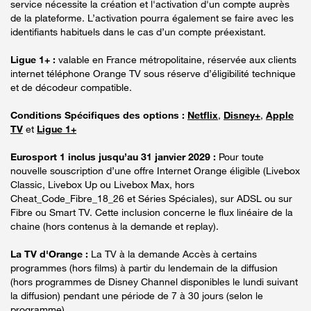
service nécessite la création et l'activation d'un compte auprès
de la plateforme. L’activation pourra également se faire avec les
identifiants habituels dans le cas d’un compte préexistant.
Ligue 1+ :
valable en France métropolitaine, réservée aux clients
internet téléphone Orange TV sous réserve d’éligibilité technique
et de décodeur compatible.
Conditions Spécifiques des options :
Netflix
,
Disney+
,
Apple
TV
et
Ligue 1+
Eurosport 1 inclus jusqu’au 31 janvier 2029 :
Pour toute
nouvelle souscription d’une offre Internet Orange éligible (Livebox
Classic, Livebox Up ou Livebox Max, hors
Cheat_Code_Fibre_18_26 et Séries Spéciales), sur ADSL ou sur
Fibre ou Smart TV. Cette inclusion concerne le flux linéaire de la
chaine (hors contenus à la demande et replay).
La TV d'Orange :
La TV à la demande Accès à certains
programmes (hors films) à partir du lendemain de la diffusion
(hors programmes de Disney Channel disponibles le lundi suivant
la diffusion) pendant une période de 7 à 30 jours (selon le
programme).