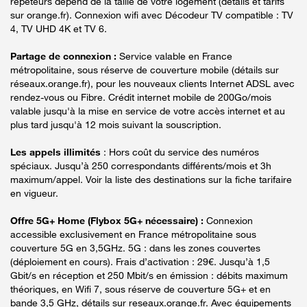
répéteurs dépend de la taille de votre logement (détails et tarifs
sur orange.fr). Connexion wifi avec Décodeur TV compatible : TV
4, TV UHD 4K et TV 6.
Partage de connexion :
Service valable en France
métropolitaine, sous réserve de couverture mobile (détails sur
réseaux.orange.fr), pour les nouveaux clients Internet ADSL avec
rendez-vous ou Fibre. Crédit internet mobile de 200Go/mois
valable jusqu'à la mise en service de votre accès internet et au
plus tard jusqu'à 12 mois suivant la souscription.
Les appels illimités
: Hors coût du service des numéros
spéciaux. Jusqu’à 250 correspondants différents/mois et 3h
maximum/appel. Voir la liste des destinations sur la fiche tarifaire
en vigueur.
Offre 5G+ Home (Flybox 5G+ nécessaire) :
Connexion
accessible exclusivement en France métropolitaine sous
couverture 5G en 3,5GHz. 5G : dans les zones couvertes
(déploiement en cours). Frais d’activation : 29€. Jusqu’à 1,5
Gbit/s en réception et 250 Mbit/s en émission : débits maximum
théoriques, en Wifi 7, sous réserve de couverture 5G+ et en
bande 3,5 GHz, détails sur reseaux.orange.fr. Avec équipements