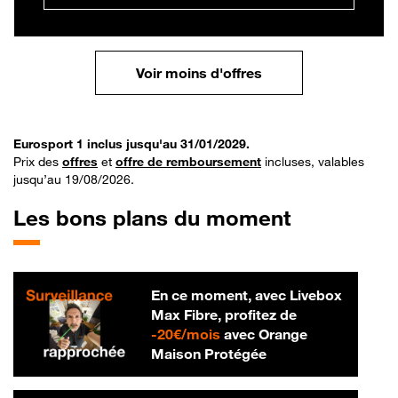
Voir moins d'offres
Eurosport 1 inclus jusqu'au 31/01/2029.
Prix des
offres
et
offre de remboursement
incluses, valables
jusqu’au 19/08/2026.
Les bons plans du moment
En ce moment, avec Livebox
Max Fibre, profitez de
20 € par mois
-
20€/mois
avec Orange
Maison Protégée