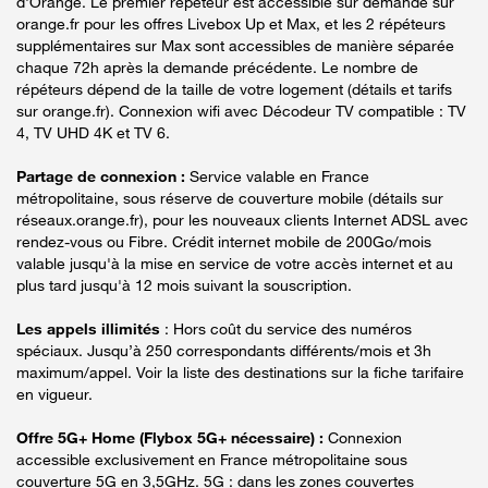
d'Orange. Le premier répéteur est accessible sur demande sur
orange.fr pour les offres Livebox Up et Max, et les 2 répéteurs
supplémentaires sur Max sont accessibles de manière séparée
chaque 72h après la demande précédente. Le nombre de
répéteurs dépend de la taille de votre logement (détails et tarifs
sur orange.fr). Connexion wifi avec Décodeur TV compatible : TV
4, TV UHD 4K et TV 6.
Partage de connexion :
Service valable en France
métropolitaine, sous réserve de couverture mobile (détails sur
réseaux.orange.fr), pour les nouveaux clients Internet ADSL avec
rendez-vous ou Fibre. Crédit internet mobile de 200Go/mois
valable jusqu'à la mise en service de votre accès internet et au
plus tard jusqu'à 12 mois suivant la souscription.
Les appels illimités
: Hors coût du service des numéros
spéciaux. Jusqu’à 250 correspondants différents/mois et 3h
maximum/appel. Voir la liste des destinations sur la fiche tarifaire
en vigueur.
Offre 5G+ Home (Flybox 5G+ nécessaire) :
Connexion
accessible exclusivement en France métropolitaine sous
couverture 5G en 3,5GHz. 5G : dans les zones couvertes