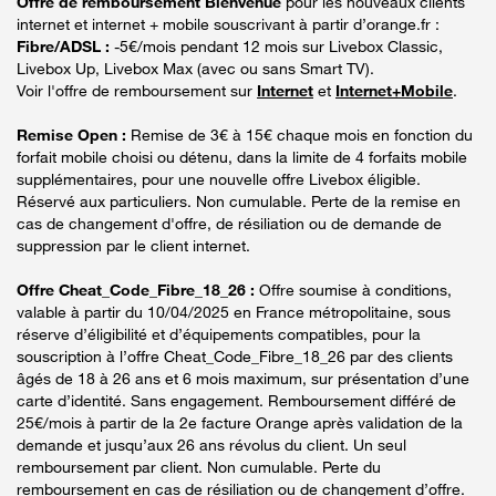
Offre de remboursement Bienvenue
pour les nouveaux clients
internet et internet + mobile souscrivant à partir d’orange.fr :
Fibre/ADSL :
-5€/mois pendant 12 mois sur Livebox Classic,
Livebox Up, Livebox Max (avec ou sans Smart TV).
Voir l'offre de remboursement sur
Internet
et
Internet+Mobile
.
Remise Open :
Remise de 3€ à 15€ chaque mois en fonction du
forfait mobile choisi ou détenu, dans la limite de 4 forfaits mobile
supplémentaires, pour une nouvelle offre Livebox éligible.
Réservé aux particuliers. Non cumulable. Perte de la remise en
cas de changement d'offre, de résiliation ou de demande de
suppression par le client internet.
Offre Cheat_Code_Fibre_18_26 :
Offre soumise à conditions,
valable à partir du 10/04/2025 en France métropolitaine, sous
réserve d’éligibilité et d’équipements compatibles, pour la
souscription à l’offre Cheat_Code_Fibre_18_26 par des clients
âgés de 18 à 26 ans et 6 mois maximum, sur présentation d’une
carte d’identité. Sans engagement. Remboursement différé de
25€/mois à partir de la 2e facture Orange après validation de la
demande et jusqu’aux 26 ans révolus du client. Un seul
remboursement par client. Non cumulable. Perte du
remboursement en cas de résiliation ou de changement d’offre.