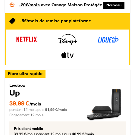
-20€/mois
avec Orange Maison Protégée
Nouveau
-5€/mois de remise par plateforme
Fibre ultra rapide
Livebox Up Fibre
Livebox
Up
39,99 € par mois pendant 12 mois puis 51,99 € par mois, Engagement 12 moi
39,99 €
/mois
pendant 12 mois puis
51,99 €/mois
Engagement 12 mois
Prix client mobile
39,99 €/mois
pendant 12 mois puis
46,99 €/mois