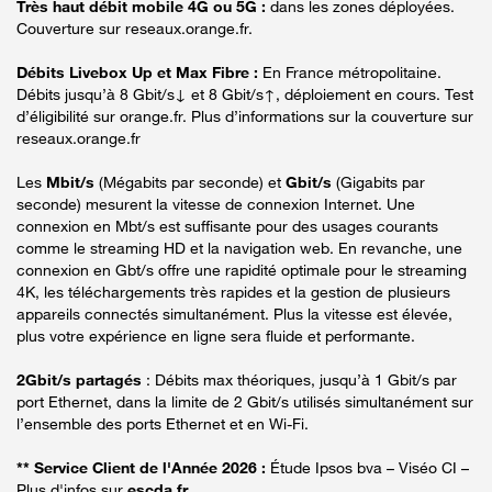
Très haut débit mobile 4G ou 5G :
dans les zones déployées.
Couverture sur reseaux.orange.fr.
Débits Livebox Up et Max Fibre :
En France métropolitaine.
Débits jusqu’à 8 Gbit/s↓ et 8 Gbit/s↑, déploiement en cours. Test
d’éligibilité sur orange.fr. Plus d’informations sur la couverture sur
reseaux.orange.fr
Les
Mbit/s
(Mégabits par seconde) et
Gbit/s
(Gigabits par
seconde) mesurent la vitesse de connexion Internet. Une
connexion en Mbt/s est suffisante pour des usages courants
comme le streaming HD et la navigation web. En revanche, une
connexion en Gbt/s offre une rapidité optimale pour le streaming
4K, les téléchargements très rapides et la gestion de plusieurs
appareils connectés simultanément. Plus la vitesse est élevée,
plus votre expérience en ligne sera fluide et performante.
2Gbit/s partagés
: Débits max théoriques, jusqu’à 1 Gbit/s par
port Ethernet, dans la limite de 2 Gbit/s utilisés simultanément sur
l’ensemble des ports Ethernet et en Wi-Fi.
** Service Client de l'Année 2026 :
Étude Ipsos bva – Viséo CI –
Plus d'infos sur
escda.fr