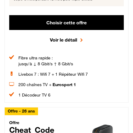
Choisir cette offre
Voir le détail
Fibre ultra rapide :
jusqu'à ↓ 8 Gbit/s ↑ 8 Gbit/s
Livebox 7 : Wifi 7 + 1 Répéteur Wifi 7
200 chaînes TV +
Eurosport 1
1 Décodeur TV 6
Offre - 26 ans
Cheat_Code Fibre_18_26
Offre
Cheat_Code