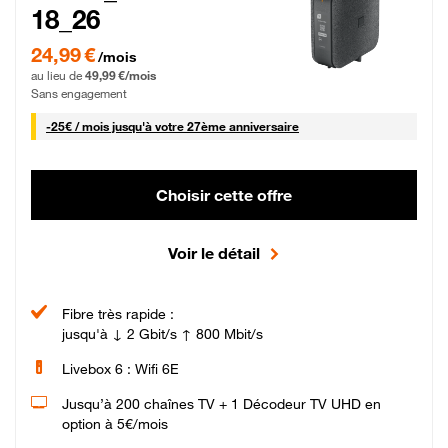
18_26
24,99 € par mois pendant 0 mois puis 49,99 € par mois, Sans engagement
24,99 €
/mois
au lieu de
49,99 €/mois
Sans engagement
25 € par mois
-
25€ / mois
jusqu'à votre 27ème anniversaire
Choisir cette offre
Voir le détail
Fibre très rapide :
jusqu'à ↓ 2 Gbit/s ↑ 800 Mbit/s
Livebox 6 : Wifi 6E
Jusqu’à 200 chaînes TV + 1 Décodeur TV UHD en
option à 5€/mois