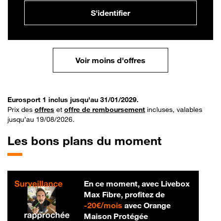
S'identifier
Voir moins d'offres
Eurosport 1 inclus jusqu'au 31/01/2029.
Prix des
offres
et
offre de remboursement
incluses, valables
jusqu’au 19/08/2026.
Les bons plans du moment
En ce moment, avec Livebox
Max Fibre, profitez de
20 € par mois
-
20€/mois
avec Orange
Maison Protégée