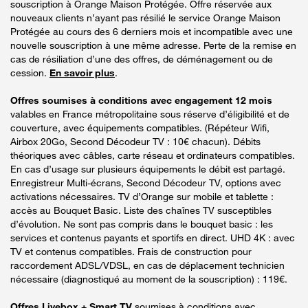
souscription à Orange Maison Protégée. Offre réservée aux
nouveaux clients n’ayant pas résilié le service Orange Maison
Protégée au cours des 6 derniers mois et incompatible avec une
nouvelle souscription à une même adresse. Perte de la remise en
cas de résiliation d’une des offres, de déménagement ou de
cession.
En savoir plus
.
Offres soumises à conditions avec engagement 12 mois
valables en France métropolitaine sous réserve d’éligibilité et de
couverture, avec équipements compatibles. (Répéteur Wifi,
Airbox 20Go, Second Décodeur TV : 10€ chacun). Débits
théoriques avec câbles, carte réseau et ordinateurs compatibles.
En cas d’usage sur plusieurs équipements le débit est partagé.
Enregistreur Multi-écrans, Second Décodeur TV, options avec
activations nécessaires. TV d’Orange sur mobile et tablette :
accès au Bouquet Basic. Liste des chaînes TV susceptibles
d’évolution. Ne sont pas compris dans le bouquet basic : les
services et contenus payants et sportifs en direct. UHD 4K : avec
TV et contenus compatibles. Frais de construction pour
raccordement ADSL/VDSL, en cas de déplacement technicien
nécessaire (diagnostiqué au moment de la souscription) : 119€.
Offres Livebox + Smart TV
soumises à conditions avec