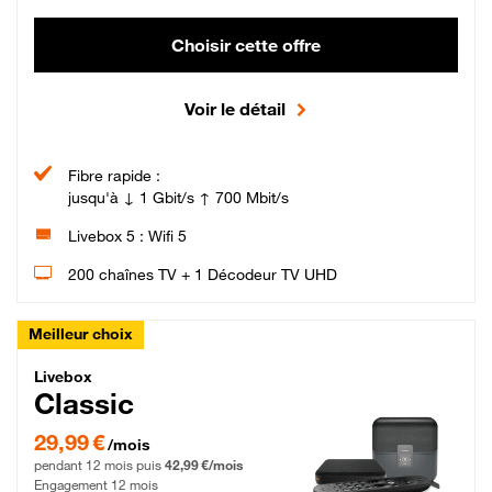
Choisir cette offre
Voir le détail
Fibre rapide :
jusqu'à ↓ 1 Gbit/s ↑ 700 Mbit/s
Livebox 5 : Wifi 5
200 chaînes TV + 1 Décodeur TV UHD
Meilleur choix
Livebox Classic Fibre
Livebox
Classic
29,99 € par mois pendant 12 mois puis 42,99 € par mois, Engagement 12 moi
29,99 €
/mois
pendant 12 mois puis
42,99 €/mois
Engagement 12 mois