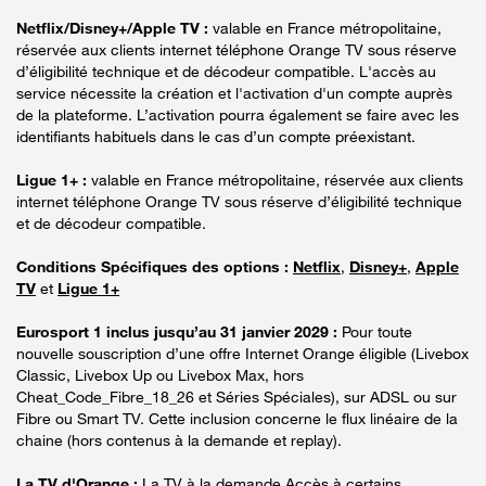
Netflix/Disney+/Apple TV :
valable en France métropolitaine,
réservée aux clients internet téléphone Orange TV sous réserve
d’éligibilité technique et de décodeur compatible. L'accès au
service nécessite la création et l'activation d'un compte auprès
de la plateforme. L’activation pourra également se faire avec les
identifiants habituels dans le cas d’un compte préexistant.
Ligue 1+ :
valable en France métropolitaine, réservée aux clients
internet téléphone Orange TV sous réserve d’éligibilité technique
et de décodeur compatible.
Conditions Spécifiques des options :
Netflix
,
Disney+
,
Apple
TV
et
Ligue 1+
Eurosport 1 inclus jusqu’au 31 janvier 2029 :
Pour toute
nouvelle souscription d’une offre Internet Orange éligible (Livebox
Classic, Livebox Up ou Livebox Max, hors
Cheat_Code_Fibre_18_26 et Séries Spéciales), sur ADSL ou sur
Fibre ou Smart TV. Cette inclusion concerne le flux linéaire de la
chaine (hors contenus à la demande et replay).
La TV d'Orange :
La TV à la demande Accès à certains