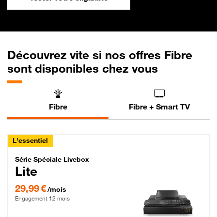
Découvrez vite si nos offres Fibre
sont disponibles chez vous
Fibre
Fibre + Smart TV
L'essentiel
Série Spéciale Livebox Lite Fibre
Série Spéciale Livebox
Lite
29,99 € par mois , Engagement 12 mois
29,99 €
/mois
Engagement 12 mois