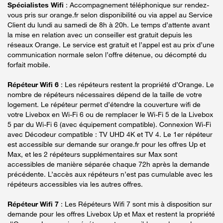
Spécialistes Wifi
: Accompagnement téléphonique sur rendez-
vous pris sur orange.fr selon disponibilité ou via appel au Service
Client du lundi au samedi de 8h à 20h. Le temps d’attente avant
la mise en relation avec un conseiller est gratuit depuis les
réseaux Orange. Le service est gratuit et l’appel est au prix d’une
communication normale selon l’offre détenue, ou décompté du
forfait mobile.
Répéteur Wifi 6
: Les répéteurs restent la propriété d’Orange. Le
nombre de répéteurs nécessaires dépend de la taille de votre
logement. Le répéteur permet d’étendre la couverture wifi de
votre Livebox en Wi-Fi 6 ou de remplacer le Wi-Fi 5 de la Livebox
5 par du Wi-Fi 6 (avec équipement compatible). Connexion Wi-Fi
avec Décodeur compatible : TV UHD 4K et TV 4. Le 1er répéteur
est accessible sur demande sur orange.fr pour les offres Up et
Max, et les 2 répéteurs supplémentaires sur Max sont
accessibles de manière séparée chaque 72h après la demande
précédente. L’accès aux répéteurs n’est pas cumulable avec les
répéteurs accessibles via les autres offres.
Répéteur Wifi 7
: Les Répéteurs Wifi 7 sont mis à disposition sur
demande pour les offres Livebox Up et Max et restent la propriété