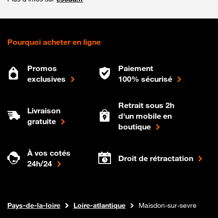
Pourquoi acheter en ligne
Promos
Paiement
exclusives
100% sécurisé
Retrait sous 2h
Livraison
d'un mobile en
gratuite
boutique
À vos cotés
Droit de rétractation
24h/24
Internet fibre
Boutique Orange
Pays-de-la-loire
Loire-atlantique
Maisdon-sur-sevre