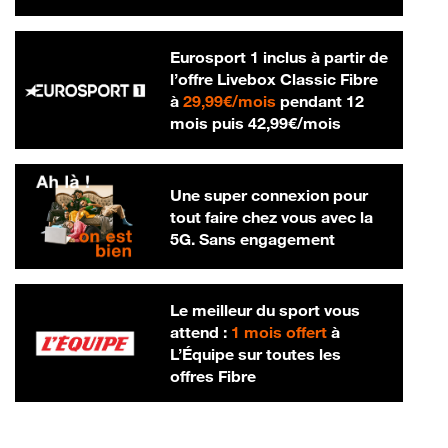
Eurosport 1 inclus à partir de
l’offre Livebox Classic Fibre
29,99 € par mois
à
29,99€/mois
pendant 12
42,99 € par m
mois puis
42,99€/mois
Une super connexion pour
tout faire chez vous avec la
5G. Sans engagement
Le meilleur du sport vous
attend :
1 mois offert
à
L’Équipe sur toutes les
offres Fibre