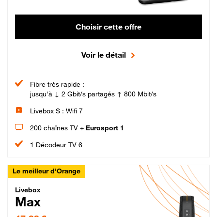
Choisir cette offre
Voir le détail
Fibre très rapide :
jusqu'à ↓ 2 Gbit/s partagés ↑ 800 Mbit/s
Livebox S : Wifi 7
200 chaînes TV +
Eurosport 1
1 Décodeur TV 6
Le meilleur d'Orange
Livebox Max Fibre
Livebox
Max
47,99 € par mois pendant 12 mois puis 57,99 € par mois, Engagement 12 moi