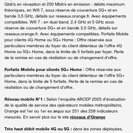
Gbit/s en réception et 250 Mbit/s en émission : débits maximum
théoriques, en Wifi 7, sous réserve de couverture 5G+ et en
bande 3,5 GHz, détails sur reseaux.orange.fr. Avec équipements
compatibles. Wifi 7 : en dual band, 2,4 GHz et 5 GHz sous
réserve de couverture 5G+ et en bande 3,5 GHz, détails sur
reseaux.orange.fr. Avec équipements compatibles. Forfaits Mobile
pour clients 4G Home ou 5G+ Home : Offre réservée aux
particuliers membres du foyer du client détenteur de l'offre 4G
Home ou 5G+ Home, dans la limite de 5 forfaits par foyer. Perte
de la remise en cas de résiliation ou de changement d’offre.
Forfaits Mobile pour clients 5G+ Home
: Offre réservée aux
particuliers membres du foyer du client détenteur de l'offre 5G+
Home, dans la limite de 5 forfaits. Perte de la remise en cas de
résiliation ou de changement d’offre.
Réseau mobile N°1 :
Selon l’enquête ARCEP 2025 d’évaluation
de la qualité de service des opérateurs mobiles métropolitains,
Orange est 1er ou 1er ex æquo sur 251 des 258 indicateurs
mesurés. En savoir plus sur le site
réseaux d'Orange
Très haut débit mobile 4G ou 5G :
dans les zones déployées.