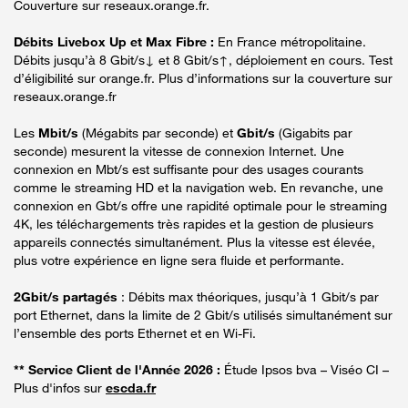
Couverture sur reseaux.orange.fr.
Débits Livebox Up et Max Fibre :
En France métropolitaine.
Débits jusqu’à 8 Gbit/s↓ et 8 Gbit/s↑, déploiement en cours. Test
d’éligibilité sur orange.fr. Plus d’informations sur la couverture sur
reseaux.orange.fr
Les
Mbit/s
(Mégabits par seconde) et
Gbit/s
(Gigabits par
seconde) mesurent la vitesse de connexion Internet. Une
connexion en Mbt/s est suffisante pour des usages courants
comme le streaming HD et la navigation web. En revanche, une
connexion en Gbt/s offre une rapidité optimale pour le streaming
4K, les téléchargements très rapides et la gestion de plusieurs
appareils connectés simultanément. Plus la vitesse est élevée,
plus votre expérience en ligne sera fluide et performante.
2Gbit/s partagés
: Débits max théoriques, jusqu’à 1 Gbit/s par
port Ethernet, dans la limite de 2 Gbit/s utilisés simultanément sur
l’ensemble des ports Ethernet et en Wi-Fi.
** Service Client de l'Année 2026 :
Étude Ipsos bva – Viséo CI –
Plus d'infos sur
escda.fr