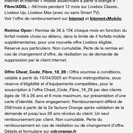
internet et internet + mobile souscrivant à partir d’orange.fr :
Fibre/ADSL :
-5€/mois pendant 12 mois sur Livebox Classic,
Livebox Up, Livebox Max (avec ou sans Smart TV).
Voir l'offre de remboursement sur
Internet
et
Internet+Mobile
.
Remise Open :
Remise de 3€ à 15€ chaque mois en fonction du
forfait mobile choisi ou détenu, dans la limite de 4 forfaits mobile
supplémentaires, pour une nouvelle offre Livebox éligible.
Réservé aux particuliers. Non cumulable. Perte de la remise en
cas de changement d'offre, de résiliation ou de demande de
suppression par le client internet.
Offre Cheat_Code_Fibre_18_26 :
Offre soumise à conditions,
valable à partir du 10/04/2025 en France métropolitaine, sous
réserve d’éligibilité et d’équipements compatibles, pour la
souscription à l’offre Cheat_Code_Fibre_18_26 par des clients
âgés de 18 à 26 ans et 6 mois maximum, sur présentation d’une
carte d’identité. Sans engagement. Remboursement différé de
25€/mois à partir de la 2e facture Orange après validation de la
demande et jusqu’aux 26 ans révolus du client. Un seul
remboursement par client. Non cumulable. Perte du
remboursement en cas de résiliation ou de changement d’offre.
Détails et formulaire sur
odr.orange.fr