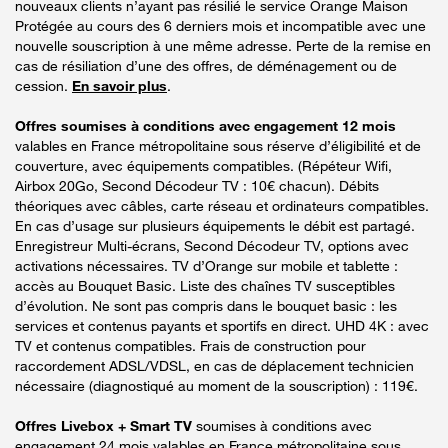
nouveaux clients n’ayant pas résilié le service Orange Maison
Protégée au cours des 6 derniers mois et incompatible avec une
nouvelle souscription à une même adresse. Perte de la remise en
cas de résiliation d’une des offres, de déménagement ou de
cession.
En savoir plus
.
Offres soumises à conditions avec engagement 12 mois
valables en France métropolitaine sous réserve d’éligibilité et de
couverture, avec équipements compatibles. (Répéteur Wifi,
Airbox 20Go, Second Décodeur TV : 10€ chacun). Débits
théoriques avec câbles, carte réseau et ordinateurs compatibles.
En cas d’usage sur plusieurs équipements le débit est partagé.
Enregistreur Multi-écrans, Second Décodeur TV, options avec
activations nécessaires. TV d’Orange sur mobile et tablette :
accès au Bouquet Basic. Liste des chaînes TV susceptibles
d’évolution. Ne sont pas compris dans le bouquet basic : les
services et contenus payants et sportifs en direct. UHD 4K : avec
TV et contenus compatibles. Frais de construction pour
raccordement ADSL/VDSL, en cas de déplacement technicien
nécessaire (diagnostiqué au moment de la souscription) : 119€.
Offres Livebox + Smart TV
soumises à conditions avec
engagement 24 mois valables en France métropolitaine sous