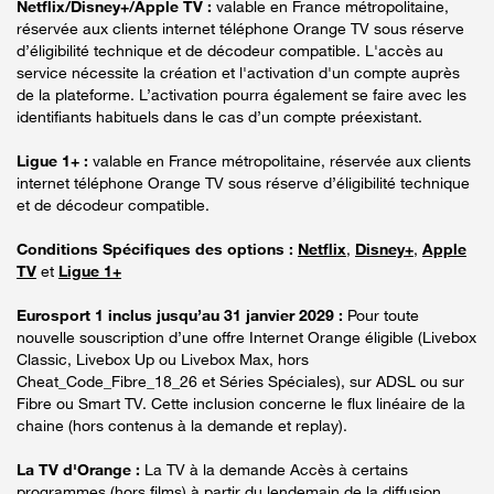
Netflix/Disney+/Apple TV :
valable en France métropolitaine,
réservée aux clients internet téléphone Orange TV sous réserve
d’éligibilité technique et de décodeur compatible. L'accès au
service nécessite la création et l'activation d'un compte auprès
de la plateforme. L’activation pourra également se faire avec les
identifiants habituels dans le cas d’un compte préexistant.
Ligue 1+ :
valable en France métropolitaine, réservée aux clients
internet téléphone Orange TV sous réserve d’éligibilité technique
et de décodeur compatible.
Conditions Spécifiques des options :
Netflix
,
Disney+
,
Apple
TV
et
Ligue 1+
Eurosport 1 inclus jusqu’au 31 janvier 2029 :
Pour toute
nouvelle souscription d’une offre Internet Orange éligible (Livebox
Classic, Livebox Up ou Livebox Max, hors
Cheat_Code_Fibre_18_26 et Séries Spéciales), sur ADSL ou sur
Fibre ou Smart TV. Cette inclusion concerne le flux linéaire de la
chaine (hors contenus à la demande et replay).
La TV d'Orange :
La TV à la demande Accès à certains
programmes (hors films) à partir du lendemain de la diffusion