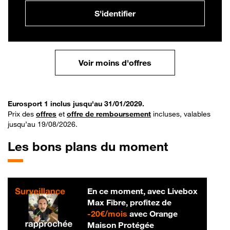
S'identifier
Voir moins d'offres
Eurosport 1 inclus jusqu'au 31/01/2029.
Prix des
offres
et
offre de remboursement
incluses, valables
jusqu’au 19/08/2026.
Les bons plans du moment
En ce moment, avec Livebox
Max Fibre, profitez de
20 € par mois
-
20€/mois
avec Orange
Maison Protégée