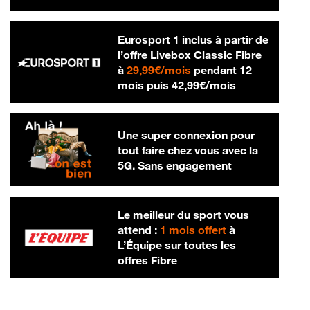
Eurosport 1 inclus à partir de
l’offre Livebox Classic Fibre
29,99 € par mois
à
29,99€/mois
pendant 12
42,99 € par m
mois puis
42,99€/mois
Une super connexion pour
tout faire chez vous avec la
5G. Sans engagement
Le meilleur du sport vous
attend :
1 mois offert
à
L’Équipe sur toutes les
offres Fibre