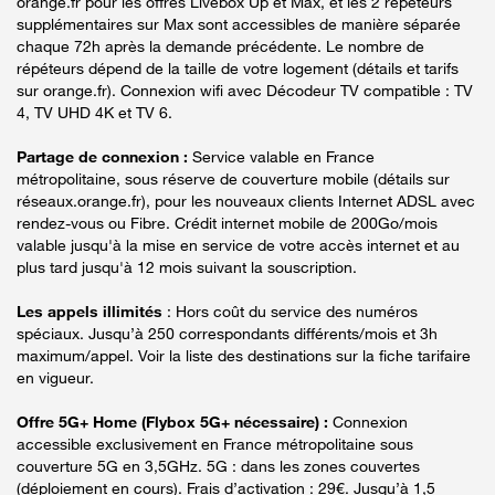
orange.fr pour les offres Livebox Up et Max, et les 2 répéteurs
supplémentaires sur Max sont accessibles de manière séparée
chaque 72h après la demande précédente. Le nombre de
répéteurs dépend de la taille de votre logement (détails et tarifs
sur orange.fr). Connexion wifi avec Décodeur TV compatible : TV
4, TV UHD 4K et TV 6.
Partage de connexion :
Service valable en France
métropolitaine, sous réserve de couverture mobile (détails sur
réseaux.orange.fr), pour les nouveaux clients Internet ADSL avec
rendez-vous ou Fibre. Crédit internet mobile de 200Go/mois
valable jusqu'à la mise en service de votre accès internet et au
plus tard jusqu'à 12 mois suivant la souscription.
Les appels illimités
: Hors coût du service des numéros
spéciaux. Jusqu’à 250 correspondants différents/mois et 3h
maximum/appel. Voir la liste des destinations sur la fiche tarifaire
en vigueur.
Offre 5G+ Home (Flybox 5G+ nécessaire) :
Connexion
accessible exclusivement en France métropolitaine sous
couverture 5G en 3,5GHz. 5G : dans les zones couvertes
(déploiement en cours). Frais d’activation : 29€. Jusqu’à 1,5