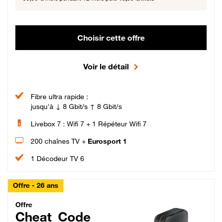
Choisir cette offre
Voir le détail
Fibre ultra rapide :
jusqu'à ↓ 8 Gbit/s ↑ 8 Gbit/s
Livebox 7 : Wifi 7 + 1 Répéteur Wifi 7
200 chaînes TV +
Eurosport 1
1 Décodeur TV 6
Offre - 26 ans
Cheat_Code Fibre_18_26
Offre
Cheat_Code