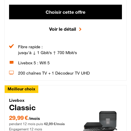
Choisir cette offre
Voir le détail
Fibre rapide :
jusqu'à ↓ 1 Gbit/s ↑ 700 Mbit/s
Livebox 5 : Wifi 5
200 chaînes TV + 1 Décodeur TV UHD
Meilleur choix
Livebox Classic Fibre
Livebox
Classic
29,99 € par mois pendant 12 mois puis 42,99 € par mois, Engagement 12 moi
29,99 €
/mois
pendant 12 mois puis
42,99 €/mois
Engagement 12 mois