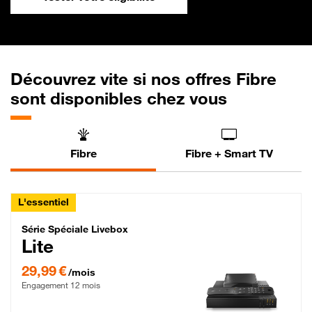
Découvrez vite si nos offres Fibre
sont disponibles chez vous
Fibre
Fibre + Smart TV
L'essentiel
Série Spéciale Livebox Lite Fibre
Série Spéciale Livebox
Lite
29,99 € par mois , Engagement 12 mois
29,99 €
/mois
Engagement 12 mois