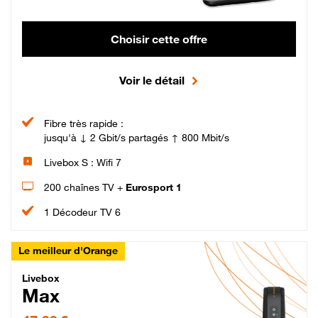
Choisir cette offre
Voir le détail
Fibre très rapide :
jusqu'à ↓ 2 Gbit/s partagés ↑ 800 Mbit/s
Livebox S : Wifi 7
200 chaînes TV +
Eurosport 1
1 Décodeur TV 6
Le meilleur d'Orange
Livebox Max Fibre
Livebox
Max
47,99 € par mois pendant 12 mois puis 57,99 € par mois, Engagement 12 moi