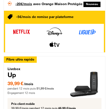
-20€/mois
avec Orange Maison Protégée
Nouveau
-5€/mois de remise par plateforme
Fibre ultra rapide
Livebox Up Fibre
Livebox
Up
39,99 € par mois pendant 12 mois puis 51,99 € par mois, Engagement 12 moi
39,99 €
/mois
pendant 12 mois puis
51,99 €/mois
Engagement 12 mois
Prix client mobile
39,99 €/mois
pendant 12 mois puis
46,99 €/mois