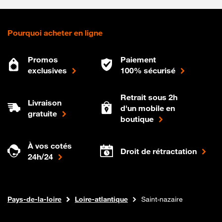
Pourquoi acheter en ligne
Promos
Paiement
exclusives
100% sécurisé
Retrait sous 2h
Livraison
d'un mobile en
gratuite
boutique
À vos cotés
Droit de rétractation
24h/24
Internet fibre
Boutique Orange
Pays-de-la-loire
Loire-atlantique
Saint-nazaire