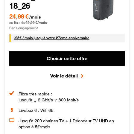
18_26
24,99 € par mois pendant 0 mois puis 49,99 € par mois, Sans engagement
24,99 €
/mois
au lieu de
49,99 €/mois
Sans engagement
25 € par mois
-
25€ / mois
jusqu'à votre 27ème anniversaire
Choisir cette offre
Voir le détail
Fibre très rapide :
jusqu'à ↓ 2 Gbit/s ↑ 800 Mbit/s
Livebox 6 : Wifi 6E
Jusqu’à 200 chaînes TV + 1 Décodeur TV UHD en
option à 5€/mois