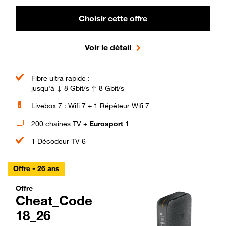
Choisir cette offre
Voir le détail
Fibre ultra rapide :
jusqu'à ↓ 8 Gbit/s ↑ 8 Gbit/s
Livebox 7 : Wifi 7 + 1 Répéteur Wifi 7
200 chaînes TV +
Eurosport 1
1 Décodeur TV 6
Offre - 26 ans
Cheat_Code Fibre_18_26
Offre
Cheat_Code
18_26