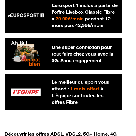
Eurosport 1 inclus à partir de
l’offre Livebox Classic Fibre
29,99 € par mois
à
29,99€/mois
pendant 12
42,99 € par m
mois puis
42,99€/mois
Une super connexion pour
tout faire chez vous avec la
5G. Sans engagement
Le meilleur du sport vous
attend :
1 mois offert
à
L’Équipe sur toutes les
offres Fibre
Découvrir les offres ADSL, VDSL2, 5G+ Home, 4G