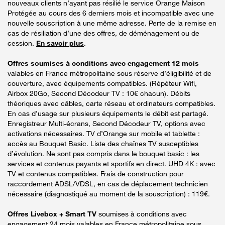
nouveaux clients n’ayant pas résilié le service Orange Maison
Protégée au cours des 6 derniers mois et incompatible avec une
nouvelle souscription à une même adresse. Perte de la remise en
cas de résiliation d’une des offres, de déménagement ou de
cession.
En savoir plus
.
Offres soumises à conditions avec engagement 12 mois
valables en France métropolitaine sous réserve d’éligibilité et de
couverture, avec équipements compatibles. (Répéteur Wifi,
Airbox 20Go, Second Décodeur TV : 10€ chacun). Débits
théoriques avec câbles, carte réseau et ordinateurs compatibles.
En cas d’usage sur plusieurs équipements le débit est partagé.
Enregistreur Multi-écrans, Second Décodeur TV, options avec
activations nécessaires. TV d’Orange sur mobile et tablette :
accès au Bouquet Basic. Liste des chaînes TV susceptibles
d’évolution. Ne sont pas compris dans le bouquet basic : les
services et contenus payants et sportifs en direct. UHD 4K : avec
TV et contenus compatibles. Frais de construction pour
raccordement ADSL/VDSL, en cas de déplacement technicien
nécessaire (diagnostiqué au moment de la souscription) : 119€.
Offres Livebox + Smart TV
soumises à conditions avec
engagement 24 mois valables en France métropolitaine sous