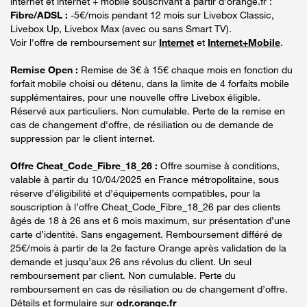
internet et internet + mobile souscrivant à partir d’orange.fr :
Fibre/ADSL :
-5€/mois pendant 12 mois sur Livebox Classic,
Livebox Up, Livebox Max (avec ou sans Smart TV).
Voir l'offre de remboursement sur
Internet
et
Internet+Mobile
.
Remise Open :
Remise de 3€ à 15€ chaque mois en fonction du
forfait mobile choisi ou détenu, dans la limite de 4 forfaits mobile
supplémentaires, pour une nouvelle offre Livebox éligible.
Réservé aux particuliers. Non cumulable. Perte de la remise en
cas de changement d'offre, de résiliation ou de demande de
suppression par le client internet.
Offre Cheat_Code_Fibre_18_26 :
Offre soumise à conditions,
valable à partir du 10/04/2025 en France métropolitaine, sous
réserve d’éligibilité et d’équipements compatibles, pour la
souscription à l’offre Cheat_Code_Fibre_18_26 par des clients
âgés de 18 à 26 ans et 6 mois maximum, sur présentation d’une
carte d’identité. Sans engagement. Remboursement différé de
25€/mois à partir de la 2e facture Orange après validation de la
demande et jusqu’aux 26 ans révolus du client. Un seul
remboursement par client. Non cumulable. Perte du
remboursement en cas de résiliation ou de changement d’offre.
Détails et formulaire sur
odr.orange.fr