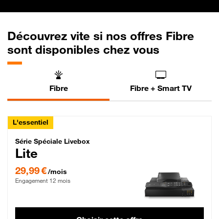
Découvrez vite si nos offres Fibre
sont disponibles chez vous
Fibre
Fibre + Smart TV
L'essentiel
Série Spéciale Livebox Lite Fibre
Série Spéciale Livebox
Lite
29,99 € par mois , Engagement 12 mois
29,99 €
/mois
Engagement 12 mois