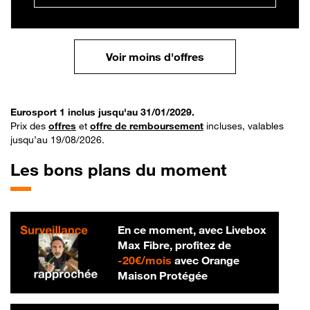
Voir moins d'offres
Eurosport 1 inclus jusqu'au 31/01/2029.
Prix des
offres
et
offre de remboursement
incluses, valables
jusqu’au 19/08/2026.
Les bons plans du moment
En ce moment, avec Livebox
Max Fibre, profitez de
20 € par mois
-
20€/mois
avec Orange
Maison Protégée