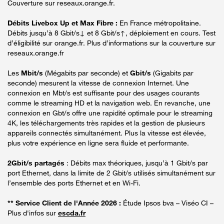
Couverture sur reseaux.orange.fr.
Débits Livebox Up et Max Fibre :
En France métropolitaine.
Débits jusqu’à 8 Gbit/s↓ et 8 Gbit/s↑, déploiement en cours. Test
d’éligibilité sur orange.fr. Plus d’informations sur la couverture sur
reseaux.orange.fr
Les
Mbit/s
(Mégabits par seconde) et
Gbit/s
(Gigabits par
seconde) mesurent la vitesse de connexion Internet. Une
connexion en Mbt/s est suffisante pour des usages courants
comme le streaming HD et la navigation web. En revanche, une
connexion en Gbt/s offre une rapidité optimale pour le streaming
4K, les téléchargements très rapides et la gestion de plusieurs
appareils connectés simultanément. Plus la vitesse est élevée,
plus votre expérience en ligne sera fluide et performante.
2Gbit/s partagés
: Débits max théoriques, jusqu’à 1 Gbit/s par
port Ethernet, dans la limite de 2 Gbit/s utilisés simultanément sur
l’ensemble des ports Ethernet et en Wi-Fi.
** Service Client de l'Année 2026 :
Étude Ipsos bva – Viséo CI –
Plus d'infos sur
escda.fr