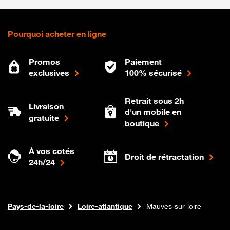
Pourquoi acheter en ligne
Promos
Paiement
exclusives
100% sécurisé
Retrait sous 2h
Livraison
d'un mobile en
gratuite
boutique
À vos cotés
Droit de rétractation
24h/24
Internet fibre
Boutique Orange
Pays-de-la-loire
Loire-atlantique
Mauves-sur-loire