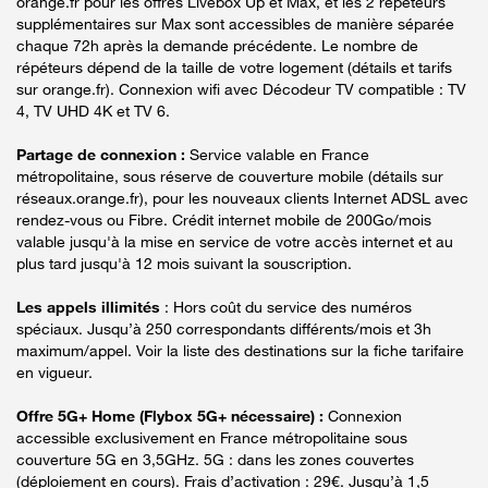
orange.fr pour les offres Livebox Up et Max, et les 2 répéteurs
supplémentaires sur Max sont accessibles de manière séparée
chaque 72h après la demande précédente. Le nombre de
répéteurs dépend de la taille de votre logement (détails et tarifs
sur orange.fr). Connexion wifi avec Décodeur TV compatible : TV
4, TV UHD 4K et TV 6.
Partage de connexion :
Service valable en France
métropolitaine, sous réserve de couverture mobile (détails sur
réseaux.orange.fr), pour les nouveaux clients Internet ADSL avec
rendez-vous ou Fibre. Crédit internet mobile de 200Go/mois
valable jusqu'à la mise en service de votre accès internet et au
plus tard jusqu'à 12 mois suivant la souscription.
Les appels illimités
: Hors coût du service des numéros
spéciaux. Jusqu’à 250 correspondants différents/mois et 3h
maximum/appel. Voir la liste des destinations sur la fiche tarifaire
en vigueur.
Offre 5G+ Home (Flybox 5G+ nécessaire) :
Connexion
accessible exclusivement en France métropolitaine sous
couverture 5G en 3,5GHz. 5G : dans les zones couvertes
(déploiement en cours). Frais d’activation : 29€. Jusqu’à 1,5