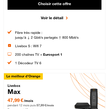
Choisir cette offre
Voir le détail
Fibre très rapide :
jusqu'à ↓ 2 Gbit/s partagés ↑ 800 Mbit/s
Livebox S : Wifi 7
200 chaînes TV +
Eurosport 1
1 Décodeur TV 6
Le meilleur d'Orange
Livebox Max Fibre
Livebox
Max
47,99 € par mois pendant 12 mois puis 57,99 € par mois, Engagement 12 moi
47,99 €
/mois
pendant 12 mois puis
57,99 €/mois