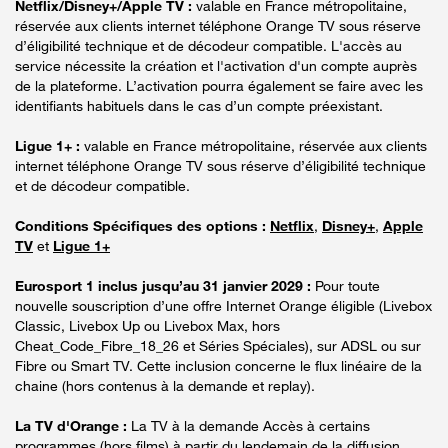
Netflix/Disney+/Apple TV :
valable en France métropolitaine,
réservée aux clients internet téléphone Orange TV sous réserve
d’éligibilité technique et de décodeur compatible. L'accès au
service nécessite la création et l'activation d'un compte auprès
de la plateforme. L’activation pourra également se faire avec les
identifiants habituels dans le cas d’un compte préexistant.
Ligue 1+ :
valable en France métropolitaine, réservée aux clients
internet téléphone Orange TV sous réserve d’éligibilité technique
et de décodeur compatible.
Conditions Spécifiques des options :
Netflix
,
Disney+
,
Apple
TV
et
Ligue 1+
Eurosport 1 inclus jusqu’au 31 janvier 2029 :
Pour toute
nouvelle souscription d’une offre Internet Orange éligible (Livebox
Classic, Livebox Up ou Livebox Max, hors
Cheat_Code_Fibre_18_26 et Séries Spéciales), sur ADSL ou sur
Fibre ou Smart TV. Cette inclusion concerne le flux linéaire de la
chaine (hors contenus à la demande et replay).
La TV d'Orange :
La TV à la demande Accès à certains
programmes (hors films) à partir du lendemain de la diffusion