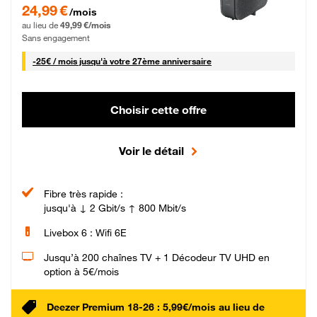
24,99 € par mois pendant 0 mois puis 49,99 € par mois, Sans engagement
24,99 €
/mois
au lieu de
49,99 €/mois
Sans engagement
25 € par mois
-
25€ / mois
jusqu'à votre 27ème anniversaire
Choisir cette offre
Voir le détail
Fibre très rapide :
jusqu'à ↓ 2 Gbit/s ↑ 800 Mbit/s
Livebox 6 : Wifi 6E
Jusqu’à 200 chaînes TV + 1 Décodeur TV UHD en
option à 5€/mois
Deezer Premium 18-26 : 5,99€/mois au lieu de