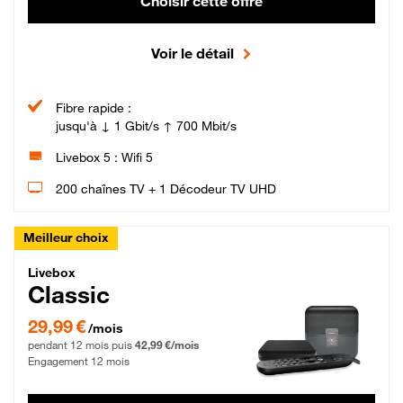
Choisir cette offre
Voir le détail
Fibre rapide :
jusqu'à ↓ 1 Gbit/s ↑ 700 Mbit/s
Livebox 5 : Wifi 5
200 chaînes TV + 1 Décodeur TV UHD
Meilleur choix
Livebox Classic Fibre
Livebox
Classic
29,99 € par mois pendant 12 mois puis 42,99 € par mois, Engagement 12 moi
29,99 €
/mois
pendant 12 mois puis
42,99 €/mois
Engagement 12 mois