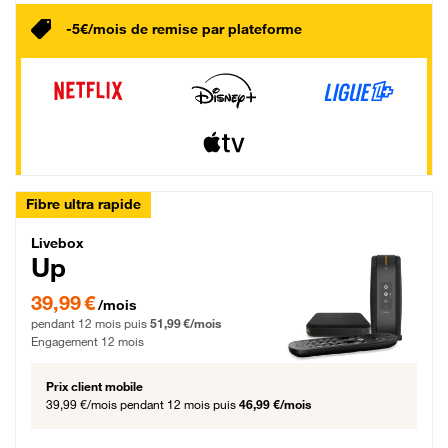
-5€/mois de remise par plateforme
Fibre ultra rapide
Livebox Up Fibre
Livebox
Up
39,99 € par mois pendant 12 mois puis 51,99 € par mois, Engagement 12 moi
39,99 €
/mois
pendant 12 mois puis
51,99 €/mois
Engagement 12 mois
Prix client mobile
39,99 €/mois
pendant 12 mois puis
46,99 €/mois