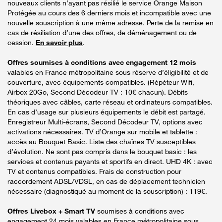
nouveaux clients n’ayant pas résilié le service Orange Maison
Protégée au cours des 6 derniers mois et incompatible avec une
nouvelle souscription à une même adresse. Perte de la remise en
cas de résiliation d’une des offres, de déménagement ou de
cession.
En savoir plus
.
Offres soumises à conditions avec engagement 12 mois
valables en France métropolitaine sous réserve d’éligibilité et de
couverture, avec équipements compatibles. (Répéteur Wifi,
Airbox 20Go, Second Décodeur TV : 10€ chacun). Débits
théoriques avec câbles, carte réseau et ordinateurs compatibles.
En cas d’usage sur plusieurs équipements le débit est partagé.
Enregistreur Multi-écrans, Second Décodeur TV, options avec
activations nécessaires. TV d’Orange sur mobile et tablette :
accès au Bouquet Basic. Liste des chaînes TV susceptibles
d’évolution. Ne sont pas compris dans le bouquet basic : les
services et contenus payants et sportifs en direct. UHD 4K : avec
TV et contenus compatibles. Frais de construction pour
raccordement ADSL/VDSL, en cas de déplacement technicien
nécessaire (diagnostiqué au moment de la souscription) : 119€.
Offres Livebox + Smart TV
soumises à conditions avec
engagement 24 mois valables en France métropolitaine sous