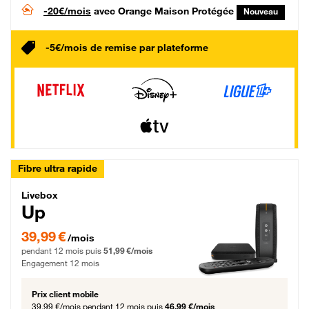
-20€/mois
avec Orange Maison Protégée
Nouveau
-5€/mois de remise par plateforme
Fibre ultra rapide
Livebox Up Fibre
Livebox
Up
39,99 € par mois pendant 12 mois puis 51,99 € par mois, Engagement 12 moi
39,99 €
/mois
pendant 12 mois puis
51,99 €/mois
Engagement 12 mois
Prix client mobile
39,99 €/mois
pendant 12 mois puis
46,99 €/mois