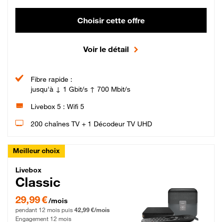
Choisir cette offre
Voir le détail
Fibre rapide :
jusqu'à ↓ 1 Gbit/s ↑ 700 Mbit/s
Livebox 5 : Wifi 5
200 chaînes TV + 1 Décodeur TV UHD
Meilleur choix
Livebox Classic Fibre
Livebox
Classic
29,99 € par mois pendant 12 mois puis 42,99 € par mois, Engagement 12 moi
29,99 €
/mois
pendant 12 mois puis
42,99 €/mois
Engagement 12 mois