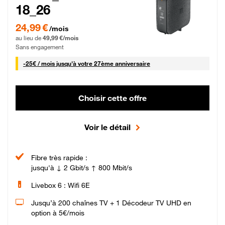
18_26
24,99 € par mois pendant 0 mois puis 49,99 € par mois, Sans engagement
24,99 €
/mois
au lieu de
49,99 €/mois
Sans engagement
25 € par mois
-
25€ / mois
jusqu'à votre 27ème anniversaire
Choisir cette offre
Voir le détail
Fibre très rapide :
jusqu'à ↓ 2 Gbit/s ↑ 800 Mbit/s
Livebox 6 : Wifi 6E
Jusqu’à 200 chaînes TV + 1 Décodeur TV UHD en
option à 5€/mois