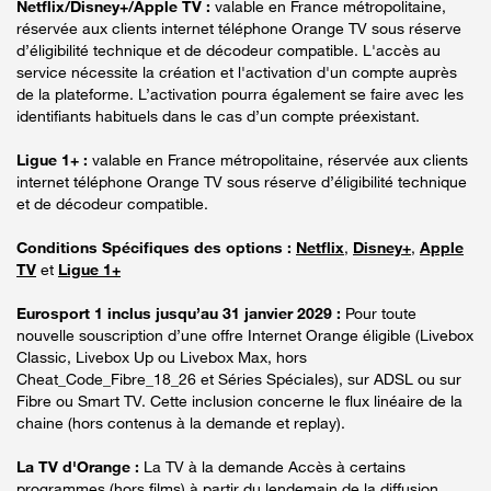
Netflix/Disney+/Apple TV :
valable en France métropolitaine,
réservée aux clients internet téléphone Orange TV sous réserve
d’éligibilité technique et de décodeur compatible. L'accès au
service nécessite la création et l'activation d'un compte auprès
de la plateforme. L’activation pourra également se faire avec les
identifiants habituels dans le cas d’un compte préexistant.
Ligue 1+ :
valable en France métropolitaine, réservée aux clients
internet téléphone Orange TV sous réserve d’éligibilité technique
et de décodeur compatible.
Conditions Spécifiques des options :
Netflix
,
Disney+
,
Apple
TV
et
Ligue 1+
Eurosport 1 inclus jusqu’au 31 janvier 2029 :
Pour toute
nouvelle souscription d’une offre Internet Orange éligible (Livebox
Classic, Livebox Up ou Livebox Max, hors
Cheat_Code_Fibre_18_26 et Séries Spéciales), sur ADSL ou sur
Fibre ou Smart TV. Cette inclusion concerne le flux linéaire de la
chaine (hors contenus à la demande et replay).
La TV d'Orange :
La TV à la demande Accès à certains
programmes (hors films) à partir du lendemain de la diffusion