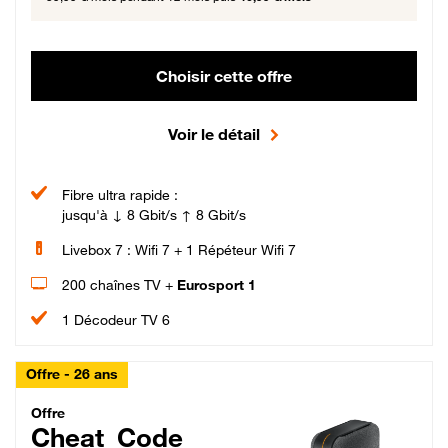
Choisir cette offre
Voir le détail
Fibre ultra rapide :
jusqu'à ↓ 8 Gbit/s ↑ 8 Gbit/s
Livebox 7 : Wifi 7 + 1 Répéteur Wifi 7
200 chaînes TV +
Eurosport 1
1 Décodeur TV 6
Offre - 26 ans
Cheat_Code Fibre_18_26
Offre
Cheat_Code