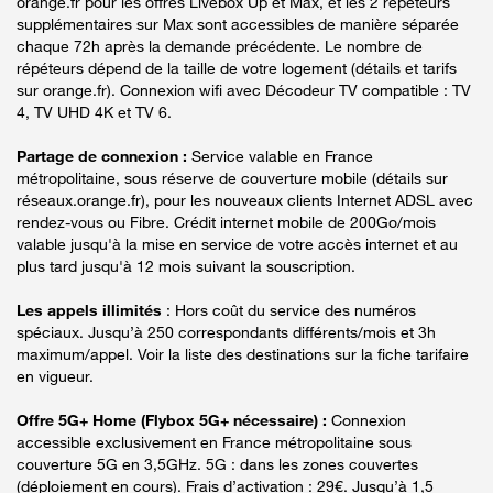
orange.fr pour les offres Livebox Up et Max, et les 2 répéteurs
supplémentaires sur Max sont accessibles de manière séparée
chaque 72h après la demande précédente. Le nombre de
répéteurs dépend de la taille de votre logement (détails et tarifs
sur orange.fr). Connexion wifi avec Décodeur TV compatible : TV
4, TV UHD 4K et TV 6.
Partage de connexion :
Service valable en France
métropolitaine, sous réserve de couverture mobile (détails sur
réseaux.orange.fr), pour les nouveaux clients Internet ADSL avec
rendez-vous ou Fibre. Crédit internet mobile de 200Go/mois
valable jusqu'à la mise en service de votre accès internet et au
plus tard jusqu'à 12 mois suivant la souscription.
Les appels illimités
: Hors coût du service des numéros
spéciaux. Jusqu’à 250 correspondants différents/mois et 3h
maximum/appel. Voir la liste des destinations sur la fiche tarifaire
en vigueur.
Offre 5G+ Home (Flybox 5G+ nécessaire) :
Connexion
accessible exclusivement en France métropolitaine sous
couverture 5G en 3,5GHz. 5G : dans les zones couvertes
(déploiement en cours). Frais d’activation : 29€. Jusqu’à 1,5