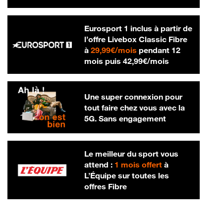
Eurosport 1 inclus à partir de
l’offre Livebox Classic Fibre
29,99 € par mois
à
29,99€/mois
pendant 12
42,99 € par m
mois puis
42,99€/mois
Une super connexion pour
tout faire chez vous avec la
5G. Sans engagement
Le meilleur du sport vous
attend :
1 mois offert
à
L’Équipe sur toutes les
offres Fibre