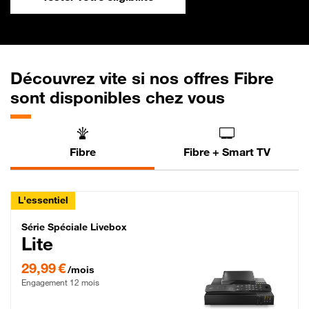
Découvrez vite si nos offres Fibre
sont disponibles chez vous
Fibre
Fibre + Smart TV
L'essentiel
Série Spéciale Livebox Lite Fibre
Série Spéciale Livebox
Lite
29,99 € par mois , Engagement 12 mois
29,99 €
/mois
Engagement 12 mois