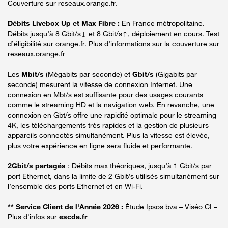
Couverture sur reseaux.orange.fr.
Débits Livebox Up et Max Fibre :
En France métropolitaine.
Débits jusqu’à 8 Gbit/s↓ et 8 Gbit/s↑, déploiement en cours. Test
d’éligibilité sur orange.fr. Plus d’informations sur la couverture sur
reseaux.orange.fr
Les
Mbit/s
(Mégabits par seconde) et
Gbit/s
(Gigabits par
seconde) mesurent la vitesse de connexion Internet. Une
connexion en Mbt/s est suffisante pour des usages courants
comme le streaming HD et la navigation web. En revanche, une
connexion en Gbt/s offre une rapidité optimale pour le streaming
4K, les téléchargements très rapides et la gestion de plusieurs
appareils connectés simultanément. Plus la vitesse est élevée,
plus votre expérience en ligne sera fluide et performante.
2Gbit/s partagés
: Débits max théoriques, jusqu’à 1 Gbit/s par
port Ethernet, dans la limite de 2 Gbit/s utilisés simultanément sur
l’ensemble des ports Ethernet et en Wi-Fi.
** Service Client de l'Année 2026 :
Étude Ipsos bva – Viséo CI –
Plus d'infos sur
escda.fr