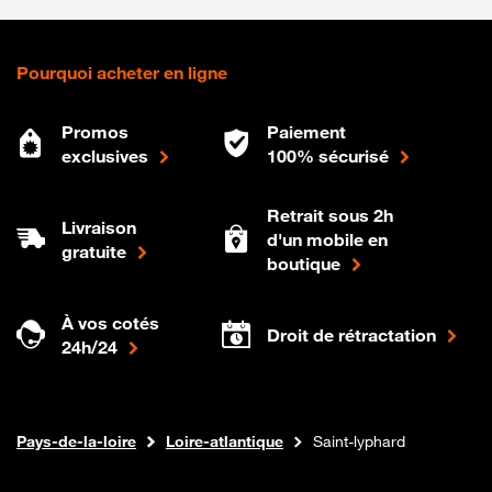
Pourquoi acheter en ligne
Promos
Paiement
exclusives
100% sécurisé
Retrait sous 2h
Livraison
d'un mobile en
gratuite
boutique
À vos cotés
Droit de rétractation
24h/24
Internet fibre
Boutique Orange
Pays-de-la-loire
Loire-atlantique
Saint-lyphard