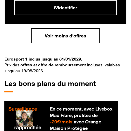
S'identifier
Voir moins d'offres
Eurosport 1 inclus jusqu'au 31/01/2029.
Prix des
offres
et
offre de remboursement
incluses, valables
jusqu’au 19/08/2026.
Les bons plans du moment
En ce moment, avec Livebox
Max Fibre, profitez de
20 € par mois
-
20€/mois
avec Orange
Maison Protégée