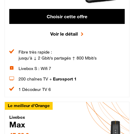
Choisir cette offre
Voir le détail
Fibre très rapide :
jusqu'à ↓ 2 Gbit/s partagés ↑ 800 Mbit/s
Livebox S : Wifi 7
200 chaînes TV +
Eurosport 1
1 Décodeur TV 6
Le meilleur d'Orange
Livebox Max Fibre
Livebox
Max
47,99 € par mois pendant 12 mois puis 57,99 € par mois, Engagement 12 moi