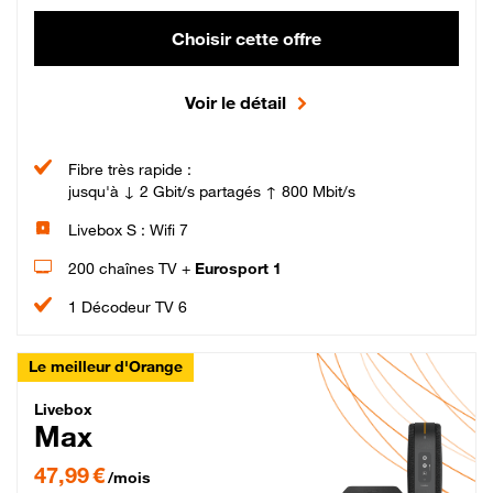
Choisir cette offre
Voir le détail
Fibre très rapide :
jusqu'à ↓ 2 Gbit/s partagés ↑ 800 Mbit/s
Livebox S : Wifi 7
200 chaînes TV +
Eurosport 1
1 Décodeur TV 6
Le meilleur d'Orange
Livebox Max Fibre
Livebox
Max
47,99 € par mois pendant 12 mois puis 57,99 € par mois, Engagement 12 moi
47,99 €
/mois