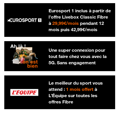
Eurosport 1 inclus à partir de
l’offre Livebox Classic Fibre
29,99 € par mois
à
29,99€/mois
pendant 12
42,99 € par m
mois puis
42,99€/mois
Une super connexion pour
tout faire chez vous avec la
5G. Sans engagement
Le meilleur du sport vous
attend :
1 mois offert
à
L’Équipe sur toutes les
offres Fibre