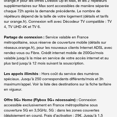
orange.fr pour les offres Livebox Up et Max, et les 2 répéteurs
supplémentaires sur Max sont accessibles de manière séparée
chaque 72h après la demande précédente. Le nombre de
répéteurs dépend de la taille de votre logement (détails et tarifs
sur orange.fr). Connexion wifi avec Décodeur TV compatible : TV
4, TV UHD 4K et TV 6.
Partage de connexion :
Service valable en France
métropolitaine, sous réserve de couverture mobile (détails sur
réseaux.orange.fr), pour les nouveaux clients Internet ADSL avec
rendez-vous ou Fibre. Crédit internet mobile de 200Go/mois
valable jusqu'à la mise en service de votre accès internet et au
plus tard jusqu'à 12 mois suivant la souscription.
Les appels illimités
: Hors coût du service des numéros
spéciaux. Jusqu’à 250 correspondants différents/mois et 3h
maximum/appel. Voir la liste des destinations sur la fiche tarifaire
en vigueur.
Offre 5G+ Home (Flybox 5G+ nécessaire) :
Connexion
accessible exclusivement en France métropolitaine sous
couverture 5G en 3,5GHz. 5G : dans les zones couvertes
(déploiement en cours). Frais d’activation : 29€. Jusqu’à 1,5