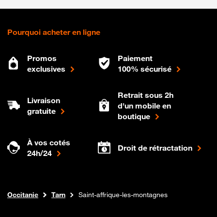
Pourquoi acheter en ligne
Promos
Paiement
exclusives
100% sécurisé
Retrait sous 2h
Livraison
d'un mobile en
gratuite
boutique
À vos cotés
Droit de rétractation
24h/24
Internet fibre
Boutique Orange
Occitanie
Tarn
Saint-affrique-les-montagnes