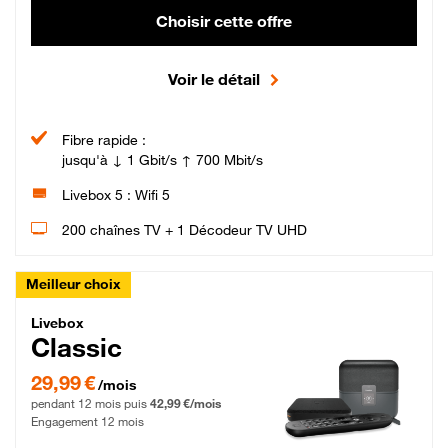
Choisir cette offre
Voir le détail
Fibre rapide :
jusqu'à ↓ 1 Gbit/s ↑ 700 Mbit/s
Livebox 5 : Wifi 5
200 chaînes TV + 1 Décodeur TV UHD
Meilleur choix
Livebox Classic Fibre
Livebox
Classic
29,99 € par mois pendant 12 mois puis 42,99 € par mois, Engagement 12 moi
29,99 €
/mois
pendant 12 mois puis
42,99 €/mois
Engagement 12 mois