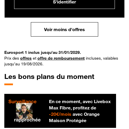
S'identifier
Voir moins d'offres
Eurosport 1 inclus jusqu'au 31/01/2029.
Prix des
offres
et
offre de remboursement
incluses, valables
jusqu’au 19/08/2026.
Les bons plans du moment
En ce moment, avec Livebox
Max Fibre, profitez de
20 € par mois
-
20€/mois
avec Orange
Maison Protégée