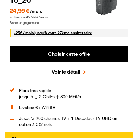
24,99 € par mois pendant 0 mois puis 49,99 € par mois, Sans engagement
24,99 €
/mois
au lieu de
49,99 €/mois
Sans engagement
25 € par mois
-
25€ / mois
jusqu'à votre 27ème anniversaire
Choisir cette offre
Voir le détail
Fibre très rapide :
jusqu'à ↓ 2 Gbit/s ↑ 800 Mbit/s
Livebox 6 : Wifi 6E
Jusqu’à 200 chaînes TV + 1 Décodeur TV UHD en
option à 5€/mois