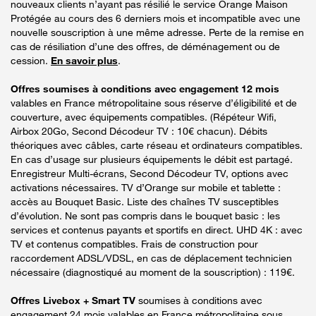
nouveaux clients n’ayant pas résilié le service Orange Maison
Protégée au cours des 6 derniers mois et incompatible avec une
nouvelle souscription à une même adresse. Perte de la remise en
cas de résiliation d’une des offres, de déménagement ou de
cession.
En savoir plus
.
Offres soumises à conditions avec engagement 12 mois
valables en France métropolitaine sous réserve d’éligibilité et de
couverture, avec équipements compatibles. (Répéteur Wifi,
Airbox 20Go, Second Décodeur TV : 10€ chacun). Débits
théoriques avec câbles, carte réseau et ordinateurs compatibles.
En cas d’usage sur plusieurs équipements le débit est partagé.
Enregistreur Multi-écrans, Second Décodeur TV, options avec
activations nécessaires. TV d’Orange sur mobile et tablette :
accès au Bouquet Basic. Liste des chaînes TV susceptibles
d’évolution. Ne sont pas compris dans le bouquet basic : les
services et contenus payants et sportifs en direct. UHD 4K : avec
TV et contenus compatibles. Frais de construction pour
raccordement ADSL/VDSL, en cas de déplacement technicien
nécessaire (diagnostiqué au moment de la souscription) : 119€.
Offres Livebox + Smart TV
soumises à conditions avec
engagement 24 mois valables en France métropolitaine sous