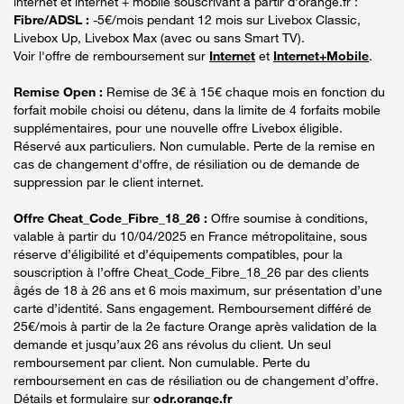
internet et internet + mobile souscrivant à partir d’orange.fr :
Fibre/ADSL :
-5€/mois pendant 12 mois sur Livebox Classic,
Livebox Up, Livebox Max (avec ou sans Smart TV).
Voir l'offre de remboursement sur
Internet
et
Internet+Mobile
.
Remise Open :
Remise de 3€ à 15€ chaque mois en fonction du
forfait mobile choisi ou détenu, dans la limite de 4 forfaits mobile
supplémentaires, pour une nouvelle offre Livebox éligible.
Réservé aux particuliers. Non cumulable. Perte de la remise en
cas de changement d'offre, de résiliation ou de demande de
suppression par le client internet.
Offre Cheat_Code_Fibre_18_26 :
Offre soumise à conditions,
valable à partir du 10/04/2025 en France métropolitaine, sous
réserve d’éligibilité et d’équipements compatibles, pour la
souscription à l’offre Cheat_Code_Fibre_18_26 par des clients
âgés de 18 à 26 ans et 6 mois maximum, sur présentation d’une
carte d’identité. Sans engagement. Remboursement différé de
25€/mois à partir de la 2e facture Orange après validation de la
demande et jusqu’aux 26 ans révolus du client. Un seul
remboursement par client. Non cumulable. Perte du
remboursement en cas de résiliation ou de changement d’offre.
Détails et formulaire sur
odr.orange.fr