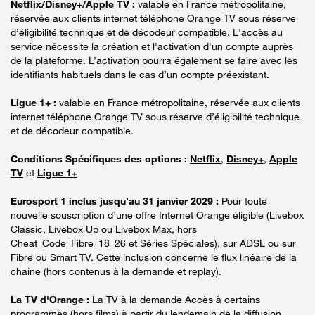
Netflix/Disney+/Apple TV :
valable en France métropolitaine,
réservée aux clients internet téléphone Orange TV sous réserve
d’éligibilité technique et de décodeur compatible. L'accès au
service nécessite la création et l'activation d'un compte auprès
de la plateforme. L’activation pourra également se faire avec les
identifiants habituels dans le cas d’un compte préexistant.
Ligue 1+ :
valable en France métropolitaine, réservée aux clients
internet téléphone Orange TV sous réserve d’éligibilité technique
et de décodeur compatible.
Conditions Spécifiques des options :
Netflix
,
Disney+
,
Apple
TV
et
Ligue 1+
Eurosport 1 inclus jusqu’au 31 janvier 2029 :
Pour toute
nouvelle souscription d’une offre Internet Orange éligible (Livebox
Classic, Livebox Up ou Livebox Max, hors
Cheat_Code_Fibre_18_26 et Séries Spéciales), sur ADSL ou sur
Fibre ou Smart TV. Cette inclusion concerne le flux linéaire de la
chaine (hors contenus à la demande et replay).
La TV d'Orange :
La TV à la demande Accès à certains
programmes (hors films) à partir du lendemain de la diffusion