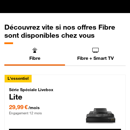
Découvrez vite si nos offres Fibre
sont disponibles chez vous
Fibre
Fibre + Smart TV
L'essentiel
Série Spéciale Livebox Lite Fibre
Série Spéciale Livebox
Lite
29,99 € par mois , Engagement 12 mois
29,99 €
/mois
Engagement 12 mois