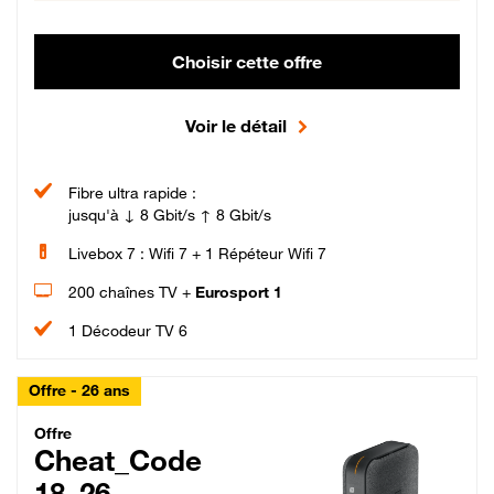
Choisir cette offre
Voir le détail
Fibre ultra rapide :
jusqu'à ↓ 8 Gbit/s ↑ 8 Gbit/s
Livebox 7 : Wifi 7 + 1 Répéteur Wifi 7
200 chaînes TV +
Eurosport 1
1 Décodeur TV 6
Offre - 26 ans
Cheat_Code Fibre_18_26
Offre
Cheat_Code
18_26