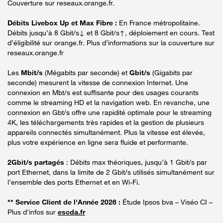
Couverture sur reseaux.orange.fr.
Débits Livebox Up et Max Fibre :
En France métropolitaine.
Débits jusqu’à 8 Gbit/s↓ et 8 Gbit/s↑, déploiement en cours. Test
d’éligibilité sur orange.fr. Plus d’informations sur la couverture sur
reseaux.orange.fr
Les
Mbit/s
(Mégabits par seconde) et
Gbit/s
(Gigabits par
seconde) mesurent la vitesse de connexion Internet. Une
connexion en Mbt/s est suffisante pour des usages courants
comme le streaming HD et la navigation web. En revanche, une
connexion en Gbt/s offre une rapidité optimale pour le streaming
4K, les téléchargements très rapides et la gestion de plusieurs
appareils connectés simultanément. Plus la vitesse est élevée,
plus votre expérience en ligne sera fluide et performante.
2Gbit/s partagés
: Débits max théoriques, jusqu’à 1 Gbit/s par
port Ethernet, dans la limite de 2 Gbit/s utilisés simultanément sur
l’ensemble des ports Ethernet et en Wi-Fi.
** Service Client de l'Année 2026 :
Étude Ipsos bva – Viséo CI –
Plus d'infos sur
escda.fr