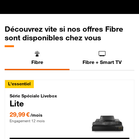
Découvrez vite si nos offres Fibre
sont disponibles chez vous
Fibre
Fibre + Smart TV
L'essentiel
Série Spéciale Livebox Lite Fibre
Série Spéciale Livebox
Lite
29,99 € par mois , Engagement 12 mois
29,99 €
/mois
Engagement 12 mois