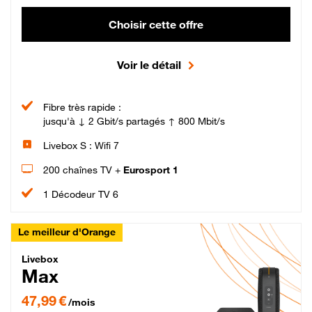
Choisir cette offre
Voir le détail
Fibre très rapide :
jusqu'à ↓ 2 Gbit/s partagés ↑ 800 Mbit/s
Livebox S : Wifi 7
200 chaînes TV +
Eurosport 1
1 Décodeur TV 6
Le meilleur d'Orange
Livebox Max Fibre
Livebox
Max
47,99 € par mois pendant 12 mois puis 57,99 € par mois, Engagement 12 moi
47,99 €
/mois