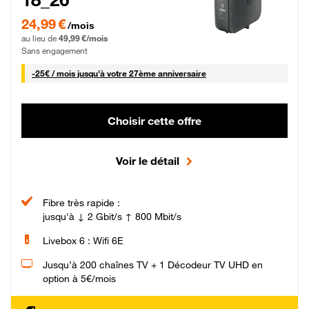
24,99 € par mois pendant 0 mois puis 49,99 € par mois, Sans engagement
24,99 €
/mois
au lieu de
49,99 €/mois
Sans engagement
25 € par mois
-
25€ / mois
jusqu'à votre 27ème anniversaire
Choisir cette offre
Voir le détail
Fibre très rapide :
jusqu'à ↓ 2 Gbit/s ↑ 800 Mbit/s
Livebox 6 : Wifi 6E
Jusqu’à 200 chaînes TV + 1 Décodeur TV UHD en
option à 5€/mois