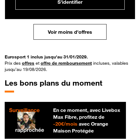
S'identifier
Voir moins d'offres
Eurosport 1 inclus jusqu'au 31/01/2029.
Prix des
offres
et
offre de remboursement
incluses, valables
jusqu’au 19/08/2026.
Les bons plans du moment
En ce moment, avec Livebox
Max Fibre, profitez de
20 € par mois
-
20€/mois
avec Orange
Maison Protégée