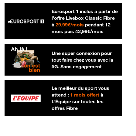
Eurosport 1 inclus à partir de
l’offre Livebox Classic Fibre
29,99 € par mois
à
29,99€/mois
pendant 12
42,99 € par m
mois puis
42,99€/mois
Une super connexion pour
tout faire chez vous avec la
5G. Sans engagement
Le meilleur du sport vous
attend :
1 mois offert
à
L’Équipe sur toutes les
offres Fibre