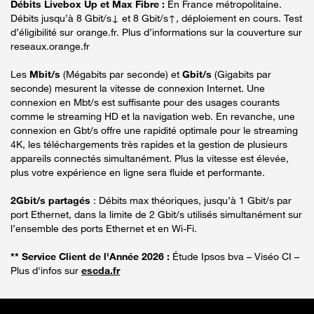
Débits Livebox Up et Max Fibre :
En France métropolitaine.
Débits jusqu’à 8 Gbit/s↓ et 8 Gbit/s↑, déploiement en cours. Test
d’éligibilité sur orange.fr. Plus d’informations sur la couverture sur
reseaux.orange.fr
Les
Mbit/s
(Mégabits par seconde) et
Gbit/s
(Gigabits par
seconde) mesurent la vitesse de connexion Internet. Une
connexion en Mbt/s est suffisante pour des usages courants
comme le streaming HD et la navigation web. En revanche, une
connexion en Gbt/s offre une rapidité optimale pour le streaming
4K, les téléchargements très rapides et la gestion de plusieurs
appareils connectés simultanément. Plus la vitesse est élevée,
plus votre expérience en ligne sera fluide et performante.
2Gbit/s partagés
: Débits max théoriques, jusqu’à 1 Gbit/s par
port Ethernet, dans la limite de 2 Gbit/s utilisés simultanément sur
l’ensemble des ports Ethernet et en Wi-Fi.
** Service Client de l'Année 2026 :
Étude Ipsos bva – Viséo CI –
Plus d'infos sur
escda.fr