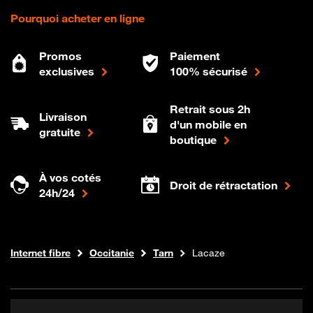
Pourquoi acheter en ligne
Promos
Paiement
exclusives
100% sécurisé
Retrait sous 2h
Livraison
d'un mobile en
gratuite
boutique
À vos cotés
Droit de rétractation
24h/24
Boutique Orange
Internet fibre
Occitanie
Tarn
Lacaze