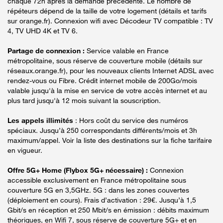
chaque 72h après la demande précédente. Le nombre de
répéteurs dépend de la taille de votre logement (détails et tarifs
sur orange.fr). Connexion wifi avec Décodeur TV compatible : TV
4, TV UHD 4K et TV 6.
Partage de connexion :
Service valable en France
métropolitaine, sous réserve de couverture mobile (détails sur
réseaux.orange.fr), pour les nouveaux clients Internet ADSL avec
rendez-vous ou Fibre. Crédit internet mobile de 200Go/mois
valable jusqu'à la mise en service de votre accès internet et au
plus tard jusqu'à 12 mois suivant la souscription.
Les appels illimités
: Hors coût du service des numéros
spéciaux. Jusqu’à 250 correspondants différents/mois et 3h
maximum/appel. Voir la liste des destinations sur la fiche tarifaire
en vigueur.
Offre 5G+ Home (Flybox 5G+ nécessaire) :
Connexion
accessible exclusivement en France métropolitaine sous
couverture 5G en 3,5GHz. 5G : dans les zones couvertes
(déploiement en cours). Frais d’activation : 29€. Jusqu’à 1,5
Gbit/s en réception et 250 Mbit/s en émission : débits maximum
théoriques, en Wifi 7, sous réserve de couverture 5G+ et en