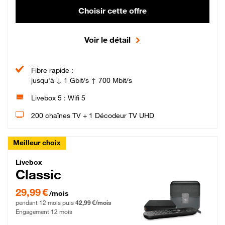
Choisir cette offre
Voir le détail
Fibre rapide :
jusqu'à ↓ 1 Gbit/s ↑ 700 Mbit/s
Livebox 5 : Wifi 5
200 chaînes TV + 1 Décodeur TV UHD
Meilleur choix
Livebox Classic Fibre
Livebox
Classic
29,99 € par mois pendant 12 mois puis 42,99 € par mois, Engagement 12 moi
29,99 €
/mois
pendant 12 mois puis
42,99 €/mois
Engagement 12 mois