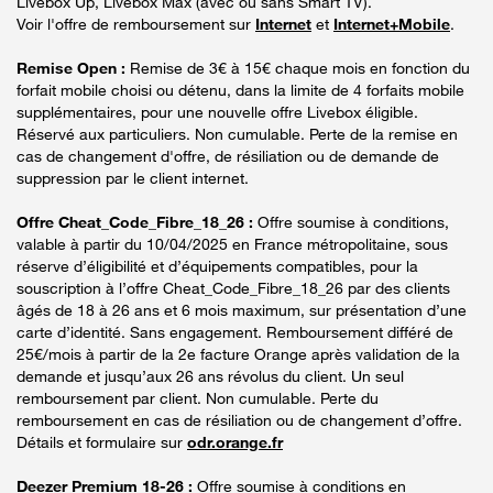
Livebox Up, Livebox Max (avec ou sans Smart TV).
Voir l'offre de remboursement sur
Internet
et
Internet+Mobile
.
Remise Open :
Remise de 3€ à 15€ chaque mois en fonction du
forfait mobile choisi ou détenu, dans la limite de 4 forfaits mobile
supplémentaires, pour une nouvelle offre Livebox éligible.
Réservé aux particuliers. Non cumulable. Perte de la remise en
cas de changement d'offre, de résiliation ou de demande de
suppression par le client internet.
Offre Cheat_Code_Fibre_18_26 :
Offre soumise à conditions,
valable à partir du 10/04/2025 en France métropolitaine, sous
réserve d’éligibilité et d’équipements compatibles, pour la
souscription à l’offre Cheat_Code_Fibre_18_26 par des clients
âgés de 18 à 26 ans et 6 mois maximum, sur présentation d’une
carte d’identité. Sans engagement. Remboursement différé de
25€/mois à partir de la 2e facture Orange après validation de la
demande et jusqu’aux 26 ans révolus du client. Un seul
remboursement par client. Non cumulable. Perte du
remboursement en cas de résiliation ou de changement d’offre.
Détails et formulaire sur
odr.orange.fr
Deezer Premium 18-26 :
Offre soumise à conditions en