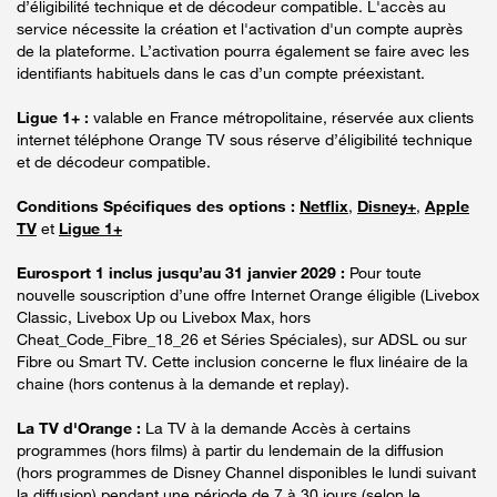
d’éligibilité technique et de décodeur compatible. L'accès au
service nécessite la création et l'activation d'un compte auprès
de la plateforme. L’activation pourra également se faire avec les
identifiants habituels dans le cas d’un compte préexistant.
Ligue 1+ :
valable en France métropolitaine, réservée aux clients
internet téléphone Orange TV sous réserve d’éligibilité technique
et de décodeur compatible.
Conditions Spécifiques des options :
Netflix
,
Disney+
,
Apple
TV
et
Ligue 1+
Eurosport 1 inclus jusqu’au 31 janvier 2029 :
Pour toute
nouvelle souscription d’une offre Internet Orange éligible (Livebox
Classic, Livebox Up ou Livebox Max, hors
Cheat_Code_Fibre_18_26 et Séries Spéciales), sur ADSL ou sur
Fibre ou Smart TV. Cette inclusion concerne le flux linéaire de la
chaine (hors contenus à la demande et replay).
La TV d'Orange :
La TV à la demande Accès à certains
programmes (hors films) à partir du lendemain de la diffusion
(hors programmes de Disney Channel disponibles le lundi suivant
la diffusion) pendant une période de 7 à 30 jours (selon le