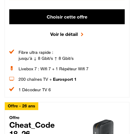
Choisir cette offre
Voir le détail
Fibre ultra rapide :
jusqu'à ↓ 8 Gbit/s ↑ 8 Gbit/s
Livebox 7 : Wifi 7 + 1 Répéteur Wifi 7
200 chaînes TV +
Eurosport 1
1 Décodeur TV 6
Offre - 26 ans
Cheat_Code Fibre_18_26
Offre
Cheat_Code
18_26