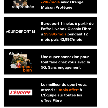
20 € par mois
-
20€/mois
avec Orange
Maison Protégée
Eurosport 1 inclus à partir de
l’offre Livebox Classic Fibre
29,99 € par mois
à
29,99€/mois
pendant 12
42,99 € par m
mois puis
42,99€/mois
Une super connexion pour
tout faire chez vous avec la
5G. Sans engagement
Le meilleur du sport vous
attend :
1 mois offert
à
L’Équipe sur toutes les
offres Fibre