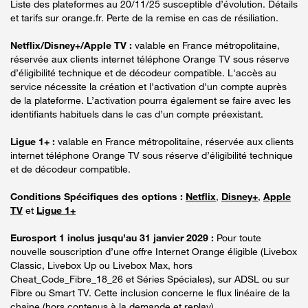
Liste des plateformes au 20/11/25 susceptible d’évolution. Détails
et tarifs sur orange.fr. Perte de la remise en cas de résiliation.
Netflix/Disney+/Apple TV :
valable en France métropolitaine,
réservée aux clients internet téléphone Orange TV sous réserve
d’éligibilité technique et de décodeur compatible. L'accès au
service nécessite la création et l'activation d'un compte auprès
de la plateforme. L’activation pourra également se faire avec les
identifiants habituels dans le cas d’un compte préexistant.
Ligue 1+ :
valable en France métropolitaine, réservée aux clients
internet téléphone Orange TV sous réserve d’éligibilité technique
et de décodeur compatible.
Conditions Spécifiques des options :
Netflix
,
Disney+
,
Apple
TV
et
Ligue 1+
Eurosport 1 inclus jusqu’au 31 janvier 2029 :
Pour toute
nouvelle souscription d’une offre Internet Orange éligible (Livebox
Classic, Livebox Up ou Livebox Max, hors
Cheat_Code_Fibre_18_26 et Séries Spéciales), sur ADSL ou sur
Fibre ou Smart TV. Cette inclusion concerne le flux linéaire de la
chaine (hors contenus à la demande et replay).