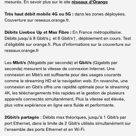
mesurés. En savoir plus sur le site
réseaux d'Orange
Très haut débit mobile 4G ou 5G :
dans les zones déployées.
Couverture sur reseaux.orange.fr.
Débits Livebox Up et Max Fibre :
En France métropolitaine.
Débits jusqu’à 8 Gbit/s↓ et 8 Gbit/s↑, déploiement en cours. Test
d’éligibilité sur orange.fr. Plus d’informations sur la couverture sur
reseaux.orange.fr
Les
Mbit/s
(Mégabits par seconde) et
Gbit/s
(Gigabits par
seconde) mesurent la vitesse de connexion Internet. Une
connexion en Mbt/s est suffisante pour des usages courants
comme le streaming HD et la navigation web. En revanche, une
connexion en Gbt/s offre une rapidité optimale pour le streaming
4K, les téléchargements très rapides et la gestion de plusieurs
appareils connectés simultanément. Plus la vitesse est élevée,
plus votre expérience en ligne sera fluide et performante.
2Gbit/s partagés
: Débits max théoriques, jusqu’à 1 Gbit/s par
port Ethernet, dans la limite de 2 Gbit/s utilisés simultanément sur
l’ensemble des ports Ethernet et en Wi-Fi.