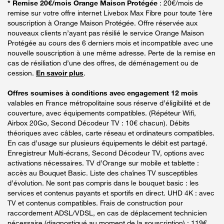
* Remise 20€/mois Orange Maison Protégée
: 20€/mois de
remise sur votre offre internet Livebox Max Fibre pour toute 1ère
souscription à Orange Maison Protégée. Offre réservée aux
nouveaux clients n’ayant pas résilié le service Orange Maison
Protégée au cours des 6 derniers mois et incompatible avec une
nouvelle souscription à une même adresse. Perte de la remise en
cas de résiliation d’une des offres, de déménagement ou de
cession.
En savoir plus
.
Offres soumises à conditions avec engagement 12 mois
valables en France métropolitaine sous réserve d’éligibilité et de
couverture, avec équipements compatibles. (Répéteur Wifi,
Airbox 20Go, Second Décodeur TV : 10€ chacun). Débits
théoriques avec câbles, carte réseau et ordinateurs compatibles.
En cas d’usage sur plusieurs équipements le débit est partagé.
Enregistreur Multi-écrans, Second Décodeur TV, options avec
activations nécessaires. TV d’Orange sur mobile et tablette :
accès au Bouquet Basic. Liste des chaînes TV susceptibles
d’évolution. Ne sont pas compris dans le bouquet basic : les
services et contenus payants et sportifs en direct. UHD 4K : avec
TV et contenus compatibles. Frais de construction pour
raccordement ADSL/VDSL, en cas de déplacement technicien
nécessaire (diagnostiqué au moment de la souscription) : 119€.