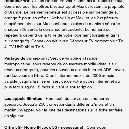
Répéteur Wifi 7
: Les Répéteurs Wifi 7 sont mis à disposition sur
demande pour les offres Livebox Up et Max et restent la propriété
d'Orange. Le premier répéteur est accessible sur demande sur
orange.fr pour les offres Livebox Up et Max, et les 2 répéteurs
supplémentaires sur Max sont accessibles de manière séparée
chaque 72h après la demande précédente. Le nombre de
répéteurs dépend de la taille de votre logement (détails et tarifs
sur orange.fr). Connexion wifi avec Décodeur TV compatible : TV
4, TV UHD 4K et TV 6.
Partage de connexion :
Service valable en France
métropolitaine, sous réserve de couverture mobile (détails sur
réseaux.orange.fr), pour les nouveaux clients Internet ADSL avec
rendez-vous ou Fibre. Crédit internet mobile de 200Go/mois
valable jusqu'à la mise en service de votre accès internet et au
plus tard jusqu'à 12 mois suivant la souscription.
Les appels illimités
: Hors coût du service des numéros
spéciaux. Jusqu’à 250 correspondants différents/mois et 3h
maximum/appel. Voir la liste des destinations sur la fiche tarifaire
en vigueur.
Offre 5G+ Home (Flybox 5G+ nécessaire) :
Connexion