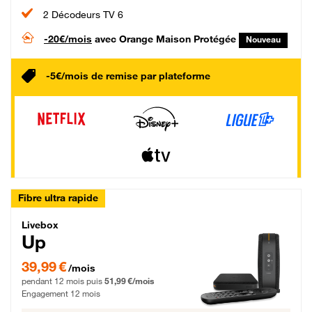
2 Décodeurs TV 6
-20€/mois
avec Orange Maison Protégée
Nouveau
-5€/mois de remise par plateforme
Fibre ultra rapide
Livebox Up Fibre
Livebox
Up
39,99 € par mois pendant 12 mois puis 51,99 € par mois, Engagement 12 moi
39,99 €
/mois
pendant 12 mois puis
51,99 €/mois
Engagement 12 mois