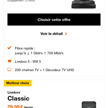
Engagement 12 mois
Choisir cette offre
Voir le détail
Fibre rapide :
jusqu'à ↓ 1 Gbit/s ↑ 700 Mbit/s
Livebox 5 : Wifi 5
200 chaînes TV + 1 Décodeur TV UHD
Meilleur choix
Livebox Classic Fibre
Livebox
Classic
29,99 € par mois pendant 12 mois puis 42,99 € par mois, Engagement 12 moi
29,99 €
/mois