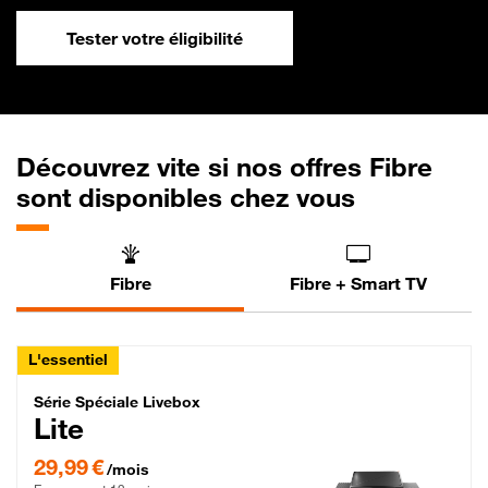
Tester votre éligibilité
Découvrez vite si nos offres Fibre
sont disponibles chez vous
Fibre
Fibre + Smart TV
L'essentiel
Série Spéciale Livebox Lite Fibre
Série Spéciale Livebox
Lite
29,99 € par mois , Engagement 12 mois
29,99 €
/mois