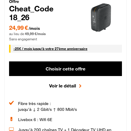
Cheat_Code Fibre_18_26
Offre
Cheat_Code
18_26
24,99 € par mois pendant 0 mois puis 49,99 € par mois, Sans engagement
24,99 €
/mois
au lieu de
49,99 €/mois
Sans engagement
25 € par mois
-
25€ / mois
jusqu'à votre 27ème anniversaire
Choisir cette offre
Voir le détail
Fibre très rapide :
jusqu'à ↓ 2 Gbit/s ↑ 800 Mbit/s
Livebox 6 : Wifi 6E
Jusqu’à 200 chaînes TV + 1 Décodeur TV UHD en