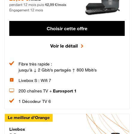
pendant 12 mois puis
42,99 €/mois
Engagement 12 mois
Choisir cette offre
Voir le détail
Fibre très rapide :
jusqu'à ↓ 2 Gbit/s partagés ↑ 800 Mbit/s
Livebox S : Wifi 7
200 chaînes TV +
Eurosport 1
1 Décodeur TV 6
Le meilleur d'Orange
Livebox Max Fibre
Livebox