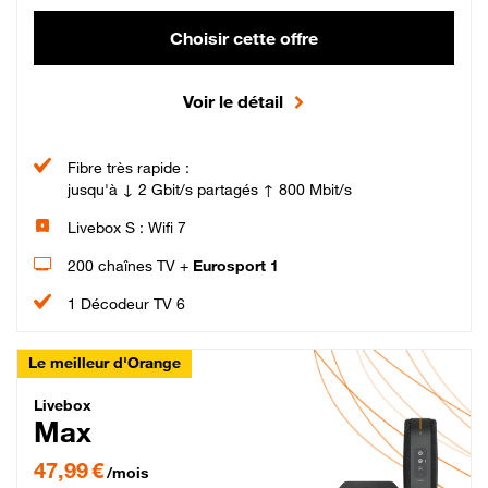
Choisir cette offre
Voir le détail
Fibre très rapide :
jusqu'à ↓ 2 Gbit/s partagés ↑ 800 Mbit/s
Livebox S : Wifi 7
200 chaînes TV +
Eurosport 1
1 Décodeur TV 6
Le meilleur d'Orange
Livebox Max Fibre
Livebox
Max
47,99 € par mois pendant 12 mois puis 57,99 € par mois, Engagement 12 moi
47,99 €
/mois