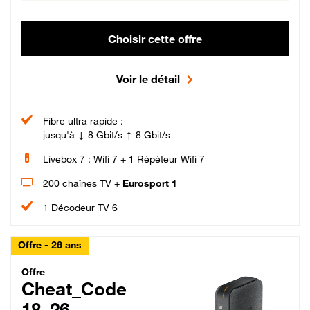
Choisir cette offre
Voir le détail
Fibre ultra rapide :
jusqu'à ↓ 8 Gbit/s ↑ 8 Gbit/s
Livebox 7 : Wifi 7 + 1 Répéteur Wifi 7
200 chaînes TV +
Eurosport 1
1 Décodeur TV 6
Offre - 26 ans
Cheat_Code Fibre_18_26
Offre
Cheat_Code
18_26