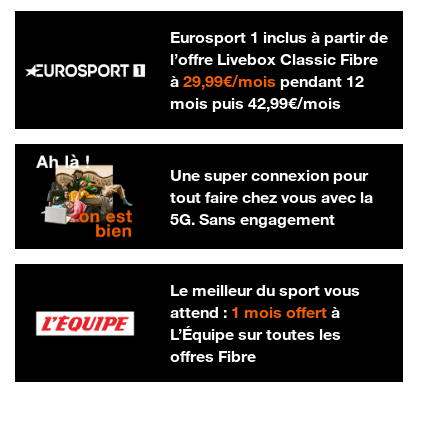
Eurosport 1 inclus à partir de
l’offre Livebox Classic Fibre
29,99 € par mois
à
29,99€/mois
pendant 12
42,99 € par m
mois puis
42,99€/mois
Une super connexion pour
tout faire chez vous avec la
5G. Sans engagement
Le meilleur du sport vous
attend :
1 mois offert
à
L’Équipe sur toutes les
offres Fibre