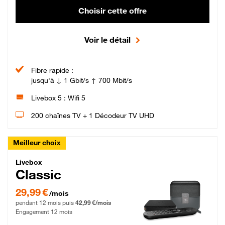
Choisir cette offre
Voir le détail
Fibre rapide :
jusqu'à ↓ 1 Gbit/s ↑ 700 Mbit/s
Livebox 5 : Wifi 5
200 chaînes TV + 1 Décodeur TV UHD
Meilleur choix
Livebox Classic Fibre
Livebox
Classic
29,99 € par mois pendant 12 mois puis 42,99 € par mois, Engagement 12 moi
29,99 €
/mois
pendant 12 mois puis
42,99 €/mois
Engagement 12 mois