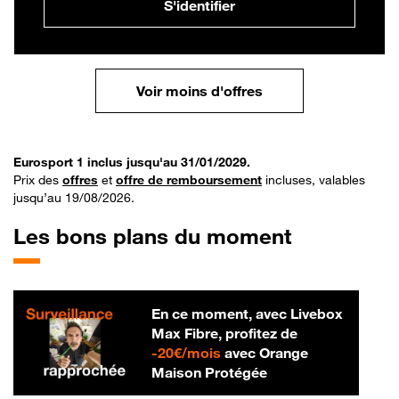
S'identifier
Voir moins d'offres
Eurosport 1 inclus jusqu'au 31/01/2029.
Prix des
offres
et
offre de remboursement
incluses, valables
jusqu’au 19/08/2026.
Les bons plans du moment
En ce moment, avec Livebox
Max Fibre, profitez de
20 € par mois
-
20€/mois
avec Orange
Maison Protégée