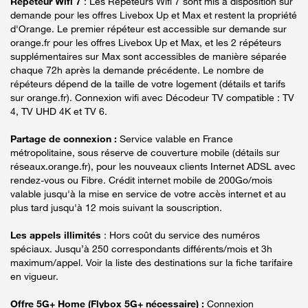
Répéteur Wifi 7
: Les Répéteurs Wifi 7 sont mis à disposition sur
demande pour les offres Livebox Up et Max et restent la propriété
d'Orange. Le premier répéteur est accessible sur demande sur
orange.fr pour les offres Livebox Up et Max, et les 2 répéteurs
supplémentaires sur Max sont accessibles de manière séparée
chaque 72h après la demande précédente. Le nombre de
répéteurs dépend de la taille de votre logement (détails et tarifs
sur orange.fr). Connexion wifi avec Décodeur TV compatible : TV
4, TV UHD 4K et TV 6.
Partage de connexion :
Service valable en France
métropolitaine, sous réserve de couverture mobile (détails sur
réseaux.orange.fr), pour les nouveaux clients Internet ADSL avec
rendez-vous ou Fibre. Crédit internet mobile de 200Go/mois
valable jusqu'à la mise en service de votre accès internet et au
plus tard jusqu'à 12 mois suivant la souscription.
Les appels illimités
: Hors coût du service des numéros
spéciaux. Jusqu’à 250 correspondants différents/mois et 3h
maximum/appel. Voir la liste des destinations sur la fiche tarifaire
en vigueur.
Offre 5G+ Home (Flybox 5G+ nécessaire) :
Connexion