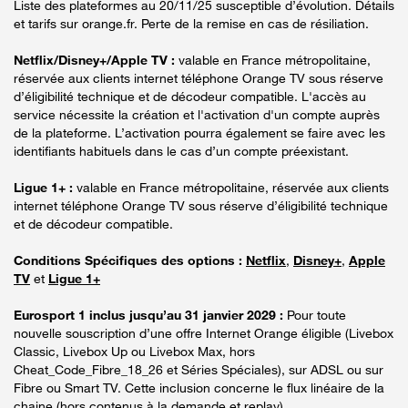
Liste des plateformes au 20/11/25 susceptible d’évolution. Détails
et tarifs sur orange.fr. Perte de la remise en cas de résiliation.
Netflix/Disney+/Apple TV :
valable en France métropolitaine,
réservée aux clients internet téléphone Orange TV sous réserve
d’éligibilité technique et de décodeur compatible. L'accès au
service nécessite la création et l'activation d'un compte auprès
de la plateforme. L’activation pourra également se faire avec les
identifiants habituels dans le cas d’un compte préexistant.
Ligue 1+ :
valable en France métropolitaine, réservée aux clients
internet téléphone Orange TV sous réserve d’éligibilité technique
et de décodeur compatible.
Conditions Spécifiques des options :
Netflix
,
Disney+
,
Apple
TV
et
Ligue 1+
Eurosport 1 inclus jusqu’au 31 janvier 2029 :
Pour toute
nouvelle souscription d’une offre Internet Orange éligible (Livebox
Classic, Livebox Up ou Livebox Max, hors
Cheat_Code_Fibre_18_26 et Séries Spéciales), sur ADSL ou sur
Fibre ou Smart TV. Cette inclusion concerne le flux linéaire de la
chaine (hors contenus à la demande et replay).