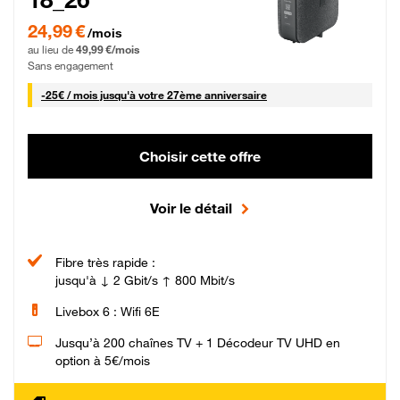
24,99 € par mois pendant 0 mois puis 49,99 € par mois, Sans engagement
24,99 €
/mois
au lieu de
49,99 €/mois
Sans engagement
25 € par mois
-
25€ / mois
jusqu'à votre 27ème anniversaire
Choisir cette offre
Voir le détail
Fibre très rapide :
jusqu'à ↓ 2 Gbit/s ↑ 800 Mbit/s
Livebox 6 : Wifi 6E
Jusqu’à 200 chaînes TV + 1 Décodeur TV UHD en
option à 5€/mois