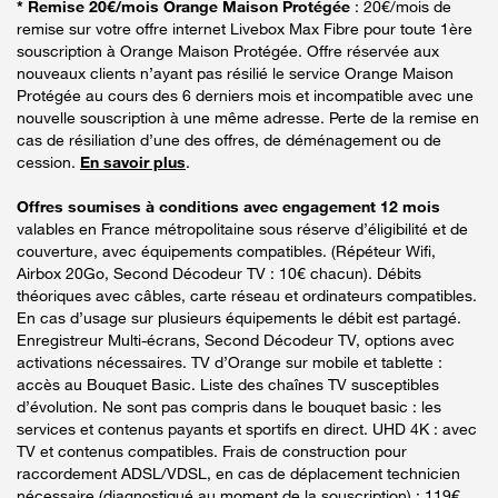
* Remise 20€/mois Orange Maison Protégée
: 20€/mois de
remise sur votre offre internet Livebox Max Fibre pour toute 1ère
souscription à Orange Maison Protégée. Offre réservée aux
nouveaux clients n’ayant pas résilié le service Orange Maison
Protégée au cours des 6 derniers mois et incompatible avec une
nouvelle souscription à une même adresse. Perte de la remise en
cas de résiliation d’une des offres, de déménagement ou de
cession.
En savoir plus
.
Offres soumises à conditions avec engagement 12 mois
valables en France métropolitaine sous réserve d’éligibilité et de
couverture, avec équipements compatibles. (Répéteur Wifi,
Airbox 20Go, Second Décodeur TV : 10€ chacun). Débits
théoriques avec câbles, carte réseau et ordinateurs compatibles.
En cas d’usage sur plusieurs équipements le débit est partagé.
Enregistreur Multi-écrans, Second Décodeur TV, options avec
activations nécessaires. TV d’Orange sur mobile et tablette :
accès au Bouquet Basic. Liste des chaînes TV susceptibles
d’évolution. Ne sont pas compris dans le bouquet basic : les
services et contenus payants et sportifs en direct. UHD 4K : avec
TV et contenus compatibles. Frais de construction pour
raccordement ADSL/VDSL, en cas de déplacement technicien
nécessaire (diagnostiqué au moment de la souscription) : 119€.